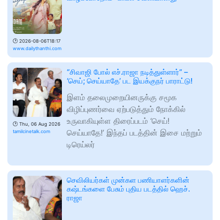
🕑
2026-08-06T18:17
www.dailythanthi.com
“சிவாஜி போல் எச்.ராஜா நடித்துள்ளார்” –
‘செய்; செய்யாதே’ பட இயக்குநர் பாராட்டு!
இளம் தலைமுறையினருக்கு சமூக
விழிப்புணர்வை ஏற்படுத்தும் நோக்கில்
உருவாகியுள்ள திரைப்படம் ‘செய்!
🕑
Thu, 06 Aug 2026
செய்யாதே!’ இந்தப் படத்தின் இசை மற்றும்
tamilcinetalk.com
டிரெய்லர்
செவிலியர்கள் முன்கள பணியாளர்களின்
கஷ்டங்களை பேசும் புதிய படத்தில் ஹெச்.
ராஜா