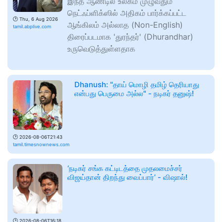
இந்த ஆண்டில் உலகம் முழுவதும்
நெட்ஃப்ளிக்ஸில் அதிகம் பார்க்கப்பட்ட
🕑
Thu, 6 Aug 2026
ஆங்கிலம் அல்லாத (Non-English)
tamil.abplive.com
திரைப்படமாக 'துரந்தர்' (Dhurandhar)
உருவெடுத்துள்ளதாக
Dhanush: "தாய் மொழி தமிழ் தெரியாது
என்பது பெருமை அல்ல" - நடிகர் தனுஷ்!
🕑
2026-08-06T21:43
tamil.timesnownews.com
‘நடிகர் சங்க கட்டிடத்தை முதலமைச்சர்
விஜய்தான் திறந்து வைப்பார்’ - விஷால்!
🕑
2026-08-06T16:18