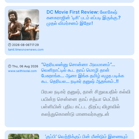
DC Movie First Review: லோகேஷ்
கனகராஜின் 'டிசி' படம் எப்படி இருக்கு.?
முதல் விமர்சனம் இதோ!
🕑
2026-08-06T17:29
tamil.timesnownews.com
“தெரியலன்னு சொன்னா அவமானம்”…
🕑
Thu, 06 Aug 2026
வெளிநாட்டில் கூட தாய் மொழி தான்
www.seithisolai.com
பேசுறாங்க… ஆனா இங்க தமிழ் எழுத படிக்க
கூட தெரியல… நடிகர் தனுஷ் ஆதங்கம்..!!
பிரபல நடிகர் தனுஷ், தான் சிறுவயதில் கல்வி
பயின்ற சென்னை தாய் சத்யா மெட்ரிக்
பள்ளியின் புதிய கட்டட திறப்பு விழாவில்
கலந்துகொண்டு மாணவர்களுடன்
‘குப்பி’ வெற்றிக்குப் பின் மீண்டும் இணையும்