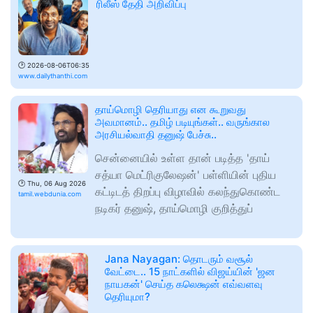
ரிலீஸ் தேதி அறிவிப்பு
🕑
2026-08-06T06:35
www.dailythanthi.com
தாய்மொழி தெரியாது என கூறுவது
அவமானம்.. தமிழ் படியுங்கள்.. வருங்கால
அரசியல்வாதி தனுஷ் பேச்சு..
சென்னையில் உள்ள தான் படித்த 'தாய்
சத்யா மெட்ரிகுலேஷன்' பள்ளியின் புதிய
🕑
Thu, 06 Aug 2026
கட்டிடத் திறப்பு விழாவில் கலந்துகொண்ட
tamil.webdunia.com
நடிகர் தனுஷ், தாய்மொழி குறித்துப்
Jana Nayagan: தொடரும் வசூல்
வேட்டை.. 15 நாட்களில் விஜய்யின் 'ஜன
நாயகன்' செய்த கலெக்ஷன் எவ்வளவு
தெரியுமா?