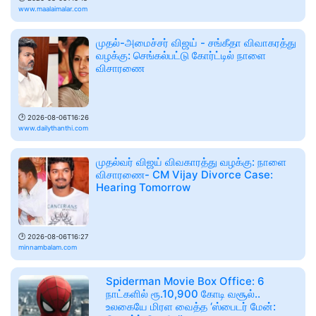
www.maalaimalar.com
முதல்-அமைச்சர் விஜய் - சங்கீதா விவாகரத்து
வழக்கு: செங்கல்பட்டு கோர்ட்டில் நாளை
விசாரணை
🕑
2026-08-06T16:26
www.dailythanthi.com
முதல்வர் விஜய் விவகாரத்து வழக்கு: நாளை
விசாரணை- CM Vijay Divorce Case:
Hearing Tomorrow
🕑
2026-08-06T16:27
minnambalam.com
Spiderman Movie Box Office: 6
நாட்களில் ரூ.10,900 கோடி வசூல்..
உலகையே மிரள வைத்த ‘ஸ்பைடர் மேன்: