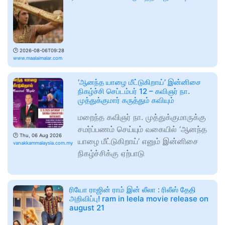
🕑
2026-08-06T09:28
www.maalaimalar.com
‘ஆனந்த யாழை மீட்டுகிறாய்’ இன்னிசை
நிகழ்ச்சி செப்டம்பர் 12 – கவிஞர் நா.
முத்துக்குமார் கருத்தும் கவியும்
மறைந்த கவிஞர் நா. முத்துக்குமாருக்கு
சமர்ப்பணம் செய்யும் வகையில் ‘ஆனந்த
🕑
Thu, 06 Aug 2026
யாழை மீட்டுகிறாய்’ எனும் இன்னிசை
vanakkammalaysia.com.my
நிகழ்ச்சிக்கு ஏற்பாடு
ரியோ ராஜின் ராம் இன் லீலா : ரிலீஸ் தேதி
அறிவிப்பு! ram in leela movie release on
august 21