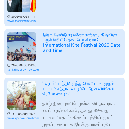
🕑
2026-08-06T11:11
www.maalaimalar.com
இந்த ஆண்டு சர்வதேச காற்றாடி திருவிழா
புதுச்சேரியில் நடைபெறுகிறதா?
International Kite Festival 2026 Date
and Time
🕑
2026-08-06T16:46
tamil.timesnownews.com
‘மகுடம்’ படத்திலிருந்து வெளியான முதல்
பாடல்: ‘காத்தாக வாழப்போறேன்’லிரிக்கல்
வீடியோ வைரல்!
தமிழ் திரையுலகில் முன்னணி நடிகராக
வலம் வரும் விஷால், தனது 99-வது
🕑
Thu, 06 Aug 2026
படமான ‘மகுடம்’ திரைப்படத்தின் மூலம்
www.apcnewstamil.com
முதன்முறையாக இயக்குநராகப் புதிய