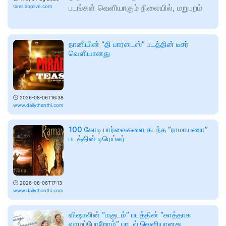
படங்கள் வெளியாகும் நிலையில், மறுபுறம்
tamil.abplive.com
நானியின் “தி பாரடைஸ்” படத்தின் டீசர்
வெளியானது
🕑
2026-08-06T16:38
www.dailythanthi.com
100 கோடி பார்வைகளை கடந்த “ராமாயணா”
படத்தின் டிரெய்லர்
🕑
2026-08-06T17:13
www.dailythanthi.com
விஷாலின் “மகுடம்” படத்தின் “காத்தாக
வாழப்போறோம்” பாடல் வெளியானது