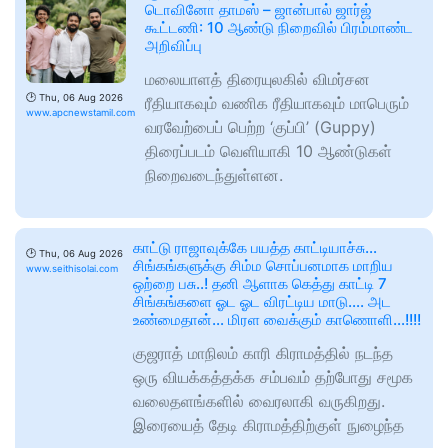
டொவினோ தாமஸ் – ஜான்பால் ஜார்ஜ்
கூட்டணி: 10 ஆண்டு நிறைவில் பிரம்மாண்ட
அறிவிப்பு
மலையாளத் திரையுலகில் விமர்சன
🕑
Thu, 06 Aug 2026
ரீதியாகவும் வணிக ரீதியாகவும் மாபெரும்
www.apcnewstamil.com
வரவேற்பைப் பெற்ற ‘குப்பி’ (Guppy)
திரைப்படம் வெளியாகி 10 ஆண்டுகள்
நிறைவடைந்துள்ளன.
காட்டு ராஜாவுக்கே பயத்த காட்டியாச்சு…
🕑
Thu, 06 Aug 2026
சிங்கங்களுக்கு சிம்ம சொப்பனமாக மாறிய
www.seithisolai.com
ஒற்றை பசு..! தனி ஆளாக கெத்து காட்டி 7
சிங்கங்களை ஓட ஓட விரட்டிய மாடு…. அட
உண்மைதான்… மிரள வைக்கும் காணொளி…!!!!
குஜராத் மாநிலம் காரி கிராமத்தில் நடந்த
ஒரு வியக்கத்தக்க சம்பவம் தற்போது சமூக
வலைதளங்களில் வைரலாகி வருகிறது.
இரையைத் தேடி கிராமத்திற்குள் நுழைந்த