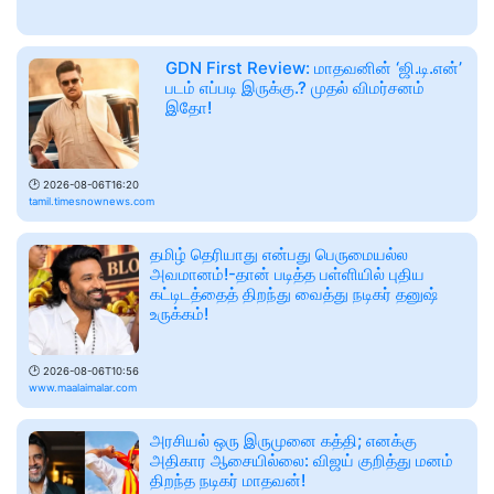
GDN First Review: மாதவனின் ‘ஜி.டி.என்’
படம் எப்படி இருக்கு.? முதல் விமர்சனம்
இதோ!
🕑
2026-08-06T16:20
tamil.timesnownews.com
தமிழ் தெரியாது என்பது பெருமையல்ல
அவமானம்!-தான் படித்த பள்ளியில் புதிய
கட்டிடத்தைத் திறந்து வைத்து நடிகர் தனுஷ்
உருக்கம்!
🕑
2026-08-06T10:56
www.maalaimalar.com
அரசியல் ஒரு இருமுனை கத்தி; எனக்கு
அதிகார ஆசையில்லை: விஜய் குறித்து மனம்
திறந்த நடிகர் மாதவன்!