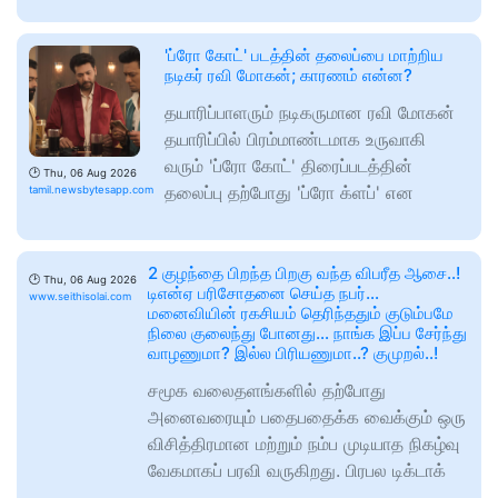
'ப்ரோ கோட்' படத்தின் தலைப்பை மாற்றிய
நடிகர் ரவி மோகன்; காரணம் என்ன?
தயாரிப்பாளரும் நடிகருமான ரவி மோகன்
தயாரிப்பில் பிரம்மாண்டமாக உருவாகி
வரும் 'ப்ரோ கோட்' திரைப்படத்தின்
🕑
Thu, 06 Aug 2026
தலைப்பு தற்போது 'ப்ரோ க்ளப்' என
tamil.newsbytesapp.com
2 குழந்தை பிறந்த பிறகு வந்த விபரீத ஆசை..!
🕑
Thu, 06 Aug 2026
டிஎன்ஏ பரிசோதனை செய்த நபர்…
www.seithisolai.com
மனைவியின் ரகசியம் தெரிந்ததும் குடும்பமே
நிலை குலைந்து போனது… நாங்க இப்ப சேர்ந்து
வாழணுமா? இல்ல பிரியணுமா..? குமுறல்..!
சமூக வலைதளங்களில் தற்போது
அனைவரையும் பதைபதைக்க வைக்கும் ஒரு
விசித்திரமான மற்றும் நம்ப முடியாத நிகழ்வு
வேகமாகப் பரவி வருகிறது. பிரபல டிக்டாக்