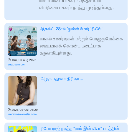
மிக எளிமையாகவும் அதேசமயம்
விமரிசையாகவும் நடந்து முடிந்துள்ளது.
ஆகஸ்ட் 28-ல் ‘ஒன்ஸ் மோர்’ ரிலீஸ்!
காதல் உணர்வுகள் மற்றும் பொழுதுபோக்கை
மையமாகக் கொண்ட படைப்பாக
உருவாகியுள்ளது.
🕑
Thu, 06 Aug 2026
angusam.com
அழகு பதுமை திரிஷா...
🕑
2026-08-06T06:29
www.maalaimalar.com
ரியோ ராஜ் நடித்த “ராம் இன் லீலா” படத்தின்