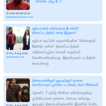
பிராண்ட் நியூ டே’!
🕑
2026-08-06T22:03
tamil.timesnownews.com
சூர்யாவின் விஸ்வநாத் & சன்ஸ்'
திரைப்படத்தின் கதை இதுவா!
சூர்யா நடிப்பில் உருவாகியுள்ள 'விஸ்வநாத்
&amp; சன்ஸ்' திரைப்படத்தின்
அதிகாரப்பூர்வ கதைச் சுருக்கம்
🕑
Thu, 6 Aug 2026
வெளியாகியுள்ளது. இதன்மூலம் படத்தின்
tamil.abplive.com
மையக்கரு
திரையரங்கிலும் ஓடிடியிலும் நாளை
வெளியாகும் முக்கிய படங்கள், வெப் சீரிஸ்கள்
ஆகஸ்ட் 7 தமிழ் சினிமா ரசிகர்களுக்கு
முக்கியமான நாளாக அமைய உள்ளது.
ஒருபுறம் திரையரங்குகளில் இரண்டு பெரிய
🕑
Thu, 6 Aug 2026