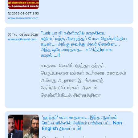
🕑
2026-08-06T13:53
www.maalaimalar.com
“யார் யா நீ! நள்ளிரவில் காதலியை
🕑
Thu, 06 Aug 2026
சுடுகாட்டிற்கு அழைத்துப் போன தென்னிந்திய
www.seithisolai.com
நடிகர்…‌. அங்கு வைத்து அவர் சொன்ன‌..‌..
அந்த ஒரே வார்த்தை…. விசித்திரமான
காதல்….!!
காதலை வெளிப்படுத்துவதற்குப்
பெரும்பாலான மக்கள் கடற்கரை, உணவகம்
அல்லது அழகான இடங்களைத்
தேர்ந்தெடுப்பார்கள். ஆனால்,
தென்னிந்தியத் சின்னத்திரை
'துரந்தர்' உலக சாதனை... இந்த ஆண்டில்
நெட்ஃப்ளிக்ஸில் அதிகம் பார்க்கப்பட்ட Non-
English திரைப்படம்!