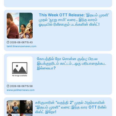
This Week OTT Release: ‘இதயம் முரளி’
முதல் ‘நூறு சாமி’ வரை.. இந்த வாரம்
ஓடிடியில் ரிலீஸாகும் படங்களின் லிஸ்ட்!
🕑
2026-08-06T15:43
tamil.timesnownews.com
கோபத்தில் நோ சொன்ன குஷ்பு; பிரபல
இயக்குநரிடம் காட்டம்...ஒரு மரியாதைக்கூட
இல்லையா?
🕑
2026-08-06T15:58
www.polimernews.com
சசிகுமாரின் "வதந்தி 2" முதல் அதர்வாவின்
"இதயம் முரளி" வரை: இந்த வார OTT ரிலீஸ்
லிஸ்ட் இதோ!