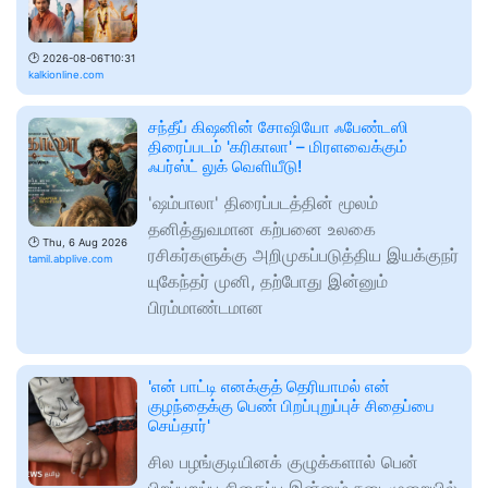
🕑
2026-08-06T10:31
kalkionline.com
சந்தீப் கிஷனின் சோஷியோ ஃபேண்டஸி
திரைப்படம் 'கரிகாலா' – மிரளவைக்கும்
ஃபர்ஸ்ட் லுக் வெளியீடு!
'ஷம்பாலா' திரைப்படத்தின் மூலம்
தனித்துவமான கற்பனை உலகை
🕑
Thu, 6 Aug 2026
ரசிகர்களுக்கு அறிமுகப்படுத்திய இயக்குநர்
tamil.abplive.com
யுகேந்தர் முனி, தற்போது இன்னும்
பிரம்மாண்டமான
'என் பாட்டி எனக்குத் தெரியாமல் என்
குழந்தைக்கு பெண் பிறப்புறுப்புச் சிதைப்பை
செய்தார்'
சில பழங்குடியினக் குழுக்களால் பென்