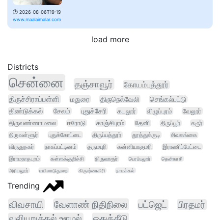
🕑
2026-08-06T19:19
www.maalaimalar.com
load more
Districts
சென்னை
தஞ்சாவூர்
கோயம்புத்தூர்
திருச்சிராப்பள்ளி
மதுரை
திருநெல்வேலி
செங்கல்பட்டு
திண்டுக்கல்
சேலம்
புதுச்சேரி
கடலூர்
விழுப்புரம்
வேலூர்
திருவண்ணாமலை
ஈரோடு
காஞ்சிபுரம்
தேனி
திருப்பூர்
கரூர்
திருவள்ளூர்
புதுக்கோட்டை
திருப்பத்தூர்
தூத்துக்குடி
சிவகங்கை
விருதுநகர்
நாகப்பட்டினம்
தருமபுரி
கன்னியாகுமரி
இராணிப்பேட்டை
இராமநாதபுரம்
கள்ளக்குறிச்சி
திருவாரூர்
பெரம்பலூர்
தென்காசி
அரியலூர்
மயிலாடுதுறை
கிருஷ்ணகிரி
நாமக்கல்
Trending
விவசாயி
வேளாண் நிதிநிலை
பட்ஜெட்
பிரதமர்
வலியுறுத்தல் ஊழல்
ஒதுக்கீடு