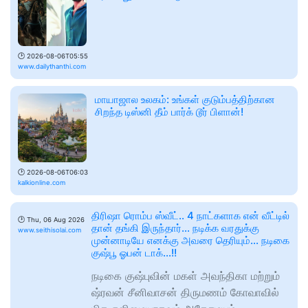
🕑
2026-08-06T05:55
www.dailythanthi.com
மாயாஜால உலகம்: உங்கள் குடும்பத்திற்கான
சிறந்த டிஸ்னி தீம் பார்க் டூர் பிளான்!
🕑
2026-08-06T06:03
kalkionline.com
திரிஷா ரொம்ப ஸ்வீட்.. 4 நாட்களாக என் வீட்டில்
🕑
Thu, 06 Aug 2026
தான் தங்கி இருந்தார்… நடிக்க வரதுக்கு
www.seithisolai.com
முன்னாடியே எனக்கு அவரை தெரியும்… நடிகை
குஷ்பூ ஓபன் டாக்…!!
நடிகை குஷ்புவின் மகள் அவந்திகா மற்றும்
ஷ்ரவன் சீனிவாசன் திருமணம் கோவாவில்