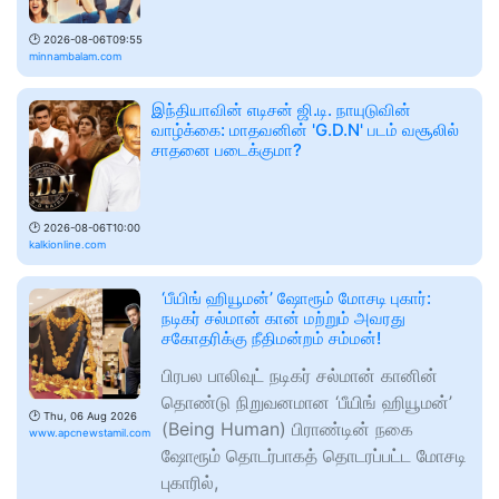
🕑
2026-08-06T09:55
minnambalam.com
இந்தியாவின் எடிசன் ஜி.டி. நாயுடுவின்
வாழ்க்கை: மாதவனின் 'G.D.N' படம் வசூலில்
சாதனை படைக்குமா?
🕑
2026-08-06T10:00
kalkionline.com
‘பீயிங் ஹியூமன்’ ஷோரூம் மோசடி புகார்:
நடிகர் சல்மான் கான் மற்றும் அவரது
சகோதரிக்கு நீதிமன்றம் சம்மன்!
பிரபல பாலிவுட் நடிகர் சல்மான் கானின்
தொண்டு நிறுவனமான ‘பீயிங் ஹியூமன்’
🕑
Thu, 06 Aug 2026
(Being Human) பிராண்டின் நகை
www.apcnewstamil.com
ஷோரூம் தொடர்பாகத் தொடரப்பட்ட மோசடி
புகாரில்,