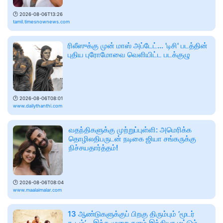
🕑
2026-08-06T13:26
tamil.timesnownews.com
ரிலீஸுக்கு முன் மாஸ் அப்டேட்... 'டிசி' படத்தின்
புதிய புரோமோவை வெளியிட்ட படக்குழு
🕑
2026-08-06T08:01
www.dailythanthi.com
வதந்திகளுக்கு முற்றுப்புள்ளி: அமெரிக்க
தொழிலதிபருடன் நடிகை ஜியா சங்கருக்கு
நிச்சயதார்த்தம்!
🕑
2026-08-06T08:04
www.maalaimalar.com
13 ஆண்டுகளுக்குப் பிறகு திரும்பும் ‘மூடர்
கூடம்’… இந்த முறை களம் இந்தியா மட்டும்