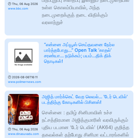
பிறப்புறுப்பு சிதைப்பு இன்னும் நடைமுறையில்
🕑
Thu, 06 Aug 2026
உள்ள கொலம்பியாவில், அந்த
www.bbc.com
நடைமுறைக்குத் தடை விதிக்கும்
வரலாற்றுச்
“என்னை அப்யூஸ் செய்தவனை நேர்ல
பார்த்தபோது...” Open Talk ‘காதல்’
சரண்யா... நடுக்கம்; பயம்...திக் திக்
நொடிகள்!
🕑
2026-08-06T16:11
www.polimernews.com
அஜித் மார்க்கெட் வேற லெவல்... 'டேர் டெவில்'
படத்திற்கு கோடிகளில் பிசினஸ்!
சென்னை : தமிழ் சினிமாவின் உச்ச
நட்சத்திரமான அஜித்குமாரின் வரவிருக்கும்
புதிய படமான ‘டேர் டெவில்’ (AK64) குறித்த
🕑
Thu, 06 Aug 2026
தகவல்கள் தற்போது சினிமா வட்டாரங்களில்
www.dinasuvadu.com