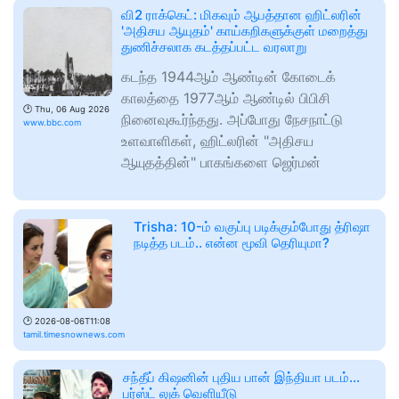
வி2 ராக்கெட்: மிகவும் ஆபத்தான ஹிட்லரின்
'அதிசய ஆயுதம்' காய்கறிகளுக்குள் மறைத்து
துணிச்சலாக கடத்தப்பட்ட வரலாறு
கடந்த 1944ஆம் ஆண்டின் கோடைக்
காலத்தை 1977ஆம் ஆண்டில் பிபிசி
🕑
Thu, 06 Aug 2026
நினைவுகூர்ந்தது. அப்போது நேசநாட்டு
www.bbc.com
உளவாளிகள், ஹிட்லரின் "அதிசய
ஆயுதத்தின்" பாகங்களை ஜெர்மன்
Trisha: 10-ம் வகுப்பு படிக்கும்போது த்ரிஷா
நடித்த படம்.. என்ன மூவி தெரியுமா?
🕑
2026-08-06T11:08
tamil.timesnownews.com
சந்தீப் கிஷனின் புதிய பான் இந்தியா படம்...
பர்ஸ்ட் லுக் வெளியீடு