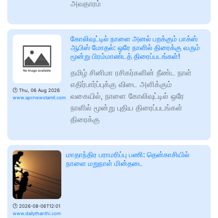
அவதாரம்
கோலிவுட்டில் நாளை அனல் பறக்கும் பாக்ஸ்
ஆபிஸ் மோதல்: ஒரே நாளில் திரைக்கு வரும்
மூன்று பிரம்மாண்டத் திரைப்படங்கள்!
தமிழ் சினிமா ரசிகர்களின் நீண்ட நாள்
எதிர்பார்ப்புக்கு விடை அளிக்கும்
🕑
Thu, 06 Aug 2026
வகையில், நாளை கோலிவுட்டில் ஒரே
www.apcnewstamil.com
நாளில் மூன்று புதிய திரைப்படங்கள்
திரைக்கு
மாதாந்திர பராமரிப்பு பணி: தென்காசியில்
நாளை மறுநாள் மின்தடை
🕑
2026-08-06T12:01
www.dailythanthi.com