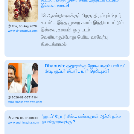
இல்லை, உலகம்!
13 ஆண்டுகளுக்குப் பிறகு திரும்பும் ‘மூடர்
கூடம்’… இந்த முறை களம் இந்தியா மட்டும்
🕑
Thu, 06 Aug 2026
இல்லை, உலகம்! ஒரு படம்
www.cinemapluz.com
வெளியாகும்போது பெரிய வரவேற்பு
கிடைக்காமல்
Dhanush: தனுஷுக்கு ஜோடியாகும் பாலிவுட்
லேடி சூப்பர் ஸ்டார்.. யார் தெரியுமா?
🕑
2026-08-06T14:04
tamil.timesnownews.com
’ஹாய்’ நோ ரிலீஸ்… என்னதான் ஆச்சி நம்ம
🕑
2026-08-06T08:41
நயன்தாராவுக்கு ?
www.andhimazhai.com