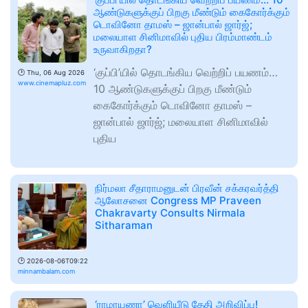
ஆண்டுகளுக்குப் பிறகு மீண்டும் கைகோர்க்கும்
டொவினோ தாமஸ் – ஜான்பால் ஜார்ஜ்;
மலையாள சினிமாவில் புதிய பிரம்மாண்டம்
உருவாகிறதா?
‘குப்பி’யில் தொடங்கிய வெற்றிப் பயணம்…
🕑
Thu, 06 Aug 2026
www.cinemapluz.com
10 ஆண்டுகளுக்குப் பிறகு மீண்டும்
கைகோர்க்கும் டொவினோ தாமஸ் –
ஜான்பால் ஜார்ஜ்; மலையாள சினிமாவில்
புதிய
நிர்மலா சீதாராமனுடன் பிரவீன் சக்கரவர்த்தி
ஆலோசனை Congress MP Praveen
Chakravarty Consults Nirmala
Sitharaman
🕑
2026-08-06T09:22
minnambalam.com
‘ராமாயணா’ வெளியீடு தேதி அறிவிப்பு!