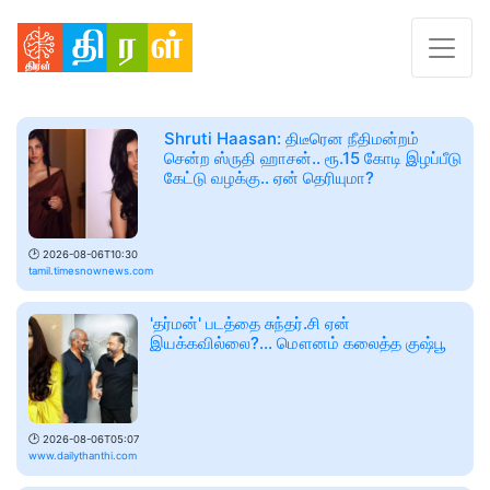
Shruti Haasan: திடீரென நீதிமன்றம்
சென்ற ஸ்ருதி ஹாசன்.. ரூ.15 கோடி இழப்பீடு
கேட்டு வழக்கு.. ஏன் தெரியுமா?
🕑
2026-08-06T10:30
tamil.timesnownews.com
'தர்மன்' படத்தை சுந்தர்.சி ஏன்
இயக்கவில்லை?... மௌனம் கலைத்த குஷ்பூ
🕑
2026-08-06T05:07
www.dailythanthi.com