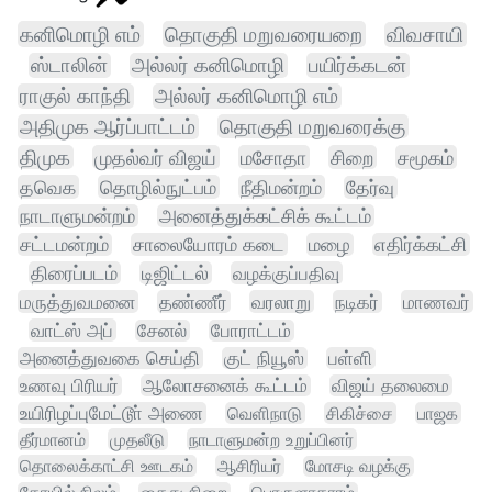
கனிமொழி எம்
தொகுதி மறுவரையறை
விவசாயி
ஸ்டாலின்
அல்லர் கனிமொழி
பயிர்க்கடன்
ராகுல் காந்தி
அல்லர் கனிமொழி எம்
அதிமுக ஆர்ப்பாட்டம்
தொகுதி மறுவரைக்கு
திமுக
முதல்வர் விஜய்
மசோதா
சிறை
சமூகம்
தவெக
தொழில்நுட்பம்
நீதிமன்றம்
தேர்வு
நாடாளுமன்றம்
அனைத்துக்கட்சிக் கூட்டம்
சட்டமன்றம்
சாலையோரம் கடை
மழை
எதிர்க்கட்சி
திரைப்படம்
டிஜிட்டல்
வழக்குப்பதிவு
மருத்துவமனை
தண்ணீர்
வரலாறு
நடிகர்
மாணவர்
வாட்ஸ் அப்
சேனல்
போராட்டம்
அனைத்துவகை செய்தி
குட் நியூஸ்
பள்ளி
உணவு பிரியர்
ஆலோசனைக் கூட்டம்
விஜய் தலைமை
உயிரிழப்புமேட்டூா் அணை
வெளிநாடு
சிகிச்சை
பாஜக
தீர்மானம்
முதலீடு
நாடாளுமன்ற உறுப்பினர்
தொலைக்காட்சி ஊடகம்
ஆசிரியர்
மோசடி வழக்கு