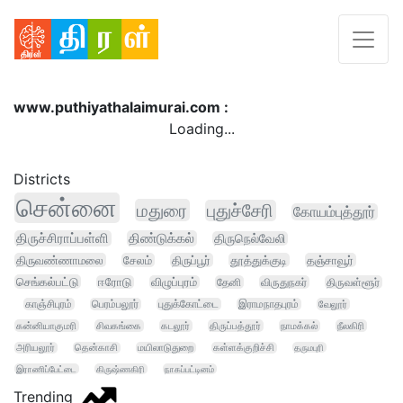
www.puthiyathalaimurai.com :
Loading...
Districts
சென்னை
மதுரை
புதுச்சேரி
கோயம்புத்தூர்
திருச்சிராப்பள்ளி
திண்டுக்கல்
திருநெல்வேலி
திருவண்ணாமலை
சேலம்
திருப்பூர்
தூத்துக்குடி
தஞ்சாவூர்
செங்கல்பட்டு
ஈரோடு
விழுப்புரம்
தேனி
விருதுநகர்
திருவள்ளூர்
காஞ்சிபுரம்
பெரம்பலூர்
புதுக்கோட்டை
இராமநாதபுரம்
வேலூர்
கன்னியாகுமரி
சிவகங்கை
கடலூர்
திருப்பத்தூர்
நாமக்கல்
நீலகிரி
அரியலூர்
தென்காசி
மயிலாடுதுறை
கள்ளக்குறிச்சி
தருமபுரி
இராணிப்பேட்டை
கிருஷ்ணகிரி
நாகப்பட்டினம்
Trending