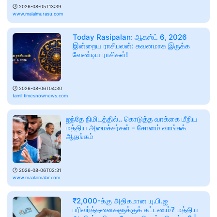
🕑
2026-08-05T13:39
www.malaimurasu.com
Today Rasipalan: ஆகஸ்ட் 6, 2026
இன்றைய ராசிபலன்: கவனமாக இருக்க
வேண்டிய ராசிகள்!
🕑
2026-08-06T04:30
tamil.timesnownews.com
ஐந்தே நிமிடத்தில்.. கொடுத்த வாக்கை மீறிய
மத்திய அமைச்சர்கள் - சோனம் வாங்சுக்
ஆதங்கம்
🕑
2026-08-06T02:31
www.maalaimalar.com
₹2,000-க்கு அதிகமான யு.பி.ஐ
பரிவர்த்தனைகளுக்குக் கட்டணம்? மத்திய