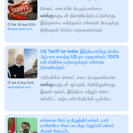
செனட் சபையில் பெரும்பான்மை
வாக்கு
களுடன் நிறைவேற்றப்பட்டுள்ளது.
இத்தகைய வர்த்தகம் உக்ரைன் போருக்கு
🕑
Sat, 08 Aug 2026
நிதியுதவி செய்ய உதவுவதாகவும்
athavannews.com
US Tariff on India: இந்தியாவிற்கு பெரிய
ஆப்பாக வைத்த US நாடாளுமன்றம்; 100%
வரி விதிக்க வழிவகுக்கும் மசோதா
நிறைவேற்றம்
அமெரிக்க செனட் சபை பெருவாரியான
🕑
Sat, 8 Aug 2026
வாக்கு
களுடன் ஒப்புதல் அளித்துள்ளது.
tamil.abplive.com
இதன் மூலம், இந்தியா மற்றும் சீனா
உள்ளிட்ட ரஷ்ய எரிசக்தியின் முக்கிய
எங்களை ரோட்ல நிறுத்திட்டீங்க!.. யார்
யாரோயோ கோட்டைக்கு அனுப்பிட்டீங்க!.
சீமான் கோபம்!..