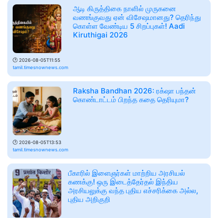
ஆடி கிருத்திகை நாளில் முருகனை
வணங்குவது ஏன் விசேஷமானது? தெரிந்து
கொள்ள வேண்டிய 5 சிறப்புகள்! Aadi
Kiruthigai 2026
🕑
2026-08-05T11:55
tamil.timesnownews.com
Raksha Bandhan 2026: ரக்‌ஷா பந்தன்
கொண்டாட்டம் பிறந்த கதை தெரியுமா?
🕑
2026-08-05T13:53
tamil.timesnownews.com
பீகாரில் இளைஞர்கள் மாற்றிய அரசியல்
கணக்கு! ஒரு இடைத்தேர்தல் இந்திய
அரசியலுக்கு வந்த புதிய எச்சரிக்கை அல்ல,
புதிய அறிகுறி