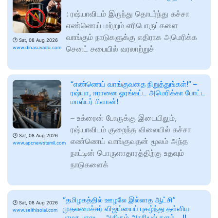
: ரஷ்யாவிடம் இருந்து தொடர்ந்து கச்சா
எண்ணெய் மற்றும் எரிபொருட்களை
வாங்கும் நாடுகளுக்கு எதிராக அமெரிக்க
🕑
Sat, 08 Aug 2026
செனட் சபையில் வரலாற்றுச்
www.dinasuvadu.com
“எண்ணெய் வாங்குவதை நிறுத்துங்கள்!” –
ரஷ்யா, ஈரானை ஓரங்கட்ட அமெரிக்கா போட்ட
மாஸ்டர் பிளான்!
– உக்ரைன் போருக்கு இடையிலும்,
ரஷ்யாவிடம் குறைந்த விலையில் கச்சா
🕑
Sat, 08 Aug 2026
எண்ணெய் வாங்குவதன் மூலம் அந்த
www.apcnewstamil.com
நாட்டின் பொருளாதாரத்திற்கு உதவும்
நாடுகளைக்
“தமிழகத்தில் ஊழலே இல்லாத ஆட்சி”
🕑
Sat, 08 Aug 2026
முதலமைச்சர் விஜய்யைப் புகழ்ந்து தள்ளிய
www.seithisolai.com
பாமக பாலு…. அதிரும் அரசியல் களம்….!!