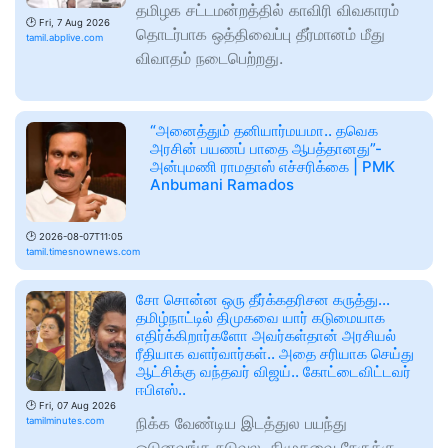
தமிழக சட்டமன்றத்தில் காவிரி விவகாரம்
🕑
Fri, 7 Aug 2026
தொடர்பாக ஒத்திவைப்பு தீர்மானம் மீது
tamil.abplive.com
விவாதம் நடைபெற்றது.
“அனைத்தும் தனியார்மயமா.. தவெக
அரசின் பயணப் பாதை ஆபத்தானது”-
அன்புமணி ராமதாஸ் எச்சரிக்கை | PMK
Anbumani Ramados
🕑
2026-08-07T11:05
tamil.timesnownews.com
சோ சொன்ன ஒரு தீர்க்கதரிசன கருத்து…
தமிழ்நாட்டில் திமுகவை யார் கடுமையாக
எதிர்க்கிறார்களோ அவர்கள்தான் அரசியல்
ரீதியாக வளர்வார்கள்.. அதை சரியாக செய்து
ஆட்சிக்கு வந்தவர் விஜய்.. கோட்டைவிட்டவர்
ஈபிஎஸ்..
🕑
Fri, 07 Aug 2026
நிக்க வேண்டிய இடத்துல பயந்து
tamilminutes.com
ஓடுனவங்க நடுவுல, திமுகவை நேருக்கு