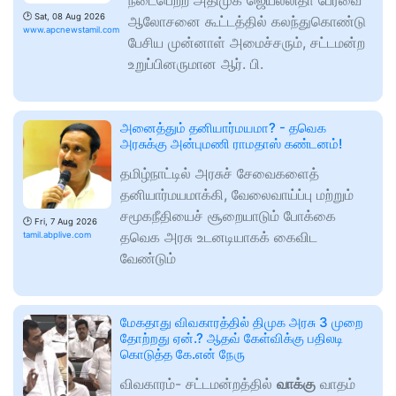
நடைபெற்ற அதிமுக ஜெயலலிதா பேரவை
🕑
Sat, 08 Aug 2026
ஆலோசனை கூட்டத்தில் கலந்துகொண்டு
www.apcnewstamil.com
பேசிய முன்னாள் அமைச்சரும், சட்டமன்ற
உறுப்பினருமான ஆர். பி.
அனைத்தும் தனியார்மயமா? - தவெக
அரசுக்கு அன்புமணி ராமதாஸ் கண்டனம்!
தமிழ்நாட்டில் அரசுச் சேவைகளைத்
தனியார்மயமாக்கி, வேலைவாய்ப்பு மற்றும்
சமூகநீதியைச் சூறையாடும் போக்கை
🕑
Fri, 7 Aug 2026
தவெக அரசு உடனடியாகக் கைவிட
tamil.abplive.com
வேண்டும்
மேகதாது விவகாரத்தில் திமுக அரசு 3 முறை
தோற்றது ஏன்.? ஆதவ் கேள்விக்கு பதிலடி
கொடுத்த கே.என் நேரு
விவகாரம்- சட்டமன்றத்தில்
வாக்கு
வாதம்