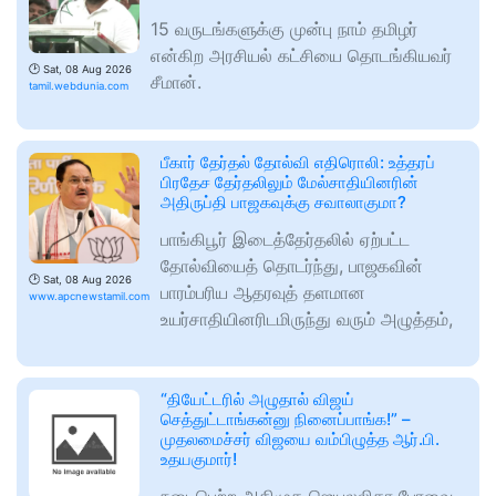
15 வருடங்களுக்கு முன்பு நாம் தமிழர்
என்கிற அரசியல் கட்சியை தொடங்கியவர்
🕑
Sat, 08 Aug 2026
சீமான்.
tamil.webdunia.com
பீகார் தேர்தல் தோல்வி எதிரொலி: உத்தரப்
பிரதேச தேர்தலிலும் மேல்சாதியினரின்
அதிருப்தி பாஜகவுக்கு சவாலாகுமா?
பாங்கிபூர் இடைத்தேர்தலில் ஏற்பட்ட
தோல்வியைத் தொடர்ந்து, பாஜகவின்
🕑
Sat, 08 Aug 2026
பாரம்பரிய ஆதரவுத் தளமான
www.apcnewstamil.com
உயர்சாதியினரிடமிருந்து வரும் அழுத்தம்,
“தியேட்டரில் அழுதால் விஜய்
செத்துட்டாங்கன்னு நினைப்பாங்க!” –
முதலமைச்சர் விஜயை வம்பிழுத்த ஆர்.பி.
உதயகுமார்!