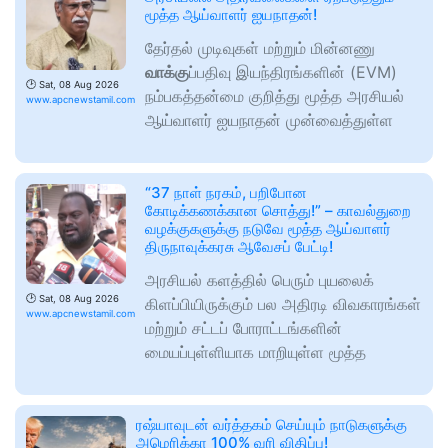
மூத்த ஆய்வாளர் ஐயநாதன்!
தேர்தல் முடிவுகள் மற்றும் மின்னணு
வாக்கு
ப்பதிவு இயந்திரங்களின் (EVM)
🕑
Sat, 08 Aug 2026
நம்பகத்தன்மை குறித்து மூத்த அரசியல்
www.apcnewstamil.com
ஆய்வாளர் ஐயநாதன் முன்வைத்துள்ள
“37 நாள் நரகம், பறிபோன
கோடிக்கணக்கான சொத்து!” – காவல்துறை
வழக்குகளுக்கு நடுவே மூத்த ஆய்வாளர்
திருநாவுக்கரசு ஆவேசப் பேட்டி! ​
அரசியல் களத்தில் பெரும் புயலைக்
🕑
Sat, 08 Aug 2026
கிளப்பியிருக்கும் பல அதிரடி விவகாரங்கள்
www.apcnewstamil.com
மற்றும் சட்டப் போராட்டங்களின்
மையப்புள்ளியாக மாறியுள்ள மூத்த
ரஷ்யாவுடன் வர்த்தகம் செய்யும் நாடுகளுக்கு
அமெரிக்கா 100% வரி விதிப்பு!