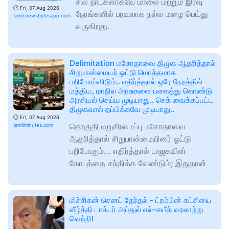
சில நாட்களாகவே மாலை மற்றும் இரவு
🕑
Fri, 07 Aug 2026
நேரங்களில் பரவலாக நல்ல மழை பெய்து
tamil.newsbytesapp.com
வருகிறது.
Delimitation மசோதாவை திமுக ஆதரித்தால்
சிறுபான்மையர் ஓட்டு மொத்தமாக
பறிபோய்விடும்.. எதிர்த்தால் ஒரே நேரத்தில்
மத்திய, மாநில அரசுகளை பகைத்து கொண்டு
அரசியல் செய்ய முடியாது.. செக் வைக்கப்பட்ட
திமுகவால் தப்பிக்கவே முடியாது..
🕑
Fri, 07 Aug 2026
தொகுதி மறுசீரமைப்பு மசோதாவை
tamilminutes.com
ஆதரித்தால் சிறுபான்மையினர் ஓட்டு
பறிபோகும்… எதிர்த்தால் பாஜகவின்
கோபத்தை சந்திக்க வேண்டும்; இதுதான்
மிச்சிகன் செனட் தேர்தல் - ட்ரம்பின் கட்சியை
வீழ்த்தி டாக்டர் அப்துல் எல்-சயீத் வரலாற்று
வெற்றி!