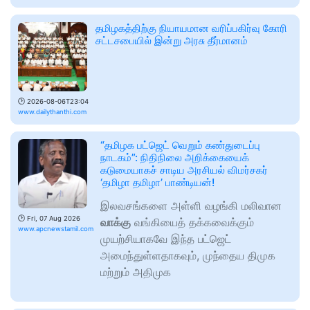
தமிழகத்திற்கு நியாயமான வரிப்பகிர்வு கோரி
சட்டசபையில் இன்று அரசு தீர்மானம்
🕑
2026-08-06T23:04
www.dailythanthi.com
“தமிழக பட்ஜெட் வெறும் கண்துடைப்பு
நாடகம்”: நிதிநிலை அறிக்கையைக்
கடுமையாகச் சாடிய அரசியல் விமர்சகர்
‘தமிழா தமிழா’ பாண்டியன்!
இலவசங்களை அள்ளி வழங்கி மலிவான
🕑
Fri, 07 Aug 2026
வாக்கு
வங்கியைத் தக்கவைக்கும்
www.apcnewstamil.com
முயற்சியாகவே இந்த பட்ஜெட்
அமைந்துள்ளதாகவும், முந்தைய திமுக
மற்றும் அதிமுக