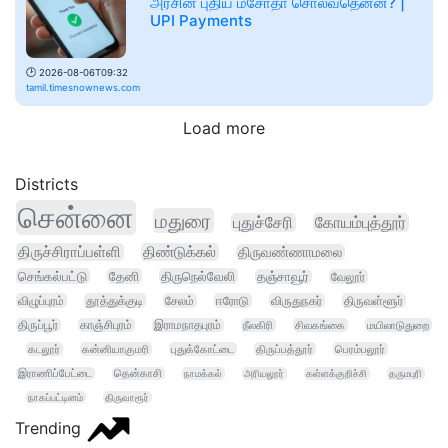
அரசின் புதிய மசோதா சொல்வதென்ன? |
UPI Payments
🕑
2026-08-06T09:32
tamil.timesnownews.com
Load more
Districts
சென்னை
மதுரை
புதுச்சேரி
கோயம்புத்தூர்
திருச்சிராப்பள்ளி
திண்டுக்கல்
திருவண்ணாமலை
செங்கல்பட்டு
தேனி
திருநெல்வேலி
தஞ்சாவூர்
வேலூர்
விழுப்புரம்
தூத்துக்குடி
சேலம்
ஈரோடு
விருதுநகர்
திருவள்ளூர்
திருப்பூர்
காஞ்சிபுரம்
இராமநாதபுரம்
நீலகிரி
சிவகங்கை
மயிலாடுதுறை
கடலூர்
கன்னியாகுமரி
புதுக்கோட்டை
திருப்பத்தூர்
பெரம்பலூர்
இராணிப்பேட்டை
தென்காசி
நாமக்கல்
அரியலூர்
கள்ளக்குறிச்சி
தருமபுரி
நாகப்பட்டினம்
திருவாரூர்
Trending