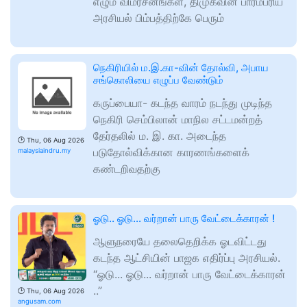
எழும் விமர்சனங்கள், திமுகவின் பாரம்பரிய
அரசியல் பிம்பத்திற்கே பெரும்
நெகிரியில் ம.இ.கா-வின் தோல்வி, அபாய
சங்கொலியை எழுப்ப வேண்டும்
கருப்பையா- கடந்த வாரம் நடந்து முடிந்த
நெகிரி செம்பிலான் மாநில சட்டமன்றத்
தேர்தலில் ம. இ. கா. அடைந்த
🕑
Thu, 06 Aug 2026
படுதோல்விக்கான காரணங்களைக்
malaysiaindru.my
கண்டறிவதற்கு
ஓடு.. ஓடு… வர்றான் பாரு வேட்டைக்காரன் !
ஆளுநரையே தலைதெறிக்க ஓடவிட்டது
கடந்த ஆட்சியின் பாஜக எதிர்ப்பு அரசியல்.
“ஓடு... ஓடு... வர்றான் பாரு வேட்டைக்காரன்
..”
🕑
Thu, 06 Aug 2026
angusam.com