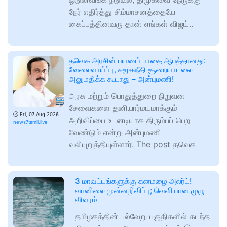
நேர் எதிர்த்து சிம்மாசனத்தையே
கைப்பத்தினவரு தான் எங்கள் விஜய்..
தவெக அரசின் பயணப் பாதை ஆபத்தானது:
வேலைவாய்ப்பு, சமூகநீதி சூறையாடலை
அனுமதிக்க கூடாது – அன்புமணி!
அரசு மற்றும் பொதுத்துறை நிறுவன
சேவைகளை தனியார்மயமாக்கும்
🕑
Fri, 07 Aug 2026
அறிவிப்பை உடனடியாக திரும்பப் பெற
news7tamil.live
வேண்டும் என்று அன்புமணி
வலியுறுத்தியுள்ளார். The post தவெக
3 மாவட்டங்களுக்கு கனமழை அலர்ட்!
வானிலை முன்னறிவிப்பு; வெளியான முழு
விவரம்
தமிழகத்தின் பல்வேறு பகுதிகளில் கடந்த