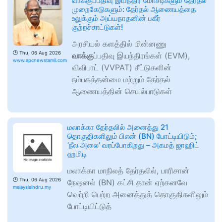
வாக்குப்பதிவு இயந்திர மோசடிகளும் தேர்தல்
முறைகேடுகளும்: தேர்தல் ஆணையத்தை
உலுக்கும் அய்யநாதனின் பகீர்
குற்றச்சாட்டுகள்!
அரசியல் களத்தில் மின்னணு
🕑
Thu, 06 Aug 2026
வாக்கு
ப்பதிவு இயந்திரங்கள் (EVM),
www.apcnewstamil.com
விவிபாட் (VVPAT) சீட்டுகளின்
நம்பகத்தன்மை மற்றும் தேர்தல்
ஆணையத்தின் செயல்பாடுகள்
மலாக்கா தேர்தலில் அனைத்து 21
தொகுதிகளிலும் பிஎன் (BN) போட்டியிடும்;
‘நீல அலை’ வரப்போகிறது – அகமத் ஜாஹிட்
ஹமிடி
மலாக்கா மாநிலத் தேர்தலில், பாரிசான்
🕑
Thu, 06 Aug 2026
நேஷனல் (BN) கட்சி தான் ஏற்கனவே
malaysiaindru.my
வெற்றி பெற்ற அனைத்துத் தொகுதிகளிலும்
போட்டியிட்டுத்