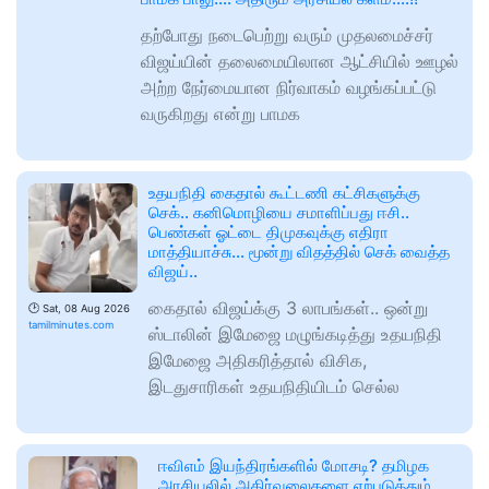
தற்போது நடைபெற்று வரும் முதலமைச்சர்
விஜய்யின் தலைமையிலான ஆட்சியில் ஊழல்
அற்ற நேர்மையான நிர்வாகம் வழங்கப்பட்டு
வருகிறது என்று பாமக
உதயநிதி கைதால் கூட்டணி கட்சிகளுக்கு
செக்.. கனிமொழியை சமாளிப்பது ஈசி..
பெண்கள் ஓட்டை திமுகவுக்கு எதிரா
மாத்தியாச்சு… மூன்று விதத்தில் செக் வைத்த
விஜய்..
கைதால் விஜய்க்கு 3 லாபங்கள்.. ஒன்று
🕑
Sat, 08 Aug 2026
tamilminutes.com
ஸ்டாலின் இமேஜை மழுங்கடித்து உதயநிதி
இமேஜை அதிகரித்தால் விசிக,
இடதுசாரிகள் உதயநிதியிடம் செல்ல
ஈவிஎம் இயந்திரங்களில் மோசடி? தமிழக
அரசியலில் அதிர்வலைகளை ஏற்படுத்தும்