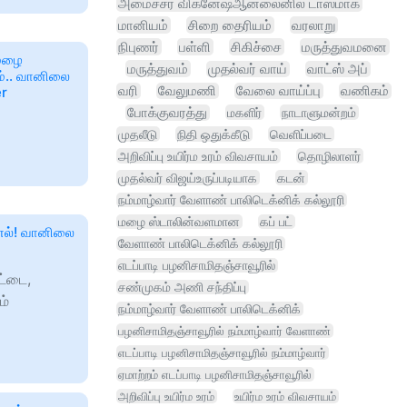
அமைச்சர் விக்னேஷ்ஆன்லைனில் டாஸ்மாக்
மானியம்
சிறை தைரியம்
வரலாறு
நிபுணர்
பள்ளி
சிகிச்சை
மருத்துவமனை
 மழை
மருத்துவம்
முதல்வர் வாய்
வாட்ஸ் அப்
ம்.. வானிலை
வரி
வேலுமணி
வேலை வாய்ப்பு
வணிகம்
er
போக்குவரத்து
மகளிர்
நாடாளுமன்றம்
முதலீடு
நிதி ஒதுக்கீடு
வெளிப்படை
அறிவிப்பு உயிர்ம உரம் விவசாயம்
தொழிலாளர்
முதல்வர் விஜய்உருப்படியாக
கடன்
நம்மாழ்வார் வேளாண் பாலிடெக்னிக் கல்லூரி
மழை ஸ்டாலின்வளமான
கப் பட்
்னல்! வானிலை
வேளாண் பாலிடெக்னிக் கல்லூரி
எடப்பாடி பழனிசாமிதஞ்சாவூரில்
ட்டை,
சண்முகம் அணி சந்திப்பு
ம்
நம்மாழ்வார் வேளாண் பாலிடெக்னிக்
பழனிசாமிதஞ்சாவூரில் நம்மாழ்வார் வேளாண்
எடப்பாடி பழனிசாமிதஞ்சாவூரில் நம்மாழ்வார்
ஏமாற்றம் எடப்பாடி பழனிசாமிதஞ்சாவூரில்
அறிவிப்பு உயிர்ம உரம்
உயிர்ம உரம் விவசாயம்