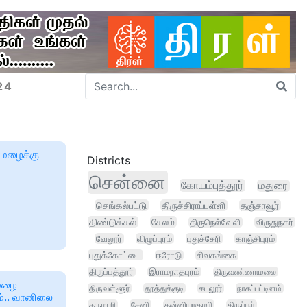
24
னமழைக்கு
Districts
சென்னை
கோயம்புத்தூர்
மதுரை
செங்கல்பட்டு
திருச்சிராப்பள்ளி
தஞ்சாவூர்
திண்டுக்கல்
சேலம்
திருநெல்வேலி
விருதுநகர்
வேலூர்
விழுப்புரம்
புதுச்சேரி
காஞ்சிபுரம்
புதுக்கோட்டை
ஈரோடு
சிவகங்கை
திருப்பத்தூர்
இராமநாதபுரம்
திருவண்ணாமலை
 மழை
திருவள்ளூர்
தூத்துக்குடி
கடலூர்
நாகப்பட்டினம்
ம்.. வானிலை
தருமபுரி
தேனி
கன்னியாகுமரி
திருப்பூர்