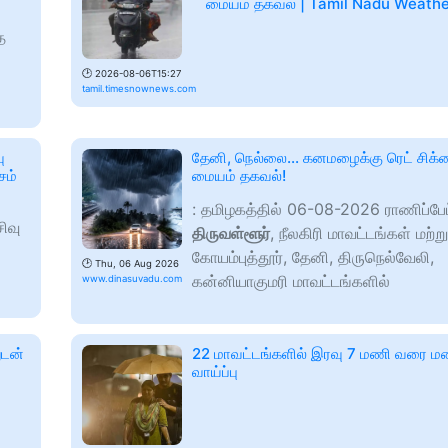
மையம் தகவல் | Tamil Nadu Weath
த
🕑
2026-08-06T15:27
tamil.timesnownews.com
ு
தேனி, நெல்லை... கனமழைக்கு ரெட் சிக
சம்
மையம் தகவல்!
: தமிழகத்தில் 06-08-2026 ராணிப்பே
ிவு
திருவள்ளூர்
, நீலகிரி மாவட்டங்கள் மற்று
கோயம்புத்தூர், தேனி, திருநெல்வேலி,
🕑
Thu, 06 Aug 2026
கன்னியாகுமரி மாவட்டங்களில்
www.dinasuvadu.com
ுடன்
22 மாவட்டங்களில் இரவு 7 மணி வரை ம
வாய்ப்பு