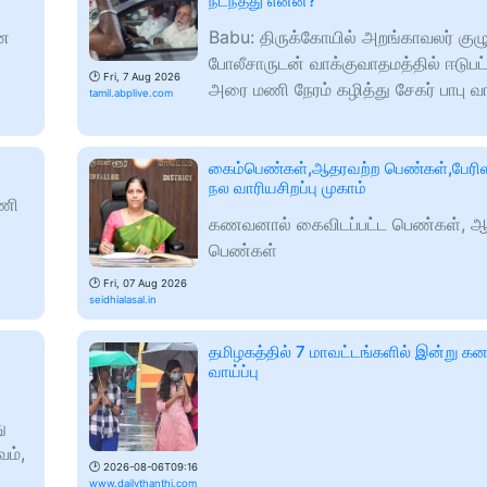
நடந்தது என்ன?
ான
Babu: திருக்கோயில் அறங்காவலர் குழ
போலீசாருடன் வாக்குவாதமத்தில் ஈடுபட
🕑
Fri, 7 Aug 2026
அரை மணி நேரம் கழித்து சேகர் பாபு 
tamil.abplive.com
கைம்பெண்கள்,ஆதரவற்ற பெண்கள்,பேரி
நல வாரியசிறப்பு முகாம்
தணி
கணவனால் கைவிடப்பட்ட பெண்கள், ஆ
பெண்கள்
🕑
Fri, 07 Aug 2026
seidhialasal.in
தமிழகத்தில் 7 மாவட்டங்களில் இன்று க
வாய்ப்பு
ு
வம்,
🕑
2026-08-06T09:16
www.dailythanthi.com