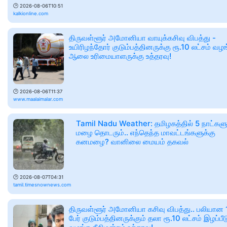
🕑
2026-08-06T10:51
kalkionline.com
திருவள்ளூர் அமோனியா வாயுக்கசிவு விபத்து -
உயிரிழந்தோர் குடும்பத்தினருக்கு ரூ.10 லட்சம் வழ
ஆலை உரிமையாளருக்கு உத்தரவு!
🕑
2026-08-06T11:37
www.maalaimalar.com
Tamil Nadu Weather: தமிழகத்தில் 5 நாட்களு
மழை தொடரும்.. எந்தெந்த மாவட்டங்களுக்கு
கனமழை? வானிலை மையம் தகவல்
🕑
2026-08-07T04:31
tamil.timesnownews.com
திருவள்ளூர் அமோனியா கசிவு விபத்து.. பலியான 
பேர் குடும்பத்தினருக்கும் தலா ரூ.10 லட்சம் இழப்பீட