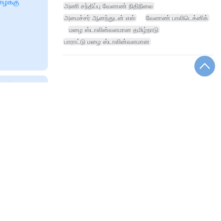
ழைக்கு
அணி சந்திப்பு வேளாண் நிதிநிலை
அமைச்சர் ஆனந்துடன் எஸ்
வேளாண் பாலிடெக்னிக்
மழை ஸ்டாலின்வளமான தமிழ்நாடு
பாராட்டு மழை ஸ்டாலின்வளமான
amil nadu
ந்த
யம் அப்டேட்