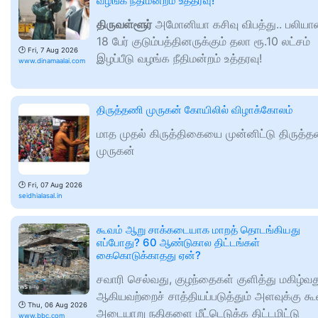
வழங்க நீதிமன்றம் உத்தரவு!
திருவள்ளூர்
அமோனியா கசிவு விபத்து.. பலிய
18 பேர் குடும்பத்தினருக்கும் தலா ரூ.10 லட்சம்
🕑
Fri, 7 Aug 2026
இழப்பீடு வழங்க நீதிமன்றம் உத்தரவு!
www.dinamaalai.com
திருத்தணி முருகன் கோயிலில் விழாக்கோலம்
மாத முதல் கிருத்திகையை முன்னிட்டு திருத்
முருகன்
🕑
Fri, 07 Aug 2026
seidhialasal.in
கூவம் ஆறு சாக்கடையாக மாறத் தொடங்கியது
எப்போது? 60 ஆண்டுகால திட்டங்கள்
கைகொடுக்காதது ஏன்?
சவாரி செல்வது, குழந்தைகள் குளித்து மகிழ்வத
ஆகியவற்றைச் சாத்தியப்படுத்தும் அளவுக்கு கூ
🕑
Thu, 06 Aug 2026
அடையாறு நதிகளை மீட்டெடுக்க திட்டமிட்டு
www.bbc.com