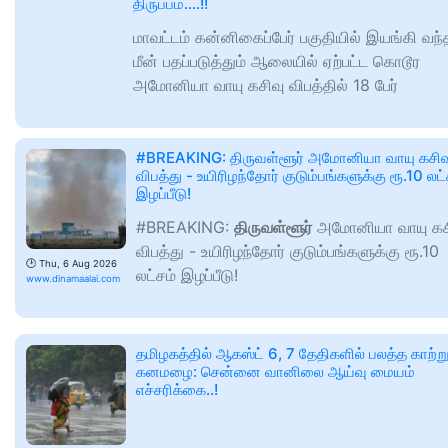
திருப்பம்….!!
மாவட்டம் கன்னிகைப்பேர் பகுதியில் இயங்கி வந்
மீன் பதப்படுத்தும் ஆலையில் ஏற்பட்ட கொடூர
அமோனியா வாயு கசிவு விபத்தில் 18 பேர்
#BREAKING: திருவள்ளூர் அமோனியா வாயு கசிவ
விபத்து - உயிரிழந்தோர் குடும்பங்களுக்கு ரூ.10 லட்
இழப்பீடு!
#BREAKING:
திருவள்ளூர்
அமோனியா வாயு கச
விபத்து - உயிரிழந்தோர் குடும்பங்களுக்கு ரூ.10
🕑
Thu, 6 Aug 2026
லட்சம் இழப்பீடு!
www.dinamaalai.com
தமிழகத்தில் ஆகஸ்ட் 6, 7 தேதிகளில் பலத்த காற்ற
கனமழை: சென்னை வானிலை ஆய்வு மையம்
எச்சரிக்கை..!