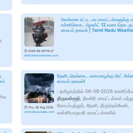
சென்னை உட்பட பல மாவட்டங்களுக்கு
எச்சரிக்கை.. ஆகஸ்ட் 12 வரை தொடரு
மையம் தகவல் | Tamil Nadu Weath
த
🕑
2026-08-06T15:27
tamil.timesnownews.com
ு
தேனி, நெல்லை... கனமழைக்கு ரெட் சிக
சம்
மையம் தகவல்!
: தமிழகத்தில் 06-08-2026 ராணிப்பே
ிவு
திருவள்ளூர்
, நீலகிரி மாவட்டங்கள் மற்று
கோயம்புத்தூர், தேனி, திருநெல்வேலி,
🕑
Thu, 06 Aug 2026
கன்னியாகுமரி மாவட்டங்களில்
www.dinasuvadu.com