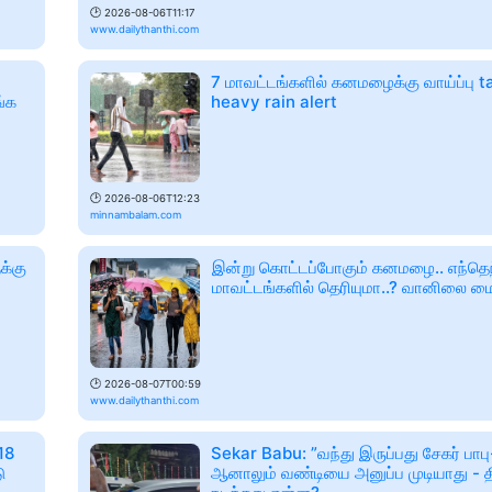
🕑
2026-08-06T11:17
www.dailythanthi.com
7 மாவட்டங்களில் கனமழைக்கு வாய்ப்பு t
ங்க
heavy rain alert
🕑
2026-08-06T12:23
minnambalam.com
க்கு
இன்று கொட்டப்போகும் கனமழை.. எந்தெ
மாவட்டங்களில் தெரியுமா..? வானிலை மை
🕑
2026-08-07T00:59
www.dailythanthi.com
18
Sekar Babu: ”வந்து இருப்பது சேகர் பாப
ு
ஆனாலும் வண்டியை அனுப்ப முடியாது - த