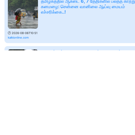
தமிழகத்தில் ஆகஸ்ட் 6, 7 தேதிகளில் பலத்த காற்ற
கனமழை: சென்னை வானிலை ஆய்வு மையம்
எச்சரிக்கை..!
🕑
2026-08-06T10:51
kalkionline.com
திருவள்ளூர் அமோனியா வாயுக்கசிவு விபத்து -
உயிரிழந்தோர் குடும்பத்தினருக்கு ரூ.10 லட்சம் வழ
ஆலை உரிமையாளருக்கு உத்தரவு!
🕑
2026-08-06T11:37
www.maalaimalar.com
Tamil Nadu Weather: தமிழகத்தில் 5 நாட்களு
மழை தொடரும்.. எந்தெந்த மாவட்டங்களுக்கு
கனமழை? வானிலை மையம் தகவல்
🕑
2026-08-07T04:31