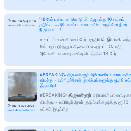
“18 பேர் பலியான கொடூரம்” ஆளுக்கு 10 லட்சம்
🕑
Thu, 06 Aug 2026
குடுங்க…. அமோனியா வாயு கசிவு வழக்கில் திடீர்
www.seithisolai.com
திருப்பம்….!!
மாவட்டம் கன்னிகைப்பேர் பகுதியில் இயங்கி வந்
மீன் பதப்படுத்தும் ஆலையில் ஏற்பட்ட கொடூர
அமோனியா வாயு கசிவு விபத்தில் 18 பேர்
#BREAKING: திருவள்ளூர் அமோனியா வாயு கசிவ
விபத்து - உயிரிழந்தோர் குடும்பங்களுக்கு ரூ.10 லட்
இழப்பீடு!
#BREAKING:
திருவள்ளூர்
அமோனியா வாயு கச
விபத்து - உயிரிழந்தோர் குடும்பங்களுக்கு ரூ.10
🕑
Thu, 6 Aug 2026
லட்சம் இழப்பீடு!
www.dinamaalai.com