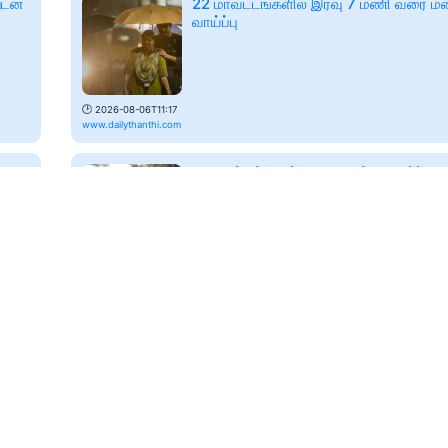
ுடன்
22 மாவட்டங்களில் இரவு 7 மணி வரை ம
வாய்ப்பு
🕑
2026-08-06T11:17
www.dailythanthi.com
7 மாவட்டங்களில் கனமழைக்கு வாய்ப்பு t
ங்க
heavy rain alert
🕑
2026-08-06T12:23
minnambalam.com
க்கு
இன்று கொட்டப்போகும் கனமழை.. எந்தெ
மாவட்டங்களில் தெரியுமா..? வானிலை மை
🕑
2026-08-07T00:59