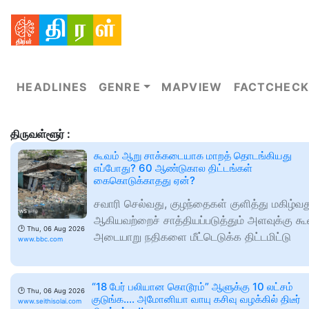
HEADLINES
GENRE
MAPVIEW
FACTCHECK
திருவள்ளூர் :
கூவம் ஆறு சாக்கடையாக மாறத் தொடங்கியது
எப்போது? 60 ஆண்டுகால திட்டங்கள்
கைகொடுக்காதது ஏன்?
சவாரி செல்வது, குழந்தைகள் குளித்து மகிழ்வத
ஆகியவற்றைச் சாத்தியப்படுத்தும் அளவுக்கு கூ
🕑
Thu, 06 Aug 2026
அடையாறு நதிகளை மீட்டெடுக்க திட்டமிட்டு
www.bbc.com
“18 பேர் பலியான கொடூரம்” ஆளுக்கு 10 லட்சம்
🕑
Thu, 06 Aug 2026
குடுங்க…. அமோனியா வாயு கசிவு வழக்கில் திடீர்
www.seithisolai.com