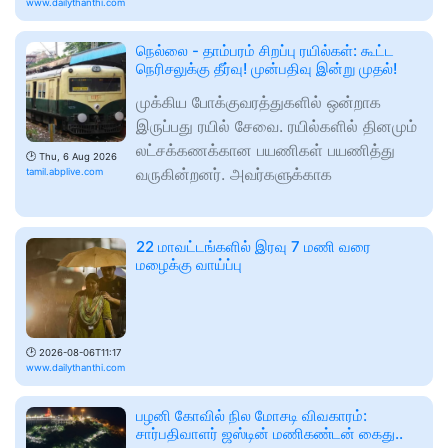
www.dailythanthi.com
நெல்லை - தாம்பரம் சிறப்பு ரயில்கள்: கூட்ட
நெரிசலுக்கு தீர்வு! முன்பதிவு இன்று முதல்!
முக்கிய போக்குவரத்துகளில் ஒன்றாக
இருப்பது ரயில் சேவை. ரயில்களில் தினமும்
லட்சக்கணக்கான பயணிகள் பயணித்து
🕑
Thu, 6 Aug 2026
வருகின்றனர். அவர்களுக்காக
tamil.abplive.com
22 மாவட்டங்களில் இரவு 7 மணி வரை
மழைக்கு வாய்ப்பு
🕑
2026-08-06T11:17
www.dailythanthi.com
பழனி கோவில் நில மோசடி விவகாரம்:
சார்பதிவாளர் ஜஸ்டின் மணிகண்டன் கைது..