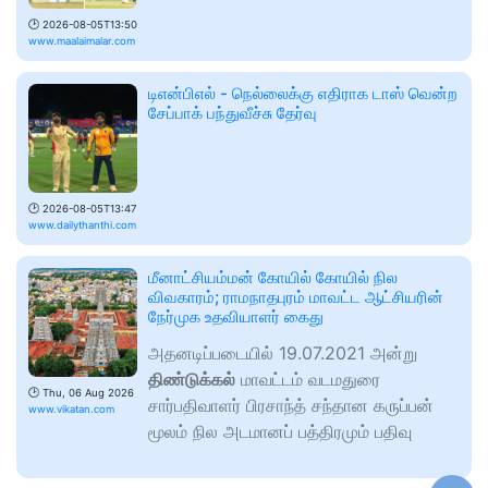
🕑
2026-08-05T13:50
www.maalaimalar.com
டிஎன்பிஎல் - நெல்லைக்கு எதிராக டாஸ் வென்ற
சேப்பாக் பந்துவீச்சு தேர்வு
🕑
2026-08-05T13:47
www.dailythanthi.com
மீனாட்சியம்மன் கோயில் கோயில் நில
விவகாரம்; ராமநாதபுரம் மாவட்ட ஆட்சியரின்
நேர்முக உதவியாளர் கைது
அதனடிப்படையில் 19.07.2021 அன்று
திண்டுக்கல்
மாவட்டம் வடமதுரை
🕑
Thu, 06 Aug 2026
சார்பதிவாளர் பிரசாந்த் சந்தான கருப்பன்
www.vikatan.com
மூலம் நில அடமானப் பத்திரமும் பதிவு