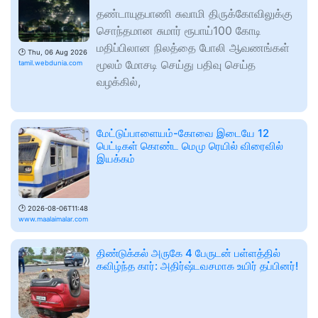
தண்டாயுதபாணி சுவாமி திருக்கோவிலுக்கு
சொந்தமான சுமார் ரூபாய்100 கோடி
மதிப்பிலான நிலத்தை போலி ஆவணங்கள்
🕑
Thu, 06 Aug 2026
மூலம் மோசடி செய்து பதிவு செய்த
tamil.webdunia.com
வழக்கில்,
மேட்டுப்பாளையம்-கோவை இடையே 12
பெட்டிகள் கொண்ட மெமு ரெயில் விரைவில்
இயக்கம்
🕑
2026-08-06T11:48
www.maalaimalar.com
திண்டுக்கல் அருகே 4 பேருடன் பள்ளத்தில்
கவிழ்ந்த கார்: அதிர்ஷ்டவசமாக உயிர் தப்பினர்!