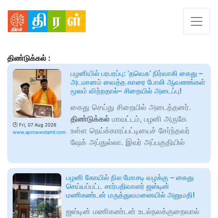
திண்டுக்கல் :
பழனியில் பரபரப்பு: ‘தவெக’ நிர்வாகி கைது –
அடமானம் வைத்த காரை போலி ஆவணங்கள்
மூலம் விற்றதால்– சிறையில் அடைப்பு!
கைது செய்து சிறையில் அடைத்தனர்.
திண்டுக்கல்
மாவட்டம், பழனி அருகே
🕑
Fri, 07 Aug 2026
உள்ள நெய்க்காரப்பட்டியைச் சேர்ந்தவர்
www.apcnewstamil.com
ஷேக் அப்துல்லா. இவர் அப்பகுதியில்
பழனி கோயில் நில மோசடி வழக்கு – கைது
செய்யப்பட்ட சார்பதிவாளர் ஜஸ்டின்
மணிகண்டன் மருத்துவமனையில் அனுமதி!
ஜஸ்டின் மணிகண்டன் உடல்நலக்குறைவால்