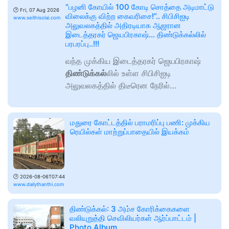
“பழனி கோயில் 100 கோடி சொத்தை அடிமாட்டு
🕑
Fri, 07 Aug 2026
விலைக்கு விற்ற கைவரிசை!”.. சிபிசிஐடி
www.seithisolai.com
அலுவலகத்தில் அதிரடியாக ஆஜரான
இடைத்தரகர் ஜெயபிரகாஷ்… திண்டுக்கல்லில்
பரபரப்பு..!!!
வந்த முக்கிய இடைத்தரகர் ஜெயபிரகாஷ்
திண்டுக்கல்
லில் உள்ள சிபிசிஐடி
அலுவலகத்தில் திடீரென நேரில்…
மதுரை கோட்டத்தில் பராமரிப்பு பணி: முக்கிய
ரெயில்கள் மாற்றுப்பாதையில் இயக்கம்
🕑
2026-08-06T07:44
www.dailythanthi.com
திண்டுக்கல்: 3 அம்ச கோரிக்கைகளை
வலியுறுத்தி செவிலியர்கள் ஆர்ப்பாட்டம் |
Photo Album