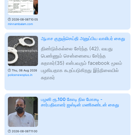
🕑
2026-08-06T10:05
minnambalam.com
ஆபாச குறுஞ்செய்தி அனுப்பிய வாலிபர் கைது
திண்டுக்கல்லை சேர்ந்த (42). வயது
பெண்ணும் சென்னையை சேர்ந்த
சுதாகர்(35) என்பவரும் facebook மூலம்
பழகியதாக கூறப்படுகிறது இந்நிலையில்
🕑
Thu, 06 Aug 2026
policenewsplus.in
சுதாகர்
பழனி ரூ.100 கோடி நில மோசடி -
சார்பதிவாளர் ஜஸ்டின் மணிகண்டன் கைது
🕑
2026-08-06T11:00