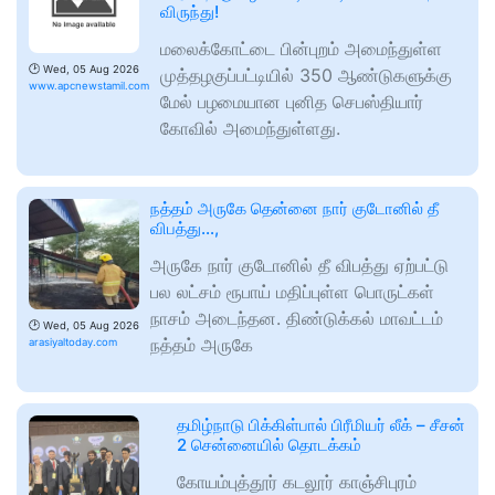
விருந்து!
மலைக்கோட்டை பின்புறம் அமைந்துள்ள
🕑
Wed, 05 Aug 2026
முத்தழகுப்பட்டியில் 350 ஆண்டுகளுக்கு
www.apcnewstamil.com
மேல் பழமையான புனித செபஸ்தியார்
கோவில் அமைந்துள்ளது.
நத்தம் அருகே தென்னை நார் குடோனில் தீ
விபத்து…,
அருகே நார் குடோனில் தீ விபத்து ஏற்பட்டு
பல லட்சம் ரூபாய் மதிப்புள்ள பொருட்கள்
நாசம் அடைந்தன. திண்டுக்கல் மாவட்டம்
🕑
Wed, 05 Aug 2026
நத்தம் அருகே
arasiyaltoday.com
தமிழ்நாடு பிக்கிள்பால் பிரீமியர் லீக் – சீசன்
2 சென்னையில் தொடக்கம்
கோயம்புத்தூர் கடலூர் காஞ்சிபுரம்