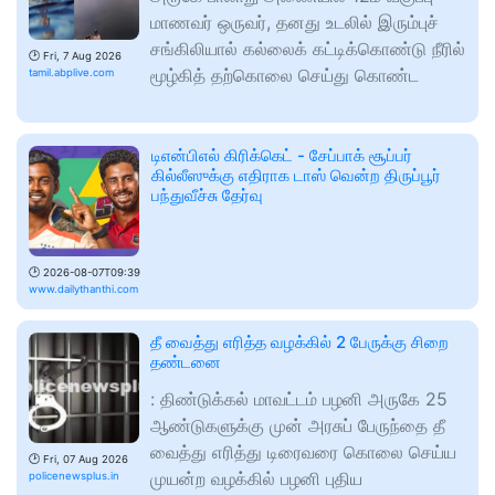
மாணவர் ஒருவர், தனது உடலில் இரும்புச்
சங்கிலியால் கல்லைக் கட்டிக்கொண்டு நீரில்
🕑
Fri, 7 Aug 2026
மூழ்கித் தற்கொலை செய்து கொண்ட
tamil.abplive.com
டிஎன்பிஎல் கிரிக்கெட் - சேப்பாக் சூப்பர்
கில்லீஸுக்கு எதிராக டாஸ் வென்ற திருப்பூர்
பந்துவீச்சு தேர்வு
🕑
2026-08-07T09:39
www.dailythanthi.com
தீ வைத்து எரித்த வழக்கில் 2 பேருக்கு சிறை
தண்டனை
: திண்டுக்கல் மாவட்டம் பழனி அருகே 25
ஆண்டுகளுக்கு முன் அரசுப் பேருந்தை தீ
வைத்து எரித்து டிரைவரை கொலை செய்ய
🕑
Fri, 07 Aug 2026
முயன்ற வழக்கில் பழனி புதிய
policenewsplus.in