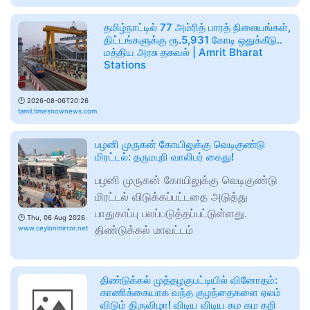
தமிழ்நாட்டில் 77 அம்ரித் பாரத் நிலையங்கள்,
திட்டங்களுக்கு ரூ.5,931 கோடி ஒதுக்கீடு..
மத்திய அரசு தகவல் | Amrit Bharat
Stations
🕑
2026-08-06T20:26
tamil.timesnownews.com
பழனி முருகன் கோயிலுக்கு வெடிகுண்டு
மிரட்டல்: தருமபுரி வாலிபர் கைது!
பழனி முருகன் கோயிலுக்கு வெடிகுண்டு
மிரட்டல் விடுக்கப்பட்டதை அடுத்து
பாதுகாப்பு பலப்படுத்தப்பட்டுள்ளது.
🕑
Thu, 06 Aug 2026
திண்டுக்கல் மாவட்டம்
www.ceylonmirror.net
திண்டுக்கல் முத்தழகுபட்டியில் வினோதம்:
காணிக்கையாக வந்த குழந்தைகளை ஏலம்
விடும் திருவிழா! விடிய விடிய கம கம கறி