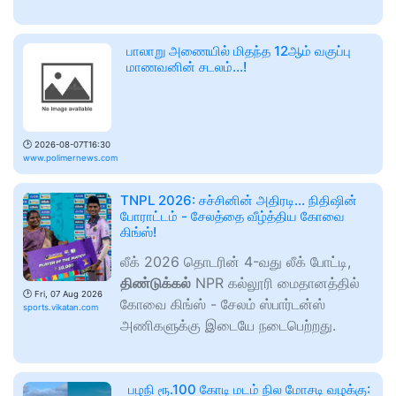
பாலாறு அணையில் மிதந்த 12ஆம் வகுப்பு
மாணவனின் சடலம்...!
🕑
2026-08-07T16:30
www.polimernews.com
TNPL 2026: சச்சினின் அதிரடி... நிதிஷின்
போராட்டம் - சேலத்தை வீழ்த்திய கோவை
கிங்ஸ்!
லீக் 2026 தொடரின் 4-வது லீக் போட்டி,
திண்டுக்கல்
NPR கல்லூரி மைதானத்தில்
🕑
Fri, 07 Aug 2026
கோவை கிங்ஸ் - சேலம் ஸ்பார்டன்ஸ்
sports.vikatan.com
அணிகளுக்கு இடையே நடைபெற்றது.
பழநி ரூ.100 கோடி மடம் நில மோசடி வழக்கு: