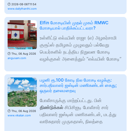
🕑
2026-08-06T11:54
www.dailythanthi.com
Elfin மோசடியின் முதல் முகம் RMWC
மோசடியால் பாதிக்கப்பட்டவரா?
உள்ளிட்டு எல்ஃபின் ராஜா (எ) அழகர்சாமி
குரூப்ஸ் தமிழகம் முழுவதும் பல்வேறு
பெயர்களில் நடத்திய நிறுவன மோசடி
🕑
Thu, 06 Aug 2026
வழக்குகள் அனைத்தும் ”எல்ஃபின் மோசடி”
angusam.com
பழனி ரூ.100 கோடி நில மோசடி வழக்கு:
சார்பதிவாளர் ஜஸ்டின் மணிகண்டன் கைது;
ஒருவர் தலைமறைவு
போலீசாருக்கு மாற்றப்பட்டது. பின்
திண்டுக்கல்
சிபிசிஐடி போலீசார் சார்
🕑
Thu, 06 Aug 2026
பதிவாளர் ஜஸ்டின் மணிகண்டன், மடத்து
www.vikatan.com
வாரிசுதாரர் முருகதாஸ், நிலத்தை