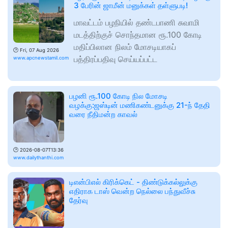
3 பேரின் ஜாமீன் மனுக்கள் தள்ளுபடி!
மாவட்டம் பழநியில் தண்டபாணி சுவாமி
மடத்திற்குச் சொந்தமான ரூ.100 கோடி
மதிப்பிலான நிலம் மோசடியாகப்
🕑
Fri, 07 Aug 2026
பத்திரப்பதிவு செய்யப்பட்ட
www.apcnewstamil.com
பழனி ரூ.100 கோடி நில மோசடி
வழக்கு:ஜஸ்டின் மணிகண்டனுக்கு 21-ந் தேதி
வரை நீதிமன்ற காவல்
🕑
2026-08-07T13:36
www.dailythanthi.com
டிஎன்பிஎல் கிரிக்கெட் - திண்டுக்கல்லுக்கு
எதிராக டாஸ் வென்ற நெல்லை பந்துவீச்சு
தேர்வு