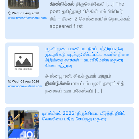
திண்டுக்கல்
திருநெல்வேலி […] The
post தமிழ்நாடு பிக்கிள்பால் பிரீமியர்
🕑
Wed, 05 Aug 2026
லீக் – சீசன் 2 சென்னையில் தொடக்கம்
www.timesoftamilnadu.com
appeared first
பழனி தண்டபாணி மட நிலப் பத்திரப்பதிவு
முறைகேடு வழக்கு: சீல்டப்பட்ட கவரில் நிலை
அறிக்கை தாக்கல் – உயர்நீதிமன்ற மதுரை
கிளை உத்தரவு
அன்னபூரணி சிவக்குமார் மற்றும்
🕑
Wed, 05 Aug 2026
திண்டுக்கல்
மாவட்டம் பழனி நகராட்சித்
www.apcnewstamil.com
தலைவர் உமா மகேஸ்வரி […]
டிஎன்பிஎல் 2026: திருச்சியை வீழ்த்தி திரில்
வெற்றியை பதிவு செய்தது மதுரை