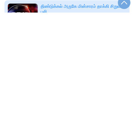
திண்டுக்கல் அருகே மின்சாரம் தாக்கி சிறுவன்
பலி
திண்டுக்கல் சாணார்பட்டியை அடுத்த
ராகலாபுரம், புங்கம்பாடியை சேர்ந்த
மைக்கேல்ராஜ் மகன் கெல்வின்
🕑
Thu, 06 Aug 2026
அன்புச்செல்வன்(16). இவர் திருச்சி
policenewsplus.in
திண்டுக்கல்: கிராமத்துக்குள் புகுந்து மக்களை
அச்சுறுத்திய காட்டெருமை
🕑
2026-08-06T02:52
www.dailythanthi.com
போதை மாத்திரைகள் விற்பனை செய்த 5
வாலிபர்கள் கைது
திண்டுக்கல் மாவட்ட எஸ். பி. ஜெயக்குமார்