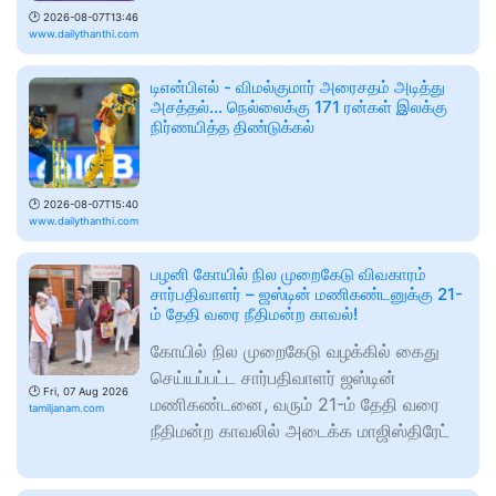
🕑
2026-08-07T13:46
www.dailythanthi.com
டிஎன்பிஎல் - விமல்குமார் அரைசதம் அடித்து
அசத்தல்... நெல்லைக்கு 171 ரன்கள் இலக்கு
நிர்ணயித்த திண்டுக்கல்
🕑
2026-08-07T15:40
www.dailythanthi.com
பழனி கோயில் நில முறைகேடு விவகாரம்
சார்பதிவாளர் – ஜஸ்டின் மணிகண்டனுக்கு 21-
ம் தேதி வரை நீதிமன்ற காவல்!
கோயில் நில முறைகேடு வழக்கில் கைது
செய்யப்பட்ட சார்பதிவாளர் ஜஸ்டின்
🕑
Fri, 07 Aug 2026
மணிகண்டனை, வரும் 21-ம் தேதி வரை
tamiljanam.com
நீதிமன்ற காவலில் அடைக்க மாஜிஸ்திரேட்