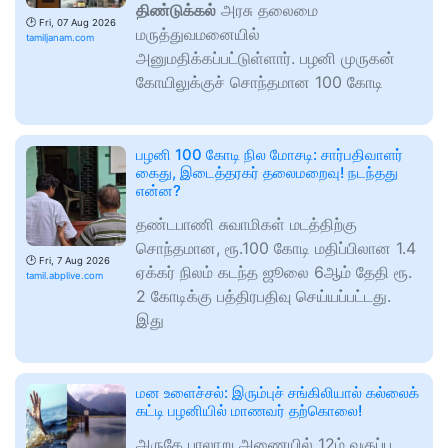
திண்டுக்கல்
அரசு தலைமை
🕑
Fri, 07 Aug 2026
மருத்துவமனையில்
tamiljanam.com
அனுமதிக்கப்பட்டுள்ளார். பழனி முருகன்
கோயிலுக்குச் சொந்தமான 100 கோடி
பழனி 100 கோடி நில மோசடி: சார்பதிவாளர்
கைது, இடைத்தரகர் தலைமறைவு! நடந்தது
என்ன?
தண்டபாணி சுவாமிகள் மடத்திற்கு
சொந்தமான, ரூ.100 கோடி மதிப்பிலான 1.4
🕑
Fri, 7 Aug 2026
ஏக்கர் நிலம் கடந்த ஜூலை 6ஆம் தேதி ரூ.
tamil.abplive.com
2 கோடிக்கு பத்திரபதிவு செய்யப்பட்டது.
இது
மன உளைச்சல்: இரும்புச் சங்கிலியால் கல்லைக்
கட்டி பழனியில் மாணவர் தற்கொலை!
அருகே பாலாறு அணையில் 12ம் வகுப்பு