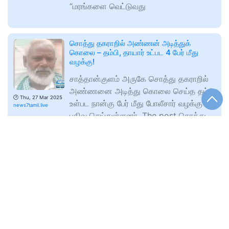
“மரங்களை வெட்டுவது
சொத்து தகராறில் அண்ணன் அடித்துக்
கொலை – தம்பி, தாயார் உட்பட 4 பேர் மீது
வழக்கு!
சாத்தான்குளம் அருகே சொத்து தகராறில்
அண்ணனை அடித்து கொலை செய்த தம்பி
🕑
Thu, 27 Mar 2025
உள்பட நான்கு பேர் மீது போலீசார் வழக்கு
news7tamil.live
பதிவு செய்துள்ளனர். The post சொத்து
தகராறில்
‘வீர தீர சூரன்’ வெளியீட்டுக்கு டெல்லி உயர்
நீதிமன்றம் இடைக்கால தடை!
விக்ரம் நடிப்பில் உருவாகி உள்ள வீர தீர சூரன்
திரைப்படத்தை வெளியிடுவதற்கு டெல்லி
உயர் நீதிமன்றம் இடைக்காலத் தடை
🕑
Thu, 27 Mar 2025
விதித்துள்ளது. The post ‘வீர தீர சூரன்’
news7tamil.live