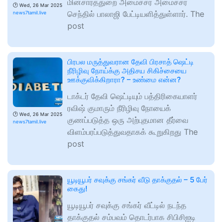
மின்சாரத்துறை அமைச்சர் அமைச்சர்
🕑
Wed, 26 Mar 2025
செந்தில் பாலாஜி பேட்டியளித்துள்ளார். The
news7tamil.live
post
பிரபல மருத்துவரான தேவி பிரசாத் ஷெட்டி
நீரிழிவு நோய்க்கு அதிசய சிகிச்சையை
ஊக்குவிக்கிறாரா? – உண்மை என்ன?
டாக்டர் தேவி ஷெட்டியும் பத்திரிகையாளர்
ரவிஷ் குமாரும் நீரிழிவு நோயைக்
🕑
Wed, 26 Mar 2025
குணப்படுத்த ஒரு அற்புதமான தீர்வை
news7tamil.live
விளம்பரப்படுத்துவதாகக் கூறுகிறது The
post
யூடியூபர் சவுக்கு சங்கர் வீடு தாக்குதல் – 5 பேர்
கைது!
யூடியூபர் சவுக்கு சங்கர் வீட்டில் நடந்த
தாக்குதல் சம்பவம் தொடர்பாக சிபிசிஐடி