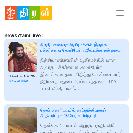
news7tamil.live :
நித்தியானந்தா ஆசிரமத்தில் இருந்து
பக்தர்களை வெளியேற்ற இடைக்காலத் தடை!
நித்தியானந்தாவின் ஆசிரமத்தில் உள்ள
அவரது பக்தர்களை வெளியேற்ற
இடைக்கால தடைவிதித்து சென்னை உயர்
🕑
Wed, 26 Mar 2025
நீதிமன்ற மதுரை அமர்வு உத்தரவு... The
news7tamil.live
post நித்தியானந்தா
தென் கொரியாவில் காட்டுத்தீ பரவல்
அதிகரிப்பு – 16 பேர் உயிரிழப்பு!
தென்கொரியாவின் தெற்கு பகுதிகளில்
வறண்ட வானிலை மற்றும் பலத்த காற்றுடன்