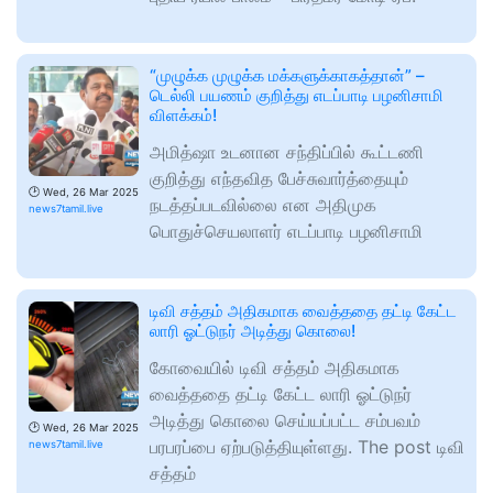
“முழுக்க முழுக்க மக்களுக்காகத்தான்” –
டெல்லி பயணம் குறித்து எடப்பாடி பழனிசாமி
விளக்கம்!
அமித்ஷா உடனான சந்திப்பில் கூட்டணி
குறித்து எந்தவித பேச்சுவார்த்தையும்
🕑
Wed, 26 Mar 2025
நடத்தப்படவில்லை என அதிமுக
news7tamil.live
பொதுச்செயலாளர் எடப்பாடி பழனிசாமி
டிவி சத்தம் அதிகமாக வைத்ததை தட்டி கேட்ட
லாரி ஓட்டுநர் அடித்து கொலை!
கோவையில் டிவி சத்தம் அதிகமாக
வைத்ததை தட்டி கேட்ட லாரி ஓட்டுநர்
அடித்து கொலை செய்யப்பட்ட சம்பவம்
🕑
Wed, 26 Mar 2025
பரபரப்பை ஏற்படுத்தியுள்ளது. The post டிவி
news7tamil.live
சத்தம்