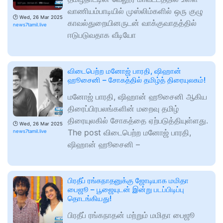
வாணியம்பாடியில் முஸ்லிம்களில் ஒரு குழு
🕑
Wed, 26 Mar 2025
காவல்துறையினருடன் வாக்குவாதத்தில்
news7tamil.live
ஈடுபடுவதாக வீடியோ
விடைபெற்ற மனோஜ் பாரதி, ஷிஹான்
ஹூசைனி – சோகத்தில் தமிழ்த் திரையுலகம்!
மனோஜ் பாரதி, ஷிஹான் ஹூசைனி ஆகிய
திரைப்பிரபலங்களின் மறைவு தமிழ்
திரையுலகில் சோகத்தை ஏற்படுத்தியுள்ளது.
🕑
Wed, 26 Mar 2025
The post விடைபெற்ற மனோஜ் பாரதி,
news7tamil.live
ஷிஹான் ஹூசைனி –
பிரதீப் ரங்கநாதனுக்கு ஜோடியாக மமிதா
பைஜூ – பூஜையுடன் இன்று படப்பிடிப்பு
தொடங்கியது!
பிரதீப் ரங்கநாதன் மற்றும் மமிதா பைஜூ