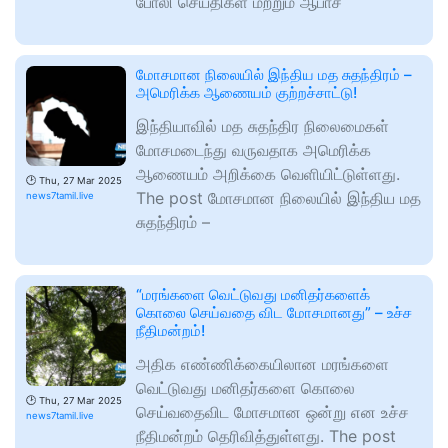
போலி செய்திகள் மற்றும் ஆபாச
மோசமான நிலையில் இந்திய மத சுதந்திரம் –
அமெரிக்க ஆணையம் குற்றச்சாட்டு!
இந்தியாவில் மத சுதந்திர நிலைமைகள்
மோசமடைந்து வருவதாக அமெரிக்க
ஆணையம் அறிக்கை வெளியிட்டுள்ளது.
🕑
Thu, 27 Mar 2025
The post மோசமான நிலையில் இந்திய மத
news7tamil.live
சுதந்திரம் –
“மரங்களை வெட்டுவது மனிதர்களைக்
கொலை செய்வதை விட மோசமானது” – உச்ச
நீதிமன்றம்!
அதிக எண்ணிக்கையிலான மரங்களை
வெட்டுவது மனிதர்களை கொலை
🕑
Thu, 27 Mar 2025
செய்வதைவிட மோசமான ஒன்று என உச்ச
news7tamil.live
நீதிமன்றம் தெரிவித்துள்ளது. The post