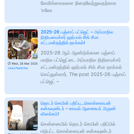
கோரிக்கைகளை நிறைவேற்றுவதற்காக
‘சலோ
2025-26 பஞ்சாப் பட்ஜெட் – அம்மாநில
நிதியமைச்சர் ஹர்பால் சிங் சீமா
சட்டமன்றத்தில் தாக்கல்!
2025-26 ஆம் ஆண்டுக்கான பஞ்சாப்
மாநில பட்ஜெட்டை அம்மாநில நிதிமைச்சர்
🕑
Wed, 26 Mar 2025
சட்டமன்றத்தில் ஹர்பால் சிங் சீமா தாக்கல்
news7tamil.live
செய்துள்ளார். The post 2025-26 பஞ்சாப்
பட்ஜெட் –
தொடர் செயின் பறிப்பு…கொள்ளையன்
என்கவுண்டர் – காவல் ஆணையர் அருண்
விளக்கம்!
சென்னையில் தொடர் செயின் பறிப்பில்
ஈடுபட்ட கொள்ளையன் என்கவுண்டர்