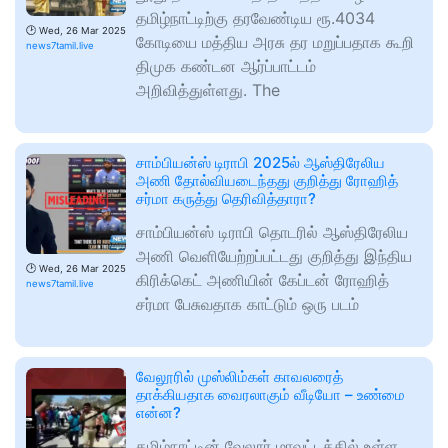
தமிழ்நாட்டிற்கு தரவேண்டிய ரூ.4034
🕑
Wed, 26 Mar 2025
கோடியை மத்திய அரசு தர மறுப்பதாக கூறி
news7tamil.live
திமுக கண்டன ஆர்ப்பாட்டம்
அறிவித்துள்ளது. The
சாம்பியன்ஸ் டிராபி 2025ல் ஆஸ்திரேலிய
அணி தோல்வியடைந்தது குறித்து ரோஹித்
சர்மா கருத்து தெரிவித்தாரா?
சாம்பியன்ஸ் டிராபி தொடரில் ஆஸ்திரேலிய
அணி வெளியேற்றப்பட்டது குறித்து இந்திய
🕑
Wed, 26 Mar 2025
கிரிக்கெட் அணியின் கேப்டன் ரோஹித்
news7tamil.live
சர்மா பேசுவதாக காட்டும் ஒரு படம்
வேலூரில் முஸ்லிம்கள் காவலரைத்
தாக்கியதாக வைரலாகும் வீடியோ – உண்மை
என்ன?
தமிழ்நாட்டின் வேலூர் மாவட்டத்தில் உள்ள