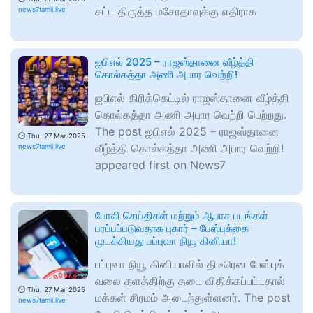
சட்ட திருத்த மசோதாவுக்கு எதிராக
news7tamil.live
ஐபிஎல் 2025 – ராஜஸ்தானை வீழ்த்தி
கொல்கத்தா அணி அபார வெற்றி!
ஐபிஎல் கிரிக்கெட்டில் ராஜஸ்தானை வீழ்த்தி
கொல்கத்தா அணி அபார வெற்றி பெற்றது.
The post ஐபிஎல் 2025 – ராஜஸ்தானை
🕑
Thu, 27 Mar 2025
வீழ்த்தி கொல்கத்தா அணி அபார வெற்றி!
news7tamil.live
appeared first on News7
போலி செய்திகள் மற்றும் ஆபாச படங்கள்
பரப்பப்படுவதாக புகார் – பேஸ்புக்கை
முடக்கியது பப்புவா நியூ கினியா!
பப்புவா நியூ கினியாவில் திடீரென பேஸ்புக்
வலை தளத்திற்கு தடை விதிக்கப்பட்டதால்
🕑
Thu, 27 Mar 2025
மக்கள் சிரமம் அடைந்துள்ளனர். The post
news7tamil.live