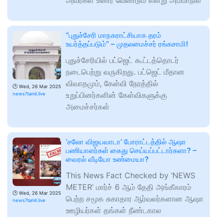
அவர்கள் உணர வேண்டும் என்று அம்மாநில
“புதுச்சேரி மாநகராட்சியாக தரம்
உயர்த்தப்படும்” – முதலமைச்சர் ரங்கசாமி!
புதுச்சேரியில் பட்ஜெட் கூட்டத்தொடர்
நடைபெற்று வருகிறது. பட்ஜெட் மீதான
விவாதமும், கேள்வி நேரத்தில்
🕑
Wed, 26 Mar 2025
உறுப்பினர்களின் கேள்விகளுக்கு
news7tamil.live
அமைச்சர்கள்
‘சலோ விஜயவாடா’ போராட்டத்தில் ஆஷா
பணியாளர்கள் கைது செய்யப்பட்டார்களா? –
வைரல் வீடியோ உண்மையா?
This News Fact Checked by ‘NEWS
METER’ மார்ச் 6 ஆம் தேதி அங்கீகாரம்
🕑
Wed, 26 Mar 2025
பெற்ற சமூக சுகாதார ஆர்வலர்களான ஆஷா
news7tamil.live
ஊழியர்கள் தங்கள் நீண்டகால