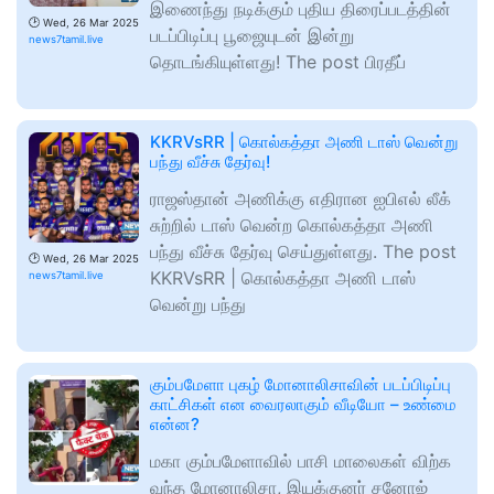
இணைந்து நடிக்கும் புதிய திரைப்படத்தின்
🕑
Wed, 26 Mar 2025
படப்பிடிப்பு பூஜையுடன் இன்று
news7tamil.live
தொடங்கியுள்ளது! The post பிரதீப்
KKRVsRR | கொல்கத்தா அணி டாஸ் வென்று
பந்து வீச்சு தேர்வு!
ராஜஸ்தான் அணிக்கு எதிரான ஐபிஎல் லீக்
சுற்றில் டாஸ் வென்ற கொல்கத்தா அணி
பந்து வீச்சு தேர்வு செய்துள்ளது. The post
🕑
Wed, 26 Mar 2025
KKRVsRR | கொல்கத்தா அணி டாஸ்
news7tamil.live
வென்று பந்து
கும்பமேளா புகழ் மோனாலிசாவின் படப்பிடிப்பு
காட்சிகள் என வைரலாகும் வீடியோ – உண்மை
என்ன?
மகா கும்பமேளாவில் பாசி மாலைகள் விற்க
வந்த மோனாலிசா, இயக்குனர் சனோஜ்