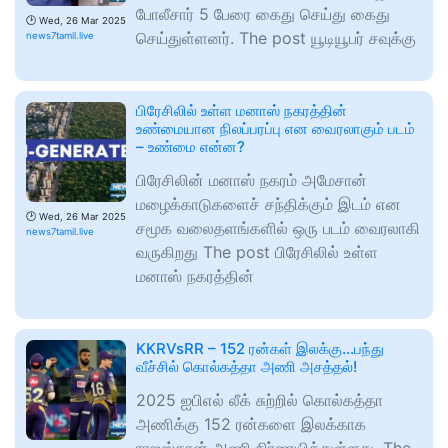
போலீசார் 5 பேரை கைது செய்து கைது
🕑
Wed, 26 Mar 2025
செய்துள்ளனர். The post யூடியூபர் சவுக்கு
news7tamil.live
பிரேசிலில் உள்ள மனாஸ் நகரத்தின்
உண்மையான நிலப்பரப்பு என வைரலாகும் படம்
– உண்மை என்ன?
பிரேசிலின் மனாஸ் நகரம் அமேசான்
மழைக்காடுகளைச் சந்திக்கும் இடம் என
🕑
Wed, 26 Mar 2025
சமூக வலைதளங்களில் ஒரு படம் வைரலாகி
news7tamil.live
வருகிறது The post பிரேசிலில் உள்ள
மனாஸ் நகரத்தின்
KKRVsRR – 152 ரன்கள் இலக்கு…பந்து
வீச்சில் கொல்கத்தா அணி அசத்தல்!
2025 ஐபிஎல் லீக் சுற்றில் கொல்கத்தா
அணிக்கு 152 ரன்களை இலக்காக