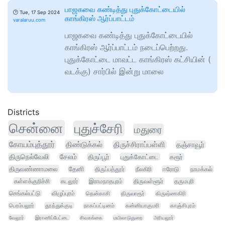
பாஜகவை கண்டித்து புதுக்கோட்டையில்
🕑
Tue, 17 Sep 2024
காங்கிரஸ் ஆர்ப்பாட்டம்
varalaruu.com
பாஜகவை கண்டித்து புதுக்கோட்டையில்
காங்கிரஸ் ஆர்ப்பாட்டம் நடைப்பெற்றது.
புதுக்கோட்டை மாவட்ட காங்கிரஸ் கட்சியின் (
வடக்கு) சார்பில் இன்று மாலை
Districts
சென்னை
புதுச்சேரி
மதுரை
கோயம்புத்தூர்
திண்டுக்கல்
திருச்சிராப்பள்ளி
தஞ்சாவூர்
திருநெல்வேலி
சேலம்
திருப்பூர்
புதுக்கோட்டை
கரூர்
திருவண்ணாமலை
தேனி
திருப்பத்தூர்
நீலகிரி
ஈரோடு
நாமக்கல்
கள்ளக்குறிச்சி
கடலூர்
இராமநாதபுரம்
திருவள்ளூர்
தருமபுரி
செங்கல்பட்டு
விழுப்புரம்
தென்காசி
திருவாரூர்
கிருஷ்ணகிரி
பெரம்பலூர்
தூத்துக்குடி
நாகப்பட்டினம்
கன்னியாகுமரி
காஞ்சிபுரம்
வேலூர்
இராணிப்பேட்டை
சிவகங்கை
மயிலாடுதுறை
அரியலூர்