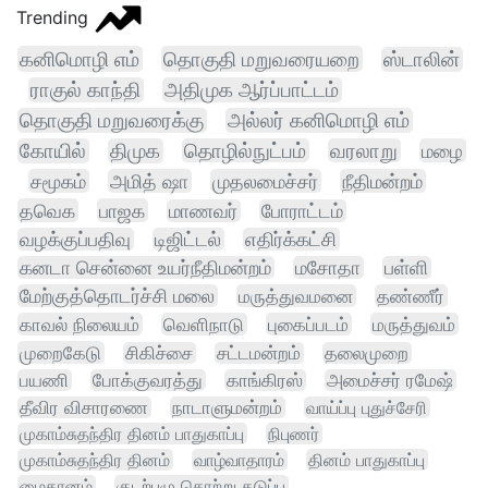
Trending
கனிமொழி எம்
தொகுதி மறுவரையறை
ஸ்டாலின்
ராகுல் காந்தி
அதிமுக ஆர்ப்பாட்டம்
தொகுதி மறுவரைக்கு
அல்லர் கனிமொழி எம்
கோயில்
திமுக
தொழில்நுட்பம்
வரலாறு
மழை
சமூகம்
அமித் ஷா
முதலமைச்சர்
நீதிமன்றம்
தவெக
பாஜக
மாணவர்
போராட்டம்
வழக்குப்பதிவு
டிஜிட்டல்
எதிர்க்கட்சி
கனடா சென்னை உயர்நீதிமன்றம்
மசோதா
பள்ளி
மேற்குத்தொடர்ச்சி மலை
மருத்துவமனை
தண்ணீர்
காவல் நிலையம்
வெளிநாடு
புகைப்படம்
மருத்துவம்
முறைகேடு
சிகிச்சை
சட்டமன்றம்
தலைமுறை
பயணி
போக்குவரத்து
காங்கிரஸ்
அமைச்சர் ரமேஷ்
தீவிர விசாரணை
நாடாளுமன்றம்
வாய்ப்பு புதுச்சேரி
முகாம்சுதந்திர தினம் பாதுகாப்பு
நிபுணர்
முகாம்சுதந்திர தினம்
வாழ்வாதாரம்
தினம் பாதுகாப்பு
மைதானம்
குடற்புழு தொற்று தடுப்பு