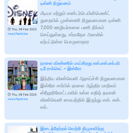
டிஸ்னி நிறுவனம்
மீடியா மற்றும் எண்டர்டெயின்மெண்ட்
துறையில் முன்னணி நிறுவனமான டிஸ்னி
7,000 ஊழியர்களை பணி நீக்கம்
🕑
Thu, 09 Feb 2023
செய்துள்ளது. சர்வதேச அளவில்
news7tamil.live
ஏற்பட்டுள்ள பொருளாதார
நாளை விண்ணில் பாய்கிறது எஸ்.எஸ்.எல்.வி
டி2 ராக்கெட் – இஸ்ரோ
இந்திய விண்வெளி ஆராய்ச்சி நிறுவனமான
இஸ்ரோ சார்பில் நாளை ஆந்திர மாநிலம்
ஸ்ரீஹரிகோட்டாவில் உள்ள சதீஷ் தவான்
🕑
Thu, 09 Feb 2023
விண்வெளி மையத்தில் இருந்து எஸ். எஸ்.
news7tamil.live
எல்.
இடைத்தேர்தல் வெற்றி திமுகவிற்கு