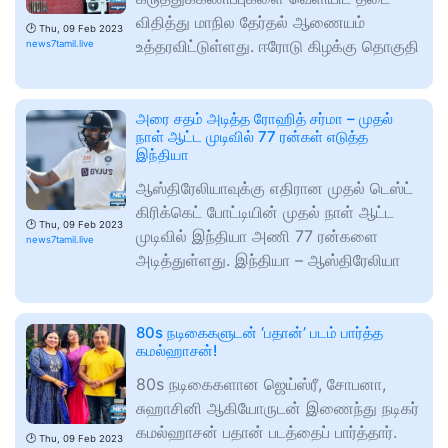
விதித்து மாநில தேர்தல் ஆணையம்
🕑
Thu, 09 Feb 2023
உத்தரவிட்டுள்ளது. ஈரோடு கிழக்கு தொகுதி
news7tamil.live
அரை சதம் அடித்த ரோஹித் சர்மா – முதல்
நாள் ஆட்ட முடிவில் 77 ரன்கள் எடுத்த
இந்தியா
ஆஸ்திரேலியாவுக்கு எதிரான முதல் டெஸ்ட்
கிரிக்கெட் போட்டியின் முதல் நாள் ஆட்ட
🕑
Thu, 09 Feb 2023
முடிவில் இந்தியா அணி 77 ரன்களை
news7tamil.live
அடித்துள்ளது. இந்தியா – ஆஸ்திரேலியா
80s நடிகைகளுடன் ‘பதான்’ படம் பார்த்த
கமல்ஹாசன்!
80s நடிகைகளான ஜெய்ஸ்ரீ, சோபனா,
சுஹாசினி ஆகியோருடன் இணைந்து நடிகர்
கமல்ஹாசன் பதான் படத்தைப் பார்த்தார்.
🕑
Thu, 09 Feb 2023