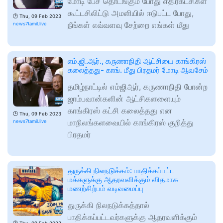
மோடி பேச தொடங்கும் போது எதிர்கட்சிகள்
கூட்டசிலிட்டு அமளியில் ஈடுபட்ட போது,
🕑
Thu, 09 Feb 2023
நீங்கள் எவ்வளவு சேற்றை எங்கள் மீது
news7tamil.live
எம்.ஜி.ஆர்., கருணாநிதி ஆட்சியை காங்கிரஸ்
கலைத்தது- காங். மீது பிரதமர் மோடி ஆவசேம்
தமிழ்நாட்டில் எம்ஜிஆர், கருணாநிதி போன்ற
ஜாம்பவான்களின் ஆட்சிகளளையும்
காங்கிரஸ் கட்சி கலைத்தது என
🕑
Thu, 09 Feb 2023
மாநிலங்களவையில் காங்கிரஸ் குறித்து
news7tamil.live
பிரதமர்
துருக்கி நிலநடுக்கம்: பாதிக்கப்பட்ட
மக்களுக்கு ஆதரவளிக்கும் விதமாக
மணற்சிற்பம் வடிவமைப்பு
துருக்கி நிலநடுக்கத்தால்
பாதிக்கப்பட்டவர்களுக்கு ஆதரவளிக்கும்