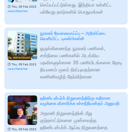
செய்யப்பட்டுள்ளது. இந்தியா உள்ளிட்ட
🕑
Thu, 09 Feb 2023
பல்வேறு நாடுகளில் பொதுமக்கள்
news7tamil.live
நூலகர் வேலைவாய்ப்பு – அறிவிப்பை
வெளியிட்ட டிஎன்பிஎஸ்சி
ஒருங்கிணைந்த நூலகர் பணிகள்,
சார்நிலை பணிகளில் அடங்கிய
பதவிகளுக்கான 35 பணியிடங்களை நேரடி
🕑
Thu, 09 Feb 2023
நியமனம் மூலம் நிரப்புவதற்கான
news7tamil.live
கணினிவழித் தேர்விற்கான
ஹிண்டன்பர்க் நிறுவனத்திற்கு எதிரான
வழக்கை விசாரிக்க உச்சநீதிமன்றம் அனுமதி
அதானி நிறுவனத்தின் மீது
குற்றசாட்டுகளை முன்வைத்த
ஹிண்டன்பர்க் ஆய்வு நிறுவனத்தை
🕑
Thu, 09 Feb 2023