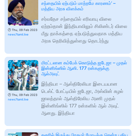
சந்தையில் ஏற்படும் மாற்றமே காரணம்’ –
மத்திய அரசு விளக்கம்
சர்வதேச சந்தையில் எரிவாயு விலை
ஏற்றம்தான் இந்தியாவிலும் சிலிண்டர் விலை
🕑
Thu, 09 Feb 2023
மீது தாக்கத்தை ஏற்படுத்துவதாக மத்திய
news7tamil.live
அரசு தெரிவித்துள்ளது தொடர்ந்து
மிரட்டலான கம்பேக் கொடுத்த ஜடேஜா – முதல்
இன்னிங்ஸில் ஆஸி. 177 ரன்களுக்கு
ஆல்அவுட்
இந்தியா – ஆஸ்திரேலியா இடையயான
டெஸ்ட் போட்டியில் ஜடேஜா, அஸ்வின் சுழல்
🕑
Thu, 09 Feb 2023
ஜாலத்தால் ஆஸ்திரேலிய அணி முதல்
news7tamil.live
இன்னிங்ஸில் 177 ரன்களில் ஆல் அவுட்
ஆனது. இந்தியா
கரூரில் இருந்து பிரதமர் மோடிக்கு சென்ற புதிய