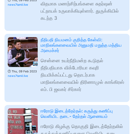
🕑
Thu, 09 Feb 2023
விதமாக மணற்சிற்பங்களை சுதர்ஷன்
news7tamil.live
பட்நாயக் உருவாக்கியுள்ளார். துருக்கியில்
கடந்த 3
நீதிபதி நியமனம் குறித்த கேள்வி:
மாநிலங்களவையில் அனுமதி மறுத்த மத்திய
அமைச்சர்
சென்னை உயர்நீதிமன்ற கூடுதல்
நீதிபதியாக விக்டோரியா கவுரி
🕑
Thu, 09 Feb 2023
நியமிக்கப்பட்டது தொடர்பாக
news7tamil.live
மாநிலங்களவையில் திரிணாமுல் காங்கிரஸ்
எம். பி ஜவகர் சிர்கார்
ஈரோடு இடைத்தேர்தல்: கருத்து கணிப்பு
வெளியிட தடை- தேர்தல் ஆணையம்
ஈரோடு கிழக்கு தொகுதி இடைத்தேர்தலில்
கருத்துக்கணிப்புகளை வெளியிட தடை