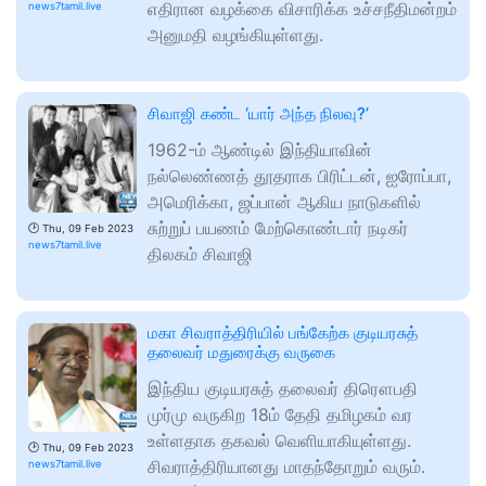
எதிரான வழக்கை விசாரிக்க உச்சநீதிமன்றம்
news7tamil.live
அனுமதி வழங்கியுள்ளது.
சிவாஜி கண்ட ‘யார் அந்த நிலவு?’
1962-ம் ஆண்டில் இந்தியாவின்
நல்லெண்ணத் தூதராக பிரிட்டன், ஐரோப்பா,
அமெரிக்கா, ஜப்பான் ஆகிய நாடுகளில்
சுற்றுப் பயணம் மேற்கொண்டார் நடிகர்
🕑
Thu, 09 Feb 2023
news7tamil.live
திலகம் சிவாஜி
மகா சிவராத்திரியில் பங்கேற்க குடியரசுத்
தலைவர் மதுரைக்கு வருகை
இந்திய குடியரசுத் தலைவர் திரௌபதி
முர்மு வருகிற 18ம் தேதி தமிழகம் வர
உள்ளதாக தகவல் வெளியாகியுள்ளது.
🕑
Thu, 09 Feb 2023
சிவராத்திரியானது மாதந்தோறும் வரும்.
news7tamil.live