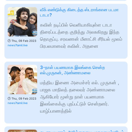
வீக் எண்டுக்கு கிடைத்த ஸ்டராங்கான படமா
டாடா?
கவின் நடிப்பில் வெளியாகியுள்ள டாடா
திரைப்படத்தை குறித்து அலசுகிறது இந்த
தொகுப்பு. சரவணன் மீனாட்சி சீரியல் மூலம்
🕑
Thu, 09 Feb 2023
பிரபலமானவர் கவின். அதனை
news7tamil.live
3-நாள் பயணமாக இலங்கை சென்ற
எல்.முருகன், அண்ணாமலை
மத்திய இணை அமைச்சர் எல். முருகன் ,
பாஜக மாநிலத் தலைவர் அண்ணாமலை
ஆகியோர் மூன்று நாள் பயணமாக
🕑
Thu, 09 Feb 2023
இலங்கைக்கு புறப்பட்டுச் சென்றனர்.
news7tamil.live
யாழ்ப்பாணத்தில்