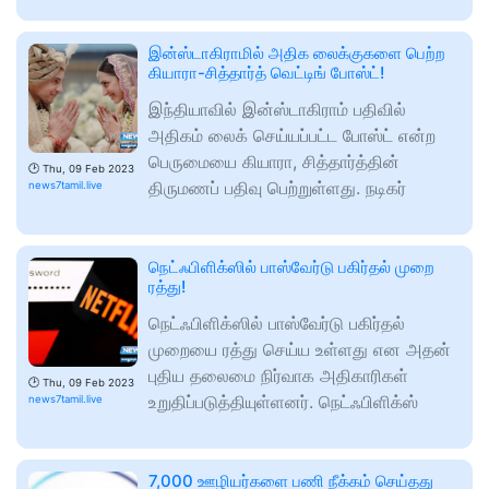
இன்ஸ்டாகிராமில் அதிக லைக்குகளை பெற்ற
கியாரா-சித்தார்த் வெட்டிங் போஸ்ட்!
இந்தியாவில் இன்ஸ்டாகிராம் பதிவில்
அதிகம் லைக் செய்யப்பட்ட போஸ்ட் என்ற
பெருமையை கியாரா, சித்தார்த்தின்
🕑
Thu, 09 Feb 2023
திருமணப் பதிவு பெற்றுள்ளது. நடிகர்
news7tamil.live
நெட்ஃபிளிக்ஸில் பாஸ்வேர்டு பகிர்தல் முறை
ரத்து!
நெட்ஃபிளிக்ஸில் பாஸ்வேர்டு பகிர்தல்
முறையை ரத்து செய்ய உள்ளது என அதன்
புதிய தலைமை நிர்வாக அதிகாரிகள்
🕑
Thu, 09 Feb 2023
உறுதிப்படுத்தியுள்ளனர். நெட்ஃபிளிக்ஸ்
news7tamil.live
7,000 ஊழியர்களை பணி நீக்கம் செய்தது