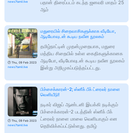
பதான் திரைப்படம் கடந்த ஜனவரி மாதம் 25
news7tamil.live
ஆம்
மதுரையில் சிறைவாசிகளுக்காக வீடியோ,
ஆடியோவுடன் கூடிய நவீன நூலகம்
தமிழ்நாட்டின் முதன்முறையாக, மதுரை
மத்திய சிறையில் உள்ள கைதிகளுக்கானக
ஆடியோ, வீடியோவுடன் கூடிய நவீன நூலகம்
🕑
Thu, 09 Feb 2023
இன்று அறிமுகப்படுத்தப்பட்டது.
news7tamil.live
பிச்சைக்காரன்-2; ஸ்னீக் பீக் ட்ரைலர் நாளை
வெளியீடு!
நடிகர் விஜய் ஆண்டனி இயக்கி நடிக்கும்
பிச்சைக்காரன்-2 படத்தின் ஸ்னீக் பீக்
ட்ரைலர் நாளை மாலை வெளியாகும் என
🕑
Thu, 09 Feb 2023
தெரிவிக்கப்பட்டுள்ளது. தமிழ்
news7tamil.live