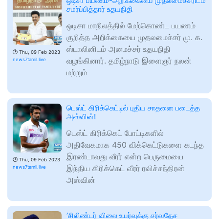
ஒடிசா பயணம்-அறிக்கையை முதலமைச்சரிடம்
சமர்ப்பித்தார் உதயநிதி
ஒடிசா மாநிலத்தில் மேற்கொண்ட பயணம்
குறித்த அறிக்கையை முதலமைச்சர் மு. க.
ஸ்டாலினிடம் அமைச்சர் உதயநிதி
🕑
Thu, 09 Feb 2023
வழங்கினார். தமிழ்நாடு இளைஞர் நலன்
news7tamil.live
மற்றும்
டெஸ்ட் கிரிக்கெட்டில் புதிய சாதனை படைத்த
அஸ்வின்!
டெஸ்ட் கிரிக்கெட் போட்டிகளில்
அதிவேகமாக 450 விக்கெட்டுகளை கடந்த
இரண்டாவது வீரர் என்ற பெருமையை
🕑
Thu, 09 Feb 2023
இந்திய கிரிக்கெட் வீரர் ரவிச்சந்திரன்
news7tamil.live
அஸ்வின்
’சிலிண்டர் விலை உயர்வுக்கு சர்வதேச