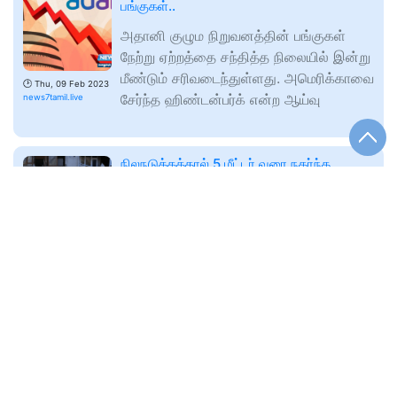
பங்குகள்..
அதானி குழும நிறுவனத்தின் பங்குகள்
நேற்று ஏற்றத்தை சந்தித்த நிலையில் இன்று
மீண்டும் சரிவடைந்துள்ளது. அமெரிக்காவை
🕑
Thu, 09 Feb 2023
சேர்ந்த ஹிண்டன்பர்க் என்ற ஆய்வு
news7tamil.live
நிலநடுக்கத்தால் 5 மீட்டர் வரை நகர்ந்த
துருக்கி – விஞ்ஞானிகள் தகவல்
அடுத்தெடுத்து ஏற்பட்ட நிலநடுக்கத்தின்
காரணமாக துருக்கி 5 மீட்டர் வரை நகர்ந்து
இருக்கக்கூடும் என விஞ்ஞானிகள்
🕑
Thu, 09 Feb 2023
தெரிவித்துள்ளனர். துருக்கியின்
news7tamil.live
அற்புதமான மைல்கல்! அஸ்வினை பாராட்டிய
சச்சின் டெண்டுல்கர்…
டெஸ்ட் கிரிக்கெட் போட்டிகளில் 89