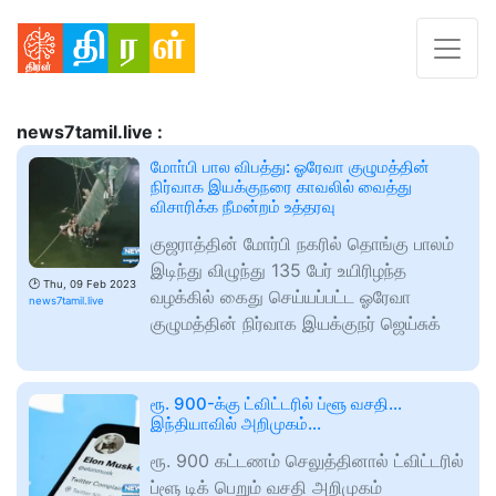
news7tamil.live :
மோா்பி பால விபத்து: ஓரேவா குழுமத்தின்
நிர்வாக இயக்குநரை காவலில் வைத்து
விசாரிக்க நீமன்றம் உத்தரவு
குஜராத்தின் மோர்பி நகரில் தொங்கு பாலம்
இடிந்து விழுந்து 135 பேர் உயிரிழந்த
🕑
Thu, 09 Feb 2023
வழக்கில் கைது செய்யப்பட்ட ஓரேவா
news7tamil.live
குழுமத்தின் நிர்வாக இயக்குநர் ஜெய்சுக்
ரூ. 900-க்கு ட்விட்டரில் ப்ளூ வசதி…
இந்தியாவில் அறிமுகம்…
ரூ. 900 கட்டணம் செலுத்தினால் ட்விட்டரில்
ப்ளூ டிக் பெறும் வசதி அறிமுகம்