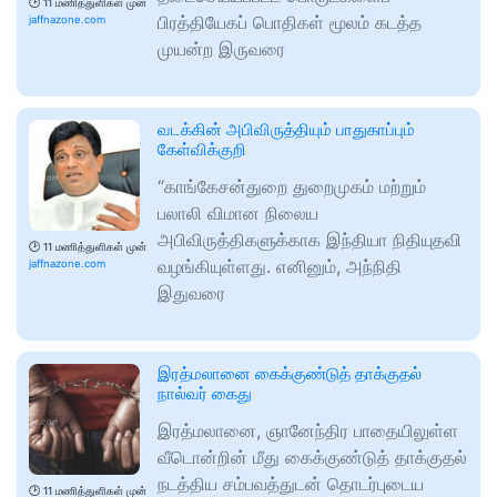
🕑
11 மணித்துளிகள் முன்
பிரத்தியேகப் பொதிகள் மூலம் கடத்த
jaffnazone.com
முயன்ற இருவரை
வடக்கின் அபிவிருத்தியும் பாதுகாப்பும்
கேள்விக்குறி
“காங்கேசன்துறை துறைமுகம் மற்றும்
பலாலி விமான நிலைய
அபிவிருத்திகளுக்காக இந்தியா நிதியுதவி
🕑
11 மணித்துளிகள் முன்
வழங்கியுள்ளது. எனினும், அந்நிதி
jaffnazone.com
இதுவரை
இரத்மலானை கைக்குண்டுத் தாக்குதல்
நால்வர் கைது
இரத்மலானை, ஞானேந்திர பாதையிலுள்ள
வீடொன்றின் மீது கைக்குண்டுத் தாக்குதல்
நடத்திய சம்பவத்துடன் தொடர்புடைய
🕑
11 மணித்துளிகள் முன்