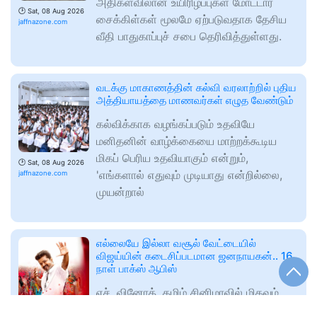
அதிகளவிலான உயிரிழப்புகள் மோட்டார்
🕑
Sat, 08 Aug 2026
சைக்கிள்கள் மூலமே ஏற்படுவதாக தேசிய
jaffnazone.com
வீதி பாதுகாப்புச் சபை தெரிவித்துள்ளது.
வடக்கு மாகாணத்தின் கல்வி வரலாற்றில் புதிய
அத்தியாயத்தை மாணவர்கள் எழுத வேண்டும்
கல்விக்காக வழங்கப்படும் உதவியே
மனிதனின் வாழ்க்கையை மாற்றக்கூடிய
மிகப் பெரிய உதவியாகும் என்றும்,
🕑
Sat, 08 Aug 2026
'எங்களால் எதுவும் முடியாது என்றில்லை,
jaffnazone.com
முயன்றால்
எல்லையே இல்லா வசூல் வேட்டையில்
விஜய்யின் கடைசிப்படமான ஜனநாயகன்.. 16
நாள் பாக்ஸ் ஆபிஸ்
எச். வினோத், தமிழ் சினிமாவில் மிகவும்
முக்கியமான படங்களை இயக்கி கவனம்