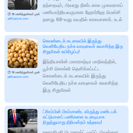
தந்தையும், அவரது நீண்டகால முகவராகப்
பணியாற்றியவருமான ஹோர்ஹே மெஸ்சி
🕑
16 மணித்துளிகள் முன்
தனது 68-வது வயதில் காலமானார். உடல்
jaffnazone.com
கொண்டைக் கடலையில் இருந்து
வெளியேறிய நச்சு வாயுவைச் சுவாசித்த இரு
சிறுமிகள் உயிரிழப்பு!
இந்தியாவின் மகாராஷ்டிர மாநிலத்தில்,
பூச்சி கொல்லி தெளிக்கப்பட்ட
🕑
16 மணித்துளிகள் முன்
கொண்டைக் கடலையில் இருந்து
jaffnazone.com
வெளியேறிய நச்சு வாயுவைச் சுவாசித்த
இரு சிறுமிகள்
ட்ரிரம்பின் பிரம்மாண்ட விருந்து மண்டபக்
கட்டுமானப் பணிகளை உடனடியாக
நிறுத்துமாறு நீதிமன்றம் உத்தரவு!
ஜனாதிபதி டொனால்ட் டிரம்ப், வெள்ளை