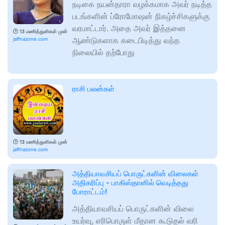
நடிகை நயன்தாரா வழக்கமாக அவர் நடித்த
படங்களின் ப்ரோமோஷன் நிகழ்ச்சிகளுக்கு
வரமாட்டார். அதை அவர் இத்தனை
🕑
13 மணித்துளிகள் முன்
ஆண்டுகளாக கடைபிடித்து வந்த
jaffnazone.com
நிலையில் தற்போது
ராசி பலன்கள்
🕑
13 மணித்துளிகள் முன்
jaffnazone.com
அத்தியாவசியப் பொருட்களின் விலைகள்
அதிகரிப்பு - பாகிஸ்தானில் வெடித்தது
போராட்டம்!
அத்தியாவசியப் பொருட்களின் விலை
உயர்வு, எரிபொருள் மீதான கூடுதல் வரி