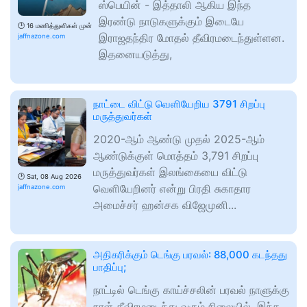
ஸ்பெயின் - இத்தாலி ஆகிய இந்த
இரண்டு நாடுகளுக்கும் இடையே
🕑
16 மணித்துளிகள் முன்
இராஜதந்திர மோதல் தீவிரமடைந்துள்ளன.
jaffnazone.com
இதனையடுத்து,
நாட்டை விட்டு வெளியேறிய 3791 சிறப்பு
மருத்துவர்கள்
2020-ஆம் ஆண்டு முதல் 2025-ஆம்
ஆண்டுக்குள் மொத்தம் 3,791 சிறப்பு
மருத்துவர்கள் இலங்கையை விட்டு
🕑
Sat, 08 Aug 2026
வெளியேறினர் என்று பிரதி சுகாதார
jaffnazone.com
அமைச்சர் ஹன்சக விஜேமுனி...
அதிகரிக்கும் டெங்கு பரவல்: 88,000 கடந்தது
பாதிப்பு;
நாட்டில் டெங்கு காய்ச்சலின் பரவல் நாளுக்கு
நாள் தீவிரமடைந்து வரும் நிலையில், இந்த