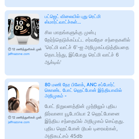
பட்ஜெட் விலையில் புது ரெட்மி
ஸ்மார்ட்வாட்ச்கள்...
சில மாதங்களுக்கு முன்பு
தேர்ந்தெடுக்கப்பட்ட சர்வதேச சந்தைகளில்
'ரெட்மி வாட்ச் 6'-ஐ அறிமுகப்படுத்தியதை
🕑
12 மணித்துளிகள் முன்
தொடர்ந்து, இப்போது ரெட்மி வாட்ச் 6
jaffnazone.com
ஆக்டிவ்'
80 மணி நேர பிளேக், ANC சப்போர்ட்
கொண்ட போட் ஹெட்போன் இந்தியாவில்
அறிமுகம் -
போட் நிறுவனத்தின் முற்றிலும் புதிய
நிர்வானா யூடோபியா 2 ஹெட்போனை
🕑
12 மணித்துளிகள் முன்
இந்திய சந்தையில் அறிமுகம் செய்தது.
jaffnazone.com
புதிய ஹெட்போன் டூயல் டிரைவர்கள்,
அதிகபட்சம் 45db