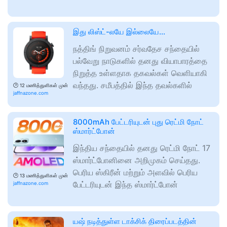
இது லிஸ்ட்-லயே இல்லையே...
நத்திங் நிறுவனம் சர்வதேச சந்தையில்
பல்வேறு நாடுகளில் தனது வியாபாரத்தை
நிறுத்த உள்ளதாக தகவல்கள் வெளியாகி
வந்தது. சமீபத்தில் இந்த தவல்களில்
🕑
12 மணித்துளிகள் முன்
jaffnazone.com
8000mAh பேட்டரியுடன் புது ரெட்மி நோட்
ஸ்மார்ட்போன்
இந்திய சந்தையில் தனது ரெட்மி நோட் 17
ஸ்மார்ட்போனினை அறிமுகம் செய்தது.
பெரிய ஸ்கிரீன் மற்றும் அளவில் பெரிய
🕑
13 மணித்துளிகள் முன்
பேட்டரியுடன் இந்த ஸ்மார்ட்போன்
jaffnazone.com
யஷ் நடித்துள்ள டாக்சிக் திரைப்படத்தின்