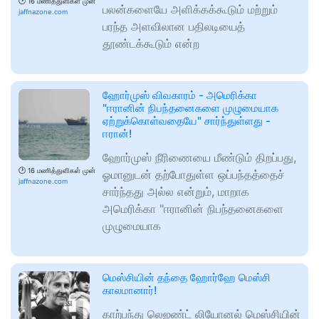
🕑
16 மணித்துளிகள் முன்
பலன்களையே அளிக்கக்கூடும் மற்றும்
jaffnazone.com
பரந்த அளவிலான பதிலடியைத்
தூண்டக்கூடும் என்ற
ஹோர்முஸ் விவகாரம் - அமெரிக்கா
"ஈரானின் நிபந்தனைகளை முழுமையாக
ஏற்றுக்கொள்வதையே" சார்ந்துள்ளது -
ஈரான்!
ஹோர்முஸ் நீரிணையை மீண்டும் திறப்பது,
🕑
16 மணித்துளிகள் முன்
ஓமானுடன் தற்போதுள்ள ஒப்பந்தத்தைச்
jaffnazone.com
சார்ந்தது அல்ல என்றும், மாறாக
அமெரிக்கா "ஈரானின் நிபந்தனைகளை
முழுமையாக
மெஸ்சியின் தந்தை ஹோர்ஹே மெஸ்சி
காலமானார்!
காற்பந்து லெஜண்ட் லியோனல் மெஸ்சியின்