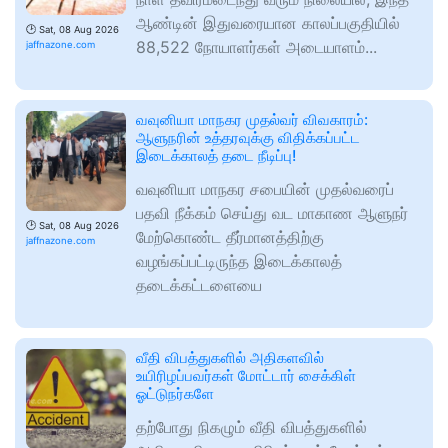
ஆண்டின் இதுவரையான காலப்பகுதியில்
🕑
Sat, 08 Aug 2026
88,522 நோயாளர்கள் அடையாளம்...
jaffnazone.com
வவுனியா மாநகர முதல்வர் விவகாரம்:
ஆளுநரின் உத்தரவுக்கு விதிக்கப்பட்ட
இடைக்காலத் தடை நீடிப்பு!
வவுனியா மாநகர சபையின் முதல்வரைப்
பதவி நீக்கம் செய்து வட மாகாண ஆளுநர்
🕑
Sat, 08 Aug 2026
மேற்கொண்ட தீர்மானத்திற்கு
jaffnazone.com
வழங்கப்பட்டிருந்த இடைக்காலத்
தடைக்கட்டளையை
வீதி விபத்துகளில் அதிகளவில்
உயிரிழப்பவர்கள் மோட்டார் சைக்கிள்
ஓட்டுநர்களே
தற்போது நிகழும் வீதி விபத்துகளில்