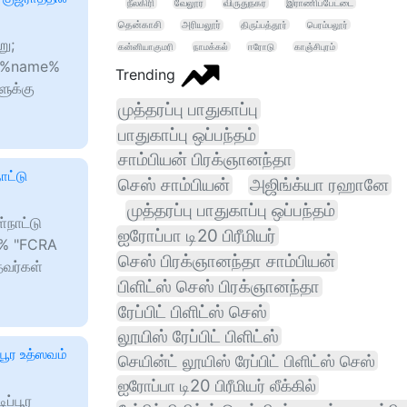
நீலகிரி
வேலூர்
விருதுநகர்
இராணிப்பேட்டை
தென்காசி
அரியலூர்
திருப்பத்தூர்
பெரம்பலூர்
று;
கன்னியாகுமரி
நாமக்கல்
ஈரோடு
காஞ்சிபுரம்
mil %name%
Trending
ளுக்கு
முத்தரப்பு பாதுகாப்பு
பாதுகாப்பு ஒப்பந்தம்
சாம்பியன் பிரக்ஞானந்தா
ாட்டு
செஸ் சாம்பியன்
அஜிங்க்யா ரஹானே
முத்தரப்பு பாதுகாப்பு ஒப்பந்தம்
்நாட்டு
ஐரோப்பா டி20 பிரீமியர்
e% "FCRA
செஸ் பிரக்ஞானந்தா சாம்பியன்
தவர்கள்
பிளிட்ஸ் செஸ் பிரக்ஞானந்தா
ரேப்பிட் பிளிட்ஸ் செஸ்
லூயிஸ் ரேப்பிட் பிளிட்ஸ்
்பூர உத்ஸவம்
செயின்ட் லூயிஸ் ரேப்பிட் பிளிட்ஸ் செஸ்
ஐரோப்பா டி20 பிரீமியர் லீக்கில்
ிப்பூர