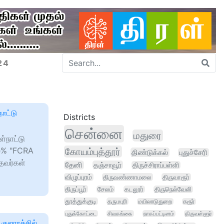
24
ாட்டு
Districts
சென்னை
மதுரை
்நாட்டு
me% "FCRA
கோயம்புத்தூர்
திண்டுக்கல்
புதுச்சேரி
்தவர்கள்
தேனி
தஞ்சாவூர்
திருச்சிராப்பள்ளி
விழுப்புரம்
திருவண்ணாமலை
திருவாரூர்
திருப்பூர்
சேலம்
கடலூர்
திருநெல்வேலி
தூத்துக்குடி
தருமபுரி
மயிலாடுதுறை
கரூர்
புதுக்கோட்டை
சிவகங்கை
நாகப்பட்டினம்
திருவள்ளூர்
குஜராத்தில்