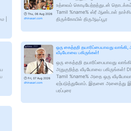
உத்ஸவம் கொடியேற்றத்துடன் தொடக்கம்
Tamil %name% ஸ்ரீ ஆண்டாள் நாச்சிய
🕑
Thu, 06 Aug 2026
மை |
திருக்கோயில் திருஆடிப்பூர
dhinasari.com
ஒரு கைத்தறி தயாரிப்பையாவது வாங்கி, 
வீடியோவை பகிருங்கள்!
ஒரு கைத்தறி தயாரிப்பையாவது வாங்கி
ைய
அதுகுறித்த வீடியோவை பகிருங்கள்! D
ைய
Tamil %name% அதை ஒரு வீடியோவ
🕑
Fri, 07 Aug 2026
ஏற்படுத்துவோம். இதனை அனைத்து இட
dhinasari.com
பரப்புரை