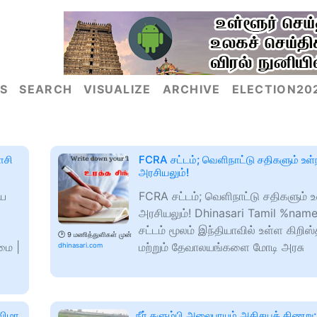
S
SEARCH
VISUALIZE
ARCHIVE
ELECTION20
ாசி
FCRA சட்டம்; வெளிநாட்டு சதிகளும் உள்ந
அரசியலும்!
ைய
FCRA சட்டம்; வெளிநாட்டு சதிகளும் உள
அரசியலும்! Dhinasari Tamil %na
சட்டம் மூலம் இந்தியாவில் உள்ள கிறிஸ
🕑
9 மணித்துளிகள் முன்
மை |
மற்றும் தேவாலயங்களை மோடி அரசு
dhinasari.com
விழா
நீர் தளும்பி அலைபாயும் அதிசயக் கிணறு; 