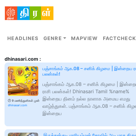
HEADLINES
GENRE
MAPVIEW
FACTCHECK
dhinasari.com :
பஞ்சாங்கம் ஆக.08 – சனிக் கிழமை | இன்றைய ர
பலன்கள்!
பஞ்சாங்கம் ஆக.08 – சனிக் கிழமை | இன்ற
ராசி பலன்கள்! Dhinasari Tamil %name%
இன்றைய தினம் நல்ல நாளாக அமைய எமது
🕑
9 மணித்துளிகள் முன்
வாழ்த்துகள். பஞ்சாங்கம் ஆக.08 – சனிக் கிழ
dhinasari.com
இன்றைய
இருக்கன்குடி மாரியம்மன் கோவில் ஆடி மாத திரு