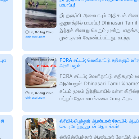
பரபரப்பு!
நீர் தளும்பி அலைபாயும் அதிசயக் கிண
குஜராத்தில் பரபரப்பு! Dhinasari Ta
இந்தக் கிணறு வெறும் மூன்று மாதங்க
🕑
Fri, 07 Aug 2026
முன்புதான் தோண்டப்பட்டது. கடந்த
dhinasari.com
ிழா
FCRA சட்டம்; வெளிநாட்டு சதிகளும் உள்ந
அரசியலும்!
FCRA சட்டம்; வெளிநாட்டு சதிகளும் உள
அரசியலும்! Dhinasari Tamil %nam
சட்டம் மூலம் இந்தியாவில் உள்ள கிறிஸ்
🕑
Fri, 07 Aug 2026
மற்றும் தேவாலயங்களை மோடி அரசு
dhinasari.com
சி
ஸ்ரீவில்லிபுத்தூர் ஆண்டாள் கோயில் ஆடிப
கொடியேற்றத்துடன் தொடக்கம்!
ய
ஸ்ரீவில்லிபுத்தூர் ஆண்டாள் கோயில் ஆட