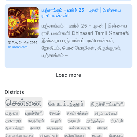
பஞ்சாங்கம் – மார்ச் 25 – புதன் | இன்றைய
ராசி பலன்கள்!
பஞ்சாங்கம் – மார்ச் 25 – புதன் | இன்றைய
ராசி பலன்கள்! Dhinasari Tamil %name%
இன்றைய பஞ்சாங்கம், ராசிபலன்கள்,
🕑
Tue, 24 Mar 2026
ஜோதிடம், பொன்மொழிகள், திருக்குறள்,
dhinasari.com
பஞ்சாங்கம் –
Load more
Districts
சென்னை
கோயம்புத்தூர்
திருச்சிராப்பள்ளி
மதுரை
புதுச்சேரி
சேலம்
திண்டுக்கல்
திருநெல்வேலி
தஞ்சாவூர்
காஞ்சிபுரம்
வேலூர்
தருமபுரி
தூத்துக்குடி
திருப்பூர்
திருப்பத்தூர்
நீலகிரி
விருதுநகர்
கன்னியாகுமரி
ஈரோடு
திருவண்ணாமலை
திருவள்ளூர்
மயிலாடுதுறை
கடலூர்
விழுப்புரம்