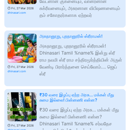
வேடனான குகனையும், வானரனான
சுக்ரீவனையும், அசுரனான விபீஷணனையும்
🕑
Fri, 27 Mar 2026
dhinasari.com
தம் சகோதரர்களாக ஏற்றவர்
அகநானூறு, புறநானூரில் ஸ்ரீராமன்!
அகநானூறு, புறநானூரில் ஸ்ரீராமன்!
Dhinasari Tamil %name% இன்று ஸ்ரீ
ராம நவமி ஸ்ரீ ராம சந்திரமூர்த்தியின் அருள்
வேண்டி பிரார்த்தனை செய்வோம்…. ஜெய்
🕑
Fri, 27 Mar 2026
dhinasari.com
ஸ்ரீ
₹30 வரை இழப்பு ஏற்ற அரசு… மக்கள் மீது
சுமை இல்லை! பின்னணி என்ன?
₹30 வரை இழப்பு ஏற்ற அரசு… மக்கள் மீது
சுமை இல்லை! பின்னணி என்ன?
Dhinasari Tamil %name% சர்வதேச
🕑
Fri, 27 Mar 2026
dhinasari.com