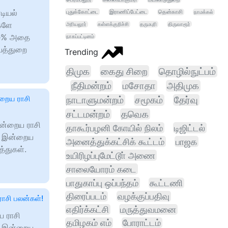
டியல்
புதுக்கோட்டை
இராணிப்பேட்டை
தென்காசி
நாமக்கல்
களே
அரியலூர்
கள்ளக்குறிச்சி
தருமபுரி
திருவாரூர்
me% அதை
நாகப்பட்டினம்
யத்துறை
Trending
திமுக
கைது சிறை
தொழில்நுட்பம்
நீதிமன்றம்
மசோதா
அதிமுக
்றைய ராசி
நாடாளுமன்றம்
சமூகம்
தேர்வு
சட்டமன்றம்
தவெக
இன்றைய ராசி
தாகூர்பழனி கோயில் நிலம்
டிஜிட்டல்
% இன்றைய
அனைத்துக்கட்சிக் கூட்டம்
பாஜக
்துகள்.
உயிரிழப்புமேட்டூா் அணை
சாலையோரம் கடை
பாதுகாப்பு ஒப்பந்தம்
கூட்டணி
திரைப்படம்
வழக்குப்பதிவு
ராசி பலன்கள்!
எதிர்க்கட்சி
மருத்துவமனை
ய ராசி
தமிழகம் எம்
போராட்டம்
% இன்றைய