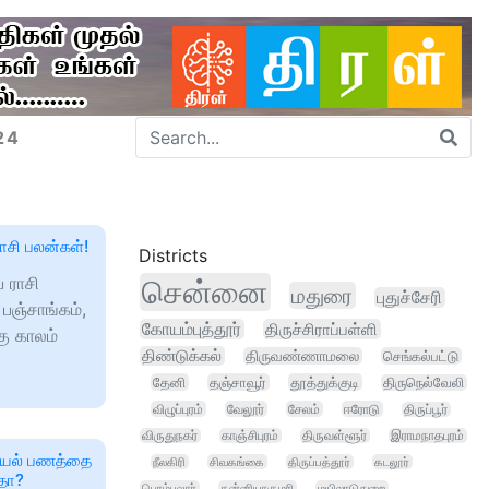
24
ராசி பலன்கள்!
Districts
ய ராசி
சென்னை
மதுரை
புதுச்சேரி
பஞ்சாங்கம்,
கோயம்புத்தூர்
திருச்சிராப்பள்ளி
கு காலம்
திண்டுக்கல்
திருவண்ணாமலை
செங்கல்பட்டு
தேனி
தஞ்சாவூர்
தூத்துக்குடி
திருநெல்வேலி
விழுப்புரம்
வேலூர்
சேலம்
ஈரோடு
திருப்பூர்
விருதுநகர்
காஞ்சிபுரம்
திருவள்ளூர்
இராமநாதபுரம்
ியல் பணத்தை
நீலகிரி
சிவகங்கை
திருப்பத்தூர்
கடலூர்
தா?
பெரம்பலூர்
கன்னியாகுமரி
மயிலாடுதுறை