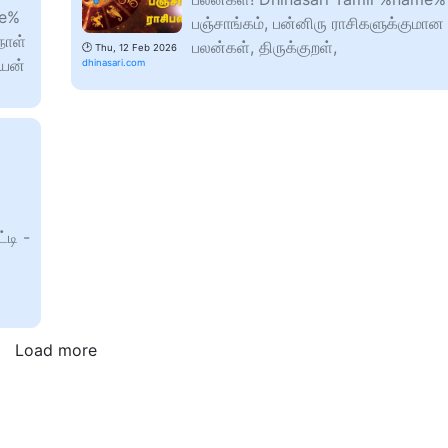
me%
பஞ்சாங்கம், பன்னிரு ராசிகளுக்கும
நாள்
பலன்கள், திருக்குறள்,
🕑
Thu, 12 Feb 2026
ியன்
dhinasari.com
டி -
Load more