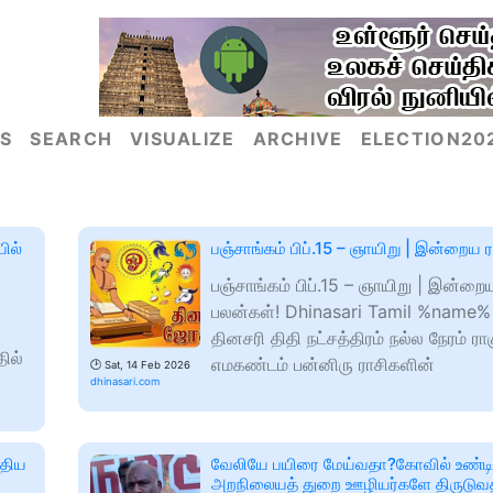
S
SEARCH
VISUALIZE
ARCHIVE
ELECTION20
ில்
பஞ்சாங்கம் பிப்.15 – ஞாயிறு | இன்றைய 
பஞ்சாங்கம் பிப்.15 – ஞாயிறு | இன்றை
பலன்கள்! Dhinasari Tamil %name% 
தினசரி திதி நட்சத்திரம் நல்ல நேரம் ரா
ில்
எமகண்டம் பன்னிரு ராசிகளின்
🕑
Sat, 14 Feb 2026
dhinasari.com
்திய
வேலியே பயிரை மேய்வதா?கோவில் உண்ட
அறநிலையத் துறை ஊழியர்களே திருடுவ