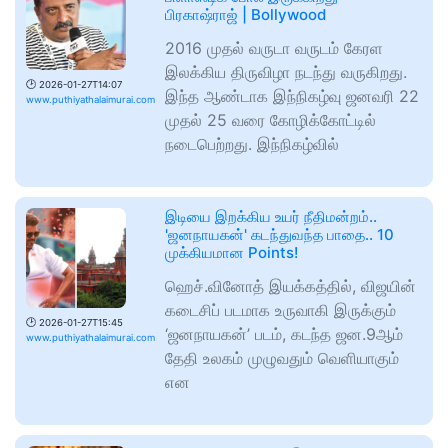
பிரகாஷ்ராஜ் | Bollywood
2016 முதல் வருடா வருடம் கேரள
இலக்கிய திருவிழா நடந்து வருகிறது.
🕑
2026-01-27T14:07
இந்த ஆண்டாக இந்நிகழ்வு ஜனவரி 22
www.puthiyathalaimurai.com
முதல் 25 வரை கோழிக்கோட்டில்
நடைபெற்றது. இந்நிகழ்வில்
இடியை இறக்கிய உயர் நீதிமன்றம்..
'ஜனநாயகன்' கடந்துவந்த பாதை.. 10
முக்கியமான Points!
ஹெச்.வினோத் இயக்கத்தில், விஜயின்
கடைசிப் படமாக உருவாகி இருக்கும்
🕑
2026-01-27T15:45
‘ஜனநாயகன்’ படம், கடந்த ஜன.9ஆம்
www.puthiyathalaimurai.com
தேதி உலகம் முழுவதும் வெளியாகும்
என