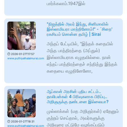
பார்க்கலாம்.1947இல்
"நிஜத்தில் அவர் இந்து, சினிமாவில்
இஸ்லாமியரா மாற்றினோம்!" - `சிறை'
ரகசியம் சொன்ன தமிழ் | Sirai
அந்தப் பேட்டியில், "இந்தக் கதையில்
அந்த பாத்திரத்தை (அப்துல்)
🕑
2026-01-27T17:57
இஸ்லாமியராக எழுதவில்லை. நான்
www.puthiyathalaimurai.com
எந்தப் பாத்திரத்தைச் சந்தித்து இந்தக்
கதையை எழுதினேனோ,
ஆப்கான் அரசின் புதிய சட்டம்..
தாலிபன்கள் 4 பிரிவுகளாக பிரிப்பு..
அறிஞருக்கு தண்டனை இல்லையா?
முல்லாக்கள் (மத அறிஞர்கள்) ஏதேனும்
குற்றம் செய்தால், அவர்களுக்கு
🕑
2026-01-27T18:31
அறிவுரை மட்டுமே வழங்கப்படும்
www.puthiyathalaimurai.com