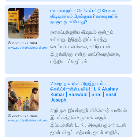
மாமல்லபுரம் - செங்கல்பட்டு சேவை..
விடிவுகாலம் பிறக்குமா? கனவு ரயில்
நகருவது எப்போது?
நகைப்புக்குரிய விஷயம் ஒன்றும்
உள்ளது. இந்தத் திட்டம் ரத்து
🕑
2026-01-27T16:14
செய்யப்படவில்லை, உயிர்ப்புடன்
www.puthiyathalaimurai.com
இருக்கிறது என்று காட்டுவதற்காக,
மத்திய பட்ஜெட்டில்
’சிறை’ நடிகரின் அடுத்தபடம்..
கெஸ்ட்ரோலில் பஸில்! | L K Akshay
Kumar | Raawadi | Sirai | Basil
Joseph
அறிமுக இயக்குநர் விக்னேஷ் வடிவேல்
🕑
2026-01-27T16:38
இயக்கத்தில் உருவாகி வரும்
www.puthiyathalaimurai.com
இப்படத்தில் L. K . அக்ஷய் குமார் உடன்
ஜான் விஜய், சத்யன், ஜாபர் சாதிக்,