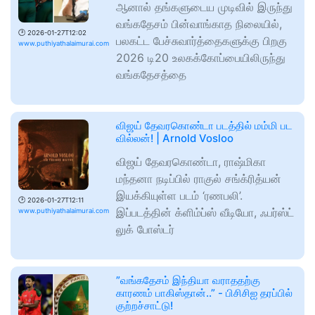
ஆனால் தங்களுடைய முடிவில் இருந்து
வங்கதேசம் பின்வாங்காத நிலையில்,
🕑
2026-01-27T12:02
பலகட்ட பேச்சுவார்த்தைகளுக்கு பிறகு
www.puthiyathalaimurai.com
2026 டி20 உலகக்கோப்பையிலிருந்து
வங்கதேசத்தை
விஜய் தேவரகொண்டா படத்தில் மம்மி பட
வில்லன்! | Arnold Vosloo
விஜய் தேவரகொண்டா, ராஷ்மிகா
மந்தனா நடிப்பில் ராகுல் சங்க்ரித்யன்
இயக்கியுள்ள படம் ‘ரணபலி’.
🕑
2026-01-27T12:11
இப்படத்தின் க்ளிம்ப்ஸ் வீடியோ, ஃபர்ஸ்ட்
www.puthiyathalaimurai.com
லுக் போஸ்டர்
”வங்கதேசம் இந்தியா வராததற்கு
காரணம் பாகிஸ்தான்..” - பிசிசிஐ தரப்பில்
குற்றச்சாட்டு!