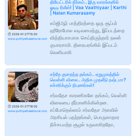
தியேட்டரில் நீக்கம்.. இரு வாரங்களில்
ஓடிடி ரிலீஸ்! | Vaa Vaathiyaar | Karthi
| Nalan Kumarasamy
எம்ஜிஆர் பாத்திரத்தை ஒரு சூப்பர்
ஹீரோபோல வடிவமைத்து, இப்படத்தை
🕑
2026-01-27T15:50
வித்தியாசமாக செய்திருந்தார் நலன்
www.puthiyathalaimurai.com
குமாரசாமி. திரையரங்கில் இப்படம்
வெளியாகி
சற்றே குறைந்த தங்கம்.. ஏறுமுகத்தில்
வெள்ளி விலை.. அதிக முதலீடு நஷ்டமா?
எச்சரிக்கும் நிபுணர்கள்!
சர்வதேச காரணிகளே தங்கம், வெள்ளி
விலையை தீர்மானிக்கின்றன.
🕑
2026-01-27T16:05
எப்போதெல்லாம் சர்வதேச அளவில்
www.puthiyathalaimurai.com
அரசியல் பதற்றங்கள், பொருளாதார
நிச்சயமற்ற சூழல் உருவாகிறதோ,