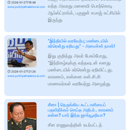
🕑
2026-01-27T19:48
வந்த அவரது மனைவி பொற்கொடி
www.puthiyathalaimurai.com
ஆம்ஸ்ட்ராங்க், பகுஜன் சமாஜ் கட்சியில்
இருந்து
”இந்தியில் வரவேற்பு; மண்டையில்
சுர்ரென்று ஏறியது” - அமைச்சர் நாசர்!
இது குறித்து அவர் பேசும்போது,
“இந்நிகழ்வுக்கு வந்தவுடன் எனது
மண்டையில் சுர்ரென்று ஏறிவிட்டது.
🕑
2026-01-27T21:26
காரணம், என்னை என்.சி.சி
www.puthiyathalaimurai.com
மாணவர்கள் வரவேற்று அழைத்து
சீனா | நெருங்கிய கூட்டாளியைப்
பதவிநீக்கம் செய்த அதிபர்.. காரணம்
என்ன? யார் இந்த ஜாங்யூஷியா?
சீன ராணுவத்தின் உயர்மட்டத்