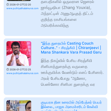
தளபதிகளில் ஒருவரான ஜெனரல்
🕑
2026-01-27T22:20
ஜாங்யூஷியா (Zhang Youxia),
www.puthiyathalaimurai.com
அந்நாட்டின் அணுஆயுதத் திட்டம்
குறித்த ரகசியங்களை
அமெரிக்காவிற்கு
"இந்த துறையில் Casting Couch
Culture.." - சிரஞ்சீவி | Chiranjeevi |
Mana Shankara Vara Prasad Garu
இந்த நிகழ்வில் பேசிய சிரஞ்சீவி
சினிமாத்துறைக்கு வருவதை
🕑
2026-01-27T22:25
ஊக்குவிக்க வேண்டும் எனப் பேசினார்.
www.puthiyathalaimurai.com
அவர் பேசியபோது "ஆணோ,
பெண்ணோ சினிமா துறைக்கு வர
குடியரசு தின உரையில் அம்பேத்கர் பெயர்
இல்லை., பாஜக அமைச்சரிடம் கேள்வி