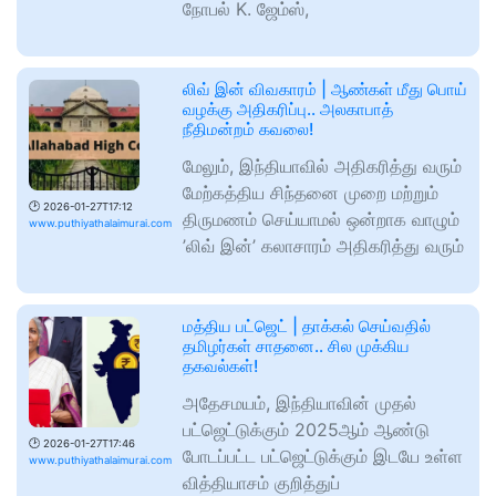
நோபல் K. ஜேம்ஸ்,
லிவ் இன் விவகாரம் | ஆண்கள் மீது பொய்
வழக்கு அதிகரிப்பு.. அலகாபாத்
நீதிமன்றம் கவலை!
மேலும், இந்தியாவில் அதிகரித்து வரும்
மேற்கத்திய சிந்தனை முறை மற்றும்
🕑
2026-01-27T17:12
திருமணம் செய்யாமல் ஒன்றாக வாழும்
www.puthiyathalaimurai.com
’லிவ் இன்’ கலாசாரம் அதிகரித்து வரும்
மத்திய பட்ஜெட் | தாக்கல் செய்வதில்
தமிழர்கள் சாதனை.. சில முக்கிய
தகவல்கள்!
அதேசமயம், இந்தியாவின் முதல்
பட்ஜெட்டுக்கும் 2025ஆம் ஆண்டு
🕑
2026-01-27T17:46
போடப்பட்ட பட்ஜெட்டுக்கும் இடயே உள்ள
www.puthiyathalaimurai.com
வித்தியாசம் குறித்துப்