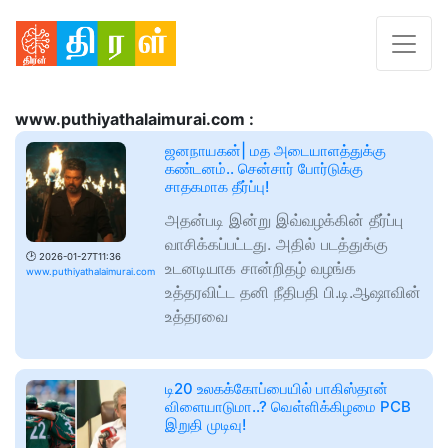
www.puthiyathalaimurai.com :
ஜனநாயகன்| மத அடையாளத்துக்கு
கண்டனம்.. சென்சார் போர்டுக்கு
சாதகமாக தீர்ப்பு!
அதன்படி இன்று இவ்வழக்கின் தீர்ப்பு
வாசிக்கப்பட்டது. அதில் படத்துக்கு
🕑
2026-01-27T11:36
உடனடியாக சான்றிதழ் வழங்க
www.puthiyathalaimurai.com
உத்தரவிட்ட தனி நீதிபதி பி.டி.ஆஷாவின்
உத்தரவை
டி20 உலகக்கோப்பையில் பாகிஸ்தான்
விளையாடுமா..? வெள்ளிக்கிழமை PCB
இறுதி முடிவு!