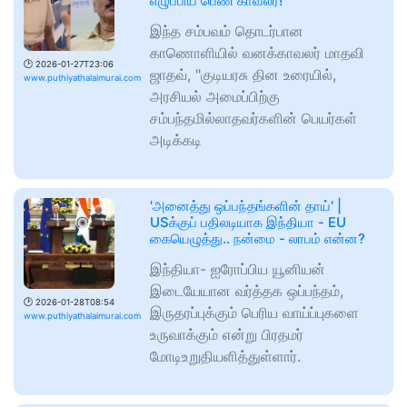
எழுப்பிய பெண் காவலர்!
இந்த சம்பவம் தொடர்பான
காணொளியில் வனக்காவலர் மாதவி
🕑
2026-01-27T23:06
ஜாதவ், "குடியரசு தின உரையில்,
www.puthiyathalaimurai.com
அரசியல் அமைப்பிற்கு
சம்பந்தமில்லாதவர்களின் பெயர்கள்
அடிக்கடி
'அனைத்து ஒப்பந்தங்களின் தாய்' |
USக்குப் பதிலடியாக இந்தியா - EU
கையெழுத்து.. நன்மை - லாபம் என்ன?
இந்தியா- ஐரோப்பிய யூனியன்
இடையேயான வர்த்தக ஒப்பந்தம்,
🕑
2026-01-28T08:54
இருதரப்புக்கும் பெரிய வாய்ப்புகளை
www.puthiyathalaimurai.com
உருவாக்கும் என்று பிரதமர்
மோடிஉறுதியளித்துள்ளார்.