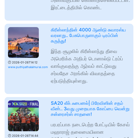
அணிவகுப்பில் கொண்டுசெல்லப்பட்டன.
இரட்டைத்திமில் கொண்ட
கிரீன்லாந்தின் 4000 ஆண்டு சுவாரஸ்ய
வரலாறு.. பேசுபொருளாகும் டிரம்பின்
கருத்து!
இந்த சூழலில் கிரீன்லாந்து தீவை
அமெரிக்க அதிபர் டொனால்டு ட்ரம்ப்
🕑
2026-01-26T14:12
வாங்குவதற்கு ஆர்வம் காட்டுவது
www.puthiyathalaimurai.com
சர்வதேச அரங்கில் விவாதத்தை
ஏற்படுத்தியுள்ளது.
SA20 லீக் ஃபைனல்| பிரேவிஸின் சதம்
வீண்.. 3வது முறையாக கோப்பை வென்று
சன்ரைசர்ஸ் சாதனை!
பரபரப்பாக நடைபெற்ற போட்டியில் கேசவ்
மஹாராஜ் தலைமையிலான
🕑
2026-01-26T14:44