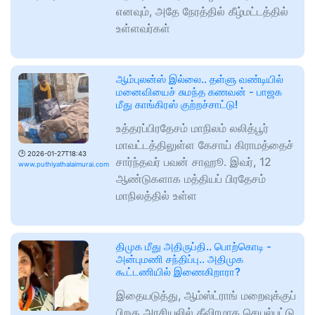
எனவும், அதே நேரத்தில் கீழ்மட்டத்தில்
உள்ளவர்கள்
ஆம்புலன்ஸ் இல்லை.. தள்ளு வண்டியில்
மனைவியைச் சுமந்த கணவன் - பாஜக
மீது காங்கிரஸ் குற்றச்சாட்டு!
உத்தரப்பிரதேசம் மாநிலம் லலித்பூர்
மாவட்டத்திலுள்ள கேசாய் கிராமத்தைச்
🕑
2026-01-27T18:43
சார்ந்தவர் பவன் சாஹூ. இவர், 12
www.puthiyathalaimurai.com
ஆண்டுகளாக மத்தியப் பிரதேசம்
மாநிலத்தில் உள்ள
திமுக மீது அதிருப்தி.. பொற்கொடி -
அன்புமணி சந்திப்பு.. அதிமுக
கூட்டணியில் இணைகிறாரா?
இதையடுத்து, ஆம்ஸ்ட்ராங் மறைவுக்குப்
பிறகு அரசியலில் தீவிரமாக செயல்பட்டு