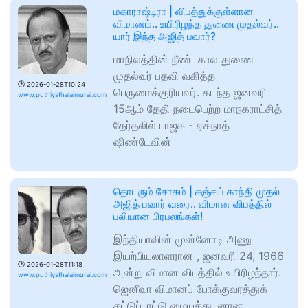
மகாராஷ்டிரா | விபத்துக்குள்ளான
விமானம்.. உயிரிழந்த துணை முதல்வர்..
யார் இந்த அஜித் பவார்?
மாநிலத்தின் நீண்டகால துணை
முதல்வர் பதவி வகித்த
🕑
2026-01-28T10:24
பெருமைக்குரியவர். கடந்த ஜனவரி
www.puthiyathalaimurai.com
15ஆம் தேதி நடைபெற்ற மாநகராட்சித்
தேர்தலில் பாஜக - ஏக்நாத்
ஷிண்டேவின்
தொடரும் சோகம் | சஞ்சய் காந்தி முதல்
அஜித் பவார் வரை.. விமான விபத்தில்
பலியான பிரபலங்கள்!
இந்தியாவின் முன்னோடி அணு
இயற்பியலாளரான , ஜனவரி 24, 1966
🕑
2026-01-28T11:18
அன்று விமான விபத்தில் உயிரிழந்தார்.
www.puthiyathalaimurai.com
ஜெனீவா விமானப் போக்குவரத்துக்
கட்டுப்பாட்டு மையத்துடனான