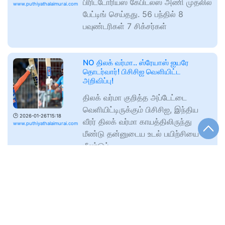
பிரிட்டோரியஸ் கேபிடல்ஸ் அணி முதலில்
www.puthiyathalaimurai.com
பேட்டிங் செய்தது. 56 பந்தில் 8
பவுண்டரிகள் 7 சிக்சர்கள்
NO திலக் வர்மா.. ஸ்ரேயாஸ் ஐயரே
தொடர்வார்! பிசிசிஐ வெளியிட்ட
அறிவிப்பு!
திலக் வர்மா குறித்த அப்டேட்டை
வெளியிட்டிருக்கும் பிசிசிஐ, இந்திய
🕑
2026-01-26T15:18
வீரர் திலக் வர்மா காயத்திலிருந்து
www.puthiyathalaimurai.com
மீண்டு தன்னுடைய உடல் பயிற்சியை
மீண்டும்
கேதார்நாத் - பத்ரிநாத் கோவில்களில்
மாற்று மதத்தினர் நுழையத் தடை..
கோவில் நிர்வாகம் அறிவிப்பு.!
உத்ரகண்ட் மாநிலத்தின் இமயமலைப்