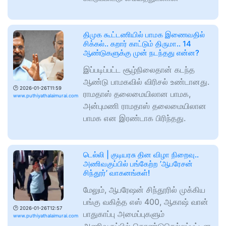
திமுக கூட்டணியில் பாமக இணைவதில்
சிக்கல்.. கறார் காட்டும் திருமா.. 14
ஆண்டுகளுக்கு முன் நடந்தது என்ன?
இப்படிப்பட்ட சூழ்நிலைதான் கடந்த
ஆண்டு பாமகவில் விரிசல் உண்டானது.
🕑
2026-01-26T11:59
ராமதாஸ் தலைமையிலான பாமக,
www.puthiyathalaimurai.com
அன்புமணி ராமதாஸ் தலைமையிலான
பாமக என இரண்டாக பிரிந்தது.
டெல்லி | குடியரசு தின விழா நிறைவு..
அணிவகுப்பில் பங்கேற்ற ’ஆபரேசன்
சிந்தூர்’ வாகனங்கள்!
மேலும், ஆபரேஷன் சிந்தூரில் முக்கிய
பங்கு வகித்த எஸ் 400, ஆகாஷ் வான்
🕑
2026-01-26T12:57
பாதுகாப்பு அமைப்புகளும்
www.puthiyathalaimurai.com