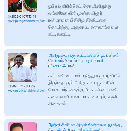
ஐபிஎல் கிரிக்கெட் தொடரிலிருந்து
வங்கதேச வீரர் முஸ்தஃபிசூர்
🕑
2026-01-27T12:44
ரஹ்மானை பிசிசிஐ நீக்கியதை
www.puthiyathalaimurai.com
தொடர்ந்து, பாதுகாப்பு காரணங்களை
சுட்டிக்காட்டி
அதிமுக-பாஜக கூட்டணியில் ஓ. பன்னீர்
செல்வம்..? எடப்பாடி பழனிசாமி
பச்சைக்கொடி!
கூட்டணியை பலப்படுத்தும் முயற்சியில்
இருந்துவரும் அதிமுக-பாஜக, நீண்ட
🕑
2026-01-27T13:12
பேச்சுவார்த்தைக்கு பிறகு அன்புமணி
www.puthiyathalaimurai.com
தலைமையிலான பாமகவையும், டிடிவி
தினகரன்
"இந்தி சினிமா அதன் வேர்களை இழந்து,
பிளாஸ்டிக் போல இருக்கிறது" -