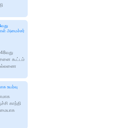
தி
8வது
ாள் அமைச்சர்
் 48வது
சனை கூட்டம்
 கல்லணை
யாக உயர்வு
ணமாக
ச்சி காந்தி
டுமையாக