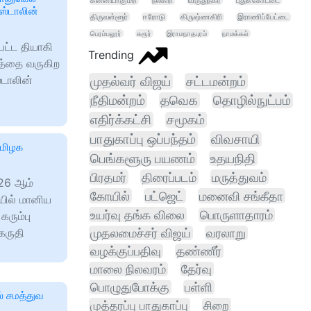
கன்னியாகுமரி
நீலகிரி
விருதுநகர்
புதுக்கோட்டை
ஸ்டாலின்
திருவள்ளூர்
ஈரோடு
கிருஷ்ணகிரி
இராணிப்பேட்டை
பெரம்பலூர்
கரூர்
இராமநாதபுரம்
நாமக்கல்
்பட்ட தியாகி
Trending
த்தை வருகிற
்டாலின்
முதல்வர் விஜய்
சட்டமன்றம்
நீதிமன்றம்
தவெக
தொழில்நுட்பம்
எதிர்க்கட்சி
சமூகம்
பாதுகாப்பு ஒப்பந்தம்
விவசாயி
தமிழக
பெங்களூரு பயணம்
உதயநிதி
பிரதமர்
திரைப்படம்
மருத்துவம்
 26 ஆம்
கோயில்
பட்ஜெட்
மனைவி சங்கீதா
ில் மானிய
உயர்வு தங்க விலை
பொருளாதாரம்
ரும்பு
கருதி
முதலமைச்சர் விஜய்
வரலாறு
வழக்குப்பதிவு
தண்ணீர்
மாலை நிலவரம்
தேர்வு
பொழுதுபோக்கு
பள்ளி
ல் சமத்துவ
முத்தரப்பு பாதுகாப்பு
சிறை