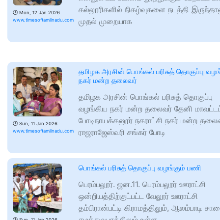
கல்லூரிகளில் நிகழ்வுகளை நடத்தி இருந்தால
🕑
Mon, 12 Jan 2026
முதல் முறையாக
www.timesoftamilnadu.com
தமிழக அரசின் பொங்கல் பரிசுத் தொகுப்பு வழங
நகர் மன்ற தலைவர்
தமிழக அரசின் பொங்கல் பரிசுத் தொகுப்பு
வழங்கிய நகர் மன்ற தலைவர் தேனி மாவட்டம
போடிநாயக்கனூர் நகராட்சி நகர் மன்ற தலைவ
🕑
Sun, 11 Jan 2026
ராஜராஜேஸ்வரி சங்கர் போடி
www.timesoftamilnadu.com
பொங்கல் பரிசுத் தொகுப்பு வழங்கும் பணி
பெரம்பலூர். ஜன.11. பெரம்பலூர் ஊராட்சி
ஒன்றியத்திற்குட்பட்ட வேலூர் ஊராட்சி
தம்பிரான்பட்டி கிராமத்திலும், ஆலம்பாடி சா
சமத்துவபுரத்திலும் உள்ள
🕑
Sun, 11 Jan 2026