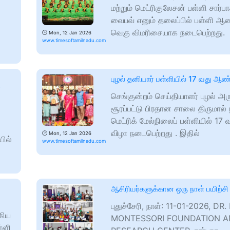
மற்றும் மெட்ரிகுலேசன் பள்ளி சார்
வைபவ் எனும் தலைப்பில் பள்ளி ஆண
வெகு விமரிசையாக நடைபெற்றது.
🕑
Mon, 12 Jan 2026
www.timesoftamilnadu.com
புழல் தனியார் பள்ளியில் 17 வது ஆண
்
செங்குன்றம் செய்தியாளர் புழல் அ
சூரப்பட்டு பிரதான சாலை திருமால் 
மெட்ரிக் மேல்நிலைப் பள்ளியில் 17
விழா நடைபெற்றது . இதில்
🕑
Mon, 12 Jan 2026
யில்
www.timesoftamilnadu.com
ஆசிரியர்களுக்கான ஒரு நாள் பயிற்சி
புதுச்சேரி, நாள்: 11-01-2026, DR
கிய
MONTESSORI FOUNDATION 
்ளி