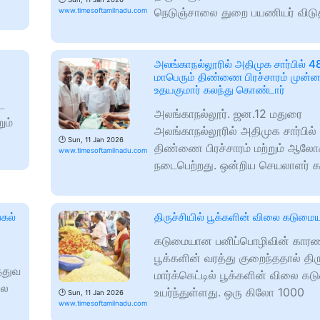
நெடுஞ்சாலை துறை பயணியர் விடு
www.timesoftamilnadu.com
அலங்காநல்லூரில் அதிமுக சார்பில் 4
மாபெரும் திண்ணை பிரச்சாரம் முன்ன
உதயகுமார் கலந்து கொண்டார்
ட
அலங்காநல்லூர். ஜன.12 மதுரை
ும்
அலங்காநல்லூரில் அதிமுக சார்பில
🕑
Sun, 11 Jan 2026
திண்ணை பிரச்சாரம் மற்றும் ஆலோ
www.timesoftamilnadu.com
நடைபெற்றது. ஒன்றிய செயலாளர்
்கல்
திருச்சியில் பூக்களின் விலை கடுமை
கடுமையான பனிப்பொழிவின் கார
பூக்களின் வரத்து குறைந்ததால் திரு
்துவ
மார்க்கெட்டில் பூக்களின் விலை க
லை
உயர்ந்துள்ளது. ஒரு கிலோ 1000
🕑
Sun, 11 Jan 2026
www.timesoftamilnadu.com