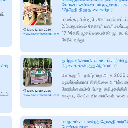
சேகரன் மணிமண்டபம் முதல்வர் மு.க.
17ந்தேதி திறந்து வைக்கிறார்
ரப்
பரமக்குடியில் ரூ3 . கோடியில் கட்டப
இம்மானுவேல் சேகரன் மணிமண்டப
🕑
Mon, 12 Jan 2026
17 ந்தேதி முதல்அமைச்சர் மு. க. ஸ
www.timesoftamilnadu.com
நேரில் வந்து
தமிழக விவசாயிகள் சங்கம் சார்பில் 
ச்சர்
அரசைக் கண்டித்து ஆர்ப்பாட்டம்
மோகனூர் , தமிழ்நாடு அரசு 2025
ஆண்டுக்கான நிதிநிலை அறிக்கைய
கோரிக்கையின் போது தமிழகத்தில் க
🕑
Mon, 12 Jan 2026
்டம்
சாகுபடி செய்த விவசாயிகள் நலன் 
www.timesoftamilnadu.com
ை
பாபநாசம் சட்டமன்றத் தொகுதி சார்பி
பொங்கல் விழா