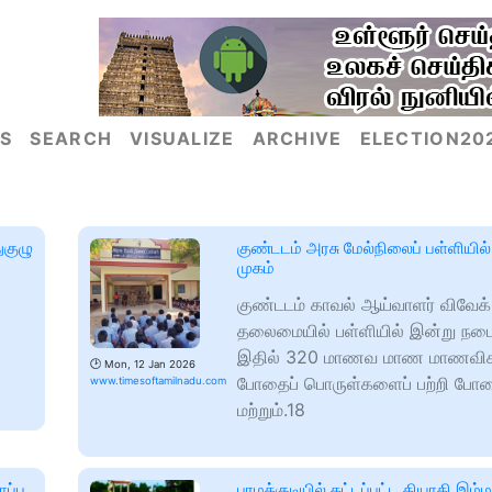
S
SEARCH
VISUALIZE
ARCHIVE
ELECTION20
ுகுழு
குண்டடம் அரசு மேல்நிலைப் பள்ளியில் 
முகம்
குண்டடம் காவல் ஆய்வாளர் விவேக்
தலைமையில் பள்ளியில் இன்று நடை
இதில் 320 மாணவ மாண மாணவிக
🕑
Mon, 12 Jan 2026
போதைப் பொருள்களைப் பற்றி போத
www.timesoftamilnadu.com
மற்றும்.18
ப்பு
பரமக்குடியில் கட்டப்பட்ட தியாகி இம்