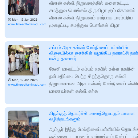
வீனஸ் கல்வி நிறுவனத்தில் களைகட்டிய
சமத்துவ பொங்கல் திருவிழா கும்பகோணம்
வீனஸ் கல்வி நிறுவனம் சார்பாக பாரம்பரிய
🕑
Mon, 12 Jan 2026
முறைப்படி சமத்துவ பொங்கல் விழா
www.timesoftamilnadu.com
கம்பம் அரசு கள்ளர் மேல்நிலைப் பள்ளியில்
விலையில்லா சைக்கிள் வழங்கிய நகராட்சி நகர
மன்ற தலைவர்
தேனி மாவட்டம் கம்பம் நகரில் உள்ள நகரின்
நன்மதிப்பை பெற்ற சிறந்ததொரு கல்வி
🕑
Mon, 12 Jan 2026
நிறுவனமான அரசு கள்ளர் மேல்நிலைப்பள்ளி
www.timesoftamilnadu.com
மாணவர்கள் கல்வி கற்க
கிழக்குத் தொடர்ச்சி மலைத்தொடரும் யானை
வழித்தடங்களும்
ஆம்பூர் இந்து மேல்நிலைப்பள்ளியில் தொடங்
என்னுடைய பயணம் நூற்றுக்கும் மேற்பட்ட பள