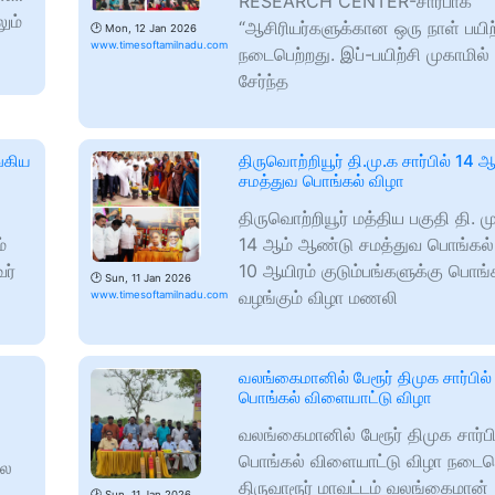
RESEARCH CENTER-சார்பாக
ும்
“ஆசிரியர்களுக்கான ஒரு நாள் பயிற்
🕑
Mon, 12 Jan 2026
www.timesoftamilnadu.com
நடைபெற்றது. இப்-பயிற்சி முகாமில்
சேர்ந்த
்கிய
திருவொற்றியூர் தி.மு.க சார்பில் 14
சமத்துவ பொங்கல் விழா
திருவொற்றியூர் மத்திய பகுதி தி. மு
்
14 ஆம் ஆண்டு சமத்துவ பொங்கல் வ
ர்
10 ஆயிரம் குடும்பங்களுக்கு பொங்
🕑
Sun, 11 Jan 2026
வழங்கும் விழா மணலி
www.timesoftamilnadu.com
வலங்கைமானில் பேரூர் திமுக சார்பில்
பொங்கல் விளையாட்டு விழா
வலங்கைமானில் பேரூர் திமுக சார்பி
பொங்கல் விளையாட்டு விழா நடைபெ
லை
திருவாரூர் மாவட்டம் வலங்கைமான்
🕑
Sun, 11 Jan 2026