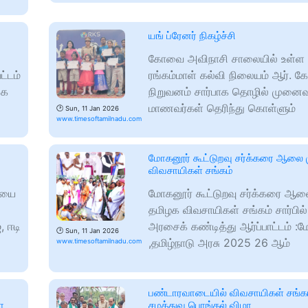
யங் ப்ரேனர் நிகழ்ச்சி
கோவை அவிநாசி சாலையில் உள்ள ஸ
்டம்
ரங்கம்மாள் கல்வி நிலையம் ஆர். கே
ுக
நிறுவனம் சார்பாக தொழில் முனைவு
மாணவர்கள் தெரிந்து கொள்ளும்
🕑
Sun, 11 Jan 2026
www.timesoftamilnadu.com
மோகனூர் கூட்டுறவு சர்க்கரை ஆலை 
விவசாயிகள் சங்கம்
ையை
மோகனூர் கூட்டுறவு சர்க்கரை ஆலை
தமிழக விவசாயிகள் சங்கம் சார்பில
, ஈடி
அரசைக் கண்டித்து ஆர்ப்பாட்டம் :
🕑
Sun, 11 Jan 2026
,தமிழ்நாடு அரசு 2025 26 ஆம்
www.timesoftamilnadu.com
பண்டாரவாடையில் விவசாயிகள் சங்கம்
ா
சமத்துவ பொங்கல் விழா