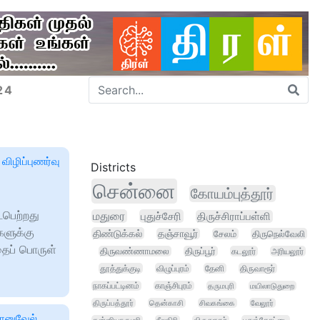
24
விழிப்புணர்வு
Districts
சென்னை
கோயம்புத்தூர்
பெற்றது
மதுரை
புதுச்சேரி
திருச்சிராப்பள்ளி
ளுக்கு
திண்டுக்கல்
தஞ்சாவூர்
சேலம்
திருநெல்வேலி
ைப் பொருள்
திருவண்ணாமலை
திருப்பூர்
கடலூர்
அரியலூர்
தூத்துக்குடி
விழுப்புரம்
தேனி
திருவாரூர்
நாகப்பட்டினம்
காஞ்சிபுரம்
தருமபுரி
மயிலாடுதுறை
திருப்பத்தூர்
தென்காசி
சிவகங்கை
வேலூர்
மானுவேல்