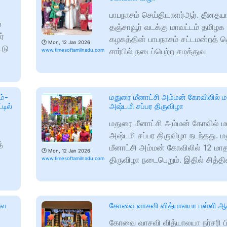
பாபநாசம் செய்தியாளர்ஆர். தீனத
்
தஞ்சாவூர் வடக்கு மாவட்டம் தமிழக 
ர்
கழகத்தின் பாபநாசம் சட்டமன்றத் 
🕑
Mon, 12 Jan 2026
்டு
சார்பில் நடைப்பெற்ற சமத்துவ
www.timesoftamilnadu.com
ம்-
மதுரை மீனாட்சி அம்மன் கோவிலில் ம
டில்
அஷ்டமி சப்பர திருவிழா
மதுரை மீனாட்சி அம்மன் கோவில் மா
அஷ்டமி சப்பர திருவிழா நடந்தது. 
்
மீனாட்சி அம்மன் கோவிலில் 12 மா
🕑
Mon, 12 Jan 2026
திருவிழா நடைபெறும். இதில் சித்த
www.timesoftamilnadu.com
ுவ
கோவை வாசவி வித்யாலயா பள்ளி ஆ
கோவை வாசவி வித்யாலயா நர்சரி ப