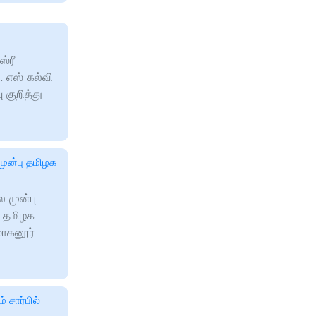
்ரீ
. எஸ் கல்வி
 குறித்து
முன்பு தமிழக
 முன்பு
் தமிழக
மோகனூர்
 சார்பில்