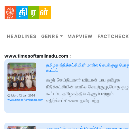
HEADLINES
GENRE
MAPVIEW
FACTCHECK
www.timesoftamilnadu.com :
தமிழக நீதிக்கட்சியின் மாநில செயற்குழு பொத
கூட்டம்
கரூர் செய்தியாளர் மரியான் பாபு தமிழக
நீதிக்கட்சியின் மாநில செயற்குழு,பொதுகுழு
கூட்டம்.. தமிழகத்தில் ஆளும் மற்றும்
🕑
Mon, 12 Jan 2026
எதிர்க்கட்சிகளை தவிர மற்ற
www.timesoftamilnadu.com
துறையூரில் மாபெரும் ஹெல்மெட், சாலை பாதுகா