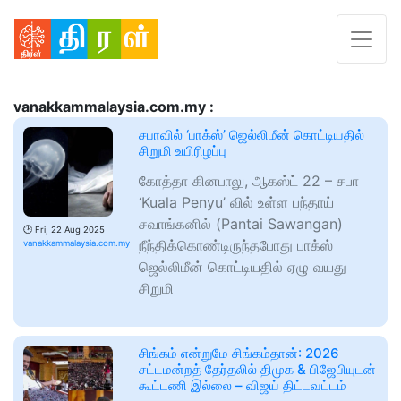
vanakkammalaysia.com.my :
சபாவில் ‘பாக்ஸ்’ ஜெல்லிமீன் கொட்டியதில்
சிறுமி உயிரிழப்பு
கோத்தா கினபாலு, ஆகஸ்ட் 22 – சபா
‘Kuala Penyu’ வில் உள்ள பந்தாய்
சவாங்கனில் (Pantai Sawangan)
🕑
Fri, 22 Aug 2025
நீந்திக்கொண்டிருந்தபோது பாக்ஸ்
vanakkammalaysia.com.my
ஜெல்லிமீன் கொட்டியதில் ஏழு வயது
சிறுமி
சிங்கம் என்றுமே சிங்கம்தான்: 2026
சட்டமன்றத் தேர்தலில் திமுக & பிஜேபியுடன்
கூட்டணி இல்லை – விஜய் திட்டவட்டம்