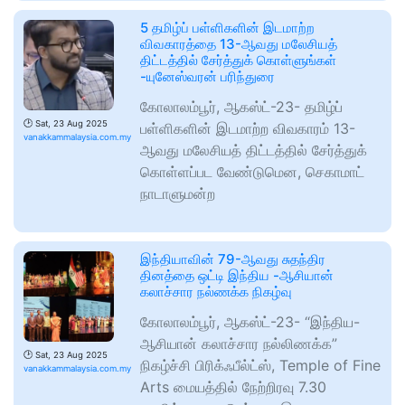
5 தமிழ்ப் பள்ளிகளின் இடமாற்ற
விவகாரத்தை 13-ஆவது மலேசியத்
திட்டத்தில் சேர்த்துக் கொள்ளுங்கள்
-யுனேஸ்வரன் பரிந்துரை
கோலாலம்பூர், ஆகஸ்ட்-23- தமிழ்ப்
🕑
Sat, 23 Aug 2025
பள்ளிகளின் இடமாற்ற விவகாரம் 13-
vanakkammalaysia.com.my
ஆவது மலேசியத் திட்டத்தில் சேர்த்துக்
கொள்ளப்பட வேண்டுமென, செகாமாட்
நாடாளுமன்ற
இந்தியாவின் 79-ஆவது சுதந்திர
தினத்தை ஒட்டி இந்திய -ஆசியான்
கலாச்சார நல்ணக்க நிகழ்வு
கோலாலம்பூர், ஆகஸ்ட்-23- “இந்திய-
ஆசியான் கலாச்சார நல்லிணக்க”
🕑
Sat, 23 Aug 2025
நிகழ்ச்சி பிரிக்ஃபீல்ட்ஸ், Temple of Fine
vanakkammalaysia.com.my
Arts மையத்தில் நேற்றிரவு 7.30