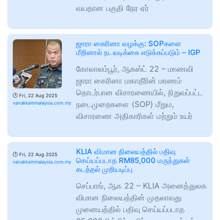
வயதான பகுதி நேர ஏர்
ஜாரா கைரினா வழக்கு: SOPகளை
மீறினால் நடவடிக்கை எடுக்கப்படும் – IGP
கோலாலம்பூர், ஆகஸ்ட் 22 – மாணவி
ஜாரா கைரினா மகாதீரின் மரணம்
தொடர்பான விசாரணையில், நிறுவப்பட்ட
🕑
Fri, 22 Aug 2025
நடைமுறைகளை (SOP) மீறும,
vanakkammalaysia.com.my
விசாரணை அதிகாரிகள் மற்றும் உயர்
KLIA விமான நிலையத்தில் பதிவு
🕑
Fri, 22 Aug 2025
செய்யப்படாத RM85,000 மருந்துகள்
vanakkammalaysia.com.my
கடத்தல் முறியடிப்பு
செப்பாங், ஆக 22 – KLIA அனைத்துலக
விமான நிலையத்தின் முதலாவது
முனையத்தில் பதிவு செய்யப்படாத