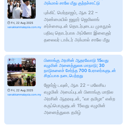
அக்மால் சாலே மீது குற்றச்சாட்டு
புக்கிட் மெர்தாஜம், ஆக 22 –
அண்மையில் ஜலூர் ஜெமிலாங்
🕑
Fri, 22 Aug 2025
சர்ச்சையுடன் தொடர்புடைய முகநூல்
vanakkammalaysia.com.my
பதிவு தொடர்பாக அம்னோ இளைஞர்
தலைவர் டாக்டர் அக்மால் சாலே மீது
பினாங்கு அரசின் ஆதரவோடு 15வது
எழுமின் அனைத்துலக மாநாடு; 30
நாடுகளைச் சேர்ந்த 700 பேராளர்களுடன்
சிறப்பாக நடைபெற்றது
ஜோர்ஜ் டவுன், ஆக 22 – மலேசிய
🕑
Fri, 22 Aug 2025
எழுமின் அமைப்புடன் பினாங்கு மாநில
vanakkammalaysia.com.my
அரசின் ஆதரவுடன், “வா தமிழா” என்ற
கருப்பொருளுடன் 15வது எழுமின்
அனைத்துலக தமிழ்