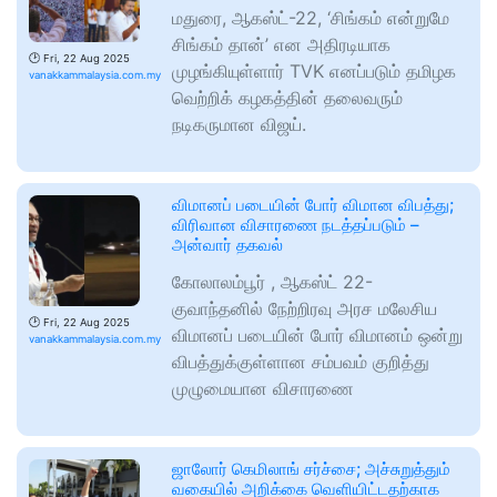
மதுரை, ஆகஸ்ட்-22, ‘சிங்கம் என்றுமே
சிங்கம் தான்’ என அதிரடியாக
🕑
Fri, 22 Aug 2025
முழங்கியுள்ளார் TVK எனப்படும் தமிழக
vanakkammalaysia.com.my
வெற்றிக் கழகத்தின் தலைவரும்
நடிகருமான விஜய்.
விமானப் படையின் போர் விமான விபத்து;
விரிவான விசாரணை நடத்தப்படும் –
அன்வார் தகவல்
கோலாலம்பூர் , ஆகஸ்ட் 22-
குவாந்தனில் நேற்றிரவு அரச மலேசிய
🕑
Fri, 22 Aug 2025
விமானப் படையின் போர் விமானம் ஒன்று
vanakkammalaysia.com.my
விபத்துக்குள்ளான சம்பவம் குறித்து
முழுமையான விசாரணை
ஜாலோர் கெமிலாங் சர்ச்சை; அச்சுறுத்தும்
வகையில் அறிக்கை வெளியிட்டதற்காக