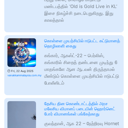
மண்டபத்தில் ‘Old is Gold Live in KL’
இசை நிகழ்ச்சி நடைபெறுகிறது. இது
காலத்தால்
கொள்ளை முயற்சியில் ஈடுபட்ட கட்டுமானத்
தொழிலாளி கைது
கங்கார், ஆகஸ்ட்-22 – பெர்லிஸ்,
கங்காரில் சிறைத் தண்டனை முடிந்து 6
மாதங்களே ஆன ஆடவன் திருந்தாமல்
🕑
Fri, 22 Aug 2025
மீண்டும் கொள்ளை முயற்சியில் ஈடுபட்டு
vanakkammalaysia.com.my
போலீஸிடம்
தேசிய தின கொண்டாட்டத்தில் அரச
மலேசிய விமானப் படையின் ஹொர்னெட்
போர் விமானங்கள் பங்கேற்காது
குவந்தான், ஆக 22 – நேற்றிரவு Hornet