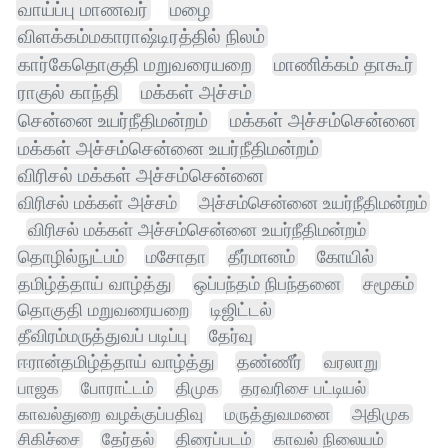
வாய்ப்பு மாணவர்
மழை
விளக்கம்மகாராஷ்டிரத்தில் நிலம்
கார்கேதொகுதி மறுவரையறை
மாணிக்கம் தாகூர்
ராகுல் காந்தி
மக்கள் அச்சம்
சென்னை உயர்நீதிமன்றம்
மக்கள் அச்சம்சென்னை
மக்கள் அச்சம்சென்னை உயர்நீதிமன்றம்
விரிசல் மக்கள் அச்சம்சென்னை
விரிசல் மக்கள் அச்சம்
அச்சம்சென்னை உயர்நீதிமன்றம்
விரிசல் மக்கள் அச்சம்சென்னை உயர்நீதிமன்றம்
தொழில்நுட்பம்
மசோதா
தீர்மானம்
கோயில்
தமிழ்த்தாய் வாழ்த்து
ஒப்பந்தம் நிபந்தனை
சமூகம்
தொகுதி மறுவரையறை
டிஜிட்டல்
தீவிரம்மருத்துவப் படிப்பு
தேர்வு
ஈரான்தமிழ்த்தாய் வாழ்த்து
தண்ணீர்
வரலாறு
பாஜக
போராட்டம்
திமுக
தரவரிசை பட்டியல்
காவல்துறை வழக்குப்பதிவு
மருத்துவமனை
அதிமுக
சிகிச்சை
தேர்தல்
திரைப்படம்
காவல் நிலையம்