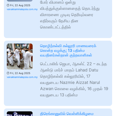
போர் விமானம் ஒன்று
🕑
Fri, 22 Aug 2025
விபத்துக்குள்ளானதைத் தொடர்ந்து
vanakkammalaysia.com.my
விசாரணை முடிவு தெரியும்வரை
எதிர்வரும் தேசிய தின
கொண்டாட்டத்தில்
தொழிற்கல்வி கல்லூரி மாணவரைக்
கொன்ற வழக்கு; 13 பதின்ம
வயதினர்கள்தான் குற்றவாளிகள்
பெட்டாலிங் ஜெயா, ஆகஸ்ட் 22 – கடந்த
ஆண்டு மார்ச் மாதம் Lahad Datu
🕑
Fri, 22 Aug 2025
தொழிற்கல்வி கல்லூரியில், 17
vanakkammalaysia.com.my
வயதுடைய Nazmie Aizzat Narul
Azwan கொலை வழக்கில், 16 முதல் 19
வயதுடைய 13 பதின்ம
திரெங்கானுவில் வெள்ளிக்கிழமை