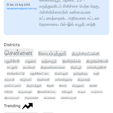
கோலாலம்பூர், ஆகஸ்ட் 23 –
🕑
Sat, 23 Aug 2025
மருத்துவரிடம் சிகிச்சை பெற்ற பிறகு,
vanakkammalaysia.com.my
அச்சிகிச்சையின் உண்மையான
கட்டணத்தைவிட அதிகமான கட்டண
தொகையை பில்-இல் எழுதி மாற்றி
Districts
சென்னை
கோயம்புத்தூர்
திருச்சிராப்பள்ளி
புதுச்சேரி
மதுரை
தஞ்சாவூர்
திண்டுக்கல்
திருநெல்வேலி
கடலூர்
நாமக்கல்
திருவண்ணாமலை
திருப்பூர்
கள்ளக்குறிச்சி
செங்கல்பட்டு
புதுக்கோட்டை
பெரம்பலூர்
தூத்துக்குடி
கரூர்
தருமபுரி
விழுப்புரம்
தென்காசி
மயிலாடுதுறை
திருவாரூர்
நாகப்பட்டினம்
திருப்பத்தூர்
தேனி
சேலம்
விருதுநகர்
நீலகிரி
ஈரோடு
திருவள்ளூர்
இராணிப்பேட்டை
அரியலூர்
வேலூர்
காஞ்சிபுரம்
இராமநாதபுரம்
கிருஷ்ணகிரி
சிவகங்கை
கன்னியாகுமரி
Trending