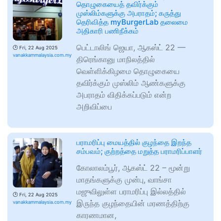
தொழுகையைத் தவிர்க்கும்
முஸ்லிம்களுக்கு அபராதம்; கருத்து
தெரிவித்த myBurgerLab தலைமை
அதிகாரி பணிநீக்கம்
பெட்டாலிங் ஜெயா, ஆகஸ்ட் 22 —
🕑
Fri, 22 Aug 2025
vanakkammalaysia.com.my
திரெங்கானு மாநிலத்தில்
வெள்ளிக்கிழமை தொழுகையை
தவிர்க்கும் முஸ்லிம் ஆண்களுக்கு
அபராதம் விதிக்கப்படும் என்ற
அறிவிப்பை
பராமரிப்பு மையத்தில் குழந்தை இறந்த
சம்பவம்; குற்றத்தை மறுத்த பராமரிப்பாளர்
கோலாலம்பூர், ஆகஸ்ட் 22 – மூன்று
மாதங்களுக்கு முன்பு, வாங்சா
மஜுவிலுள்ள பராமரிப்பு இல்லத்தில்
🕑
Fri, 22 Aug 2025
இருந்த குழந்தையின் மரணத்திற்கு
vanakkammalaysia.com.my
காரணமான,