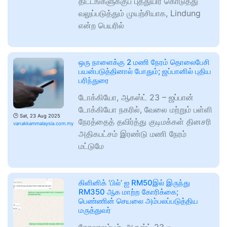
திட்டங்களுக்குப் புத்துயிர் கொடுத்து
வலுப்படுத்தும் முயற்சியாக, Lindung
என்ற பெயரில்
ஒரு நாளைக்கு 2 மணி நேரம் தொலைபேசி
பயன்படுத்தினால் போதும்; ஜப்பானில் புதிய
பரிந்துரை
டோக்கியோ, ஆகஸ்ட் 23 – ஜப்பான்
டோக்கியோ நகரில், வேலை மற்றும் பள்ளி
🕑
Sat, 23 Aug 2025
நேரத்தைத் தவிர்த்து குடிமக்கள் தினசரி
vanakkammalaysia.com.my
அதிகபட்சம் இரண்டு மணி நேரம்
மட்டுமே
கிளினிக் ‘பில்’ ஐ RM50இல் இருந்து
RM350 ஆக மாற்ற கோரிக்கை;
பெண்ணின் செயலை அம்பலப்படுத்திய
மருத்துவர்