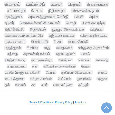
விமானம்
வாட்ஸ் அப்
பயணி
பிரதமர்
விளையாட்டு
சட்டமன்றம்
சேனல்
நீதிமன்றம்
பல்கலைக்கழகம்
மருத்துவம்
அனைத்துவகை செய்தி
பள்ளி
அச்சு
நடிகர்
தொலைக்காட்சி ஊடகம்
மொழி
போக்குவரத்து
எதிர்க்கட்சி
அறிவியல்
யூடியூப் அலைவரிசை
விடியோ
மின்னம்பலம் வாட்ஸ் அப்
டிஜிட்டல் ஊடகம்
விமான நிலையம்
முதலமைச்சர்
வெளிநாடு
சிறை
ஹாட் செய்தி
மருத்துவர்
சினிமா
ளது
மைதானம்
உள்துறை அமைச்சர்
சந்தை
அமைச்சர் ரமேஷ்
தேசிய தினம்
யாகம்
நரேந்திர மோடி
நாடாளுமன்றம்
அமித் ஷா
கொலை
கலைஞர்
பார்வையாளர்
தார்
கமேனி கவலைக்கிடம்
வேண்
கார்கேமோஜ்தபா கமேனி
கேமரா
குடும்பம் அட்டைதாரர்
காதல்
ஊடகத்துறை
தமிழக அரசியல்
பெட்ரோல்
முறைகேடு
ஆளுநர்
துக்
போலீஸ்
வர்
போர்
பிரிவு கட்டுரை
ஓட்டுநர்
Terms & Conditions
|
Privacy Policy
|
About us