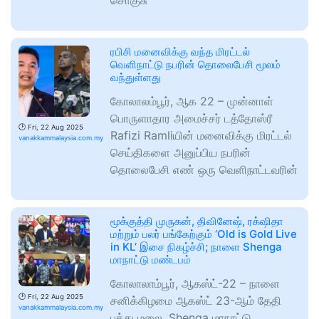
சொகுசு
ரபிசி மனைவிக்கு வந்த மிரட்டல்
வெளிநாட்டு நபரின் தொலைபேசி மூலம்
வந்துள்ளது
கோலாலம்பூர், ஆக 22 – முன்னாள்
பொருளாதார அமைச்சர் டத்தோஸ்ரீ
🕑
Fri, 22 Aug 2025
Rafizi Ramliயின் மனைவிக்கு மிரட்டல்
vanakkammalaysia.com.my
செய்திகளை அனுப்பிய நபரின்
தொலைபேசி எண் ஒரு வெளிநாட்டவரின்
மூக்குத்தி முருகன், திவினேஷ், ரக்‌ஷிதா
மற்றும் பலர் பங்கேற்கும் ‘Old is Gold Live
in KL’ இசை நிகழ்ச்சி; நாளை Shenga
மாநாட்டு மண்டபம்
கோலாலாம்பூர், ஆகஸ்ட்-22 – நாளை
🕑
Fri, 22 Aug 2025
சனிக்கிழமை ஆகஸ்ட் 23-ஆம் தேதி
vanakkammalaysia.com.my
பத்து மலை, Shenga மாநாட்டு