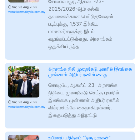
கோலாலம்பூர், ஆகஸ்ட்-23-
🕑
Sat, 23 Aug 2025
2025/2026-ஆம் கல்வி
vanakkammalaysia.com.my
தவணைக்கான மெட்ரிகுலேஷன்
படிப்புக்கு, 1,537 இந்திய
மாணவர்களுக்கு இடம்
வழங்கப்பட்டுள்ளது. அரசாங்கம்
ஒதுக்கியிருந்த
அரசாங்க நிதி முறைகேடு புகாரில் இலங்கை
முன்னாள் அதிபர் ரணில் கைது
கொழும்பு, ஆகஸ்ட்-23- அரசாங்க
நிதியை முறைகேடு செய்த புகாரில்
இலங்கை முன்னாள் அதிபர் ரணில்
🕑
Sat, 23 Aug 2025
விக்ரமசிங்கே கைதாகியுள்ளார்.
vanakkammalaysia.com.my
இதையடுத்து அந்நாட்டு
உயிரைப் பறிக்கும் “ப்ளூ டிராகன்”