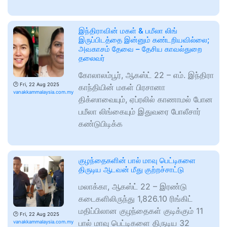
இந்திராவின் மகள் & பமீலா லிங்
இருப்பிடத்தை இன்னும் கண்டறியவில்லை;
அவகாசம் தேவை – தேசிய காவல்துறை
தலைவர்
கோலாலம்பூர், ஆகஸ்ட் 22 – எம். இந்திரா
🕑
Fri, 22 Aug 2025
காந்தியின் மகள் பிரசானா
vanakkammalaysia.com.my
திக்ஸாவையும், ஏப்ரலில் காணாமல் போன
பமீலா லிங்கையும் இதுவரை போலீசார்
கண்டுபிடிக்க
குழந்தைகளின் பால் மாவு பெட்டிகளை
திருடிய ஆடவன் மீது குற்றச்சாட்டு
மலாக்கா, ஆகஸ்ட் 22 – இரண்டு
கடைகளிலிருந்து 1,826.10 ரிங்கிட்
மதிப்பிலான குழந்தைகள் குடிக்கும் 11
🕑
Fri, 22 Aug 2025
பால் மாவு பெட்டிகளை திருடிய 32
vanakkammalaysia.com.my