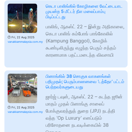
கெடா பாலிங்கில் கோழிகளை வேட்டையாட
முயன்ற 5 மீட்டர் நீள மலைப்பாம்பு
பிடிப்பட்டது
பாலிங், ஆகஸ்ட் 22 – இன்று அதிகாலை,
கெடா பாலிங் கம்போங் பாங்கோலில்
🕑
Fri, 22 Aug 2025
(Kampung Banggol), கோழிக்
vanakkammalaysia.com.my
கூண்டிலிருந்து எழுந்த பெரும் சத்தம்
காரணமாக பதட்டமடைந்த விவசாயி
பினாங்கில் 38 சொகுசு வாகனங்கள்
பறிமுதல்; பெரும்பாலானவை ‘டத்தோ’ பட்டம்
பெற்றவர்களுடையது
ஜார்ஜ் டவுன், ஆகஸ்ட் 22 – கடந்த ஜூன்
மாதம் முதல் பினாங்கு சாலைப்
🕑
Fri, 22 Aug 2025
போக்குவரத்துத் துறை (JPJ) நடத்தி
vanakkammalaysia.com.my
வந்த ‘Op Luxury’ எனப்படும்
பரிசோதனை நடவடிக்கையில் 38