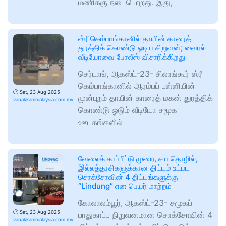
மணிக்கு நடைபெற்றது. இது,
ஸ்ரீ கெம்பாங்கானில் தாயின் காரைத்
துரத்திக் கொண்டு ஓடிய சிறுவன்; வைரல்
வீடியோவை போலீஸ் விசாரிக்கிறது
செர்டாங், ஆகஸ்ட்-23- சிலாங்கூர் ஸ்ரீ
கெம்பாங்கானில் ஆரம்பப் பள்ளியின்
🕑
Sat, 23 Aug 2025
முன்புறம் தாயின் காரைத் மகன் துரத்திக்
vanakkammalaysia.com.my
கொண்டு ஓடும் வீடியோ சமூக
ஊடகங்களில்
வேலைக் காப்பீட்டு முறை, சுய தொழில்,
இல்லத்தரசிகளுக்கான திட்டம் உட்பட
சொக்சோவின் 4 திட்டங்களுக்கு
“Lindung” என பெயர் மாற்றம்
கோலாலம்பூர், ஆகஸ்ட்-23- சமூகப்
🕑
Sat, 23 Aug 2025
பாதுகாப்பு நிறுவனமான சொக்சோவின் 4
vanakkammalaysia.com.my