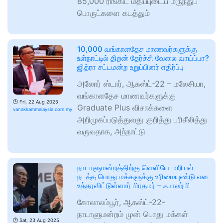
85,000 ரிங்கிட் மதிப்புடைய மருந்துப்
பொருட்களை கடத்தும்
10,000 வங்காளதேச மாணவர்களுக்கு
உள்நாட்டில் திறன் தேர்ச்சி வேலை வாய்ப்பா?
ஜித்ரா சட்டமன்ற உறுப்பினர் எதிர்ப்பு
அலோர் ஸ்டார், ஆகஸ்ட்-22 – மலேசியா,
வங்காளதேச மாணவர்களுக்கு
🕑
Fri, 22 Aug 2025
Graduate Plus விசாக்களை
vanakkammalaysia.com.my
அறிமுகப்படுத்துவது குறித்து பரிசீலித்து
வருவதாக, அந்நாட்டு
நாடாளுமன்றத்திற்கு வெளியே மறியல்
நடத்த பொது மக்களுக்கு உரிமையுண்டு என
உத்தரவிட்டுள்ளார் பிரதமர் – ஃபாஹ்மி
கோலாலம்பூர், ஆகஸ்ட்-22-
நாடாளுமன்றம் முன் பொது மக்கள்
🕑
Sat, 23 Aug 2025