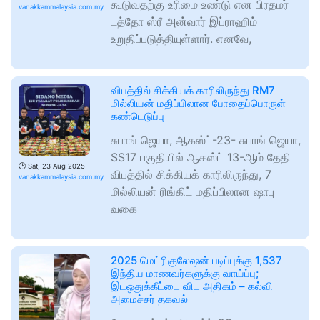
கூடுவதற்கு உரிமை உண்டு என பிரதமர்
vanakkammalaysia.com.my
டத்தோ ஸ்ரீ அன்வார் இப்ராஹிம்
உறுதிப்படுத்தியுள்ளார். எனவே,
விபத்தில் சிக்கியக் காரிலிருந்து RM7
மில்லியன் மதிப்பிலான போதைப்பொருள்
கண்டெடுப்பு
சுபாங் ஜெயா, ஆகஸ்ட்-23- சுபாங் ஜெயா,
SS17 பகுதியில் ஆகஸ்ட் 13-ஆம் தேதி
🕑
Sat, 23 Aug 2025
விபத்தில் சிக்கியக் காரிலிருந்து, 7
vanakkammalaysia.com.my
மில்லியன் ரிங்கிட் மதிப்பிலான ஷாபு
வகை
2025 மெட்ரிகுலேஷன் படிப்புக்கு 1,537
இந்திய மாணவர்களுக்கு வாய்ப்பு;
இடஒதுக்கீட்டை விட அதிகம் – கல்வி
அமைச்சர் தகவல்