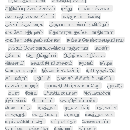
மரண தண்டனை
கலைஞர் கனவு
அறிவிப்பு சென்செக்ஸ்
ரசீது
டாஸ்மாக் கடை
கலைஞர் கனவு திட்டம்
மதிமுகம் எம்எல்ஏ
தங்கம் தென்னரசு
திருமாவளவன்வட்டி விகிதம்
வைகோ மதிமுகம்
தென்னரசுபதவியை ராஜினாமா
வைகோ மதிமுகம் எம்எல்ஏ
தங்கம் தென்னரசுபதவியை
தங்கம் தென்னரசுபதவியை ராஜினாமா
மகளிர்
தவெக
தொழில்நுட்பம்
நிதிநிலை அறிக்கை
விவசாயி
உதயநிதி விமர்சனம்
சமூகம்
திமுக
பொருளாதாரம்
இலவசம் சிலிண்டர்
நிதி ஒதுக்கீடு
சட்டமன்றம்
டிஜிட்டல்
இலவசம் சிலிண்டர் அறிவிப்பு
மக்கள் ஏமாற்றம்
உதயநிதி விமர்சனம் பட்ஜெட்
முதலீடு
கடன்
தேர்வு
டிரில்லியன் டாலர்
நிதியமைச்சர்
நீதிமன்றம்
போராட்டம்
உதயநிதி ஸ்டாலின்
விளையாட்டு
மருத்துவம்
முதலமைச்சர்
எதிர்க்கட்சி
வாக்குறுதி
கைது மோசடி
வரலாறு
மருத்துவமனை
மடிக்கணினி பட்ஜெட்
வட்டி விகிதம்
வேலை வாய்ப்பு
செயற்கை நுண்ணறிவு
மின்சாரம்
கட்டணம்