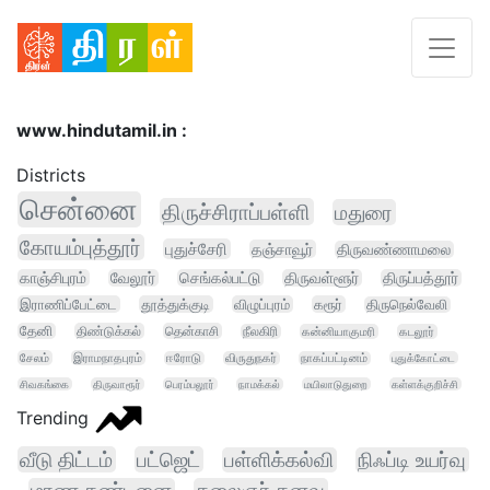
www.hindutamil.in :
Districts
சென்னை
திருச்சிராப்பள்ளி
மதுரை
கோயம்புத்தூர்
புதுச்சேரி
தஞ்சாவூர்
திருவண்ணாமலை
காஞ்சிபுரம்
வேலூர்
செங்கல்பட்டு
திருவள்ளூர்
திருப்பத்தூர்
இராணிப்பேட்டை
தூத்துக்குடி
விழுப்புரம்
கரூர்
திருநெல்வேலி
தேனி
திண்டுக்கல்
தென்காசி
நீலகிரி
கன்னியாகுமரி
கடலூர்
சேலம்
இராமநாதபுரம்
ஈரோடு
விருதுநகர்
நாகப்பட்டினம்
புதுக்கோட்டை
சிவகங்கை
திருவாரூர்
பெரம்பலூர்
நாமக்கல்
மயிலாடுதுறை
கள்ளக்குறிச்சி
Trending
வீடு திட்டம்
பட்ஜெட்
பள்ளிக்கல்வி
நிஃப்டி உயர்வு