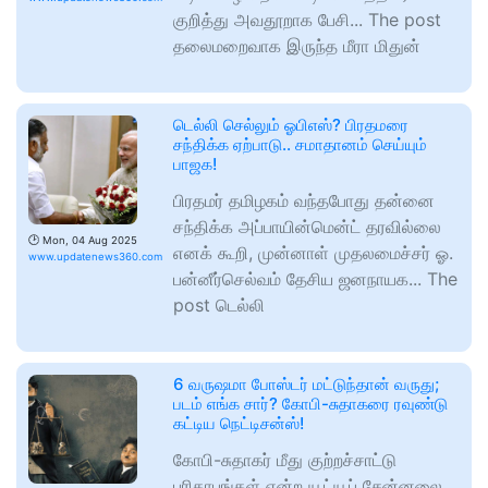
குறித்து அவதூறாக பேசி... The post
தலைமறைவாக இருந்த மீரா மிதுன்
டெல்லி செல்லும் ஓபிஎஸ்? பிரதமரை
சந்திக்க ஏற்பாடு.. சமாதானம் செய்யும்
பாஜக!
பிரதமர் தமிழகம் வந்தபோது தன்னை
சந்திக்க அப்பாயின்மென்ட் தரவில்லை
🕑
Mon, 04 Aug 2025
எனக் கூறி, முன்னாள் முதலமைச்சர் ஓ.
www.updatenews360.com
பன்னீர்செல்வம் தேசிய ஜனநாயக... The
post டெல்லி
6 வருஷமா போஸ்டர் மட்டுந்தான் வருது;
படம் எங்க சார்? கோபி-சுதாகரை ரவுண்டு
கட்டிய நெட்டிசன்ஸ்!
கோபி-சுதாகர் மீது குற்றச்சாட்டு
பரிதாபங்கள் என்ற யூட்யூப் சேன்னலை