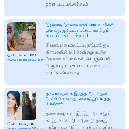
post பட்டியலினத்தவர்
இரவோடு இரவாக காலி செய்த மக்கள்…
ஒரே ஒரு முதியவர் மட்டும் வசிக்கும்
கிராமம்.. ஷாக் சம்பவம்!
சிவகங்கை மாவட்டம், நாட்டாங்குடி
கிராமத்தில் அடுத்தடுத்து நடந்த
🕑
Mon, 04 Aug 2025
கொலை சம்பவங்கள் அப்பகுதியில்
www.updatenews360.com
பெரும் பரபரப்பையும், பயத்தையும்
ஏற்படுத்தியுள்ளது.
தலைமறைவாக இருந்த மீரா மிதுன்
டெல்லியில் கைது! வளைத்துப்பிடித்த
போலீஸார்…
தலைமறைவாக இருந்த மீரா மிதுன்
கடந்த 2021 ஆம் ஆண்டு தனது
🕑
Mon, 04 Aug 2025
வீடியோ ஒன்றில் பட்டியலினத்தவர்கள்
www.updatenews360.com