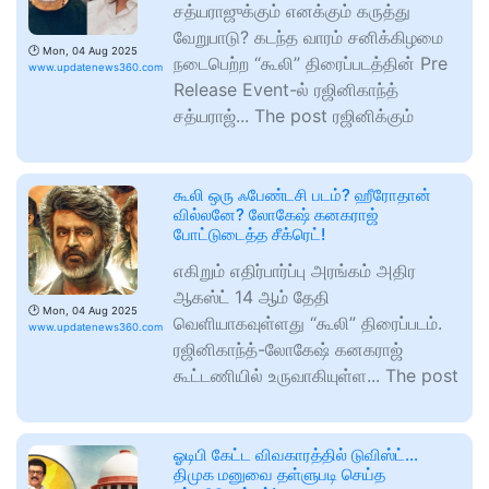
சத்யராஜுக்கும் எனக்கும் கருத்து
வேறுபாடு? கடந்த வாரம் சனிக்கிழமை
🕑
Mon, 04 Aug 2025
நடைபெற்ற “கூலி” திரைப்படத்தின் Pre
www.updatenews360.com
Release Event-ல் ரஜினிகாந்த்
சத்யராஜ்... The post ரஜினிக்கும்
கூலி ஒரு ஃபேண்டசி படம்? ஹீரோதான்
வில்லனே? லோகேஷ் கனகராஜ்
போட்டுடைத்த சீக்ரெட்!
எகிறும் எதிர்பார்ப்பு அரங்கம் அதிர
ஆகஸ்ட் 14 ஆம் தேதி
🕑
Mon, 04 Aug 2025
வெளியாகவுள்ளது “கூலி” திரைப்படம்.
www.updatenews360.com
ரஜினிகாந்த்-லோகேஷ் கனகராஜ்
கூட்டணியில் உருவாகியுள்ள... The post
ஓடிபி கேட்ட விவகாரத்தில் டுவிஸ்ட்…
திமுக மனுவை தள்ளுபடி செய்த