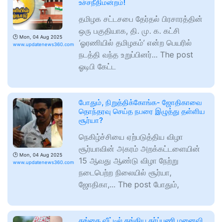
உச்சநீதிமன்றம்!
தமிழக சட்டசபை தேர்தல் பிரசாரத்தின்
ஒரு பகுதியாக, தி. மு. க. கட்சி
🕑
Mon, 04 Aug 2025
‘ஓரணியில் தமிழகம்’ என்ற பெயரில்
www.updatenews360.com
நடத்தி வந்த உறுப்பினர்... The post
ஓடிபி கேட்ட
போதும், நிறுத்திக்கோங்க- ஜோதிகாவை
தொந்தரவு செய்த நபரை இழுத்து தள்ளிய
சூர்யா?
நெகிழ்ச்சியை ஏற்படுத்திய விழா
சூர்யாவின் அகரம் அறக்கட்டளையின்
🕑
Mon, 04 Aug 2025
15 ஆவது ஆண்டு விழா நேற்று
www.updatenews360.com
நடைபெற்ற நிலையில் சூர்யா,
ஜோதிகா,... The post போதும்,
தங்கை வீட்டில் தங்கிய கர்ப்பணி மனைவி…