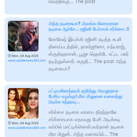
வெற்றிக்கு... The post
அந்த நடிகையா? அவங்க கிளாமரான
நடிகை ஆச்சே… ரஜினி பேச்சால் சர்ச்சை..!!
லோகேஷ் இயக்கி ரஜினி நடித்த கூலி
திரைப்படத்தில், நாகர்ஜூனா, சத்யராஜ்,
ஸ்ருதிஹாசன், பூஜா ஹெக்டே உட்பட பலர்
🕑
Mon, 04 Aug 2025
நடித்துள்ளார். சுருதி... The post அந்த
www.updatenews360.com
நடிகையா?
பட்டியலினத்தவர் குறித்து அவதூறாக
பேசிய வழக்கு! மீரா மிதுனை வளைத்து
பிடிக்க உத்தரவு…
சர்ச்சை நடிகை வாயை திறந்தாலே
சர்ச்சையாக எதாவது பேசி அடிக்கடி
🕑
Mon, 04 Aug 2025
வம்பில் மாட்டிக்கொள்பவர்தான் நடிகை
www.updatenews360.com
மீரா மிதுன். அந்த வகையில்... The