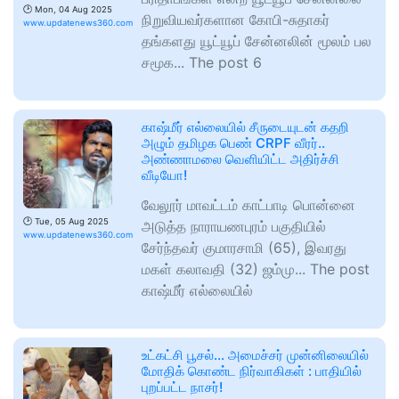
🕑
Mon, 04 Aug 2025
நிறுவியவர்களான கோபி-சுதாகர்
www.updatenews360.com
தங்களது யூட்யூப் சேன்னலின் மூலம் பல
சமூக... The post 6
காஷ்மீர் எல்லையில் சீருடையுடன் கதறி
அழும் தமிழக பெண் CRPF வீரர்..
அண்ணாமலை வெளியிட்ட அதிர்ச்சி
வீடியோ!
வேலூர் மாவட்டம் காட்பாடி பொன்னை
🕑
Tue, 05 Aug 2025
அடுத்த நாராயணபுரம் பகுதியில்
www.updatenews360.com
சேர்ந்தவர் குமாரசாமி (65), இவரது
மகள் கலாவதி (32) ஜம்மு... The post
காஷ்மீர் எல்லையில்
உட்கட்சி பூசல்… அமைச்சர் முன்னிலையில்
மோதிக் கொண்ட நிர்வாகிகள் : பாதியில்
புறப்பட்ட நாசர்!