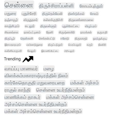
சென்னை
திருச்சிராப்பள்ளி
கோயம்புத்தூர்
மதுரை
புதுச்சேரி
திருநெல்வேலி
திண்டுக்கல்
சேலம்
தஞ்சாவூர்
விருதுநகர்
கள்ளக்குறிச்சி
திருவண்ணாமலை
காஞ்சிபுரம்
கடலூர்
திருவள்ளூர்
புதுக்கோட்டை
விழுப்புரம்
சிவகங்கை
நாகப்பட்டினம்
தேனி
கிருஷ்ணகிரி
நாமக்கல்
தருமபுரி
திருப்பூர்
தென்காசி
செங்கல்பட்டு
ஈரோடு
திருவாரூர்
தூத்துக்குடி
இராமநாதபுரம்
மயிலாடுதுறை
திருப்பத்தூர்
பெரம்பலூர்
கரூர்
நீலகிரி
கன்னியாகுமரி
வேலூர்
இராணிப்பேட்டை
அரியலூர்
Trending
வாய்ப்பு மாணவர்
மழை
விளக்கம்மகாராஷ்டிரத்தில் நிலம்
கார்கேதொகுதி மறுவரையறை
மக்கள் அச்சம்
ராகுல் காந்தி
சென்னை உயர்நீதிமன்றம்
மாணிக்கம் தாகூர்
மக்கள் அச்சம்சென்னை
அச்சம்சென்னை உயர்நீதிமன்றம்
மக்கள் அச்சம்சென்னை உயர்நீதிமன்றம்