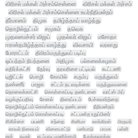
விரிசல் மக்கள் அச்சம்சென்னை
விரிசல் மக்கள் அச்சம்
விரிசல் மக்கள் அச்சம்சென்னை உயர்நீதிமன்றம்
தீர்மானம்
திமுக
தமிழ்த்தாய் வாழ்த்து
தொழில்நுட்பம்
சமூகம்
தவெக
முதலமைச்சர் விஜய்
முதல்வர் விஜய்
மசோதா
ஈரான்தமிழ்த்தாய் வாழ்த்து
விவசாயி
வரலாறு
போராட்டம்
தீவிரம்மருத்துவப் படிப்பு
ஒப்பந்தம் நிபந்தனை
அதிமுக
பல்கலைக்கழகம்
எதிர்க்கட்சி
தேர்வு
தரவரிசை பட்டியல்
கூட்டணி
டிஜிட்டல்
மொழி
கோயில்
கரும்பு
மருத்துவம்
தண்ணீர்
பாஜக
சட்டம் நடவடிக்கை
மருத்துவமனை
தொலைக்காட்சி
கொள்கைப்படி தண்டனை
வாட்ஸ் அப்
வழக்குப்பதிவு
சேனல்
திரைப்படம்
பேச்சுவார்த்தை
தொழில்நுட்பம் கொள்கைப்படி தண்டனை
நீதிமன்றம்
தொழில்நுட்பம் கொள்கைப்படி
சட்டமன்ற உறுப்பினர்
சிகிச்சை
பயணி
சந்தை
சினிமா
காங்கிரஸ்
பிரதமர்
காவல் நிலையம்
விளையாட்டு
பண்பாடு
பாமக
பள்ளி
தார்
நடிகர்
எடப்பாடி பழனிச்சாமி
போக்குவரத்து