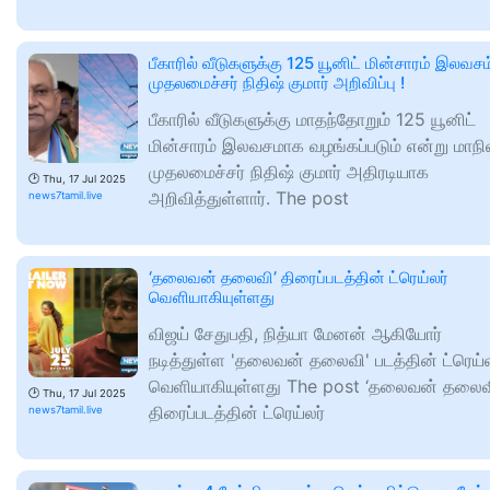
பீகாரில் வீடுகளுக்கு 125 யூனிட் மின்சாரம் இலவசம
முதலமைச்சர் நிதிஷ் குமார் அறிவிப்பு !
பீகாரில் வீடுகளுக்கு மாதந்தோறும் 125 யூனிட்
மின்சாரம் இலவசமாக வழங்கப்படும் என்று மாநி
முதலமைச்சர் நிதிஷ் குமார் அதிரடியாக
🕑
Thu, 17 Jul 2025
அறிவித்துள்ளார். The post
news7tamil.live
‘தலைவன் தலைவி’ திரைப்படத்தின் ட்ரெய்லர்
வெளியாகியுள்ளது
விஜய் சேதுபதி, நித்யா மேனன் ஆகியோர்
நடித்துள்ள 'தலைவன் தலைவி' படத்தின் ட்ரெய்ல
வெளியாகியுள்ளது The post ‘தலைவன் தலைவ
🕑
Thu, 17 Jul 2025
திரைப்படத்தின் ட்ரெய்லர்
news7tamil.live