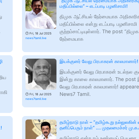
வு
“திமுக ஆட்சியல் நேர்மையாக அதிகாரிகள
மதிப்பில்லை” – எடப்பாடி பழனிசாமி!
து
திமுக ஆட்சியல் நேர்மையாக அதிகாரி
மதிப்பில்லை என்று எடப்பாடி பழனிசாமி
ை
குற்றம்சாட்டியுள்ளார். The post “திமு
🕑
Fri, 18 Jul 2025
நேர்மையாக
news7tamil.live
ழி
இயக்குனர் வேலு பிரபாகரன் காலமானார்!
இயக்குனர் வேலு பிரபாகரன் உடல்நல க
றிய
இன்று காலை காலமானார். The post 
வேலு பிரபாகரன் காலமானார்! appeare
ளாகி
News7 Tamil.
🕑
Fri, 18 Jul 2025
news7tamil.live
தமிழ்நாடு நாள் – “தமிழ்கூறு நல்லுலகின் 
!
தனிப்பெரும் நாள்” …. முதலமைச்சர் மு.க.
தமிழ்நாடு என்ற நம் உண்மைப் பெயரை