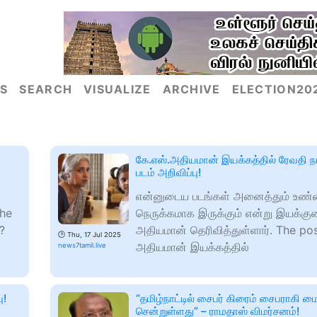
S
SEARCH
VISUALIZE
ARCHIVE
ELECTION20
கே.எஸ்.அதியமான் இயக்கத்தில் ரேவதி நடி
படம் அறிவிப்பு!
என்னுடைய படங்கள் அனைத்தும் உண்
The
நெருக்கமாக இருக்கும் என்று இயக்குன
?
அதியமான் தெரிவித்துள்ளார். The pos
🕑
Thu, 17 Jul 2025
அதியமான் இயக்கத்தில்
news7tamil.live
ு!
“தமிழ்நாட்டில் சைபர் கிரைம் சைபராகி ம
சென்றுள்ளது” – ராமதாஸ் விமர்சனம்!