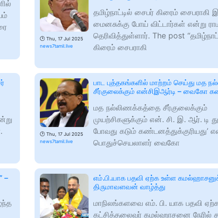
ளில்
தமிழ்நாட்டில் சைபர் கிரைம் சைபராகி 
ம்
மைனசுக்கு போய் விட்டார்கள் என்று ர
ரை
தெரிவித்துள்ளார். The post “தமிழ்நாட்
🕑
Thu, 17 Jul 2025
கிரைம் சைபராகி
news7tamil.live
ர்
பாட புத்தகங்களில் மாற்றம் செய்து மத ந
சீர்குலைக்கும் என்சிஇஆர்டி – வைகோ க
மத நல்லிணக்கத்தை சீர்குலைக்கும்
ன்று
முயற்சிகளுக்கும் என். சி. இ. ஆர். டி
.
போவது கடும் கண்டனத்துக்குரியது’ 
🕑
Thu, 17 Jul 2025
பொதுச்செயலாளர் வைகோ
news7tamil.live
” –
எம்.பி.யாக பதவி ஏற்க உள்ள கமல்ஹாசனுக
திருமாவளவன் வாழ்த்து
்ந்த
மாநிலங்களவை எம். பி. யாக பதவி ஏற்
கட்சித்தலைவர் கமல்ஹாசனை நேரில் சந