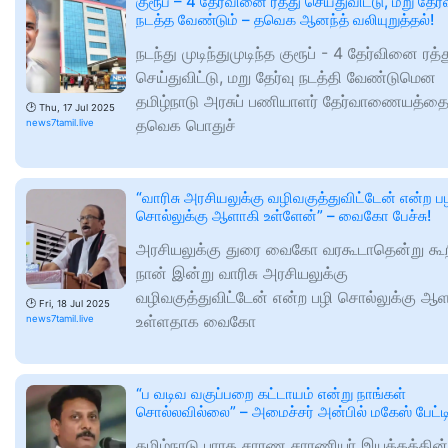
குரூப் – 4 தேர்வினை ரத்து செய்துவிட்டு, மறு தேர்
நடத்த வேண்டும் – தவெக ஆனந்த் வலியுறுத்தல்!
நடந்து முடிந்துமுடிந்த குரூப் - 4 தேர்வினை ரத்
செய்துவிட்டு, மறு தேர்வு நடத்தி வேண்டுமென
தமிழ்நாடு அரசுப் பணியாளர் தேர்வாணையத்த
🕑
Thu, 17 Jul 2025
தவெக பொதுச்
news7tamil.live
“வாரிசு அரசியலுக்கு வழிவகுத்துவிட்டேன் என்ற ப
சொல்லுக்கு ஆளாகி உள்ளேன்” – வைகோ பேச்சு!
அரசியலுக்கு துரை வைகோ வரகூடாதென்று கூ
நான் இன்று வாரிசு அரசியலுக்கு
வழிவகுத்துவிட்டேன் என்ற பழி சொல்லுக்கு ஆ
🕑
Fri, 18 Jul 2025
உள்ளதாக வைகோ
news7tamil.live
“ப வடிவ வகுப்பறை கட்டாயம் என்று நாங்கள்
சொல்லவில்லை” – அமைச்சர் அன்பில் மகேஸ் பேட்டி
தமிழ்நாடு பாரத சாரண சாரணியர் இயக்கத்தின்