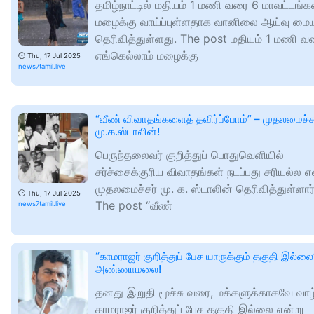
தமிழ்நாட்டில் மதியம் 1 மணி வரை 6 மாவட்டங்க
மழைக்கு வாய்ப்புள்ளதாக வானிலை ஆய்வு மைய
தெரிவித்துள்ளது. The post மதியம் 1 மணி வ
எங்கெல்லாம் மழைக்கு
🕑
Thu, 17 Jul 2025
news7tamil.live
“வீண் விவாதங்களைத் தவிர்ப்போம்” – முதலமைச்ச
மு.க.ஸ்டாலின்!
பெருந்தலைவர் குறித்துப் பொதுவெளியில்
சர்ச்சைக்குரிய விவாதங்கள் நடப்பது சரியல்ல எ
முதலமைச்சர் மு. க. ஸ்டாலின் தெரிவித்துள்ளார்
🕑
Thu, 17 Jul 2025
The post “வீண்
news7tamil.live
“காமராஜர் குறித்துப் பேச யாருக்கும் தகுதி இல்லை
அண்ணாமலை!
தனது இறுதி மூச்சு வரை, மக்களுக்காகவே வாழ
காமராஜர் குறித்துப் பேச தகுதி இல்லை என்று