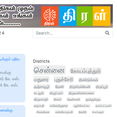
24
க்கும் புதிய
Districts
சென்னை
கோயம்புத்தூர்
மைக்கு
ர் கே. எஸ்.
மதுரை
புதுச்சேரி
திண்டுக்கல்
t கே. எஸ்.
தஞ்சாவூர்
தேனி
திருநெல்வேலி
திருப்பூர்
கடலூர்
விழுப்புரம்
திருவண்ணாமலை
திருவாரூர்
சேலம்
தென்காசி
தூத்துக்குடி
தருமபுரி
மயிலாடுதுறை
புதுக்கோட்டை
நாகப்பட்டினம்
ைனசுக்கு
சிவகங்கை
கன்னியாகுமரி
நீலகிரி
பெரம்பலூர்