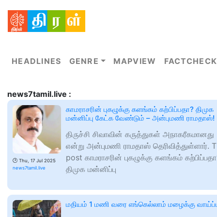
HEADLINES
GENRE
MAPVIEW
FACTCHECK
news7tamil.live :
காமராசரின் புகழுக்கு களங்கம் கற்பிப்பதா? திமுக
மன்னிப்பு கேட்க வேண்டும் – அன்புமணி ராமதாஸ்!
திருச்சி சிவாவின் கருத்துகள் அநாகரீகமானது
என்று அன்புமணி ராமதாஸ் தெரிவித்துள்ளார். 
post காமராசரின் புகழுக்கு களங்கம் கற்பிப்பதா
🕑
Thu, 17 Jul 2025
திமுக மன்னிப்பு
news7tamil.live
மதியம் 1 மணி வரை எங்கெல்லாம் மழைக்கு வாய்ப்ப