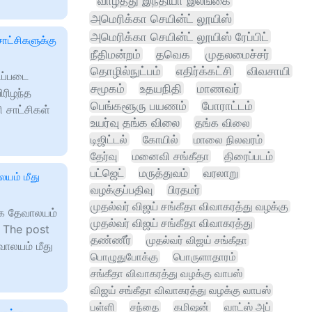
வாழ்த்து இந்தியா இலங்கை
அமெரிக்கா செயின்ட் லூயிஸ்
அமெரிக்கா செயின்ட் லூயிஸ் ரேப்பிட்
ாட்சிகளுக்கு
நீதிமன்றம்
தவெக
முதலமைச்சர்
தொழில்நுட்பம்
எதிர்க்கட்சி
விவசாயி
ிப்படை
சமூகம்
உதயநிதி
மாணவர்
ரிழந்த
பெங்களூரு பயணம்
போராட்டம்
சாட்சிகள்
உயர்வு தங்க விலை
தங்க விலை
டிஜிட்டல்
கோயில்
மாலை நிலவரம்
தேர்வு
மனைவி சங்கீதா
திரைப்படம்
பட்ஜெட்
மருத்துவம்
வரலாறு
யம் மீது
வழக்குப்பதிவு
பிரதமர்
முதல்வர் விஜய் சங்கீதா விவாகரத்து வழக்கு
க தேவாலயம்
முதல்வர் விஜய் சங்கீதா விவாகரத்து
. The post
தண்ணீர்
முதல்வர் விஜய் சங்கீதா
ாலயம் மீது
பொழுதுபோக்கு
பொருளாதாரம்
சங்கீதா விவாகரத்து வழக்கு வாபஸ்
விஜய் சங்கீதா விவாகரத்து வழக்கு வாபஸ்
பள்ளி
சந்தை
கமிஷன்
வாட்ஸ் அப்