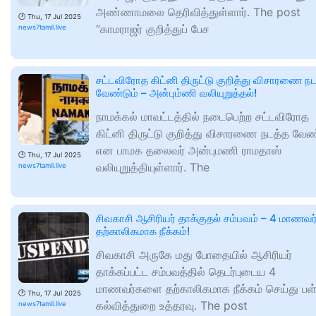
அண்ணாமலை தெரிவித்துள்ளார். The post
🕑
Thu, 17 Jul 2025
“காமராஜர் குறித்துப் பேச
news7tamil.live
சட்டவிரோத கிட்னி திருட்டு குறித்து விசாரணை ந
வேண்டும் – அன்பும்ணி வலியுறுத்தல்!
நாமக்கல் மாவட்டத்தில் நடைபெற்ற சட்டவிரோத
கிட்னி திருட்டு குறித்து விசாரணை நடத்த வேண
என பாமக தலைவர் அன்புமணி ராமதாஸ்
🕑
Thu, 17 Jul 2025
வலியுறுத்தியுள்ளார். The
news7tamil.live
சிவகாசி ஆசிரியர் தாக்குதல் சம்பவம் – 4 மாணவர
தற்காலிகமாக நீக்கம்!
சிவகாசி அருகே மது போதையில் ஆசிரியர்
தாக்கப்பட்ட சம்பவத்தில் தெடர்புடைய 4
மாணவர்களை தற்காலிகமாக நீக்கம் செய்து பள
🕑
Thu, 17 Jul 2025
கல்வித்துறை உத்தரவு. The post
news7tamil.live