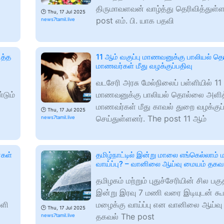
திருமாவளவன் வாழ்த்து தெரிவித்துள்ள
🕑
Thu, 17 Jul 2025
post எம். பி. யாக பதவி
news7tamil.live
டத்த
11 ஆம் வகுப்பு மாணவனுக்கு பாலியல் 
மாணவர்கள் மீது வழக்குப்பதிவு
வடசேரி அரசு மேல்நிலைப் பள்ளியில் 11 
்டும்
மாணவனுக்கு பாலியல் தொல்லை அளி
மாணவர்கள் மீது காவல் துறை வழக்குப்
🕑
Thu, 17 Jul 2025
செய்துள்ளனர். The post 11 ஆம்
news7tamil.live
்கள்
தமிழ்நாட்டில் இன்று மாலை எங்கெல்லாம்
வாய்ப்பு? – வானிலை ஆய்வு மையம் தகவ
தமிழகம் மற்றும் புதுச்சேரியின் சில பக
இன்று இரவு 7 மணி வரை இடியுடன் கூ
்ளி
மழைக்கு வாய்ப்பு என வானிலை ஆய்வு
🕑
Thu, 17 Jul 2025
தகவல் The post
news7tamil.live