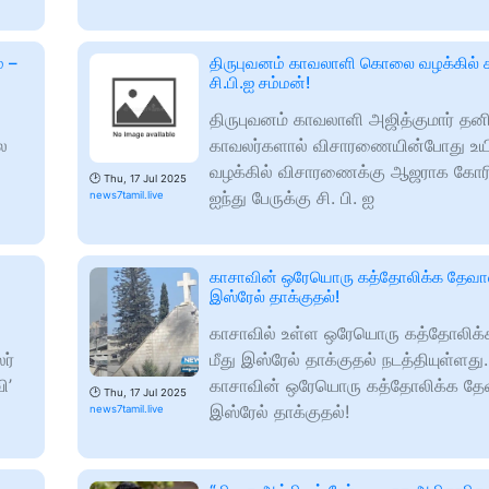
் –
திருபுவனம் காவலாளி கொலை வழக்கில் ச
சி.பி.ஐ சம்மன்!
திருபுவனம் காவலாளி அஜித்குமார் தன
ல
காவலர்களால் விசாரணையின்போது உயி
வழக்கில் விசாரணைக்கு ஆஜராக கோரி 
🕑
Thu, 17 Jul 2025
ஐந்து பேருக்கு சி. பி. ஐ
news7tamil.live
காசாவின் ஒரேயொரு கத்தோலிக்க தேவால
இஸ்ரேல் தாக்குதல்!
காசாவில் உள்ள ஒரேயொரு கத்தோலிக்
ர்
மீது இஸ்ரேல் தாக்குதல் நடத்தியுள்ளது
ி’
காசாவின் ஒரேயொரு கத்தோலிக்க தேவ
🕑
Thu, 17 Jul 2025
இஸ்ரேல் தாக்குதல்!
news7tamil.live