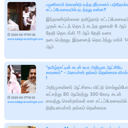
பழனிசாமி கொண்டு வந்த தீர்மானம் படுதோல்வ
சட்டப்பேரவையில் நடந்தது என்ன?
இந்தாண்டுக்கான தமிழ்நாடு சட்டப்பேரவைய
முதல் கூட்டத் தொடர் கடந்த ஜனவரி 6 ஆம்
தேதி தொடங்கி 11 ஆம் தேதி வரை
🕑
2025-03-17T07:30
நடைபெற்றது. இதனைத் தொடர்ந்து மார்ச் 1
www.kalaignarseithigal.com
ஆம்
"தமிழ்நாட்டின் கடன் உயர அதிமுக ஆட்சியே
காரணம்" - அமைச்சர் தங்கம் தென்னரசு விமர
!
அதிமுகவினர் ஆட்சியை விட்டு செல்லும்போ
லட்சத்து 80 ஆயிரத்து 300 கோடி கடன்
🕑
2025-03-17T10:25
வைத்து சென்றார்கள் என சட்டப்பேரவையில்
www.kalaignarseithigal.com
நிதியமைச்சர் தங்கம் தென்னரசு