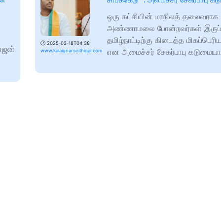
ஒரு கட்சியின் மாநிலத் தலைவராக
அண்ணாமலை போன்றவர்கள் இருப்
தமிழ்நாட்டிற்கு கிடைத்த மிகப்பெரி
🕑
2025-03-18T04:38
ராஜன்
என அமைச்சர் சேகர்பாபு கடுமைய
www.kalaignarseithigal.com