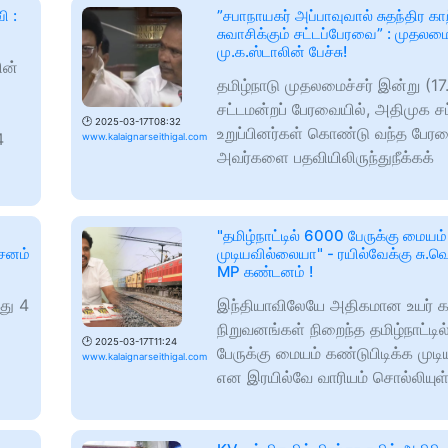
ி :
”சபாநாயகர் அப்பாவுவால் சுதந்திர க
சுவாசிக்கும் சட்டப்பேரவை” : முதலமை
மு.க.ஸ்டாலின் பேச்சு!
ின்
தமிழ்நாடு முதலமைச்சர் இன்று (1
சட்டமன்றப் பேரவையில், அதிமுக ச
🕑
2025-03-17T08:32
உறுப்பினர்கள் கொண்டு வந்த பேர
4
www.kalaignarseithigal.com
அவர்களை பதவியிலிருந்துநீக்கக்
"தமிழ்நாட்டில் 6000 பேருக்கு மையம்
்சனம்
முடியவில்லையா" - ரயில்வேக்கு சு.
MP கண்டனம் !
து 4
இந்தியாவிலேயே அதிகமான உயர் க
நிறுவனங்கள் நிறைந்த தமிழ்நாட்டி
🕑
2025-03-17T11:24
பேருக்கு மையம் கண்டுபிடிக்க முட
www.kalaignarseithigal.com
என இரயில்வே வாரியம் சொல்லியுள