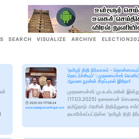
S
SEARCH
VISUALIZE
ARCHIVE
ELECTION20
‘தமிழர் நிதி நிர்வாகம் - தொன்மையும
தொடர்ச்சியும்’ : முதலமைச்சர் வெளிய
ஆவண நூலின் சிறப்புகள் இதோ!
ின்
முதலமைச்சர் மு.க.ஸ்டாலின் இன்ற
(17.03.2025) தலைமைச் செயலகத்
🕑
2025-03-17T06:24
தமிழ்நாடு அரசின் நிதித்துறை சார்ப
www.kalaignarseithigal.com
4
தயாரிக்கப்பட்டுள்ள ‘தமிழர் நிதி நிர