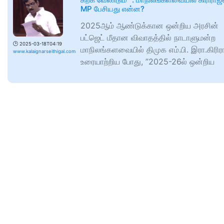
MP பேசியது என்ன?
2025ஆம் ஆண்டுக்கான ஒன்றிய அரசின்
பட்ஜெட் மீதான விவாதத்தில் நாடாளுமன்ற
🕑
2025-03-18T04:19
மாநிலங்களவையில் திமுக எம்.பி. இரா.கிரி
www.kalaignarseithigal.com
உரையாற்றிய போது, ”2025-26ல் ஒன்றிய