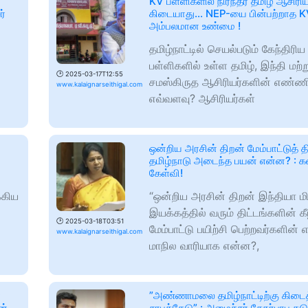
KV பள்ளிகளில் நிரந்தர தமிழ் ஆசிரி
ர்
கிடையாது... NEP-யை பின்பற்றாத K
அம்பலமான உண்மை !
தமிழ்நாட்டில் செயல்படும் கேந்திரி
பள்ளிகளில் உள்ள தமிழ், இந்தி மற்ற
🕑
2025-03-17T12:55
சமஸ்கிருத ஆசிரியர்களின் எண்ண
www.kalaignarseithigal.com
எவ்வளவு? ஆசிரியர்கள்
ஒன்றிய அரசின் திறன் மேம்பாட்டுத் த
தமிழ்நாடு அடைந்த பயன் என்ன? :
கேள்வி!
்கிய
“ஒன்றிய அரசின் திறன் இந்தியா ம
இயக்கத்தில் வரும் திட்டங்களின் கீ
🕑
2025-03-18T03:51
மேம்பாட்டு பயிற்சி பெற்றவர்களின
www.kalaignarseithigal.com
மாநில வாரியாக என்ன?,
்
”அண்ணாமலை தமிழ்நாட்டிற்கு கிடை
ன்
சாபக்கேடு” : அமைச்சர் சேகர்பாபு கடு