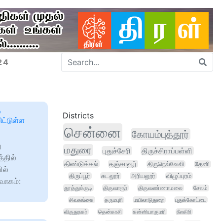
24
்
Districts
ிட்டுள்ள
சென்னை
கோயம்புத்தூர்
ு
மதுரை
புதுச்சேரி
திருச்சிராப்பள்ளி
தில்
திண்டுக்கல்
தஞ்சாவூர்
திருநெல்வேலி
தேனி
ில்
திருப்பூர்
கடலூர்
அரியலூர்
விழுப்புரம்
்வாகம்:
தூத்துக்குடி
திருவாரூர்
திருவண்ணாமலை
சேலம்
சிவகங்கை
தருமபுரி
மயிலாடுதுறை
புதுக்கோட்டை
விருதுநகர்
தென்காசி
கன்னியாகுமரி
நீலகிரி