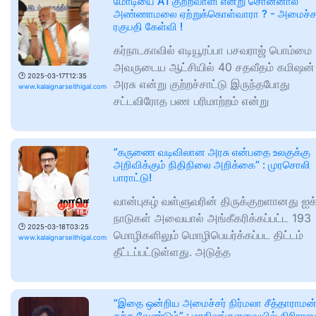
மோடியை A1 குற்றவாளி என்று சொன்னால்
அண்ணாமலை ஏற்றுக்கொள்வாரா ? - அமைச்ச
ரகுபதி கேள்வி !
கர்நாடகாவில் எடியூரப்பா பசவராஜ் பொம்மை
அவருடைய ஆட்சியில் 40 சதவீதம் கமிஷன்
🕑
2025-03-17T12:35
அரசு என்று குற்றச்சாட்டு இருந்தபோது
www.kalaignarseithigal.com
சட்டவிரோத பண பரிமாற்றம் என்று
”கருணை வடிவிலான அரசு என்பதை உலகுக்கு
அறிவிக்கும் நிதிநிலை அறிக்கை” : முரசொலி
பாராட்டு!
வான்புகழ் வள்ளுவரின் திருக்குறளானது ஐக
நாடுகள் அவையால் அங்கீகரிக்கப்பட்ட 193
🕑
2025-03-18T03:25
மொழிகளிலும் மொழிபெயர்க்கப்பட திட்டம்
www.kalaignarseithigal.com
தீட்டப்பட்டுள்ளது. அடுத்த
”இதை ஒன்றிய அமைச்சர் நிர்மலா சீத்தாராமன
கற்க வேண்டும்” : மாநிலங்களவையில் கிரிராஜ