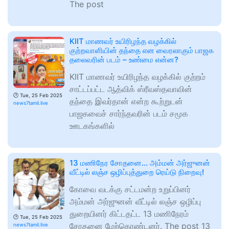
The post
KIIT மாணவர் உயிரிழந்த வழக்கில்
குற்றவாளியின் தந்தை என வைரலாகும் பாஜக
தலைவரின் படம் – உண்மை என்ன?
KIIT மாணவர் உயிரிழந்த வழக்கில் குற்றம்
சாட்டப்பட்ட ஆத்விக் ஸ்ரீவஸ்தவாவின்
🕑
Tue, 25 Feb 2025
தந்தை இவர்தான் என்ற கூற்றுடன்
news7tamil.live
பாஜகவைச் சார்ந்தவரின் படம் சமூக
ஊடகங்களில்
13 மணிநேர சோதனை… அம்மன் அர்ஜுனன்
வீட்டில் லஞ்ச ஒழிப்புத்துறை ரெய்டு நிறைவு!
கோவை வடக்கு சட்டமன்ற உறுப்பினர்
அம்மன் அர்ஜுனன் வீட்டில் லஞ்ச ஒழிப்பு
துறையினர் கிட்டதட்ட 13 மணிநேரம்
🕑
Tue, 25 Feb 2025
சோதனை மேற்கொண்டனர். The post 13
news7tamil.live