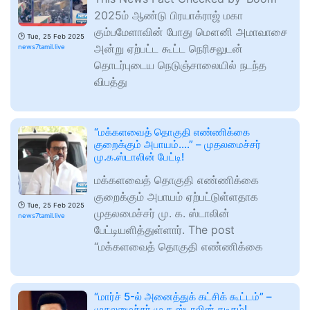
2025ம் ஆண்டு பிரயாக்ராஜ் மகா
கும்பமேளாவின் போது மௌனி அமாவாசை
🕑
Tue, 25 Feb 2025
அன்று ஏற்பட்ட கூட்ட நெரிசலுடன்
news7tamil.live
தொடர்புடைய நெடுஞ்சாலையில் நடந்த
விபத்து
“மக்களவைத் தொகுதி எண்ணிக்கை
குறைக்கும் அபாயம்….” – முதலமைச்சர்
மு.க.ஸ்டாலின் பேட்டி!
மக்களவைத் தொகுதி எண்ணிக்கை
குறைக்கும் அபாயம் ஏற்பட்டுள்ளதாக
🕑
Tue, 25 Feb 2025
முதலமைச்சர் மு. க. ஸ்டாலின்
news7tamil.live
பேட்டியளித்துள்ளார். The post
“மக்களவைத் தொகுதி எண்ணிக்கை
“மார்ச் 5-ல் அனைத்துக் கட்சிக் கூட்டம்” –
முதலமைச்சர் மு.க.ஸ்டாலின் கடிதம்!