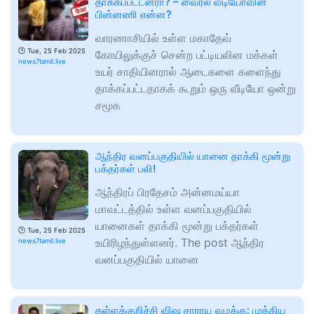
தாக்கப்பட்டனரா? – வைரல் வீடியோவின்
பின்னணி என்ன?
வாரணாசியில் உள்ள மகாதேவ்
🕑
Tue, 25 Feb 2025
கோயிலுக்குச் சென்ற பட்டியலின மக்கள்
news7tamil.live
உயர் சாதியினரால் ஆடைகளை களைந்து
தாக்கப்பட்டதாகக் கூறும் ஒரு வீடியோ ஒன்று
சமூக
ஆந்திர வனப்பகுதியில் யானை தாக்கி மூன்று
பக்தர்கள் பலி!
ஆந்திரப் பிரதேசம் அன்னமய்யா
மாவட்டத்தில் உள்ள வனப்பகுதியில்
யானைகள் தாக்கி மூன்று பக்தர்கள்
🕑
Tue, 25 Feb 2025
உயிரிழந்துள்ளனர். The post ஆந்திர
news7tamil.live
வனப்பகுதியில் யானை
கள்ளக்குறிச்சி விஷ சாராய வழக்கு: முக்கிய