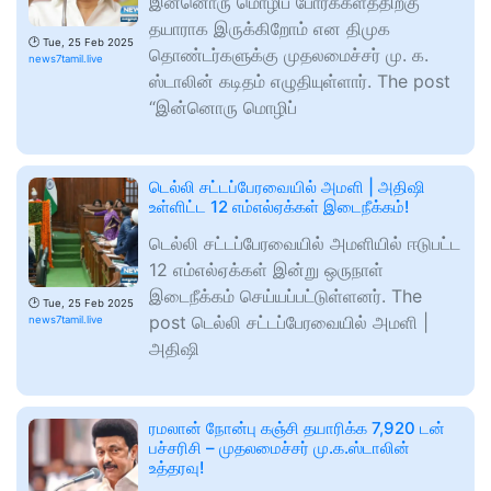
இன்னொரு மொழிப் போர்க்களத்திற்கு
தயாராக இருக்கிறோம் என திமுக
🕑
Tue, 25 Feb 2025
தொண்டர்களுக்கு முதலமைச்சர் மு. க.
news7tamil.live
ஸ்டாலின் கடிதம் எழுதியுள்ளார். The post
“இன்னொரு மொழிப்
டெல்லி சட்டப்பேரவையில் அமளி | அதிஷி
உள்ளிட்ட 12 எம்எல்ஏக்கள் இடைநீக்கம்!
டெல்லி சட்டப்பேரவையில் அமளியில் ஈடுபட்ட
12 எம்எல்ஏக்கள் இன்று ஒருநாள்
இடைநீக்கம் செய்யப்பட்டுள்ளனர். The
🕑
Tue, 25 Feb 2025
post டெல்லி சட்டப்பேரவையில் அமளி |
news7tamil.live
அதிஷி
ரமலான் நோன்பு கஞ்சி தயாரிக்க 7,920 டன்
பச்சரிசி – முதலமைச்சர் மு.க.ஸ்டாலின்
உத்தரவு!