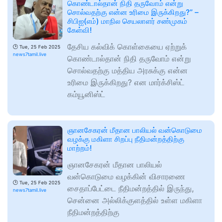
கொண்டால்தான் நிதி தருவோம் என்று
சொல்வதற்கு என்ன உரிமை இருக்கிறது?” –
சிபிஐ(எம்) மாநில செயலாளர் சண்முகம்
கேள்வி!
தேசிய கல்விக் கொள்கையை ஏற்றுக்
🕑
Tue, 25 Feb 2025
news7tamil.live
கொண்டால்தான் நிதி தருவோம் என்று
சொல்வதற்கு மத்திய அரசுக்கு என்ன
உரிமை இருக்கிறது? என மார்க்சிஸ்ட்
கம்யூனிஸ்ட்
ஞானசேகரன் மீதான பாலியல் வன்கொடுமை
வழக்கு மகிளா சிறப்பு நீதிமன்றத்திற்கு
மாற்றம்!
ஞானசேகரன் மீதான பாலியல்
வன்கொடுமை வழக்கின் விசாரணை
🕑
Tue, 25 Feb 2025
சைதாப்பேட்டை நீதிமன்றத்தில் இருந்து,
news7tamil.live
சென்னை அல்லிக்குளத்தில் உள்ள மகிளா
நீதிமன்றத்திற்கு