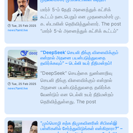
மார்ச் 5-ம் தேதி அனைத்துக் கட்சிக்
கூட்டம் நடைபெறும் என முதலமைச்சர் மு.
க. ஸ்டாலின் தெரிவித்துள்ளார். The post
🕑
Tue, 25 Feb 2025
“மார்ச் 5-ல் அனைத்துக் கட்சிக் கூட்டம்”
news7tamil.live
“‘DeepSeek’ செயலி தீங்கு விளைவிக்கும்
என்றால் அதனை பயன்படுத்துவதை
தவிர்க்கவும்” – டெல்லி உயர் நீதிமன்றம்!
“DeepSeek” செயற்கை நுண்ணறிவு
செயலி தீங்கு விளைவிக்கும் என்றால்
🕑
Tue, 25 Feb 2025
அதனை பயன்படுத்துவதை தவிர்க்க
news7tamil.live
வேண்டும் என டெல்லி உயர் நீதிமன்றம்
தெரிவித்துள்ளது. The post
“மும்மொழி கற்க திமுகவினரின் சிபிஎஸ்இ
பள்ளிகளில் சேர்த்துவிடுங்கள் என்கிறாரா?” –