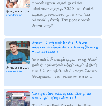
ரமலான் நோன்பு கஞ்சி தயாரிக்க
பள்ளிவாசல்களுக்கு 7,920 டன் பச்சரிசி
🕑
Tue, 25 Feb 2025
வழங்க முதலமைச்சர் மு. க. ஸ்டாலின்
news7tamil.live
உத்தரவிட்டுள்ளார். The post ரமலான்
நோன்பு கஞ்சி
கேரளா | பெண் நண்பர் உள்பட 5 பேரை
சுத்தியால் அடித்துக் கொலை செய்த இளைஞர்
– நடந்தது என்ன?
கேரளாவில் இளைஞர் ஒருவர் தனது பெண்
நண்பர், உறவினர்கள் மற்றும் குடும்பத்தினர்
🕑
Tue, 25 Feb 2025
என 5 பேரை சுத்தியால் அடித்துக் கொலை
news7tamil.live
செய்துள்ளார். கொலைக்கான காரணம்
‘மகா கும்பமேளாவில் ஏற்பட்ட விபத்து’ என
வைரலாகும் பதிவு உண்மையா?
This News Fact Checked by ‘Boom’