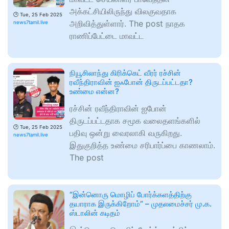
அக்கட்சியிலிருந்து விலகுவதாக
🕑
Tue, 25 Feb 2025
அறிவித்துள்ளார். The post நாதக
news7tamil.live
ராணிப்பேட்டை மாவட்ட
நியூசிலாந்து கிரிக்கெட் வீரர் ரச்சின்
ரவீந்திராவின் ஐஃபோன் திருடப்பட்டதா?
உண்மை என்ன?
ரச்சின் ரவீந்திராவின் ஐபோன்
திருடப்பட்டதாக சமூக வலைதளங்களில்
🕑
Tue, 25 Feb 2025
பதிவு ஒன்று வைரலாகி வருகிறது.
news7tamil.live
இதுகுறித்த உண்மை சரிபார்ப்பை காணலாம்.
The post
“இன்னொரு மொழிப் போர்க்களத்திற்கு
தயாராக இருக்கிறோம்” – முதலமைச்சர் மு.க.
ஸ்டாலின் கடிதம்