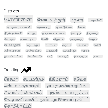
Districts
சென்னை
கோயம்புத்தூர்
மதுரை
புதுச்சேரி
திருச்சிராப்பள்ளி
தஞ்சாவூர்
திண்டுக்கல்
சேலம்
திருநெல்வேலி
கடலூர்
திருவண்ணாமலை
திருப்பூர்
திருவாரூர்
அரியலூர்
நாகப்பட்டினம்
தேனி
விழுப்புரம்
தூத்துக்குடி
வேலூர்
மயிலாடுதுறை
திருப்பத்தூர்
சிவகங்கை
தருமபுரி
தென்காசி
நீலகிரி
கன்னியாகுமரி
புதுக்கோட்டை
விருதுநகர்
திருவள்ளூர்
ஈரோடு
இராணிப்பேட்டை
கிருஷ்ணகிரி
கரூர்
பெரம்பலூர்
இராமநாதபுரம்
நாமக்கல்
Trending
பிரதமர்
சட்டமன்றம்
நீதிமன்றம்
தவெக
வலியுறுத்தல் ஊழல்
நாடாளுமன்ற உறுப்பினர்
அமைச்சர் விக்னேஷ்
முதல்வர் வலியுறுத்தல்
கோதாவரி காவிரி குண்டாறு இணைப்பு திட்டம்
தொழில்நுட்பம்