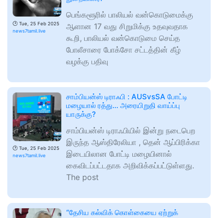
பெங்களூரில் பாலியல் வன்கொடுமைக்கு
🕑
Tue, 25 Feb 2025
ஆளான 17 வது சிறுமிக்கு உதவுவதாக
news7tamil.live
கூறி, பாலியல் வன்கொடுமை செய்த
போலீசாரை போக்சோ சட்டத்தின் கீழ்
வழக்கு பதிவு
சாம்பியன்ஸ் டிராஃபி : AUSvsSA போட்டி
மழையால் ரத்து… அரையிறுதி வாய்ப்பு
யாருக்கு?
சாம்பியன்ஸ் டிராஃபியில் இன்று நடைபெற
இருந்த ஆஸ்திரேலியா , தென் ஆப்பிரிக்கா
🕑
Tue, 25 Feb 2025
இடையிலான போட்டி மழையினால்
news7tamil.live
கைவிடப்பட்டதாக அறிவிக்கப்பட்டுள்ளது.
The post
“தேசிய கல்விக் கொள்கையை ஏற்றுக்