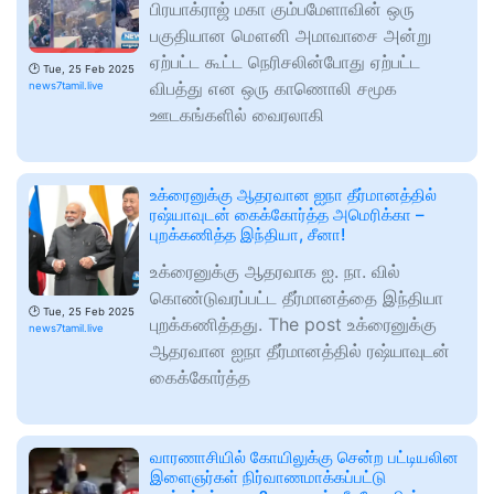
பிரயாக்ராஜ் மகா கும்பமேளாவின் ஒரு
பகுதியான மௌனி அமாவாசை அன்று
ஏற்பட்ட கூட்ட நெரிசலின்போது ஏற்பட்ட
🕑
Tue, 25 Feb 2025
விபத்து என ஒரு காணொலி சமூக
news7tamil.live
ஊடகங்களில் வைரலாகி
உக்ரைனுக்கு ஆதரவான ஐநா தீர்மானத்தில்
ரஷ்யாவுடன் கைக்கோர்த்த அமெரிக்கா –
புறக்கணித்த இந்தியா, சீனா!
உக்ரைனுக்கு ஆதரவாக ஐ. நா. வில்
கொண்டுவரப்பட்ட தீர்மானத்தை இந்தியா
🕑
Tue, 25 Feb 2025
புறக்கணித்தது. The post உக்ரைனுக்கு
news7tamil.live
ஆதரவான ஐநா தீர்மானத்தில் ரஷ்யாவுடன்
கைக்கோர்த்த
வாரணாசியில் கோயிலுக்கு சென்ற பட்டியலின
இளைஞர்கள் நிர்வாணமாக்கப்பட்டு