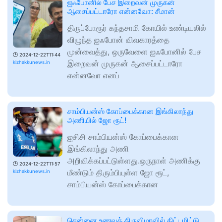
ஐஃபோனில் பேச இறைவன் முருகன்
ஆசைப்பட்டாரோ என்னவோ: சீமான்
திருப்போரூர் கந்தசாமி கோயில் உண்டியலில்
விழுந்த ஐஃபோன் விவகாரத்தை
முன்வைத்து, ஒருவேளை ஐஃபோனில் பேச
🕑
2024-12-22T11:44
இறைவன் முருகன் ஆசைப்பட்டாரோ
kizhakkunews.in
என்னவோ எனப்
சாம்பியன்ஸ் கோப்பைக்கான இங்கிலாந்து
அணியில் ஜோ ரூட்!
ஐசிசி சாம்பியன்ஸ் கோப்பைக்கான
இங்கிலாந்து அணி
அறிவிக்கப்பட்டுள்ளது.ஒருநாள் அணிக்கு
🕑
2024-12-22T11:57
மீண்டும் திரும்பியுள்ள ஜோ ரூட்,
kizhakkunews.in
சாம்பியன்ஸ் கோப்பைக்கான
சென்னை உணவுத் திருவிழாவில் திட்டமிட்டு