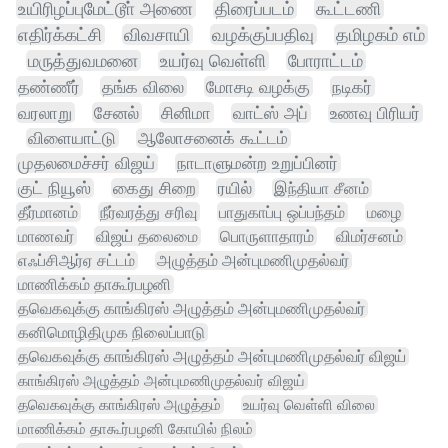
உயிரிழப்புமேட்டூா் அணை
திரைப்படம்
கூட்டணி
எதிர்க்கட்சி
விவசாயி
வழக்குப்பதிவு
தமிழகம் எம்
மருத்துவமனை
உயர்வு வெள்ளி
போராட்டம்
தண்ணீர்
தங்க விலை
மோசடி வழக்கு
நடிகர்
வரலாறு
சேனல்
சினிமா
வாட்ஸ் அப்
உணவு பிரியர்
விளையாட்டு
ஆலோசனைக் கூட்டம்
முதலமைச்சர் விஜய்
நாடாளுமன்ற உறுப்பினர்
குட் நியூஸ்
கைது சிறை
ரயில்
இந்தியா சீனம்
தீர்மானம்
நீர்வரத்து சரிவு
பாதுகாப்பு ஒப்பந்தம்
மழை
மாணவர்
விஜய் தலைமை
பொருளாதாரம்
விமர்சனம்
எஃப்சிஆர்ஏ சட்டம்
அழுத்தம் அன்புமணிமுதல்வர்
மாணிக்கம் தாகூர்பழனி
தவெகவுக்கு காங்கிரஸ் அழுத்தம் அன்புமணிமுதல்வர்
கனிமொழிதிமுக நிலைப்பாடு
தவெகவுக்கு காங்கிரஸ் அழுத்தம் அன்புமணிமுதல்வர் விஜய்
காங்கிரஸ் அழுத்தம் அன்புமணிமுதல்வர் விஜய்
தவெகவுக்கு காங்கிரஸ் அழுத்தம்
உயர்வு வெள்ளி விலை
மாணிக்கம் தாகூர்பழனி கோயில் நிலம்