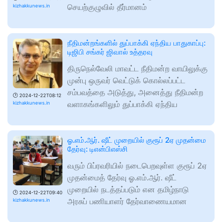
செயற்குழுவில் தீர்மானம்
kizhakkunews.in
நீதிமன்றங்களில் துப்பாக்கி ஏந்திய பாதுகாப்பு:
டிஜிபி சங்கர் ஜிவால் உத்தரவு
திருநெல்வேலி மாவட்ட நீதிமன்ற வாயிலுக்கு
முன்பு ஒருவர் வெட்டுக் கொல்லப்பட்ட
சம்பவத்தை அடுத்து, அனைத்து நீதிமன்ற
🕑
2024-12-22T08:12
வளாகங்களிலும் துப்பாக்கி ஏந்திய
kizhakkunews.in
ஓ.எம்.ஆர். ஷீட் முறையில் குரூப் 2ஏ முதன்மை
தேர்வு: டிஎன்பிஎஸ்சி
வரும் பிப்ரவரியில் நடைபெறவுள்ள குரூப் 2ஏ
முதன்மைத் தேர்வு ஓ.எம்.ஆர். ஷீட்
முறையில் நடத்தப்படும் என தமிழ்நாடு
🕑
2024-12-22T09:40
அரசுப் பணியாளர் தேர்வாணையமான
kizhakkunews.in