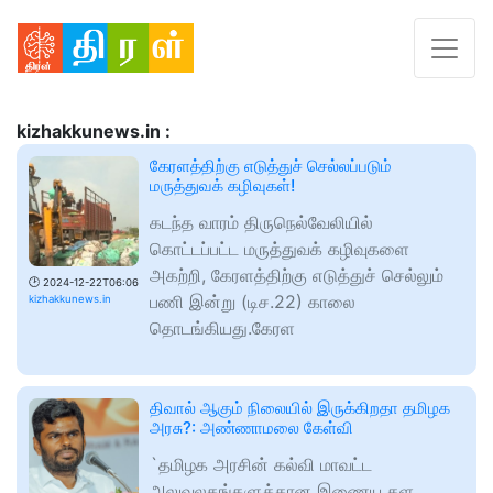
kizhakkunews.in :
கேரளத்திற்கு எடுத்துச் செல்லப்படும்
மருத்துவக் கழிவுகள்!
கடந்த வாரம் திருநெல்வேலியில்
கொட்டப்பட்ட மருத்துவக் கழிவுகளை
அகற்றி, கேரளத்திற்கு எடுத்துச் செல்லும்
🕑
2024-12-22T06:06
பணி இன்று (டிச.22) காலை
kizhakkunews.in
தொடங்கியது.கேரள
திவால் ஆகும் நிலையில் இருக்கிறதா தமிழக
அரசு?: அண்ணாமலை கேள்வி
`தமிழக அரசின் கல்வி மாவட்ட
அலுவலகங்களுக்கான இணைய தள