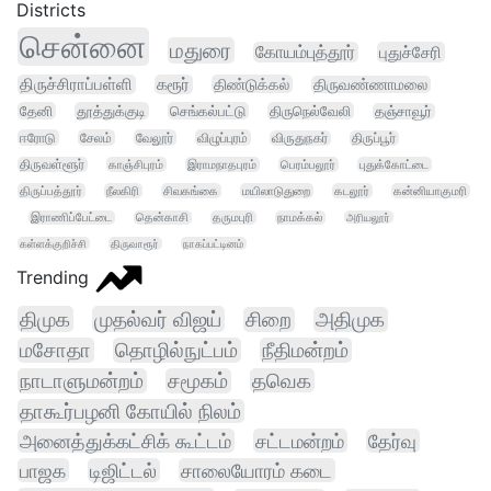
Districts
சென்னை
மதுரை
கோயம்புத்தூர்
புதுச்சேரி
திருச்சிராப்பள்ளி
கரூர்
திண்டுக்கல்
திருவண்ணாமலை
தேனி
தூத்துக்குடி
செங்கல்பட்டு
திருநெல்வேலி
தஞ்சாவூர்
ஈரோடு
சேலம்
வேலூர்
விழுப்புரம்
விருதுநகர்
திருப்பூர்
திருவள்ளூர்
காஞ்சிபுரம்
இராமநாதபுரம்
பெரம்பலூர்
புதுக்கோட்டை
திருப்பத்தூர்
நீலகிரி
சிவகங்கை
மயிலாடுதுறை
கடலூர்
கன்னியாகுமரி
இராணிப்பேட்டை
தென்காசி
தருமபுரி
நாமக்கல்
அரியலூர்
கள்ளக்குறிச்சி
திருவாரூர்
நாகப்பட்டினம்
Trending
திமுக
முதல்வர் விஜய்
சிறை
அதிமுக
மசோதா
தொழில்நுட்பம்
நீதிமன்றம்
நாடாளுமன்றம்
சமூகம்
தவெக
தாகூர்பழனி கோயில் நிலம்
அனைத்துக்கட்சிக் கூட்டம்
சட்டமன்றம்
தேர்வு
பாஜக
டிஜிட்டல்
சாலையோரம் கடை