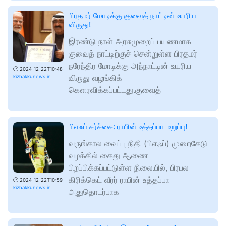
பிரதமர் மோடிக்கு குவைத் நாட்டின் உயரிய
விருது!
இரண்டு நாள் அரசுமுறைப் பயணமாக
குவைத் நாட்டிற்குச் சென்றுள்ள பிரதமர்
நரேந்திர மோடிக்கு அந்நாட்டின் உயரிய
🕑
2024-12-22T10:48
விருது வழங்கிக்
kizhakkunews.in
கௌரவிக்கப்பட்டது.குவைத்
பிஎஃப் சர்ச்சை: ராபின் உத்தப்பா மறுப்பு!
வருங்கால வைப்பு நிதி (பிஎஃப்) முறைகேடு
வழக்கில் கைது ஆணை
பிறப்பிக்கப்பட்டுள்ள நிலையில், பிரபல
கிரிக்கெட் வீரர் ராபின் உத்தப்பா
🕑
2024-12-22T10:59
kizhakkunews.in
அதுதொடர்பாக