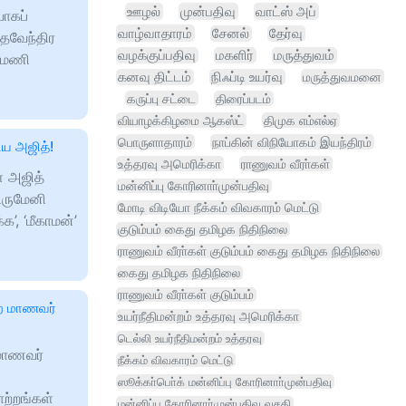
ஊழல்
முன்பதிவு
வாட்ஸ் அப்
ாகப்
வாழ்வாதாரம்
சேனல்
தேர்வு
தேவேந்திர
வழக்குப்பதிவு
மகளிர்
மருத்துவம்
0 மணி
கனவு திட்டம்
நிஃப்டி உயர்வு
மருத்துவமனை
கருப்பு சட்டை
திரைப்படம்
வியாழக்கிழமை ஆகஸ்ட்
திமுக எம்எல்ஏ
பொருளாதாரம்
நாப்கின் விநியோகம் இயந்திரம்
ிய அஜித்!
உத்தரவு அமெரிக்கா
ராணுவம் வீரா்கள்
ை அஜித்
மன்னிப்பு கோரினாா்முன்பதிவு
ிருமேனி
மோடி விடியோ நீக்கம் விவகாரம் மெட்டு
க’, ‘மீகாமன்’
குடும்பம் கைது தமிழக நிதிநிலை
ராணுவம் வீரா்கள் குடும்பம் கைது தமிழக நிதிநிலை
கைது தமிழக நிதிநிலை
ராணுவம் வீரா்கள் குடும்பம்
றை மாணவர்
உயர்நீதிமன்றம் உத்தரவு அமெரிக்கா
டெல்லி உயர்நீதிமன்றம் உத்தரவு
 மாணவர்
நீக்கம் விவகாரம் மெட்டு
ஸூக்கா்பொ்க் மன்னிப்பு கோரினாா்முன்பதிவு
ாற்றங்கள்
மன்னிப்பு கோரினாா்முன்பதிவு வசதி