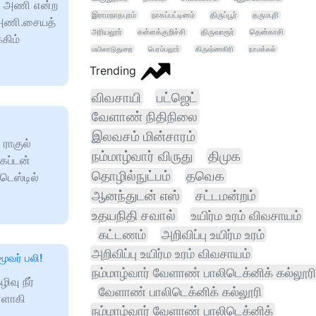
்த அணி என்ற
இராமநாதபுரம்
நாகப்பட்டினம்
திருப்பூர்
தருமபுரி
அணி.சையத்
அரியலூர்
கள்ளக்குறிச்சி
திருவாரூர்
தென்காசி
்கிம்
மயிலாடுதுறை
பெரம்பலூர்
கிருஷ்ணகிரி
நாமக்கல்
Trending
விவசாயி
பட்ஜெட்
வேளாண் நிதிநிலை
இலவசம் மின்சாரம்
 ராகுல்
நம்மாழ்வார் விருது
திமுக
ேப்டன்
தொழில்நுட்பம்
தவெக
டெஸ்டில்
ஆனந்துடன் எஸ்
சட்டமன்றம்
உதயநிதி சவால்
உயிர்ம உரம் விவசாயம்
கட்டணம்
அறிவிப்பு உயிர்ம உரம்
அறிவிப்பு உயிர்ம உரம் விவசாயம்
மூவர் பலி!
நம்மாழ்வார் வேளாண் பாலிடெக்னிக் கல்லூரி
வு நீர்
வேளாண் பாலிடெக்னிக் கல்லூரி
ள்ளாகி
நம்மாழ்வார் வேளாண் பாலிடெக்னிக்