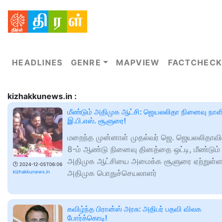
HEADLINES
GENRE
MAPVIEW
FACTCHECK
kizhakkunews.in :
மீண்டும் அதிமுக ஆட்சி: ஜெயலலிதா நினைவு நாளி
இ.பி.எஸ். சூளுரை!
மறைந்த முன்னாள் முதல்வர் ஜெ. ஜெயலலிதாவி
8-ம் ஆண்டு நினைவு தினத்தை ஒட்டி, மீண்டும்
அதிமுக ஆட்சியை அமைக்க சூளுரை ஏற்றுள்ளா
🕑
2024-12-05T06:06
அதிமுக பொதுச்செயலாளர்
kizhakkunews.in
கவிழ்ந்த பிரான்ஸ் அரசு: அதிபர் பதவி விலக
போர்க்கொடி!