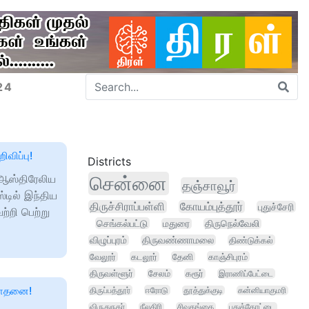
24
ிவிப்பு!
Districts
 ஆஸ்திரேலிய
சென்னை
தஞ்சாவூர்
்டில் இந்திய
திருச்சிராப்பள்ளி
கோயம்புத்தூர்
புதுச்சேரி
்றி பெற்று
செங்கல்பட்டு
மதுரை
திருநெல்வேலி
விழுப்புரம்
திருவண்ணாமலை
திண்டுக்கல்
வேலூர்
கடலூர்
தேனி
காஞ்சிபுரம்
திருவள்ளூர்
சேலம்
கரூர்
இராணிப்பேட்டை
 சாதனை!
திருப்பத்தூர்
ஈரோடு
தூத்துக்குடி
கன்னியாகுமரி
விருதுநகர்
நீலகிரி
சிவகங்கை
புதுக்கோட்டை