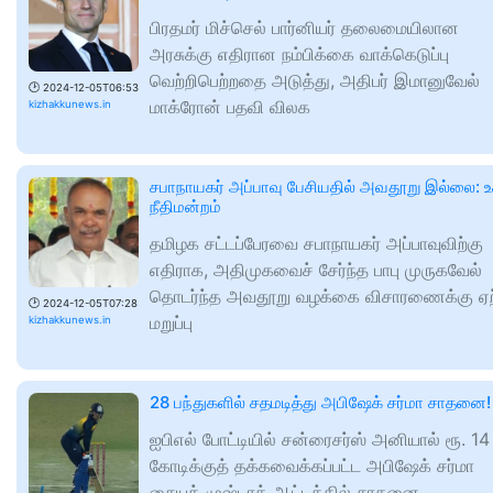
பிரதமர் மிச்செல் பார்னியர் தலைமையிலான
அரசுக்கு எதிரான நம்பிக்கை வாக்கெடுப்பு
வெற்றிபெற்றதை அடுத்து, அதிபர் இமானுவேல்
🕑
2024-12-05T06:53
மாக்ரோன் பதவி விலக
kizhakkunews.in
சபாநாயகர் அப்பாவு பேசியதில் அவதூறு இல்லை: உ
நீதிமன்றம்
தமிழக சட்டப்பேரவை சபாநாயகர் அப்பாவுவிற்கு
எதிராக, அதிமுகவைச் சேர்ந்த பாபு முருகவேல்
தொடர்ந்த அவதூறு வழக்கை விசாரணைக்கு ஏ
🕑
2024-12-05T07:28
மறுப்பு
kizhakkunews.in
28 பந்துகளில் சதமடித்து அபிஷேக் சர்மா சாதனை!
ஐபிஎல் போட்டியில் சன்ரைசர்ஸ் அனியால் ரூ. 14
கோடிக்குத் தக்கவைக்கப்பட்ட அபிஷேக் சர்மா
சையத் முஷ்டாக் ஆட்டத்தில் சாதனை