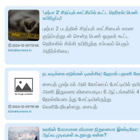
‘புஷ்பா 2’ சிறப்புக் காட்சியில் கூட்ட நெரிசல்: பெண்
உயிரிழப்பு!
புஷ்பா 2 படத்தின் சிறப்புக் காட்சியைக் காண
குடும்பத்துடன் சென்ற பெண் ஒருவர் கூட்ட
நெரிசலில் சிக்கி உயிரிழந்த சம்பவம் பெரும்
🕑
2024-12-05T10:05
அதிர்ச்சியை
kizhakkunews.in
நடவடிக்கை எடுங்கள் டிஎன்சிஏ: ஹேமங் பதானி க
சையத் முஷ்டாக் அலி கோப்பைப் போட்டியில் தம
அணி இதுவரை விளையாடிய 6 ஆட்டங்களில் 4-
தோல்வியடைந்து போட்டியிலிருந்து
வெளியேறியுள்ளது. சையத்
🕑
2024-12-05T10:49
kizhakkunews.in
உலகின் மோசமான விமான நிறுவனமா இண்டிகோ:
ஆய்வு முடிவுகள் கூறுவது என்ன?