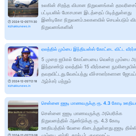
உலகின் சிறந்த விமான நிறுவனங்கள் தரவரிசைப
பட்டியலில் மோசமான இடத்தைப் பிடித்துள்ளது
இண்டிகோ நிறுவனம்.உலகளவில் செயல்படும் வ
🕑
2024-12-05T11:30
நிறுவனங்களின்
kizhakkunews.in
ஏலத்தில் மும்பை இந்தியன்ஸ் கோட்டை விட்ட வீரர்க
5 முறை ஐபிஎல் கோப்பையை வென்ற மும்பை 
இந்தாண்டு ஏலத்தில் 15 வீரர்களை நூலிழையில
தவறவிட்டது.வேகப்பந்து வீச்சாளர்களான ஜோஃப்
ஆர்ச்சர் மற்றும்
🕑
2024-12-05T12:18
kizhakkunews.in
சென்னை ஐஐடி மாணவருக்கு ரூ. 4.3 கோடி ஊதிய
சென்னை ஐஐடி மாணவருக்கு அமெரிக்க
நிறுவனத்தில் ஆண்டுக்கு ரூ. 4.3 கோடி
ஊதியத்தில் வேலை கிடைத்துள்ளது.ஐஐடி தில்ல
மும்பை, ரூர்கி, கரக்பூர், குவாஹட்டி
🕑
2024-12-05T13:08