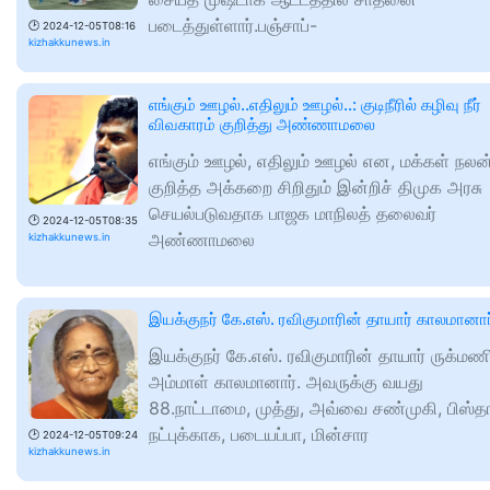
படைத்துள்ளார்.பஞ்சாப்-
🕑
2024-12-05T08:16
kizhakkunews.in
எங்கும் ஊழல்..எதிலும் ஊழல்..: குடிநீரில் கழிவு நீர்
விவகாரம் குறித்து அண்ணாமலை
எங்கும் ஊழல், எதிலும் ஊழல் என, மக்கள் நலன
குறித்த அக்கறை சிறிதும் இன்றிச் திமுக அரசு
செயல்படுவதாக பாஜக மாநிலத் தலைவர்
🕑
2024-12-05T08:35
அண்ணாமலை
kizhakkunews.in
இயக்குநர் கே.எஸ். ரவிகுமாரின் தாயார் காலமானார
இயக்குநர் கே.எஸ். ரவிகுமாரின் தாயார் ருக்மண
அம்மாள் காலமானார். அவருக்கு வயது
88.நாட்டாமை, முத்து, அவ்வை சண்முகி, பிஸ்த
நட்புக்காக, படையப்பா, மின்சார
🕑
2024-12-05T09:24
kizhakkunews.in