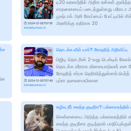
டி20 வரலாற்றில் அதிக ரன்கள் குவித
சாதனையைப் படைத்துள்ளது பரோடா 
முஷ்டாக் அலி கோப்பைப் போட்டியில் சிக
அணிக்கு எதிராக 20
🕑
2024-12-05T07:19
kizhakkunews.in
ச்ச
தொடக்க வீரர் யார்?: ரோஹித் அறிவிப்பு
பிஜிடி தொடரின் 2-வது டெஸ்டில் கேஎல்
தொடக்க வீரராக விளையாடுவார் என க
ரோஹித் சர்மா தெரிவித்துள்ளார்.பெர்த் 
ற்க
பும்ரா தலைமையிலான
🕑
2024-12-05T07:40
kizhakkunews.in
கழிவு நீர் கலந்த குடிநீரா?: பல்லாவரத்தில் 
சென்னையை அடுத்த பல்லாவரத்தில் கழி
கலந்த குடிநீரை குடித்தால் பாதிப்புக்கு
பொதுமக்கள் மூவர் இன்று (டிச.5)