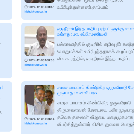
உயிரிழந்துள்ளனர்.தாம்பரம்
🕑
2024-12-05T08:17
kizhakkunews.in
குடிநீரால் இந்த பாதிப்பு ஏற்பட்டிருக்குமா 
உள்ளது: மா. சுப்பிரமணியன்
்
பல்லாவரத்தில் குடிநீரில் கழிவு நீர் கலந
பொதுமக்கள் உயிரிழந்ததாகக் கூறப்படும
விவகாரத்தில், குடிநீரால் இந்த பாதிப்பு
🕑
2024-12-05T08:55
kizhakkunews.in
்!
சமரச பாயாசம் கிண்டுகிற ஒருவரோடு ம
முடியாது: வன்னியரசு
ி
சமரச பாயாசம் கிண்டுகிற ஒருவரோடு
திருமாவளவன் மேடையை பகிர முடியா
ா,
தவெக தலைவர் விஜயை மறைமுகமாக
🕑
2024-12-05T09:54
விமர்சித்துள்ளார் விசிக துணை பொது
kizhakkunews.in