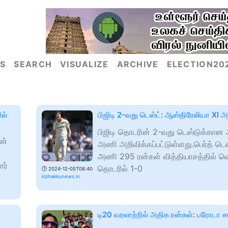
S
SEARCH
VISUALIZE
ARCHIVE
ELECTION20
ல்
பிஜிடி 2-வது டெஸ்ட்: ஆஸ்திரேலியா XI அற
பிஜிடி தொடரின் 2-வது டெஸ்டுக்கான
ன்
அணி அறிவிக்கப்பட்டுள்ளது.பெர்த் டெஸ
அணி 295 ரன்கள் வித்தியாசத்தில் வெற
ர்
தொடரில் 1-0
🕑
2024-12-05T06:40
kizhakkunews.in
டி20 வரலாற்றில் அதிக ரன்கள்: பரோடா