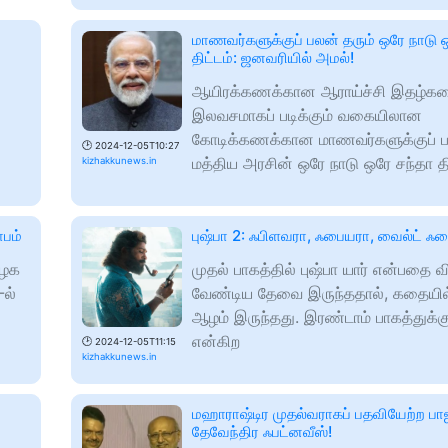
மாணவர்களுக்குப் பலன் தரும் ஒரே நாடு 
திட்டம்: ஜனவரியில் அமல்!
ஆயிரக்கணக்கான ஆராய்ச்சி இதழ்க
இலவசமாகப் படிக்கும் வகையிலான
கோடிக்கணக்கான மாணவர்களுக்குப் ப
🕑
2024-12-05T10:27
மத்திய அரசின் ஒரே நாடு ஒரே சந்தா தி
kizhakkunews.in
ோபம்
புஷ்பா 2: ஃபிளவரா, ஃபையரா, வைல்ட் ஃ
ிழக
முதல் பாகத்தில் புஷ்பா யார் என்பதை வ
ல்
வேண்டிய தேவை இருந்ததால், கதையில
ஆழம் இருந்தது. இரண்டாம் பாகத்துக்கு
என்கிற
🕑
2024-12-05T11:15
kizhakkunews.in
மஹாராஷ்டிர முதல்வராகப் பதவியேற்ற ப
தேவேந்திர ஃபட்னவீஸ்!