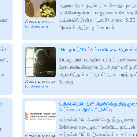
்
மஹாராஷ்டிர முதல்வராக 3-வது முறைய
பதவியேற்றுள்ளார் பாஜகவைச் சேர்ந்த 
ிமான
ஃபட்னவீஸ்.இன்று (டிச.5) மாலை 5.3
🕑
2024-12-05T12:12
அளவில் தெற்கு மும்பையில்
kizhakkunews.in
ள்!
‘விடாமுயற்சி’ டப்பிங் பணிகளை தொடங்க
அணி,
விடாமுயற்சி படத்தின் டப்பிங் பணிகள
்
தொடங்கியுள்ளதாக இயக்குநர் மகிழ் த
ரா
தெரிவித்துள்ளார்.‘தடம்’, ‘தடையறத் தாக்
போன்ற
🕑
2024-12-05T12:42
kizhakkunews.in
ம்
உயர்கல்வியில் இனி ஆண்டுக்கு இரு மு
சேர்க்கை: யு.ஜி.சி. அறிவிப்பு
உயர்கல்வியில் ஆண்டுக்கு இரு முறை
சேர்க்கை நடைமுறை உள்ளிட்ட நாட்டின்
ி,
உயர்கல்வியில் மேற்கொள்ளப்பட உள்ள ம
🕑
2024-12-05T13:24