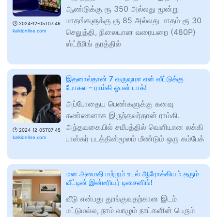
ஆண்டுக்கு ரூ 350 அல்லது மூன்று
மாதங்களுக்கு ரூ 85 அல்லது மாதம் ரூ 30
🕑
2024-12-05T07:46
செலுத்தி, நிலையான வரையறை (480P)
kalkionline.com
ஸ்ட்ரீமிங் தரத்தில்
இதனால்தான் 7 வருஷமா என் வீட்டுக்கு
போகல – ராம்கி ஓபன் டாக்!
அப்போதைய பெண்களுக்கு கனவு
கண்ணனாக இருந்தவர்தான் ராம்கி.
அந்தவகையில் சமீபத்தில் வெளியான லக்கி
🕑
2024-12-05T07:45
பாஸ்கர் படத்தின்மூலம் மீண்டும் ஒரு கம்பேக்
kalkionline.com
மன அமைதி மற்றும் உடல் ஆரோக்கியம் தரும்
வீட்டின் இன்டீரியர் டிசைனிங்!
வீடு என்பது தூங்குவதற்கான இடம்
மட்டுமல்ல, நாம் வாழும் நாட்களின் பெரும்