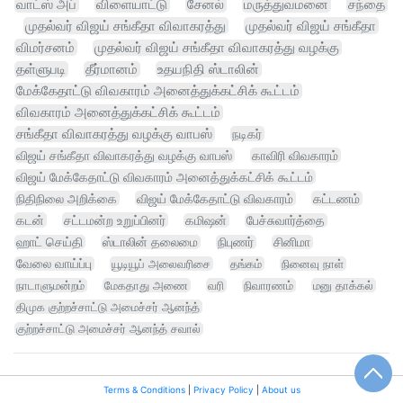
வாட்ஸ் அப்
விளையாட்டு
சேனல்
மருத்துவமனை
சந்தை
முதல்வர் விஜய் சங்கீதா விவாகரத்து
முதல்வர் விஜய் சங்கீதா
விமர்சனம்
முதல்வர் விஜய் சங்கீதா விவாகரத்து வழக்கு
தள்ளுபடி
தீர்மானம்
உதயநிதி ஸ்டாலின்
மேக்கேதாட்டு விவகாரம் அனைத்துக்கட்சிக் கூட்டம்
விவகாரம் அனைத்துக்கட்சிக் கூட்டம்
சங்கீதா விவாகரத்து வழக்கு வாபஸ்
நடிகர்
விஜய் சங்கீதா விவாகரத்து வழக்கு வாபஸ்
காவிரி விவகாரம்
விஜய் மேக்கேதாட்டு விவகாரம் அனைத்துக்கட்சிக் கூட்டம்
நிதிநிலை அறிக்கை
விஜய் மேக்கேதாட்டு விவகாரம்
கட்டணம்
கடன்
சட்டமன்ற உறுப்பினர்
கமிஷன்
பேச்சுவார்த்தை
ஹாட் செய்தி
ஸ்டாலின் தலைமை
நிபுணர்
சினிமா
வேலை வாய்ப்பு
யூடியூப் அலைவரிசை
தங்கம்
நினைவு நாள்
நாடாளுமன்றம்
மேகதாது அணை
வரி
நிவாரணம்
மனு தாக்கல்
திமுக குற்றச்சாட்டு அமைச்சர் ஆனந்த்
குற்றச்சாட்டு அமைச்சர் ஆனந்த் சவால்
Terms & Conditions
|
Privacy Policy
|
About us