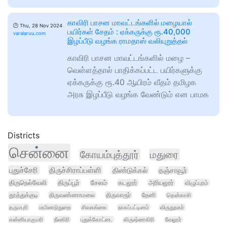
காவிரி பாசன மாவட்டங்களில் மழையால்
🕑
Thu, 28 Nov 2024
பயிர்கள் சேதம் : ஏக்கருக்கு ரூ.40,000
varalaruu.com
இழப்பீடு வழங்க ராமதாஸ் வலியுறுத்தல்
காவிரி பாசன மாவட்டங்களில் மழை –
வெள்ளத்தால் பாதிக்கப்பட்ட பயிர்களுக்கு
ஏக்கருக்கு ரூ.40 ஆயிரம் வீதம் தமிழக
அரசு இழப்பீடு வழங்க வேண்டும் என பாமக
Districts
சென்னை
கோயம்புத்தூர்
மதுரை
புதுச்சேரி
திருச்சிராப்பள்ளி
திண்டுக்கல்
தஞ்சாவூர்
திருநெல்வேலி
திருப்பூர்
சேலம்
கடலூர்
அரியலூர்
விழுப்புரம்
தூத்துக்குடி
திருவண்ணாமலை
திருவாரூர்
தேனி
தென்காசி
தருமபுரி
மயிலாடுதுறை
சிவகங்கை
நாகப்பட்டினம்
விருதுநகர்
கன்னியாகுமரி
நீலகிரி
புதுக்கோட்டை
கிருஷ்ணகிரி
வேலூர்