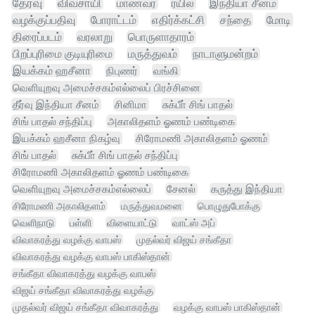
தேர்வு
விவசாயி
மாணவர்
ரயில்
இந்தியா சீனம்
வழக்குப்பதிவு
போராட்டம்
எதிர்க்கட்சி
சந்தை
மோடி
திரைப்படம்
வரலாறு
பொருளாதாரம்
பிறப்புரிமை குடியுரிமை
மருத்துவம்
நாடாளுமன்றம்
இயக்கம் ஹசீனா
நிபுணர்
வங்கி
வெளியுறவு அமைச்சகம்எல்லைப் பிரச்சினை
தீர்வு இந்தியா சீனம்
சினிமா
சுக்பீா் சிங் பாதல்
சிங் பாதல் சந்திப்பு
அகாலிதளம் ஓணம் பண்டிகை
இயக்கம் ஹசீனா நிகழ்வு
சிரோமணி அகாலிதளம் ஓணம்
சிங் பாதல்
சுக்பீா் சிங் பாதல் சந்திப்பு
சிரோமணி அகாலிதளம் ஓணம் பண்டிகை
வெளியுறவு அமைச்சகம்எல்லைப்
சேனல்
கருத்து இந்தியா
சிரோமணி அகாலிதளம்
மருத்துவமனை
பொழுதுபோக்கு
வெளிநாடு
பள்ளி
விளையாட்டு
வாட்ஸ் அப்
விவாகரத்து வழக்கு வாபஸ்
முதல்வர் விஜய் சங்கீதா
விவாகரத்து வழக்கு வாபஸ் பாகிஸ்தான்
சங்கீதா விவாகரத்து வழக்கு வாபஸ்
விஜய் சங்கீதா விவாகரத்து வழக்கு
முதல்வர் விஜய் சங்கீதா விவாகரத்து
வழக்கு வாபஸ் பாகிஸ்தான்