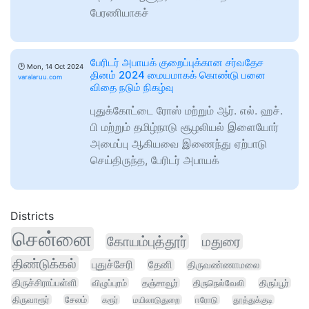
பேரணியாகச்
பேரிடர் அபாயக் குறைப்புக்கான சர்வதேச
🕑
Mon, 14 Oct 2024
தினம் 2024 மையமாகக் கொண்டு பனை
varalaruu.com
விதை நடும் நிகழ்வு
புதுக்கோட்டை ரோஸ் மற்றும் ஆர். எல். ஹச்.
பி மற்றும் தமிழ்நாடு சூழலியல் இளையோர்
அமைப்பு ஆகியவை இணைந்து ஏற்பாடு
செய்திருந்த, பேரிடர் அபாயக்
Districts
சென்னை
கோயம்புத்தூர்
மதுரை
திண்டுக்கல்
புதுச்சேரி
தேனி
திருவண்ணாமலை
திருச்சிராப்பள்ளி
விழுப்புரம்
தஞ்சாவூர்
திருநெல்வேலி
திருப்பூர்
திருவாரூர்
சேலம்
கரூர்
மயிலாடுதுறை
ஈரோடு
தூத்துக்குடி