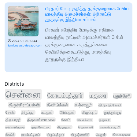
பிரதமர் மோடி குறித்து தரக்குறைவாக பேசிய
மாலத்தீவு அமைச்சர்கள்: அந்நாட்டு
தூதருக்கு இந்தியா சம்மன்
பிரதமர் நரேந்திர மோடிக்கு எதிராக
மாலத்தீவு நாட்டின் அமைச்சர்கள் 3 பேர்
🕑
2024-01-08 10:44
தரக்குறைவான கருத்துக்களை
tamil.newsbytesapp.com
தெரிவித்ததையடுத்து, மாலத்தீவு
தூதருக்கு இந்தியா
Districts
சென்னை
கோயம்புத்தூர்
மதுரை
புதுச்சேரி
திருச்சிராப்பள்ளி
திண்டுக்கல்
தஞ்சாவூர்
திருநெல்வேலி
தேனி
திருப்பூர்
கடலூர்
அரியலூர்
விழுப்புரம்
தூத்துக்குடி
திருவாரூர்
திருவண்ணாமலை
சேலம்
சிவகங்கை
தருமபுரி
மயிலாடுதுறை
புதுக்கோட்டை
விருதுநகர்
தென்காசி
கன்னியாகுமரி
நீலகிரி
நாகப்பட்டினம்
திருப்பத்தூர்
கிருஷ்ணகிரி
வேலூர்
இராமநாதபுரம்