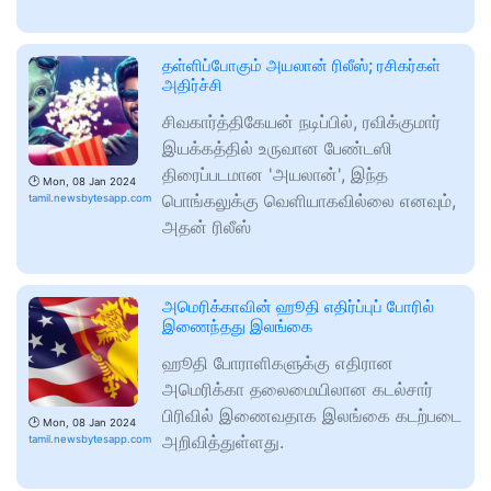
தள்ளிப்போகும் அயலான் ரிலீஸ்; ரசிகர்கள்
அதிர்ச்சி
சிவகார்த்திகேயன் நடிப்பில், ரவிக்குமார்
இயக்கத்தில் உருவான பேண்டஸி
திரைப்படமான 'அயலான்', இந்த
🕑
Mon, 08 Jan 2024
பொங்கலுக்கு வெளியாகவில்லை எனவும்,
tamil.newsbytesapp.com
அதன் ரிலீஸ்
அமெரிக்காவின் ஹூதி எதிர்ப்புப் போரில்
இணைந்தது இலங்கை
ஹூதி போராளிகளுக்கு எதிரான
அமெரிக்கா தலைமையிலான கடல்சார்
பிரிவில் இணைவதாக இலங்கை கடற்படை
🕑
Mon, 08 Jan 2024
அறிவித்துள்ளது.
tamil.newsbytesapp.com