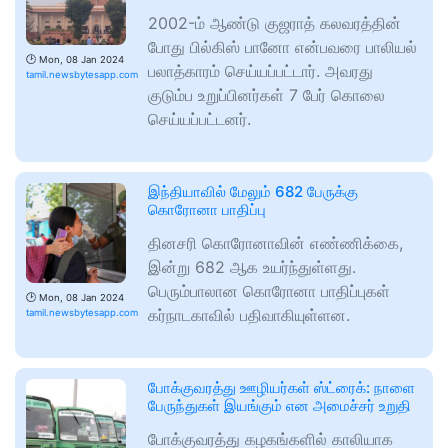
2002-ம் ஆண்டு குஜராத் கலவரத்தின்
போது பில்கிஸ் பானோ என்பவரை பாலியல்
🕑
Mon, 08 Jan 2024
பலாத்காரம் செய்யப்பட்டார். அவரது
tamil.newsbytesapp.com
குடும்ப உறுப்பினர்கள் 7 பேர் கொலை
செய்யப்பட்டனர்.
இந்தியாவில் மேலும் 682 பேருக்கு
கொரோனா பாதிப்பு
தினசரி கொரோனாவின் எண்ணிக்கை,
இன்று 682 ஆக உயர்ந்துள்ளது.
பெரும்பாலான கொரோனா பாதிப்புகள்
🕑
Mon, 08 Jan 2024
கர்நாடகாவில் பதிவாகியுள்ளன.
tamil.newsbytesapp.com
போக்குவரத்து ஊழியர்கள் ஸ்ட்ரைக்: நாளை
பேருந்துகள் இயங்கும் என அமைச்சர் உறுதி
போக்குவரத்து கழகங்களில் காலியாக