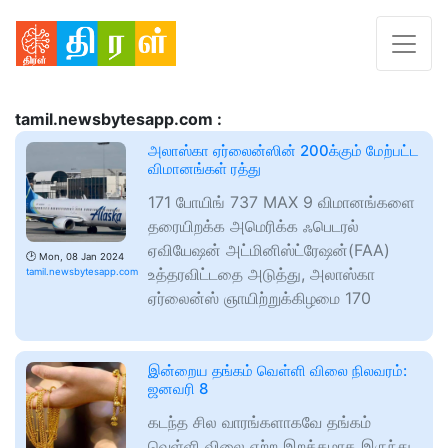
tamil.newsbytesapp.com :
அலாஸ்கா ஏர்லைன்ஸின் 200க்கும் மேற்பட்ட
விமானங்கள் ரத்து
171 போயிங் 737 MAX 9 விமானங்களை
தரையிறக்க அமெரிக்க ஃபெடரல்
ஏவியேஷன் அட்மினிஸ்ட்ரேஷன்(FAA)
🕑
Mon, 08 Jan 2024
உத்தரவிட்டதை அடுத்து, அலாஸ்கா
tamil.newsbytesapp.com
ஏர்லைன்ஸ் ஞாயிற்றுக்கிழமை 170
இன்றைய தங்கம் வெள்ளி விலை நிலவரம்:
ஜனவரி 8
கடந்த சில வாரங்களாகவே தங்கம்
வெள்ளி விலை ஏற்ற இறக்கமாக இருந்து