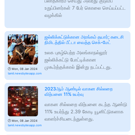
பலாத்காரம் செய்து அவரது குடும்ப
உறுப்பினர்கள் 7 பேர் கொலை செய்யப்பட்ட
வழக்கில்
ஜல்லிக்கட்டுக்கான அரங்கம் தயார்; கடைசி
நிமிடத்தில் பீட்டா வைத்த செக்-மேட்
உலக புகழ்பெற்ற அலங்காநல்லூர்
ஜல்லிக்கட்டு போட்டிக்கான
முகூர்த்தக்கால் இன்று நடப்பட்டது.
🕑
Mon, 08 Jan 2024
tamil.newsbytesapp.com
2023ஆம் ஆண்டில் வாகன சில்லறை
விற்பனை 11% உயர்வு
வாகன சில்லறை விற்பனை கடந்த ஆண்டு
11% உயர்ந்து 2.39 கோடி யூனிட்டுகளாக
வாளர்ச்சியடைந்துள்ளது.
🕑
Mon, 08 Jan 2024
tamil.newsbytesapp.com