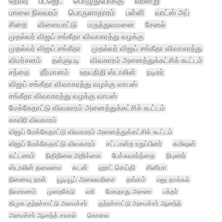
தேர்வு
பட்ஜெட்
பொழுதுபோக்கு
வரலாறு
மாலை நிலவரம்
பொருளாதாரம்
பள்ளி
வாட்ஸ் அப்
சிறை
விளையாட்டு
மருத்துவமனை
சேனல்
முதல்வர் விஜய் சங்கீதா விவாகரத்து வழக்கு
முதல்வர் விஜய் சங்கீதா
முதல்வர் விஜய் சங்கீதா விவாகரத்து
விமர்சனம்
தள்ளுபடி
விவகாரம் அனைத்துக்கட்சிக் கூட்டம்
சந்தை
தீர்மானம்
உதயநிதி ஸ்டாலின்
நடிகர்
விஜய் சங்கீதா விவாகரத்து வழக்கு வாபஸ்
சங்கீதா விவாகரத்து வழக்கு வாபஸ்
மேக்கேதாட்டு விவகாரம் அனைத்துக்கட்சிக் கூட்டம்
காவிரி விவகாரம்
விஜய் மேக்கேதாட்டு விவகாரம் அனைத்துக்கட்சிக் கூட்டம்
விஜய் மேக்கேதாட்டு விவகாரம்
சட்டமன்ற உறுப்பினர்
கமிஷன்
கட்டணம்
நிதிநிலை அறிக்கை
பேச்சுவார்த்தை
நிபுணர்
ஸ்டாலின் தலைமை
கடன்
ஹாட் செய்தி
சினிமா
நினைவு நாள்
யூடியூப் அலைவரிசை
தங்கம்
மனு தாக்கல்
நிவாரணம்
முறைகேடு
வரி
மேகதாது அணை
பக்தர்
திமுக குற்றச்சாட்டு அமைச்சர்
குற்றச்சாட்டு அமைச்சர் ஆனந்த்
அமைச்சர் ஆனந்த் சவால்
கொலை