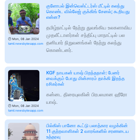
குளோபல் இன்வெஸ்ட்டர்ஸ் மீட்டில் கலந்து
கொண்ட வில்லேஜ் குக்கிங் சேனல்; கூறியது
என்ன?
தமிழ்நாட்டில் நேற்று துவங்கிய உலகளாவிய
முதலீட்டாளர்கள் சந்திப்பு மாநாட்டில் பல
🕑
Mon, 08 Jan 2024
தனியார் நிறுவனங்கள் நேற்று கலந்து
tamil.newsbytesapp.com
கொண்டனர்.
KGF நாயகன் யாஷ் பிறந்தநாள்: பேனர்
வைக்கும் போது மின்சாரம் தாக்கி இறந்த
ரசிகர்கள்
கன்னட திரையுலகின் பிரபலமான ஹீரோ
யாஷ்.
🕑
Mon, 08 Jan 2024
tamil.newsbytesapp.com
பில்கிஸ் பானோ கூட்டு பலாத்கார வழக்கின்
11 குற்றவாளிகள் 2 வாரங்களில் சரணடைய
உத்தரவு