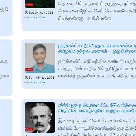
்
தொலைவில் உருவாகும் குழந்தை நட்சத்
தும்
அசைவை ஜேம்ஸ் வெப் தொலைநோக்கி 
🕑
Sat, 04 Nov 2023
பிடித்துள்ளது. அதில் உள்ள
www.bbc.com
ஜார்கண்ட்: பாதி எரிந்த சடலமாக கண்டெடு
தமிழக மருத்துவ மாணவர் - முழு பின்ன
ந்தை
ஜார்க்கண்ட் மாநிலத்தில் தனியார் மருத
கல்லூரியின் விடுதியில் தமிழ்நாட்டைச் 
ூலம்
மாணவர் ஒருவரின் உடல் பாதி எரிந்த ந
🕑
Sun, 05 Nov 2023
www.bbc.com
இஸ்ரேலுக்கு அடித்தளமிட்ட 67 வார்த்தை
கிழக்கின் வரலாற்றையே மாற்றிய பால்ஃப
இன்றைக்கு ஒட்டுமொத்த உலகமே தீர்ப்ப
மிகவும் போராடிக்கொண்டிருக்கும் இஸ்ர
பாலத்தீனம் பிரச்னைக்கு, 67 வார்த்தை