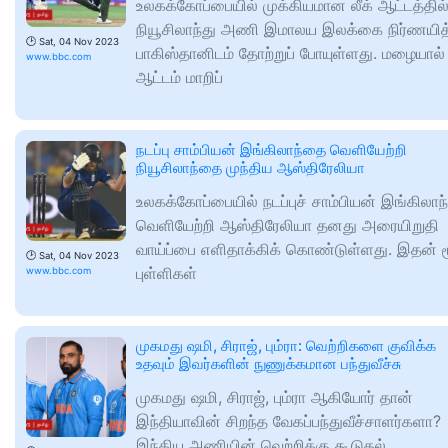
உலகக்கோப்பையில் முக்கியமான லீக் ஆட்டத்தில
நியூசிலாந்து அணி இமாலய இலக்கை நிர்ணயித்
🕑
Sat, 04 Nov 2023
பாகிஸ்தானிடம் தோற்றுப் போயுள்ளது. மழையால்
www.bbc.com
ஆட்டம் மாறிப்
நடப்பு சாம்பியன் இங்கிலாந்தை வெளியேற்றி
நியூசிலாந்தை முந்திய ஆஸ்திரேலியா
உலகக்கோப்பையில் நடப்புச் சாம்பியன் இங்கிலா
வெளியேற்றி ஆஸ்திரேலியா தனது அரையிறுதி
வாய்ப்பை எளிதாக்கிக் கொண்டுள்ளது. இதன் ம
🕑
Sat, 04 Nov 2023
புள்ளிகள்
www.bbc.com
முகமது ஷமி, சிராஜ், பும்ரா: வெற்றிகளை குவிக்க
உதவும் இவர்களின் நுணுக்கமான பந்துவீச்சு
முகமது ஷமி, சிராஜ், பும்ரா ஆகியோர் தான்
இந்தியாவின் சிறந்த வேகப்பந்துவீச்சாளர்களா?
இந்திய அணியின் வெற்றிக்கு கூடுதல்