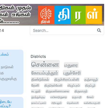
24
பக்கம்
Districts
சென்னை
மதுரை
 நாடுகள்
கோயம்புத்தூர்
புதுச்சேரி
்த
குழுவுக்கு
திண்டுக்கல்
திருச்சிராப்பள்ளி
தஞ்சாவூர்
தேனி
திருநெல்வேலி
விழுப்புரம்
திருப்பூர்
கடலூர்
திருவண்ணாமலை
திருவாரூர்
தூத்துக்குடி
மயிலாடுதுறை
தருமபுரி
சேலம்
டி இடையே
நாகப்பட்டினம்
அரியலூர்
தென்காசி
கன்னியாகுமரி
எப்படி?