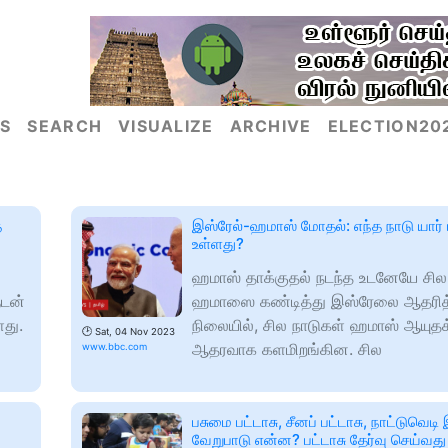
S
SEARCH
VISUALIZE
ARCHIVE
ELECTION20
த
இஸ்ரேல்-ஹமாஸ் மோதல்: எந்த நாடு யார் 
உள்ளது?
ஹமாஸ் தாக்குதல் நடந்த உடனேயே சில
ுடன்
ஹமாஸை கண்டித்து இஸ்ரேலை ஆதரித
ளது.
நிலையில், சில நாடுகள் ஹமாஸ் ஆயுதக்
🕑
Sat, 04 Nov 2023
ஆதரவாக களமிறங்கின. சில
www.bbc.com
பசுமை பட்டாசு, சீனப் பட்டாசு, நாட்டுவெ
வேறுபாடு என்ன? பட்டாசு தேர்வு செய்வது 