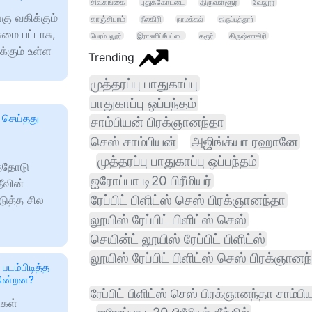
சிவகங்கை
புதுக்கோட்டை
திருவள்ளூர்
வேலூர்
கு வகிக்கும்
காஞ்சிபுரம்
நீலகிரி
நாமக்கல்
திருப்பத்தூர்
ுமை பட்டாசு,
பெரம்பலூர்
இராணிப்பேட்டை
கரூர்
கிருஷ்ணகிரி
க்கும் உள்ள
Trending
முத்தரப்பு பாதுகாப்பு
பாதுகாப்பு ஒப்பந்தம்
 செய்தது
சாம்பியன் பிரக்ஞானந்தா
செஸ் சாம்பியன்
அஜிங்க்யா ரஹானே
முத்தரப்பு பாதுகாப்பு ஒப்பந்தம்
த்தோடு
ஐரோப்பா டி20 பிரீமியர்
தீவின்
ரேப்பிட் பிளிட்ஸ் செஸ் பிரக்ஞானந்தா
டுத்த சில
லூயிஸ் ரேப்பிட் பிளிட்ஸ் செஸ்
செயின்ட் லூயிஸ் ரேப்பிட் பிளிட்ஸ்
லூயிஸ் ரேப்பிட் பிளிட்ஸ் செஸ் பிரக்ஞானந
படம்பிடித்த
கின்றன?
ரேப்பிட் பிளிட்ஸ் செஸ் பிரக்ஞானந்தா சாம்பி
ுகள்