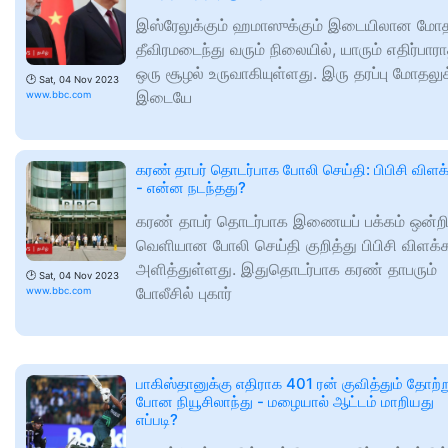
இஸ்ரேலுக்கும் ஹமாஸுக்கும் இடையிலான மோத
தீவிரமடைந்து வரும் நிலையில், யாரும் எதிர்பார
ஒரு சூழல் உருவாகியுள்ளது. இரு தரப்பு மோதலுக
🕑
Sat, 04 Nov 2023
இடையே
www.bbc.com
கரண் தாபர் தொடர்பாக போலி செய்தி: பிபிசி விளக
- என்ன நடந்தது?
கரண் தாபர் தொடர்பாக இணையப் பக்கம் ஒன்றி
வெளியான போலி செய்தி குறித்து பிபிசி விளக்க
அளித்துள்ளது. இதுதொடர்பாக கரண் தாபரும்
🕑
Sat, 04 Nov 2023
போலீசில் புகார்
www.bbc.com
பாகிஸ்தானுக்கு எதிராக 401 ரன் குவித்தும் தோற்று
போன நியூசிலாந்து - மழையால் ஆட்டம் மாறியது
எப்படி?