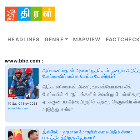
HEADLINES
GENRE
MAPVIEW
FACTCHECK
www.bbc.com :
ஆப்கானிஸ்தான் அரையிறுதிக்குள் நுழைய அடுத்
போட்டிகளில் என்ன செய்ய வேண்டும்?
ஆப்கானிஸ்தான் அணி, உலகக்கோப்பை லீக்
போட்டியில் 4 ஆட்டங்களில் வென்று 8 புள்ளிகள
ஏறக்குறைய அரையிறுதிச் சுற்றை நெருங்கியுள்
🕑
Sat, 04 Nov 2023
அடுத்து என்ன
www.bbc.com
இஸ்ரேல் - ஹமாஸ் மோதலில் தலையிடும் சீனா:
பாலத்தீனத்திற்கு ஆதரவா?