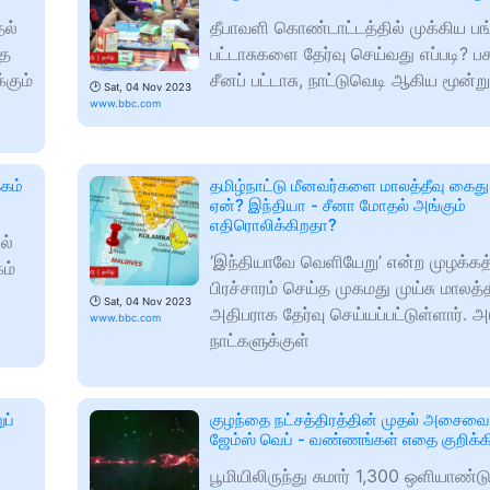
ல்
தீபாவளி கொண்டாட்டத்தில் முக்கிய பங்
ாத
பட்டாசுகளை தேர்வு செய்வது எப்படி? பச
்கும்
சீனப் பட்டாசு, நாட்டுவெடி ஆகிய மூன்று
🕑
Sat, 04 Nov 2023
www.bbc.com
்கம்
தமிழ்நாட்டு மீனவர்களை மாலத்தீவு கைது
ஏன்? இந்தியா - சீனா மோதல் அங்கும்
எதிரொலிக்கிறதா?
ல்
‘இந்தியாவே வெளியேறு’ என்ற முழக்க
ம்
பிரச்சாரம் செய்த முகமது முய்சு மாலத்
🕑
Sat, 04 Nov 2023
அதிபராக தேர்வு செய்யப்பட்டுள்ளார். அ
www.bbc.com
நாட்களுக்குள்
ப்
குழந்தை நட்சத்திரத்தின் முதல் அசைவை 
ஜேம்ஸ் வெப் - வண்ணங்கள் எதை குறிக்
பூமியிலிருந்து சுமார் 1,300 ஒளியாண்ட