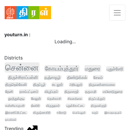
youturn.in :
Loading...
Districts
சென்னை
கோயம்புத்தூர்
மதுரை
புதுச்சேரி
திருச்சிராப்பள்ளி
தஞ்சாவூர்
திண்டுக்கல்
சேலம்
திருநெல்வேலி
திருப்பூர்
கடலூர்
அரியலூர்
திருவண்ணாமலை
தேனி
நாகப்பட்டினம்
விழுப்புரம்
திருவாரூர்
தருமபுரி
மயிலாடுதுறை
தூத்துக்குடி
வேலூர்
தென்காசி
சிவகங்கை
திருப்பத்தூர்
கன்னியாகுமரி
நீலகிரி
விருதுநகர்
புதுக்கோட்டை
திருவள்ளூர்
இராணிப்பேட்டை
கிருஷ்ணகிரி
ஈரோடு
பெரம்பலூர்
கரூர்
இராமநாதபுரம்
நாமக்கல்
Trending