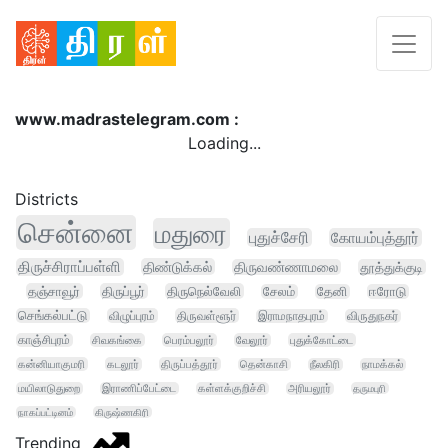
www.madrastelegram.com :
Loading...
Districts
சென்னை
மதுரை
புதுச்சேரி
கோயம்புத்தூர்
திருச்சிராப்பள்ளி
திண்டுக்கல்
திருவண்ணாமலை
தூத்துக்குடி
தஞ்சாவூர்
திருப்பூர்
திருநெல்வேலி
சேலம்
தேனி
ஈரோடு
செங்கல்பட்டு
விழுப்புரம்
திருவள்ளூர்
இராமநாதபுரம்
விருதுநகர்
காஞ்சிபுரம்
சிவகங்கை
பெரம்பலூர்
வேலூர்
புதுக்கோட்டை
கன்னியாகுமரி
கடலூர்
திருப்பத்தூர்
தென்காசி
நீலகிரி
நாமக்கல்
மயிலாடுதுறை
இராணிப்பேட்டை
கள்ளக்குறிச்சி
அரியலூர்
தருமபுரி
நாகப்பட்டினம்
கிருஷ்ணகிரி
Trending