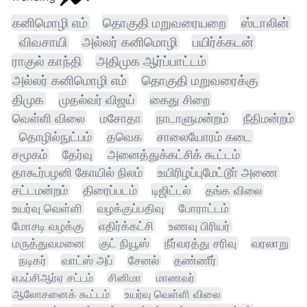
கனிமொழி எம்
தொகுதி மறுவரையறை
ஸ்டாலின்
விவசாயி
அல்லர் கனிமொழி
பயிர்க்கடன்
ராகுல் காந்தி
அதிமுக ஆர்ப்பாட்டம்
அல்லர் கனிமொழி எம்
தொகுதி மறுவரைக்கு
திமுக
முதல்வர் விஜய்
கைது சிறை
வெள்ளி விலை
மசோதா
நாடாளுமன்றம்
நீதிமன்றம்
தொழில்நுட்பம்
தவெக
சாலையோரம் கடை
சமூகம்
தேர்வு
அனைத்துக்கட்சிக் கூட்டம்
தாகூர்பழனி கோயில் நிலம்
உயிரிழப்புமேட்டூா் அணை
சட்டமன்றம்
திரைப்படம்
டிஜிட்டல்
தங்க விலை
உயர்வு வெள்ளி
வழக்குப்பதிவு
போராட்டம்
மோசடி வழக்கு
எதிர்க்கட்சி
உணவு பிரியர்
மருத்துவமனை
குட் நியூஸ்
நீர்வரத்து சரிவு
வரலாறு
நடிகர்
வாட்ஸ் அப்
சேனல்
தண்ணீர்
எஃப்சிஆர்ஏ சட்டம்
சினிமா
மாணவர்
ஆலோசனைக் கூட்டம்
உயர்வு வெள்ளி விலை