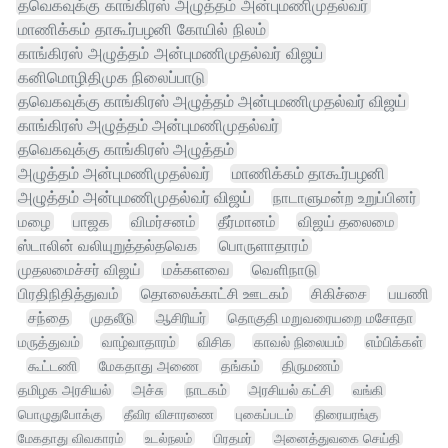
தவெகவுக்கு காங்கிரஸ் அழுத்தம் அன்புமணிமுதல்வர்
மாணிக்கம் தாகூர்பழனி கோயில் நிலம்
காங்கிரஸ் அழுத்தம் அன்புமணிமுதல்வர் விஜய்
கனிமொழிதிமுக நிலைப்பாடு
தவெகவுக்கு காங்கிரஸ் அழுத்தம் அன்புமணிமுதல்வர் விஜய்
காங்கிரஸ் அழுத்தம் அன்புமணிமுதல்வர்
தவெகவுக்கு காங்கிரஸ் அழுத்தம்
அழுத்தம் அன்புமணிமுதல்வர்
மாணிக்கம் தாகூர்பழனி
அழுத்தம் அன்புமணிமுதல்வர் விஜய்
நாடாளுமன்ற உறுப்பினர்
மழை
பாஜக
விமர்சனம்
தீர்மானம்
விஜய் தலைமை
ஸ்டாலின் வலியுறுத்தல்தவெக
பொருளாதாரம்
முதலமைச்சர் விஜய்
மக்களவை
வெளிநாடு
பிரதிநிதித்துவம்
தொலைக்காட்சி ஊடகம்
சிகிச்சை
பயணி
சந்தை
முதலீடு
ஆசிரியர்
தொகுதி மறுவரையறை மசோதா
மருத்துவம்
வாழ்வாதாரம்
விசிக
காவல் நிலையம்
எம்பிக்கள்
கூட்டணி
மேகதாது அணை
தங்கம்
திருமணம்
தமிழக அரசியல்
அச்சு
நாடகம்
அரசியல் கட்சி
வங்கி
பொழுதுபோக்கு
தீவிர விசாரணை
புகைப்படம்
திரையரங்கு
மேகதாது விவகாரம்
உடல்நலம்
பிரதமர்
அனைத்துவகை செய்தி