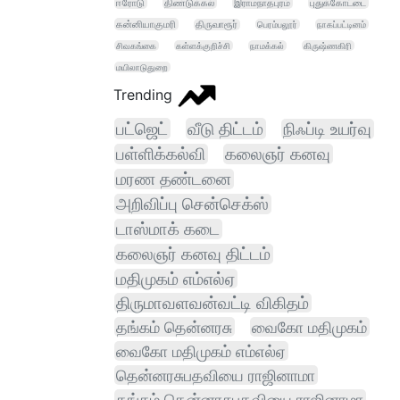
ஈரோடு
திண்டுக்கல்
இராமநாதபுரம்
புதுக்கோட்டை
கன்னியாகுமரி
திருவாரூர்
பெரம்பலூர்
நாகப்பட்டினம்
சிவகங்கை
கள்ளக்குறிச்சி
நாமக்கல்
கிருஷ்ணகிரி
மயிலாடுதுறை
Trending
பட்ஜெட்
வீடு திட்டம்
நிஃப்டி உயர்வு
பள்ளிக்கல்வி
கலைஞர் கனவு
மரண தண்டனை
அறிவிப்பு சென்செக்ஸ்
டாஸ்மாக் கடை
கலைஞர் கனவு திட்டம்
மதிமுகம் எம்எல்ஏ
திருமாவளவன்வட்டி விகிதம்
தங்கம் தென்னரசு
வைகோ மதிமுகம்
வைகோ மதிமுகம் எம்எல்ஏ
தென்னரசுபதவியை ராஜினாமா
தங்கம் தென்னரசுபதவியை ராஜினாமா