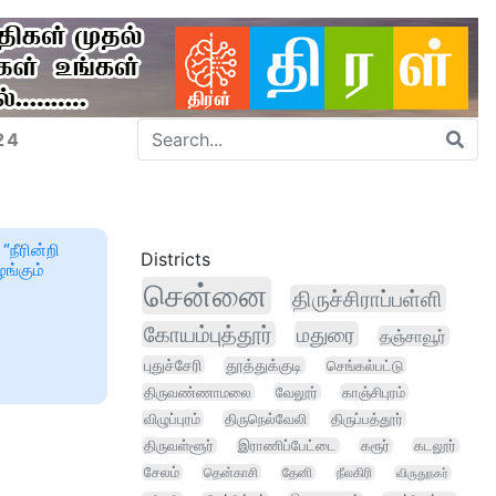
24
“நீரின்றி
Districts
ங்கும்
சென்னை
திருச்சிராப்பள்ளி
கோயம்புத்தூர்
மதுரை
தஞ்சாவூர்
புதுச்சேரி
தூத்துக்குடி
செங்கல்பட்டு
திருவண்ணாமலை
வேலூர்
காஞ்சிபுரம்
விழுப்புரம்
திருநெல்வேலி
திருப்பத்தூர்
திருவள்ளூர்
இராணிப்பேட்டை
கரூர்
கடலூர்
சேலம்
தென்காசி
தேனி
நீலகிரி
விருதுநகர்