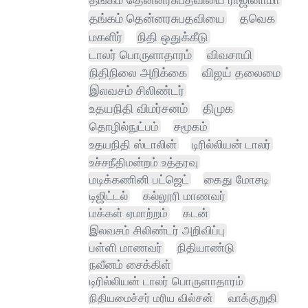
தங்கம் தென்னரசுபதவியை
தவெக
மகளிர்
நிதி ஒதுக்கீடு
டாலர் பொருளாதாரம்
விவசாயி
நிதிநிலை அறிக்கை
விஜய் தலைமை
இலவசம் சிலிண்டர்
உதயநிதி விமர்சனம்
திமுக
தொழில்நுட்பம்
சமூகம்
உதயநிதி ஸ்டாலின்
டிரில்லியன் டாலர்
உச்சநீதிமன்றம் உத்தரவு
மடிக்கணினி பட்ஜெட்
கைது மோசடி
டிஜிட்டல்
கல்லூரி மாணவர்
மக்கள் ஏமாற்றம்
கடன்
இலவசம் சிலிண்டர் அறிவிப்பு
பள்ளி மாணவர்
நிதியாண்டு
நவீனம் சைக்கிள்
டிரில்லியன் டாலர் பொருளாதாரம்
நிதியமைச்சர் மரிய வில்சன்
வாக்குறுதி