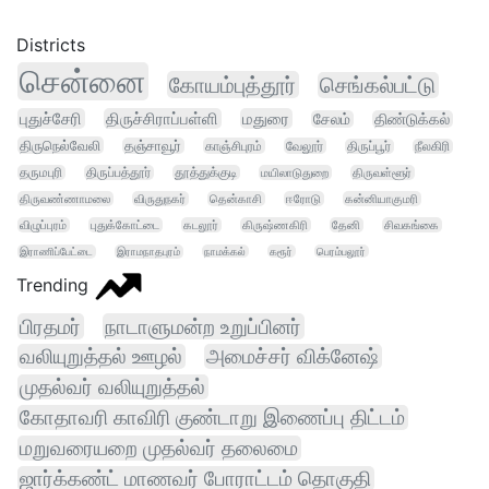
Districts
சென்னை
கோயம்புத்தூர்
செங்கல்பட்டு
புதுச்சேரி
திருச்சிராப்பள்ளி
மதுரை
சேலம்
திண்டுக்கல்
திருநெல்வேலி
தஞ்சாவூர்
காஞ்சிபுரம்
வேலூர்
திருப்பூர்
நீலகிரி
தருமபுரி
திருப்பத்தூர்
தூத்துக்குடி
மயிலாடுதுறை
திருவள்ளூர்
திருவண்ணாமலை
விருதுநகர்
தென்காசி
ஈரோடு
கன்னியாகுமரி
விழுப்புரம்
புதுக்கோட்டை
கடலூர்
கிருஷ்ணகிரி
தேனி
சிவகங்கை
இராணிப்பேட்டை
இராமநாதபுரம்
நாமக்கல்
கரூர்
பெரம்பலூர்
Trending
பிரதமர்
நாடாளுமன்ற உறுப்பினர்
வலியுறுத்தல் ஊழல்
அமைச்சர் விக்னேஷ்
முதல்வர் வலியுறுத்தல்
கோதாவரி காவிரி குண்டாறு இணைப்பு திட்டம்
மறுவரையறை முதல்வர் தலைமை
ஜார்க்கண்ட் மாணவர் போராட்டம் தொகுதி