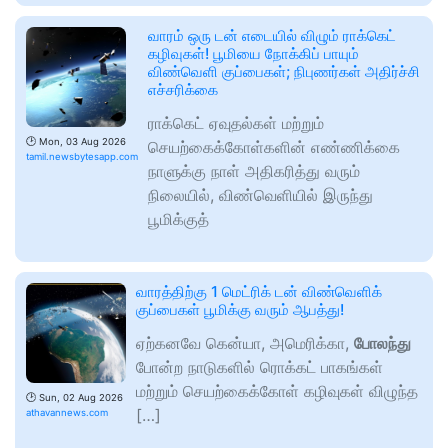
வாரம் ஒரு டன் எடையில் விழும் ராக்கெட்
கழிவுகள்! பூமியை நோக்கிப் பாயும்
விண்வெளி குப்பைகள்; நிபுணர்கள் அதிர்ச்சி
எச்சரிக்கை
ராக்கெட் ஏவுதல்கள் மற்றும்
🕑
Mon, 03 Aug 2026
செயற்கைக்கோள்களின் எண்ணிக்கை
tamil.newsbytesapp.com
நாளுக்கு நாள் அதிகரித்து வரும்
நிலையில், விண்வெளியில் இருந்து
பூமிக்குத்
வாரத்திற்கு 1 மெட்ரிக் டன் விண்வெளிக்
குப்பைகள் பூமிக்கு வரும் ஆபத்து!
ஏற்கனவே கென்யா, அமெரிக்கா,
போலந்து
போன்ற நாடுகளில் ரொக்கட் பாகங்கள்
மற்றும் செயற்கைக்கோள் கழிவுகள் விழுந்த
🕑
Sun, 02 Aug 2026
[…]
athavannews.com