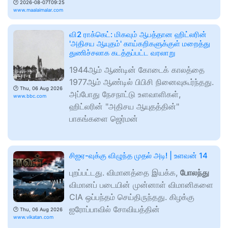
🕑
2026-08-07T09:25
www.maalaimalar.com
வி2 ராக்கெட்: மிகவும் ஆபத்தான ஹிட்லரின்
'அதிசய ஆயுதம்' காய்கறிகளுக்குள் மறைத்து
துணிச்சலாக கடத்தப்பட்ட வரலாறு
1944ஆம் ஆண்டின் கோடைக் காலத்தை
1977ஆம் ஆண்டில் பிபிசி நினைவுகூர்ந்தது.
🕑
Thu, 06 Aug 2026
அப்போது நேசநாட்டு உளவாளிகள்,
www.bbc.com
ஹிட்லரின் "அதிசய ஆயுதத்தின்"
பாகங்களை ஜெர்மன்
சிஐஏ-வுக்கு விழுந்த முதல் அடி! | உளவன் 14
புறப்பட்டது. விமானத்தை இயக்க,
போலந்து
விமானப் படையின் முன்னாள் விமானிகளை
CIA ஒப்பந்தம் செய்திருந்தது. கிழக்கு
ஐரோப்பாவில் சோவியத்தின்
🕑
Thu, 06 Aug 2026
www.vikatan.com