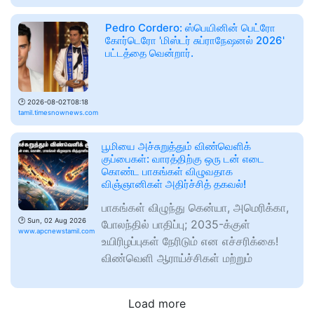
Pedro Cordero: ஸ்பெயினின் பெட்ரோ
கோர்டெரோ 'மிஸ்டர் சுப்ராநேஷனல் 2026'
பட்டத்தை வென்றார்.
🕑
2026-08-02T08:18
tamil.timesnownews.com
பூமியை அச்சுறுத்தும் விண்வெளிக்
குப்பைகள்: வாரத்திற்கு ஒரு டன் எடை
கொண்ட பாகங்கள் விழுவதாக
விஞ்ஞானிகள் அதிர்ச்சித் தகவல்!
பாகங்கள் விழுந்து கென்யா, அமெரிக்கா,
🕑
Sun, 02 Aug 2026
போலந்தில் பாதிப்பு; 2035-க்குள்
www.apcnewstamil.com
உயிரிழப்புகள் நேரிடும் என எச்சரிக்கை!
விண்வெளி ஆராய்ச்சிகள் மற்றும்
Load more