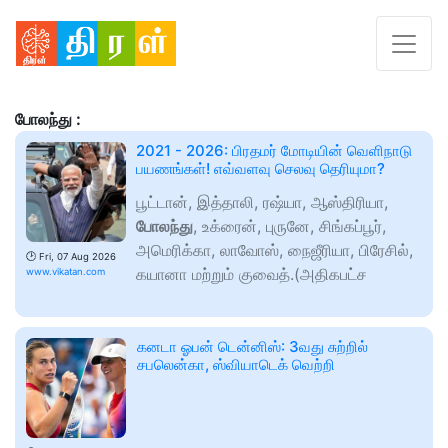
போலந்து :
2021 - 2026: பிரதமர் மோடியின் வெளிநாடு
பயணங்கள்! எவ்வளவு செலவு தெரியுமா?
பூட்டான், இத்தாலி, ரஷ்யா, ஆஸ்திரியா,
போலந்து
, உக்ரைன், புருனே, சிங்கப்பூர்,
அமெரிக்கா, லாவோஸ், நைஜீரியா, பிரேசில்,
🕑
Fri, 07 Aug 2026
கயானா மற்றும் குவைத்.(அதிகபட்ச
www.vikatan.com
கனடா ஓபன் டென்னிஸ்: 3வது சுற்றில்
சபலென்கா, ஸ்வியாடெக் வெற்றி