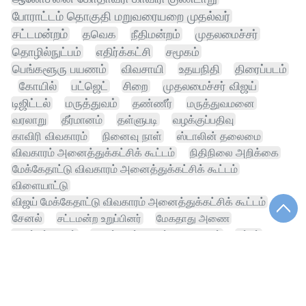
போராட்டம் தொகுதி மறுவரையறை முதல்வர்
சட்டமன்றம்
தவெக
நீதிமன்றம்
முதலமைச்சர்
தொழில்நுட்பம்
எதிர்க்கட்சி
சமூகம்
பெங்களூரு பயணம்
விவசாயி
உதயநிதி
திரைப்படம்
கோயில்
பட்ஜெட்
சிறை
முதலமைச்சர் விஜய்
டிஜிட்டல்
மருத்துவம்
தண்ணீர்
மருத்துவமனை
வரலாறு
தீர்மானம்
தள்ளுபடி
வழக்குப்பதிவு
காவிரி விவகாரம்
நினைவு நாள்
ஸ்டாலின் தலைமை
விவகாரம் அனைத்துக்கட்சிக் கூட்டம்
நிதிநிலை அறிக்கை
மேக்கேதாட்டு விவகாரம் அனைத்துக்கட்சிக் கூட்டம்
விளையாட்டு
விஜய் மேக்கேதாட்டு விவகாரம் அனைத்துக்கட்சிக் கூட்டம்
சேனல்
சட்டமன்ற உறுப்பினர்
மேகதாது அணை
முதல்வர் விஜய்
விஜய் மேக்கேதாட்டு விவகாரம்
சுந்தர்
உதயநிதி ஸ்டாலின்
கமிஷன்
வாட்ஸ் அப்
கடன்
பள்ளி
பொருளாதாரம்
கட்டணம்
நடிகர்
மேகதாது விவகாரம்
நிவாரணம்
சினிமா
மனைவி சங்கீதா
வரி
மரிய வில்சன்
சபாநாயகர்
தங்கம்
பாலியல் தொல்லை
நிதியமைச்சர்