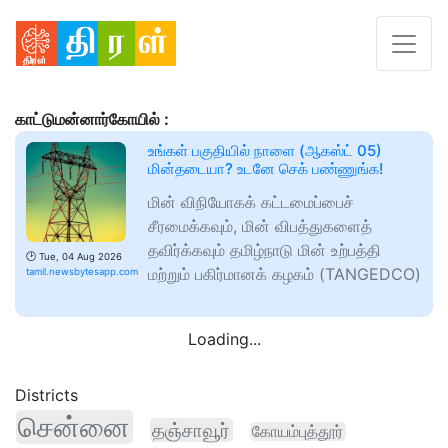
காட்டுமன்னார்கோயில் :
உங்கள் பகுதியில் நாளை (ஆகஸ்ட் 05)
மின்தடையா? உடனே செக் பண்ணுங்க!
மின் விநியோகக் கட்டமைப்பைச்
சீரமைக்கவும், மின் விபத்துகளைத்
தவிர்க்கவும் தமிழ்நாடு மின் உற்பத்தி
🕑
Tue, 04 Aug 2026
மற்றும் பகிர்மானக் கழகம் (TANGEDCO)
tamil.newsbytesapp.com
Loading...
Districts
சென்னை
தஞ்சாவூர்
கோயம்புத்தூர்