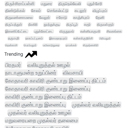
திருச்சிராப்பள்ளி
மதுரை
திருநெல்வேலி
புதுச்சேரி
திண்டுக்கல்
சேலம்
செங்கல்பட்டு
கடலூர்
விழுப்புரம்
திருவண்ணாமலை
வேலூர்
ஈரோடு
காஞ்சிபுரம்
தேனி
திருப்பத்தூர்
நீலகிரி
தூத்துக்குடி
திருப்பூர்
கரூர்
திருவள்ளூர்
இராணிப்பேட்டை
புதுக்கோட்டை
விருதுநகர்
கன்னியாகுமரி
சிவகங்கை
தருமபுரி
நாகப்பட்டினம்
இராமநாதபுரம்
கள்ளக்குறிச்சி
அரியலூர்
தென்காசி
பெரம்பலூர்
மயிலாடுதுறை
நாமக்கல்
கிருஷ்ணகிரி
Trending
பிரதமர்
வலியுறுத்தல் ஊழல்
நாடாளுமன்ற உறுப்பினர்
விவசாயி
கோதாவரி காவிரி குண்டாறு இணைப்பு திட்டம்
கோதாவரி காவிரி குண்டாறு இணைப்பு
காவிரி குண்டாறு இணைப்பு திட்டம்
காவிரி குண்டாறு இணைப்பு
முதல்வர் வலியுறுத்தல்
முதல்வர் வலியுறுத்தல் ஊழல்
மறுவரையறை முதல்வர் தலைமை