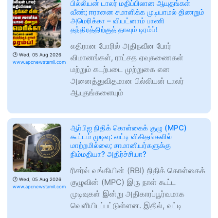
பில்லியன் டாலர் மதிப்பிலான ஆயுதங்கள்
வீண்; ஈரானை சமாளிக்க முடியாமல் திணறும்
அமெரிக்கா – வியட்னாம் பாணி
தந்திரத்திற்குத் தாவும் டிரம்ப்!
எதிரான போரில் அதிநவீன போர்
🕑
Wed, 05 Aug 2026
விமானங்கள், ராட்சத ஏவுகணைகள்
www.apcnewstamil.com
மற்றும் கடற்படை முற்றுகை என
அனைத்துவிதமான பில்லியன் டாலர்
ஆயுதங்களையும்
ஆர்பிஐ நிதிக் கொள்கைக் குழு (MPC)
கூட்டம் முடிவு: வட்டி விகிதங்களில்
மாற்றமில்லை; சாமானியர்களுக்கு
நிம்மதியா? அதிர்ச்சியா?
ரிசர்வ் வங்கியின் (RBI) நிதிக் கொள்கைக்
🕑
Wed, 05 Aug 2026
குழுவின் (MPC) இரு நாள் கூட்ட
www.apcnewstamil.com
முடிவுகள் இன்று அதிகாரப்பூர்வமாக
வெளியிடப்பட்டுள்ளன. இதில், வட்டி