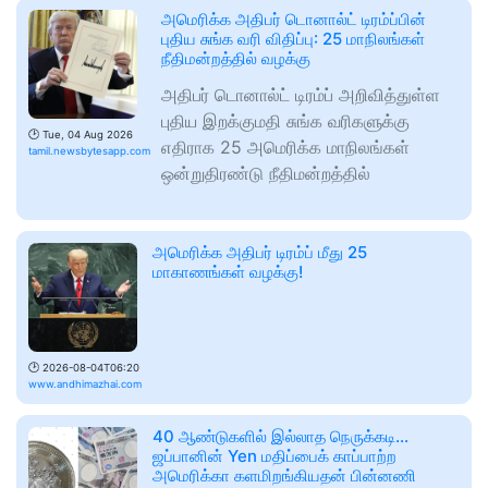
அமெரிக்க அதிபர் டொனால்ட் டிரம்ப்பின்
புதிய சுங்க வரி விதிப்பு: 25 மாநிலங்கள்
நீதிமன்றத்தில் வழக்கு
அதிபர் டொனால்ட் டிரம்ப் அறிவித்துள்ள
புதிய இறக்குமதி சுங்க வரிகளுக்கு
🕑
Tue, 04 Aug 2026
எதிராக 25 அமெரிக்க மாநிலங்கள்
tamil.newsbytesapp.com
ஒன்றுதிரண்டு நீதிமன்றத்தில்
அமெரிக்க அதிபர் டிரம்ப் மீது 25
மாகாணங்கள் வழக்கு!
🕑
2026-08-04T06:20
www.andhimazhai.com
40 ஆண்டுகளில் இல்லாத நெருக்கடி...
ஜப்பானின் Yen மதிப்பைக் காப்பாற்ற
அமெரிக்கா களமிறங்கியதன் பின்னணி