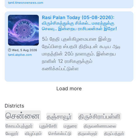
tamil.timesnownews.com
Rasi Palan Today (05-08-2026):
விருச்சிகத்துக்கு சிக்கல்.. மகரத்துக்கு
செலவு.. இன்றைய ராசிபலன்கள் இதோ!
5ம் தேதி புதன்கிழமையான இன்று
தேய்பிறை ஸ்பதமி திதியுடன் கூடிய ஆடி
🕑
Wed, 5 Aug 2026
மாதத்தின் 20ம் நாளாகும். இன்றைய
tamil.abplive.com
நாளின் 12 ராசிகளுக்கும்
கணிக்கப்பட்டுள்ள
Load more
Districts
சென்னை
தஞ்சாவூர்
திருச்சிராப்பள்ளி
கோயம்புத்தூர்
புதுச்சேரி
மதுரை
திருவண்ணாமலை
வேலூர்
விழுப்புரம்
செங்கல்பட்டு
திருவள்ளூர்
திருப்பத்தூர்