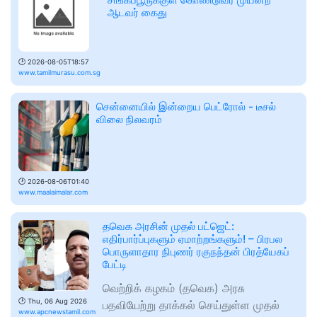
ஆடவர் கைது
🕑
2026-08-05T18:57
www.tamilmurasu.com.sg
சென்னையில் இன்றைய பெட்ரோல் - டீசல்
விலை நிலவரம்
🕑
2026-08-06T01:40
www.maalaimalar.com
தவெக அரசின் முதல் பட்ஜெட்:
எதிர்பார்ப்புகளும் ஏமாற்றங்களும்! – பிரபல
பொருளாதார நிபுணர் ரகுநந்தன் பிரத்யேகப்
பேட்டி
வெற்றிக் கழகம் (தவெக) அரசு
🕑
Thu, 06 Aug 2026
பதவியேற்று தாக்கல் செய்துள்ள முதல்
www.apcnewstamil.com