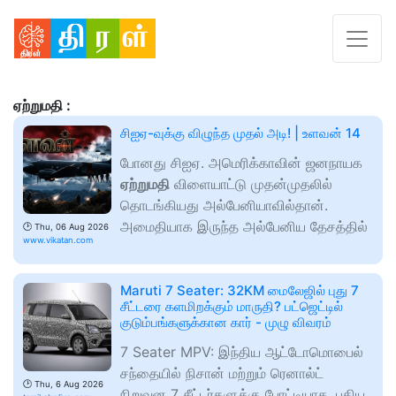
ஏற்றுமதி :
சிஐஏ-வுக்கு விழுந்த முதல் அடி! | உளவன் 14
போனது சிஐஏ. அமெரிக்காவின் ஜனநாயக
ஏற்றுமதி
விளையாட்டு முதன்முதலில்
தொடங்கியது அல்பேனியாவில்தான்.
அமைதியாக இருந்த அல்பேனிய தேசத்தில்
🕑
Thu, 06 Aug 2026
www.vikatan.com
Maruti 7 Seater: 32KM மைலேஜில் புது 7
சீட்டரை களமிறக்கும் மாருதி? பட்ஜெட்டில்
குடும்பங்களுக்கான கார் - முழு விவரம்
7 Seater MPV: இந்திய ஆட்டோமொபைல்
சந்தையில் நிசான் மற்றும் ரெனால்ட்
🕑
Thu, 6 Aug 2026
நிறுவன 7 சீட்டர்களுக்கு போட்டியாக, புதிய