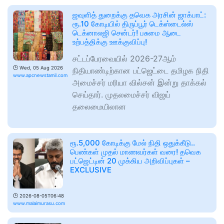
ஜவுளித் துறைக்கு தவெக அரசின் ஜாக்பாட்:
ரூ.10 கோடியில் திருப்பூர் டெக்ஸ்டைல்ஸ்
டெக்னாலஜி சென்டர்! பசுமை ஆடை
உற்பத்திக்கு ஊக்குவிப்பு!
சட்டப்பேரவையில் 2026-27ஆம்
🕑
Wed, 05 Aug 2026
நிதியாண்டிற்கான பட்ஜெட்டை தமிழக நிதி
www.apcnewstamil.com
அமைச்சர் மரியா வில்சன் இன்று தாக்கல்
செய்தார். முதலமைச்சர் விஜய்
தலைமையிலான
ரூ.5,000 கோடிக்கு மேல் நிதி ஒதுக்கீடு..
பெண்கள் முதல் மாணவர்கள் வரை! தவெக
பட்ஜெட்டின் 20 முக்கிய அறிவிப்புகள் –
EXCLUSIVE
🕑
2026-08-05T06:48
www.malaimurasu.com