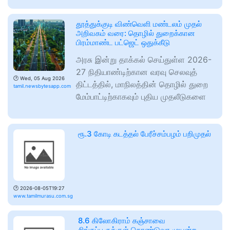
தூத்துக்குடி விண்வெளி மண்டலம் முதல்
அறிவகம் வரை: தொழில் துறைக்கான
பிரம்மாண்ட பட்ஜெட் ஒதுக்கீடு
அரசு இன்று தாக்கல் செய்துள்ள 2026-
27 நிதியாண்டிற்கான வரவு செலவுத்
🕑
Wed, 05 Aug 2026
திட்டத்தில், மாநிலத்தின் தொழில் துறை
tamil.newsbytesapp.com
மேம்பாட்டிற்காகவும் புதிய முதலீடுகளை
ரூ.3 கோடி கடத்தல் பேரீச்சம்பழம் பறிமுதல்
🕑
2026-08-05T19:27
www.tamilmurasu.com.sg
8.6 கிலோகிராம் கஞ்சாவை
சிங்கப்பூருக்குள் கொண்டுவர முயன்ற