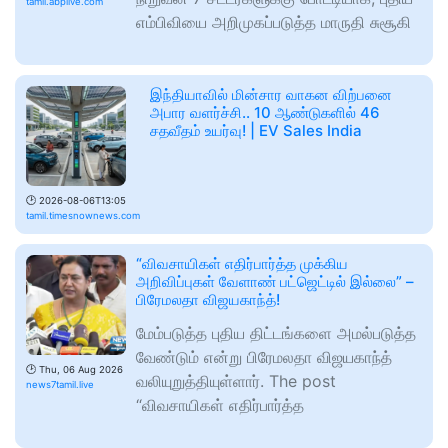
tamil.abplive.com
எம்பிவியை அறிமுகப்படுத்த மாருதி சுசூகி
இந்தியாவில் மின்சார வாகன விற்பனை
அபார வளர்ச்சி.. 10 ஆண்டுகளில் 46
சதவீதம் உயர்வு! | EV Sales India
🕑
2026-08-06T13:05
tamil.timesnownews.com
“விவசாயிகள் எதிர்பார்த்த முக்கிய
அறிவிப்புகள் வேளாண் பட்ஜெட்டில் இல்லை” –
பிரேமலதா விஜயகாந்த்!
மேம்படுத்த புதிய திட்டங்களை அமல்படுத்த
வேண்டும் என்று பிரேமலதா விஜயகாந்த்
🕑
Thu, 06 Aug 2026
வலியுறுத்தியுள்ளார். The post
news7tamil.live
“விவசாயிகள் எதிர்பார்த்த