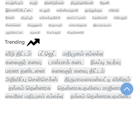
காஞ்சிபுரம்
கரூர்
திண்டுக்கல்
திருநெல்வேலி
தேனி
இராணிப்பேட்டை
கடலூர்
கன்னியாகுமரி
தூத்துக்குடி
ஈரோடு
சேலம்
திருப்பூர்
கள்ளக்குறிச்சி
நாகப்பட்டினம்
தென்காசி
அரியலூர்
சிவகங்கை
விருதுநகர்
திருவாரூர்
மயிலாடுதுறை
இராமநாதபுரம்
புதுக்கோட்டை
தருமபுரி
பெரம்பலூர்
கிருஷ்ணகிரி
Trending
வீடு திட்டம்
பட்ஜெட்
மதிமுகம் எம்எல்ஏ
கலைஞர் கனவு
டாஸ்மாக் கடை
நிஃப்டி உயர்வு
மரண தண்டனை
கலைஞர் கனவு திட்டம்
அறிவிப்பு சென்செக்ஸ்
திருமாவளவன்வட்டி விகிதம்
தங்கம் தென்னரசு
தென்னரசுபதவியை ராஜினாமா
வைகோ மதிமுகம் எம்எல்ஏ
தங்கம் தென்னரசுபதவியை
தங்கம் தென்னரசுபதவியை ராஜினாமா
விவசாயி
வேளாண் நிதிநிலை
திமுக
இலவசம் மின்சாரம்
தவெக
நம்மாழ்வார் விருது
கட்டணம்
தொழில்நுட்பம்
புகைப்படம்
நிதிநிலை அறிக்கை
அனுப்பலாம்காவல் நிலையம்
பிரதமர்