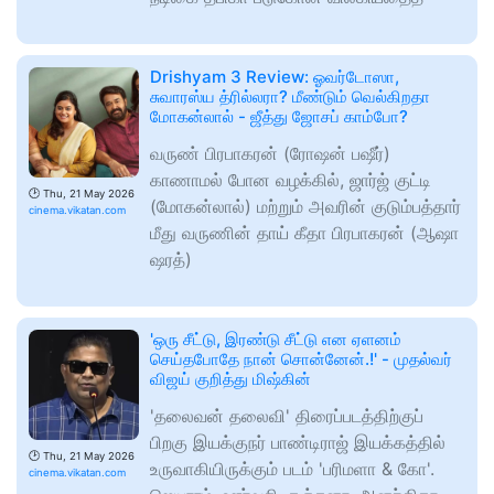
Drishyam 3 Review: ஓவர்டோஸா,
சுவாரஸ்ய த்ரில்லரா? மீண்டும் வெல்கிறதா
மோகன்லால் - ஜீத்து ஜோசப் காம்போ?
வருண் பிரபாகரன் (ரோஷன் பஷீர்)
காணாமல் போன வழக்கில், ஜார்ஜ் குட்டி
🕑
Thu, 21 May 2026
(மோகன்லால்) மற்றும் அவரின் குடும்பத்தார்
cinema.vikatan.com
மீது வருணின் தாய் கீதா பிரபாகரன் (ஆஷா
ஷரத்)
'ஒரு சீட்டு, இரண்டு சீட்டு என ஏளனம்
செய்தபோதே நான் சொன்னேன்.!' - முதல்வர்
விஜய் குறித்து மிஷ்கின்
'தலைவன் தலைவி' திரைப்படத்திற்குப்
பிறகு இயக்குநர் பாண்டிராஜ் இயக்கத்தில்
🕑
Thu, 21 May 2026
உருவாகியிருக்கும் படம் 'பரிமளா & கோ'.
cinema.vikatan.com