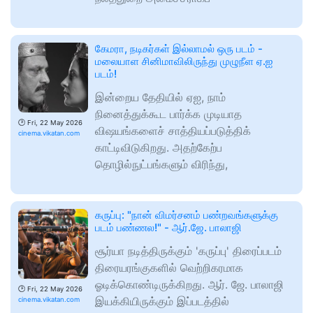
கேமரா, நடிகர்கள் இல்லாமல் ஒரு படம் -
மலையாள சினிமாவிலிருந்து முழுநீள ஏ.ஐ
படம்!
இன்றைய தேதியில் ஏஐ, நாம்
நினைத்துக்கூட பார்க்க முடியாத
🕑
Fri, 22 May 2026
விஷயங்களைச் சாத்தியப்படுத்திக்
cinema.vikatan.com
காட்டிவிடுகிறது. அதற்கேற்ப
தொழில்நுட்பங்களும் விரிந்து,
கருப்பு: "நான் விமர்சனம் பண்றவங்களுக்கு
படம் பண்ணல!" - ஆர்.ஜே. பாலாஜி
சூர்யா நடித்திருக்கும் 'கருப்பு' திரைப்படம்
திரையரங்குகளில் வெற்றிகரமாக
ஓடிக்கொண்டிருக்கிறது. ஆர். ஜே. பாலாஜி
🕑
Fri, 22 May 2026
இயக்கியிருக்கும் இப்படத்தில்
cinema.vikatan.com