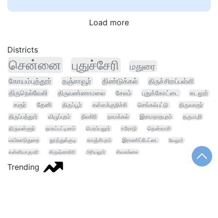
Load more
Districts
சென்னை
புதுச்சேரி
மதுரை
கோயம்புத்தூர்
தஞ்சாவூர்
திண்டுக்கல்
திருச்சிராப்பள்ளி
திருநெல்வேலி
திருவண்ணாமலை
சேலம்
புதுக்கோட்டை
கடலூர்
கரூர்
தேனி
திருப்பூர்
கள்ளக்குறிச்சி
செங்கல்பட்டு
திருவாரூர்
திருப்பத்தூர்
விழுப்புரம்
நீலகிரி
நாமக்கல்
இராமநாதபுரம்
தருமபுரி
திருவள்ளூர்
நாகப்பட்டினம்
பெரம்பலூர்
ஈரோடு
தென்காசி
மயிலாடுதுறை
தூத்துக்குடி
காஞ்சிபுரம்
இராணிப்பேட்டை
வேலூர்
கன்னியாகுமரி
கிருஷ்ணகிரி
அரியலூர்
சிவகங்கை
Trending
கனிமொழி எம்
தொகுதி மறுவரையறை
ராகுல் காந்தி
கோயில்
மழை
பயிர்க்கடன்
ஸ்டாலின்
அதிமுக ஆர்ப்பாட்டம்
மாணவர்