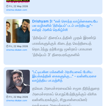
🕑
Fri, 22 May 2026
cinema.vikatan.com
Drishyam 3: "என் சொந்த வாழ்க்கையையே
பல வழிகளில் 'த்ரிஷ்யம்' படம் மாற்றியது"-
எஸ்தர் அனில் நெகிழ்ச்சி
'த்ரிஷ்யம்' திரைப்படத்தின் முதல் இரண்டு
பாகங்களுக்குக் கிடைத்த வெற்றியைத்
🕑
Fri, 22 May 2026
தொடர்ந்து தற்போது மூன்றாம் பாகமான
cinema.vikatan.com
'த்ரிஷ்யம் 3' திரையரங்குகளில்
"பட்டியலின மக்களின் அரசியலைப் பேசிய
இயக்கத்தின் கைகளுக்கு..." - வன்னியரசை
வாழ்த்திய பா.ரஞ்சித்
தவெக அமைச்சரவையில் சமூக நீதித்துறை
அமைச்சராகப் பொறுப்பேற்றிருக்கும் விசிக
🕑
Fri, 22 May 2026
வன்னியரசுக்கும், சிறுபான்மையினர்
cinema.vikatan.com
நலத்துறை அமைச்சராகப்