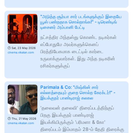
"அடுத்த சூர்யா சார் படங்களுக்கும் இதையே
யூஸ் பண்றதாக சொல்றாங்க!" - டிரெண்டிங்
டிசைனர் அம்பானி பேட்டி
நட்சத்திர அந்தஸ்து கொண்ட நடிகர்கள்
எப்போதுமே அவர்களுக்கெனப்
🕑
Sat, 23 May 2026
பிரத்தியேகமாக டைட்டில் கார்டை
cinema.vikatan.com
உருவாக்குவார்கள். இது அந்த நடிகரின்
ரசிகர்களுக்குப்
Parimala & Co: "மிஷ்கின் சார்
எல்லாத்தையும் குறை சொல்ற கேரக்டர்!" -
இயக்குநர் பாண்டிராஜ் கலகல
'தலைவன் தலைவி' திரைப்படத்திற்குப்
பிறகு இயக்குநர் பாண்டிராஜ்
🕑
Thu, 21 May 2026
இயக்கியிருக்கும் 'பரிமளா & கோ'
cinema.vikatan.com
திரைப்படம் இம்மாதம் 28-ம் தேதி திரைக்கு