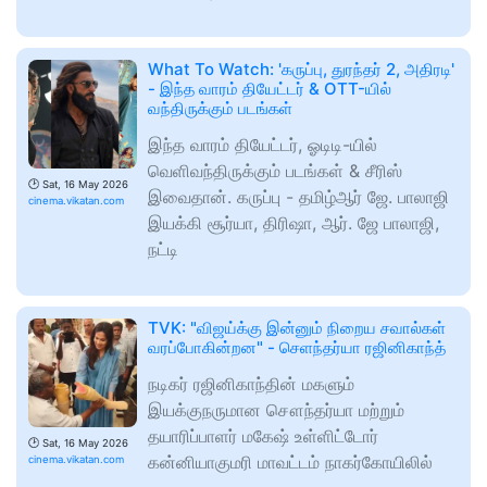
What To Watch: 'கருப்பு, துரந்தர் 2, அதிரடி'
- இந்த வாரம் தியேட்டர் & OTT-யில்
வந்திருக்கும் படங்கள்
இந்த வாரம் தியேட்டர், ஓடிடி-யில்
வெளிவந்திருக்கும் படங்கள் & சீரிஸ்
🕑
Sat, 16 May 2026
இவைதான். கருப்பு - தமிழ்ஆர் ஜே. பாலாஜி
cinema.vikatan.com
இயக்கி சூர்யா, திரிஷா, ஆர். ஜே பாலாஜி,
நட்டி
TVK: "விஜய்க்கு இன்னும் நிறைய சவால்கள்
வரப்போகின்றன" - செளந்தர்யா ரஜினிகாந்த்
நடிகர் ரஜினிகாந்தின் மகளும்
இயக்குநருமான சௌந்தர்யா மற்றும்
தயாரிப்பாளர் மகேஷ் உள்ளிட்டோர்
🕑
Sat, 16 May 2026
கன்னியாகுமரி மாவட்டம் நாகர்கோயிலில்
cinema.vikatan.com