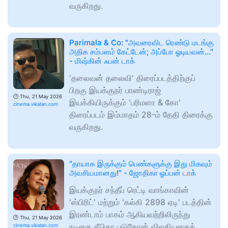
வருகிறது.
Parimala & Co: "அவரைவிட ரெண்டு மடங்கு
அதிக சம்பளம் கேட்டேன்; அப்போ ஓடியவன்..."
- மிஷ்கின் ஃபன் டாக்
'தலைவன் தலைவி' திரைப்படத்திற்குப்
பிறகு இயக்குநர் பாண்டிராஜ்
🕑
Thu, 21 May 2026
இயக்கியிருக்கும் 'பரிமளா & கோ'
cinema.vikatan.com
திரைப்படம் இம்மாதம் 28-ம் தேதி திரைக்கு
வருகிறது.
"தாயாக இருக்கும் பெண்களுக்கு இது மிகவும்
அவசியமானது!" - ஜோதிகா ஓப்பன் டாக்
இயக்குநர் சந்தீப் ரெட்டி வாங்காவின்
'ஸ்பிரிட்' மற்றும் 'கல்கி 2898 ஏடி' படத்தின்
இரண்டாம் பாகம் ஆகியவற்றிலிருந்து
🕑
Thu, 21 May 2026
நடிகை தீபிகா படுகோன் விலகியதைத்
cinema.vikatan.com