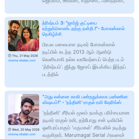
ஜெயராம், ஊர்வசி, சஞ்சனா, அனந்திகா,
த்ரிஷ்யம் 3: "ஜார்ஜ் குட்டியை
ஏற்றுக்கொண்டதற்கு நன்றி.!"- மோகன்லால்
நெகிழ்ச்சி
பிரபல மலையாள நடிகர் மோகன்லால்
நடிப்பில் கடந்த 2013 ஆம் ஆண்டு
🕑
Thu, 21 May 2026
வெளியாகி நல்ல வரவேற்பைப் பெற்ற படம்
cinema.vikatan.com
'த்ரிஷ்யம்'. ஜீத்து ஜோசப் இயக்கிய இந்தப்
படத்தில்
"அது என்னை காலி பண்றதுக்காக பண்ணின
விஷயம்!" - 'நந்தினி' ராகுல் ரவி ஷேரிங்ஸ்
'நந்தினி' சீரியல் மூலம் நமக்கு பரிச்சயமான
நடிகர் ராகுல் ரவி, தற்போது சன் டிவியில்
ஒளிபரப்பாகும் 'மருமகள்' சீரியலில் நடித்து
🕑
Wed, 20 May 2026
வருகிறார். Marumagal Serial அவரைச்
cinema.vikatan.com