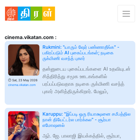
cinema.vikatan.com :
Rukmini: "யாரும் ஷேர் பண்ணாதீங்க" -
பகிரப்படும் AI புகைப்படங்கள்; நடிகை
ருக்மிணி வசந்த் புகார்
தன்னுடைய புகைப்படங்களை AI உதவியுடன்
சித்திரித்து சமூக ஊடகங்களில்
🕑
Sat, 23 May 2026
பரப்பப்படுவதாக நடிகை ருக்மிணி வசந்த்
cinema.vikatan.com
புகார் அளித்திருக்கிறார். மேலும்,
Karuppu: "இப்படி ஒரு ரியாக்ஷனை சமீபத்தில
நான் தியேட்டர்ல பார்க்கல" - சூர்யா
எமோஷனல்
ஆர். ஜே. பாலாஜி இயக்கத்தில், சூர்யா,