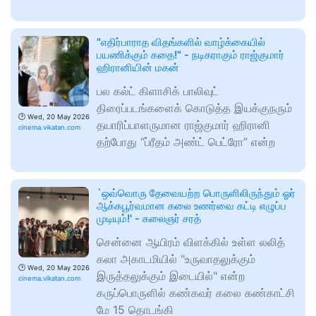
"எதிர்பாராத விதங்களில் வாழ்க்கையில்
பயணிக்கும் கதை!" - நடிகராகும் ராஜ்குமார்
ஹிரானியின் மகன்
பல கல்ட் கிளாசிக் பாலிவுட்
திரைப்படங்களைக் கொடுத்த இயக்குநரும்
🕑
Wed, 20 May 2026
தயாரிப்பாளருமான ராஜ்குமார் ஹிரானி
cinema.vikatan.com
தற்போது “ப்ரீதம் அண்ட் பெட்ரோ” என்ற
`ஒவ்வொரு தேவையற்ற பொருளிலிருந்தும் ஓர்
ஆக்கபூர்வமான கலை உணர்வை கட்டி எழுப்ப
முடியும்!' - கலைஞர் சரத்
சென்னை ஆயிரம் விளக்கில் உள்ள லலித்
கலா அகாடமியில் "உருவாதலுக்கும்
🕑
Wed, 20 May 2026
இருத்தலுக்கும் இடையில்" என்ற
cinema.vikatan.com
கருப்பொருளில் கண்கவர் கலை கண்காட்சி
மே 15 தொடங்கி