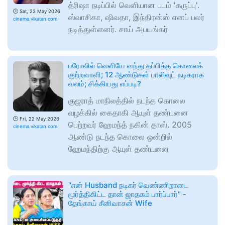
த்ரிஷா நடிப்பில் வெளியான படம் 'கருப்பு'.
🕑
Sat, 23 May 2026
ஸ்வாசிகா, ஷிவதா, இந்திரன்ஸ் எனப் பலர்
cinema.vikatan.com
நடித்துள்ளனர். சாய் அபயங்கர்
பரோலில் வெளியே வந்து தப்பித்த கொலைக்
குற்றவாளி; 12 ஆண்டுகள் பாலிவுட் நடிகராக
வலம்; சிக்கியது எப்படி?
குஜராத் மாநிலத்தில் நடந்த கொலை
வழக்கில் கைதாகி ஆயுள் தண்டனை
🕑
Fri, 22 May 2026
பெற்றவர் ஹேமந்த் நகின் தாஸ். 2005
cinema.vikatan.com
ஆண்டு நடந்த கொலை ஒன்றில்
ஹேமந்திற்கு ஆயுள் தண்டனை
"என் Husband நடிகர் வெண்ணிறாடை
மூர்த்திகிட்ட தான் ஜாதகம் பார்ப்பார்" -
தேங்காய் சீனிவாசன் Wife