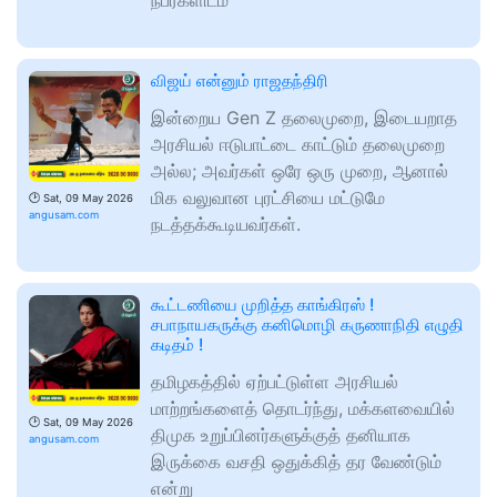
நபர்களிடம்
விஜய் என்னும் ராஜதந்திரி
இன்றைய Gen Z தலைமுறை, இடையறாத
அரசியல் ஈடுபாட்டை காட்டும் தலைமுறை
அல்ல; அவர்கள் ஒரே ஒரு முறை, ஆனால்
மிக வலுவான புரட்சியை மட்டுமே
🕑
Sat, 09 May 2026
angusam.com
நடத்தக்கூடியவர்கள்.
கூட்டணியை முறித்த காங்கிரஸ் !
சபாநாயகருக்கு கனிமொழி கருணாநிதி எழுதி
கடிதம் !
தமிழகத்தில் ஏற்பட்டுள்ள அரசியல்
மாற்றங்களைத் தொடர்ந்து, மக்களவையில்
🕑
Sat, 09 May 2026
திமுக உறுப்பினர்களுக்குத் தனியாக
angusam.com
இருக்கை வசதி ஒதுக்கித் தர வேண்டும்
என்று