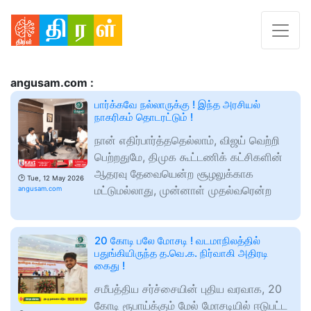
angusam.com :
பார்க்கவே நல்லாருக்கு ! இந்த அரசியல்
நாகரிகம் தொடரட்டும் !
நான் எதிர்பார்த்ததெல்லாம், விஜய் வெற்றி
பெற்றதுமே, திமுக கூட்டணிக் கட்சிகளின்
ஆதரவு தேவையென்ற சூழலுக்காக
🕑
Tue, 12 May 2026
மட்டுமல்லாது, முன்னாள் முதல்வரென்ற
angusam.com
20 கோடி பலே மோசடி ! வடமாநிலத்தில்
பதுங்கியிருந்த த.வெ.க. நிர்வாகி அதிரடி
கைது !
சமீபத்திய சர்ச்சையின் புதிய வரவாக, 20
கோடி ரூபாய்க்கும் மேல் மோசடியில் ஈடுபட்ட