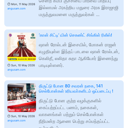
சென்ற கம்பி குச்சியை பார்வை பாதிப்பு
🕑
Mon, 11 May 2026
இல்லாமல் அகற்றிய மதுரை அரசு இராஜாஜி
angusam.com
மருத்துவமனை மருத்துவர்கள் ...
‘கான் சிட்டி’ யின் செகண்ட் சிங்கிள் ரிலீஸ்!
ஷான் ரோல்டன் இசையில், மோகன் ராஜன்
எழுதியுள்ள இந்தப் பாடலை ஷான் ரோல்டன்,
கெலிதீ, லலிதா சுதா ஆகியோர் இணைந்து
பாடியுள்ளனர்.
🕑
Sun, 10 May 2026
angusam.com
திருட்டு போன 80 சவரன் நகை, 141
செல்போன்கள் உரியவா்களிடம் ஒப்படைப்பு !
திருட்டு போன குற்ற வழக்குகளில்
கைப்பற்றப்பட்ட பணம், நகைகள்,
வாகனங்கள் மற்றும் செல்போன்கள்
🕑
Sun, 10 May 2026
நீதிமன்ற ஆணை பெற்று சம்மந்தப்பட்ட
angusam.com