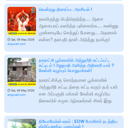
வென்றது திரைப்பட அரசியல் !
தவமிருந்து பெத்தெடுத்த.... ஆசை
ஆசையாய் வளர்த்த புள்ளைங்க.... கண்ணு
முன்னாடியே செத்துப் போனது... அதனால்
என்ன? தளபதி தான் அடுத்து நமக்கு!
🕑
Sat, 09 May 2026
angusam.com
நகராட்சி பூங்காவில் அத்துமீறி கட்டப்பட்ட
கட்டிடம் ! அனுமதி அளித்த அதிகாரி யார் ?
கேள்வி எழுப்பும் பொதுமக்கள்!
நகராட்சிக்கு சொந்தமான பூங்காவில்
அத்துமீறி கட்டிடத்தை கட்டி வரும் நபர் யார்
🕑
Sat, 09 May 2026
என அப்பகுதி மக்கள் கேள்வி எழுப்பிய
angusam.com
நிலையில் சமூக ஆர்வலர்கள் சிலர் இது
நியோமேக்ஸ் ஏலம் : EOW போலீசார் நடத்திய
விழிப்புணர்வு முகாம்கள் !