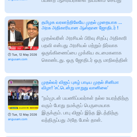
பயின்ற ஆசிரியர்களை நியமனம் செய்து
தமிழக வரலாற்றிலேயே முதல் முறையாக …
அரசு அதிகாரியான ஆஸ்தான ஜோதிடர் !
முதல்வரின் அரசியல் பிரிவு சிறப்பு அதிகாரி
பதவி என்பது அரசியல் மற்றும் நிர்வாக
ஒருங்கிணைப்பை முக்கிய கடமைகளாக
🕑
Tue, 12 May 2026
கொண்டது. ஒரு ஜோதிடர் ஒரு மாநிலத்தின்
angusam.com
முதல்வர் விஜய் புகழ் பாடிய முதல் சினிமா
விழா! ’சட்டென்று மாறுது வானிலை’
“நம்முடன் பயணிப்பவர்கள் நல்ல உயரத்திற்கு
வரும் போது நமக்குப் பெருமையாக
இருக்கும். பாபு விஜய் இந்த இடத்திற்கு
🕑
Tue, 12 May 2026
வந்திருப்பது அதே போல் தான்.
angusam.com