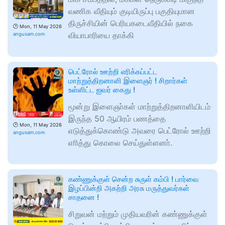
வணிக வீதியும் குடியிருப்பு பகுதியுமான
திருச்சியின் பெரியகடைவீதியில் நகை
🕑
Mon, 11 May 2026
வியாபாரியை தாக்கி
angusam.com
பெட்ரோல் ஊற்றி எரிக்கப்பட்ட
மாற்றுத்திறனாளி இளைஞர் ! சிறார்கள்
உள்ளிட்ட ஐவர் கைது !
மூன்று இளைஞா்கள் மாற்றுத்திறனாளியிடம்
இருந்த 50 ஆயிரம் பணத்தை
🕑
Mon, 11 May 2026
எடுத்துக்கொண்டு அவரை பெட்ரோல் ஊற்றி
angusam.com
எாித்து கொலை செய்துள்ளனா்.
கண்ணுக்குள் சென்ற சுருள் கம்பி ! பார்வை
இழப்பின்றி அகற்றி அரசு மருத்துவர்கள்
சாதனை !
சிறுவன் மற்றும் முதியவரின் கண்ணுக்குள்