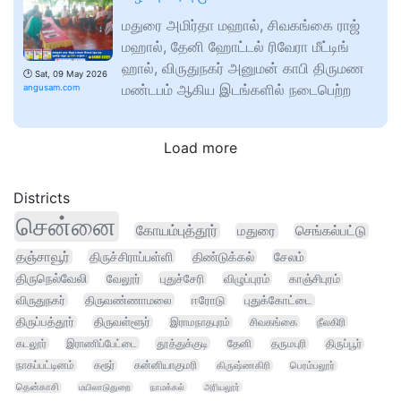
மதுரை அமிர்தா மஹால், சிவகங்கை ராஜ்
மஹால், தேனி ஹோட்டல் ரிவேரா மீட்டிங்
ஹால், விருதுநகர் அனுமன் காபி திருமண
🕑
Sat, 09 May 2026
மண்டபம் ஆகிய இடங்களில் நடைபெற்ற
angusam.com
Load more
Districts
சென்னை
கோயம்புத்தூர்
மதுரை
செங்கல்பட்டு
தஞ்சாவூர்
திருச்சிராப்பள்ளி
திண்டுக்கல்
சேலம்
திருநெல்வேலி
வேலூர்
புதுச்சேரி
விழுப்புரம்
காஞ்சிபுரம்
விருதுநகர்
திருவண்ணாமலை
ஈரோடு
புதுக்கோட்டை
திருப்பத்தூர்
திருவள்ளூர்
இராமநாதபுரம்
சிவகங்கை
நீலகிரி
கடலூர்
இராணிப்பேட்டை
தூத்துக்குடி
தேனி
தருமபுரி
திருப்பூர்
நாகப்பட்டினம்
கரூர்
கன்னியாகுமரி
கிருஷ்ணகிரி
பெரம்பலூர்
தென்காசி
மயிலாடுதுறை
நாமக்கல்
அரியலூர்