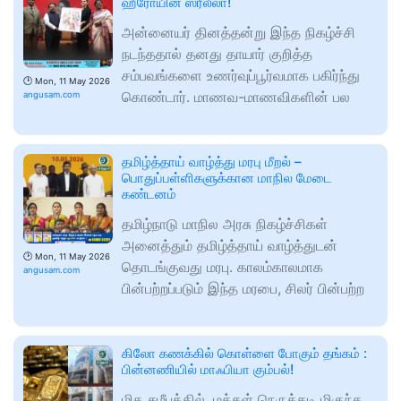
ஹீரோயின் ஸ்ரீலீலா!
அன்னையர் தினத்தன்று இந்த நிகழ்ச்சி
நடந்ததால் தனது தாயார் குறித்த
சம்பவங்களை உணர்வுப்பூர்வமாக பகிர்ந்து
🕑
Mon, 11 May 2026
கொண்டார். மாணவ-மாணவிகளின் பல
angusam.com
தமிழ்த்தாய் வாழ்த்து மரபு மீறல் –
பொதுப்பள்ளிகளுக்கான மாநில மேடை
கண்டனம்
தமிழ்நாடு மாநில அரசு நிகழ்ச்சிகள்
அனைத்தும் தமிழ்த்தாய் வாழ்த்துடன்
🕑
Mon, 11 May 2026
தொடங்குவது மரபு. காலம்காலமாக
angusam.com
பின்பற்றப்படும் இந்த மரபை, சிலர் பின்பற்ற
கிலோ கணக்கில் கொள்ளை போகும் தங்கம் :
பின்னணியில் மாஃபியா கும்பல்!
மிக சமீபத்தில், மக்கள் நெருக்கடி மிகுந்த