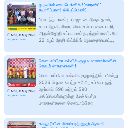
ஓடிடியின் லாப டெக்னிக் ! ‘வாரண்ட்’
தயாரிப்பாளர் ஸ்டேட்மெண்ட்!
பிரசாந்த் பாண்டியராஜுடன் அருள்தாஸ்,
சாயாதேவி, மீனா, கெளசல்யா வையாபுரி,
அருள்ஜோதி உட்பட பலர் நடித்துள்ளனர். மே
🕑
Mon, 11 May 2026
22-ஆம் தேதி ஸ்ட்ரீமிங் ஆவதையொட்டி,
angusam.com
சௌடாம்பிகா கல்விக் குழும மாணவா்களின்
தொடர் சாதனைகள் !
சௌடாம்பிகா கல்விக் குழுமத்தில் பயின்று
2026 ல் நடைபெற்ற +2 அரசுப் பொதுத்
தேர்வில் 596 மற்றும் 590
🕑
Mon, 11 May 2026
மதிப்பெண்களுக்கு மேல் பெற்ற
angusam.com
மாணவர்களை சௌடாம்பிகா
கல்லூரியின் விளம்பரத் தூதர் ஆனார்