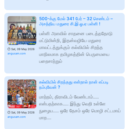
500-க்கு மேல் 341 பேர் – 32 செண்டம் –
அசத்திய மதுரை சி.இ.ஓ.ஏ பள்ளி !
பள்ளி அளவில் சாதனை படைத்ததோடு
மட்டுமின்றி, இதன்வழியே மதுரை
மாவட்டத்துக்கும் கல்வியில் சிறந்த
🕑
Sat, 09 May 2026
மாநிலமாக தமிழகத்தின் பெருமையை
angusam.com
பறைசாற்றும்
கல்வியில் சிறந்தது என்றால் நான் எப்படி
நம்புவேன் ?
மாற்றம், திராவிடம் வேண்டாம்.....
என்பதற்காக..... இந்து வெறி உள்ளே
நுழைய..... ஒரே தேசம் ஒரே மொழி சட்டமாய்
🕑
Sat, 09 May 2026
மாற....
angusam.com