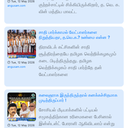
🕑
Tue, 12 May 2026
குற்றச்சாட்டில் சிக்கியிருக்கிறார், த. வெ. க.
angusam.com
வின் மத்திய மாவட்ட
சாதி பார்க்காமல் வேட்பாளர்களை
நிறுத்தியதா, த.வெ.க.? உண்மை என்ன ?
திராவிடக் கட்சிகளின் சாதி
சூத்திரத்தையே தமிழக வெற்றிக்கழகமும்
கடை பிடித்திருந்தது. தமிழக
🕑
Tue, 12 May 2026
வெற்றிக்கழகம் சாதி பார்த்தே தன்
angusam.com
வேட்பாளர்களை
கலைஞராக இருந்திருந்தால் கனக்கச்சிதமாக
முடித்திருப்பார் !
சோசியல் மீடியாக்களில் பட்டியல்
சமூகத்திற்கான உரிமைகளை பேசினால்
இன்ஸ்டன்ட் போராளி ஆகிவிடலாம் என்று
🕑
Tue, 12 May 2026