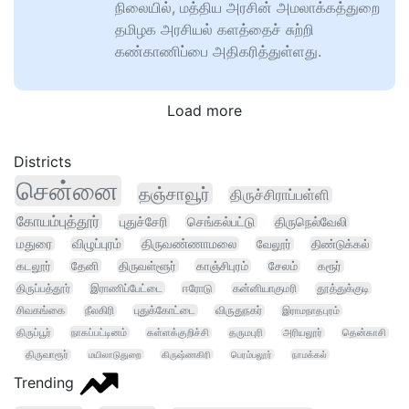
நிலையில், மத்திய அரசின் அமலாக்கத்துறை
தமிழக அரசியல் களத்தைச் சுற்றி
கண்காணிப்பை அதிகரித்துள்ளது.
Load more
Districts
சென்னை
தஞ்சாவூர்
திருச்சிராப்பள்ளி
கோயம்புத்தூர்
புதுச்சேரி
செங்கல்பட்டு
திருநெல்வேலி
மதுரை
விழுப்புரம்
திருவண்ணாமலை
வேலூர்
திண்டுக்கல்
கடலூர்
தேனி
திருவள்ளூர்
காஞ்சிபுரம்
சேலம்
கரூர்
திருப்பத்தூர்
இராணிப்பேட்டை
ஈரோடு
கன்னியாகுமரி
தூத்துக்குடி
சிவகங்கை
நீலகிரி
புதுக்கோட்டை
விருதுநகர்
இராமநாதபுரம்
திருப்பூர்
நாகப்பட்டினம்
கள்ளக்குறிச்சி
தருமபுரி
அரியலூர்
தென்காசி
திருவாரூர்
மயிலாடுதுறை
கிருஷ்ணகிரி
பெரம்பலூர்
நாமக்கல்
Trending