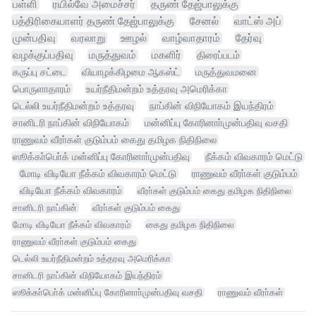
பள்ளி
ரயில்வே அமைச்சர்
தருண் தேஜ்பாலுக்கு
பத்திரிகையாளர் தருண் தேஜ்பாலுக்கு
சேனல்
வாட்ஸ் அப்
முன்பதிவு
வரலாறு
ஊழல்
வாழ்வாதாரம்
தேர்வு
வழக்குப்பதிவு
மருத்துவம்
மகளிர்
திரைப்படம்
கருப்பு சட்டை
வியாழக்கிழமை ஆகஸ்ட்
மருத்துவமனை
பொருளாதாரம்
உயர்நீதிமன்றம் உத்தரவு அமெரிக்கா
டெல்லி உயர்நீதிமன்றம் உத்தரவு
நாப்கின் விநியோகம் இயந்திரம்
சானிடரி நாப்கின் விநியோகம்
மன்னிப்பு கோரினாா்முன்பதிவு வசதி
ராணுவம் வீரா்கள் குடும்பம் கைது தமிழக நிதிநிலை
ஸூக்கா்பொ்க் மன்னிப்பு கோரினாா்முன்பதிவு
நீக்கம் விவகாரம் மெட்டு
மோடி விடியோ நீக்கம் விவகாரம் மெட்டு
ராணுவம் வீரா்கள் குடும்பம்
விடியோ நீக்கம் விவகாரம்
வீரா்கள் குடும்பம் கைது தமிழக நிதிநிலை
சானிடரி நாப்கின்
வீரா்கள் குடும்பம் கைது
மோடி விடியோ நீக்கம் விவகாரம்
கைது தமிழக நிதிநிலை
ராணுவம் வீரா்கள் குடும்பம் கைது
டெல்லி உயர்நீதிமன்றம் உத்தரவு அமெரிக்கா
சானிடரி நாப்கின் விநியோகம் இயந்திரம்
ஸூக்கா்பொ்க் மன்னிப்பு கோரினாா்முன்பதிவு வசதி
ராணுவம் வீரா்கள்