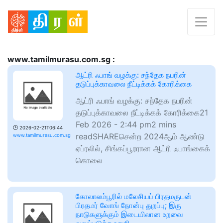
www.tamilmurasu.com.sg :
ஆட்ரி ஃபாங் வழக்கு: சந்தேக நபரின்
தடுப்புக்காவலை நீட்டிக்கக் கோரிக்கை
ஆட்ரி ஃபாங் வழக்கு: சந்தேக நபரின்
தடுப்புக்காவலை நீட்டிக்கக் கோரிக்கை21
Feb 2026 - 2:44 pm2 mins
🕑
2026-02-21T06:44
readSHAREசென்ற 2024ஆம் ஆண்டு
www.tamilmurasu.com.sg
ஏப்ரலில், சிங்கப்பூரரான ஆட்ரி ஃபாங்கைக்
கொலை
கோலாலம்பூரில் மலேசியப் பிரதமருடன்
பிரதமர் வோங் நோன்பு துறப்பு; இரு
நாடுகளுக்கும் இடையிலான உறவை