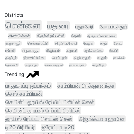
Districts
சென்னை
மதுரை
புதுச்சேரி
கோயம்புத்தூர்
திண்டுக்கல்
திருச்சிராப்பள்ளி
தேனி
திருவண்ணாமலை
தஞ்சாவூர்
செங்கல்பட்டு
திருநெல்வேலி
வேலூர்
கரூர்
சேலம்
ஈரோடு
திருவள்ளூர்
விழுப்புரம்
தருமபுரி
புதுக்கோட்டை
நீலகிரி
திருப்பூர்
இராணிப்பேட்டை
பெரம்பலூர்
திருப்பத்தூர்
கடலூர்
நாமக்கல்
தென்காசி
திருவாரூர்
கன்னியாகுமரி
நாகப்பட்டினம்
காஞ்சிபுரம்
Trending
பாதுகாப்பு ஒப்பந்தம்
சாம்பியன் பிரக்ஞானந்தா
செஸ் சாம்பியன்
செயின்ட் லூயிஸ் ரேப்பிட் பிளிட்ஸ் செஸ்
செயின்ட் லூயிஸ் ரேப்பிட் பிளிட்ஸ்
லூயிஸ் ரேப்பிட் பிளிட்ஸ் செஸ்
அஜிங்க்யா ரஹானே
டி20 பிரீமியர்
ஐரோப்பா டி20