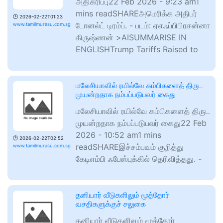
அதிகரிப்பு22 Feb 2026 - 9:23 am1
mins readSHAREஅமெரிக்க அதிபர்
🕑
2026-02-22T01:23
டோனல்ட் டிரம்ப். - படம்: ஏஎஃப்பிபிரசன்னா
www.tamilmurasu.com.sg
கிருஷ்ணன் >AISUMMARISE IN
ENGLISHTrump Tariffs Raised to
மலேசியாவில் ரயில்வே கம்பிகளைத் திருட
முயன்றதாக நம்பப்படுபவர் கைது
மலேசியாவில் ரயில்வே கம்பிகளைத் திருட
முயன்றதாக நம்பப்படுபவர் கைது22 Feb
2026 - 10:52 am1 mins
🕑
2026-02-22T02:52
readSHAREஇச்சம்பவம் குறித்து
www.tamilmurasu.com.sg
கேடிஎம்பி ஃபேஸ்புக்கில் தெரிவித்தது. -
தனியார் வீடுகளிலும் மூத்தோர்
வசதிகளுக்குச் சலுகை
தனியார் வீடுகளிலும் மூத்தோர்