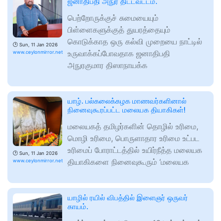
ஜனாதிபதி அநுர திட்டவட்டம்.
பெற்றோருக்குச் சுமையையும்
பிள்ளைகளுக்குத் துயரத்தையும்
கொடுக்காத ஒரு கல்வி முறையை நாட்டில்
🕑
Sun, 11 Jan 2026
உருவாக்கப்போவதாக ஜனாதிபதி
www.ceylonmirror.net
அநுரகுமார திஸாநாயக்க
யாழ். பல்கலைக்கழக மாணவர்களினால்
நினைவுகூரப்பட்ட மலையக தியாகிகள்!
மலையகத் தமிழர்களின் தொழில் உரிமை,
மொழி உரிமை, பொருளாதார உரிமை உட்பட
உரிமைப் போராட்டத்தில் உயிர்நீத்த மலையக
🕑
Sun, 11 Jan 2026
தியாகிகளை நினைவுகூரும் ‘மலையக
www.ceylonmirror.net
யாழில் ரயில் விபத்தில் இளைஞர் ஒருவர்
காயம்.