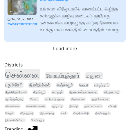
வங்காள விரிகுடாவில் காணப்பட்ட ஆழ்ந்த
காற்றழுத்த தாழ்வு மண்டலம் தற்போது
🕑
Sat, 10 Jan 2026
நன்கமைந்த காற்றழுத்த தாழ்வு நிலையாக
www.ceylonmirror.net
வடக்கு மாகாணத்தின் மையத்தில் உள்ளது
Load more
Districts
சென்னை
கோயம்புத்தூர்
மதுரை
புதுச்சேரி
திண்டுக்கல்
தஞ்சாவூர்
தேனி
விழுப்புரம்
திருநெல்வேலி
திருப்பூர்
கடலூர்
திருவண்ணாமலை
திருவாரூர்
தூத்துக்குடி
சேலம்
மயிலாடுதுறை
தென்காசி
புதுக்கோட்டை
சிவகங்கை
கன்னியாகுமரி
தருமபுரி
நீலகிரி
நாகப்பட்டினம்
ஈரோடு
வேலூர்
விருதுநகர்
திருவள்ளூர்
கரூர்
கிருஷ்ணகிரி
திருப்பத்தூர்
இராணிப்பேட்டை
பெரம்பலூர்
Trending