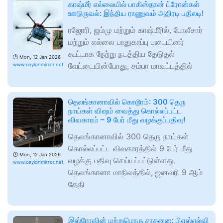
காஷ்மீர் எல்லையில் பாகிஸ்தான் ட்ரோன்கள்
ஊடுருவல்: இந்திய ராணுவம் அதிரடி பதிலடி!
ரஜோரி, ஜம்மு மற்றும் காஷ்மீரில், போலீசார்
மற்றும் எல்லை பாதுகாப்பு படையினர்
கூட்டாக நேற்று நடத்திய தேடுதல்
🕑
Mon, 12 Jan 2026
வேட்டையின்போது, சம்பா மாவட்டத்தில்
www.ceylonmirror.net
தெலங்கானாவில் கொடூரம்: 300 தெரு
நாய்கள் விஷம் வைத்து கொல்லப்பட்ட
விவகாரம் – 9 பேர் மீது வழக்குப்பதிவு!
தெலங்கானாவில் 300 தெரு நாய்கள்
கொல்லப்பட்ட விவகாரத்தில் 9 பேர் மீது
🕑
Mon, 12 Jan 2026
வழக்கு பதிவு செய்யப்பட்டுள்ளது.
www.ceylonmirror.net
தெலங்கானா மாநிலத்தில், ஜனவரி 9 ஆம்
தேதி
இஸ்ரோவின் மற்றுமொரு சாதனை: பிஎஸ்எல்வி