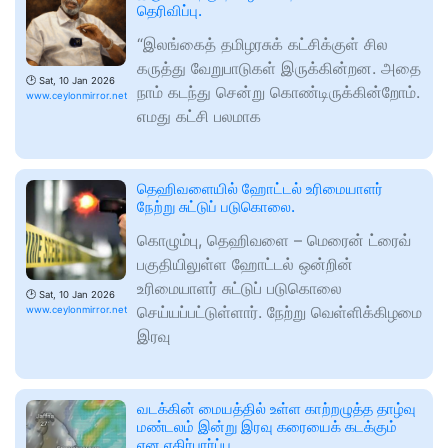
தெரிவிப்பு.
“இலங்கைத் தமிழரசுக் கட்சிக்குள் சில
கருத்து வேறுபாடுகள் இருக்கின்றன. அதை
🕑
Sat, 10 Jan 2026
நாம் கடந்து சென்று கொண்டிருக்கின்றோம்.
www.ceylonmirror.net
எமது கட்சி பலமாக
தெஹிவளையில் ஹோட்டல் உரிமையாளர்
நேற்று சுட்டுப் படுகொலை.
கொழும்பு, தெஹிவளை – மெரைன் ட்ரைவ்
பகுதியிலுள்ள ஹோட்டல் ஒன்றின்
உரிமையாளர் சுட்டுப் படுகொலை
🕑
Sat, 10 Jan 2026
செய்யப்பட்டுள்ளார். நேற்று வெள்ளிக்கிழமை
www.ceylonmirror.net
இரவு
வடக்கின் மையத்தில் உள்ள காற்றழுத்த தாழ்வு
மண்டலம் இன்று இரவு கரையைக் கடக்கும்
என எதிர்பார்ப்பு.