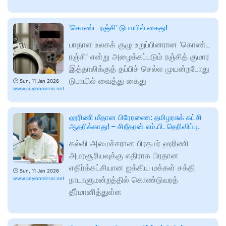
‘கொண்ட ரஞ்சி’ டுபாயில் கைது!
பாதாள உலகக் குழு உறுப்பினரான ‘கொண்ட
ரஞ்சி’ என்று அழைக்கப்படும் ரஞ்சித் குமார
இத்தாலிக்குத் தப்பிச் செல்ல முயன்றபோது
டுபாயில் வைத்து கைது
🕑
Sun, 11 Jan 2026
www.ceylonmirror.net
ஹரிணி மீதான பிரேரணை: தமிழரசுக் கட்சி
ஆதரிக்காது! – சிறீதரன் எம்.பி. தெரிவிப்பு.
கல்வி அமைச்சரான பிரதமர் ஹரிணி
அமரசூரியவுக்கு எதிராக பிரதான
எதிர்க்கட்சியான ஐக்கிய மக்கள் சக்தி
🕑
Sun, 11 Jan 2026
நாடாளுமன்றத்தில் கொண்டுவரத்
www.ceylonmirror.net
தீர்மானித்துள்ள