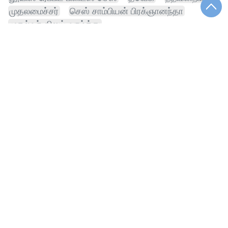
முதலமைச்சர்
செஸ் சாம்பியன் பிரக்ஞானந்தா
முதல்வர் விஜய் வாழ்த்து
முதல்வர் விஜய் வாழ்த்து இந்தியா
தொழில்நுட்பம்
விஜய் வாழ்த்து இந்தியா இலங்கை
வாழ்த்து இந்தியா இலங்கை டெஸ்ட் தொடர்
வாழ்த்து இந்தியா இலங்கை
விஜய் வாழ்த்து இந்தியா இலங்கை டெஸ்ட் தொடர்
அமெரிக்கா செயின்ட் லூயிஸ் ரேப்பிட்
அமெரிக்கா செயின்ட் லூயிஸ் ரேப்பிட் பிளிட்ஸ்
அமெரிக்கா செயின்ட் லூயிஸ்
முதல்வர் விஜய் வாழ்த்து இந்தியா இலங்கை
எதிர்க்கட்சி
சமூகம்
விவசாயி
பெங்களூரு பயணம்
உதயநிதி
போராட்டம்
மாணவர்
திரைப்படம்
கோயில்
மருத்துவம்
தங்க விலை
உயர்வு தங்க விலை
தேர்வு
வழக்குப்பதிவு
பொழுதுபோக்கு
பட்ஜெட்
தண்ணீர்
மாலை நிலவரம்
பிரதமர்
வரலாறு
சிறை
பள்ளி
பொருளாதாரம்
வாட்ஸ் அப்
விளையாட்டு
சேனல்
முதல்வர் விஜய் சங்கீதா விவாகரத்து வழக்கு
மருத்துவமனை