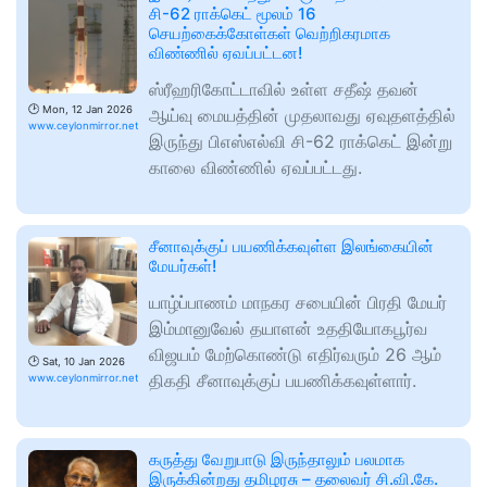
சி-62 ராக்கெட் மூலம் 16
செயற்கைக்கோள்கள் வெற்றிகரமாக
விண்ணில் ஏவப்பட்டன!
ஸ்ரீஹரிகோட்டாவில் உள்ள சதீஷ் தவன்
🕑
Mon, 12 Jan 2026
ஆய்வு மையத்தின் முதலாவது ஏவுதளத்தில்
www.ceylonmirror.net
இருந்து பிஎஸ்எல்வி சி-62 ராக்கெட் இன்று
காலை விண்ணில் ஏவப்பட்டது.
சீனாவுக்குப் பயணிக்கவுள்ள இலங்கையின்
மேயர்கள்!
யாழ்ப்பாணம் மாநகர சபையின் பிரதி மேயர்
இம்மானுவேல் தயாளன் உததியோகபூர்வ
விஜயம் மேற்கொண்டு எதிர்வரும் 26 ஆம்
🕑
Sat, 10 Jan 2026
திகதி சீனாவுக்குப் பயணிக்கவுள்ளார்.
www.ceylonmirror.net
கருத்து வேறுபாடு இருந்தாலும் பலமாக
இருக்கின்றது தமிழரசு – தலைவர் சி.வி.கே.