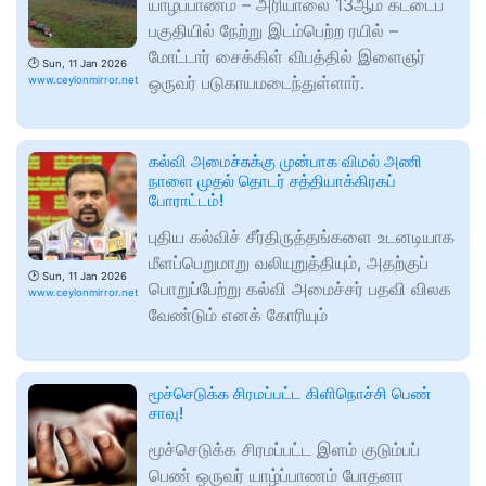
யாழ்ப்பாணம் – அரியாலை 13ஆம் கட்டைப்
பகுதியில் நேற்று இடம்பெற்ற ரயில் –
மோட்டார் சைக்கிள் விபத்தில் இளைஞர்
🕑
Sun, 11 Jan 2026
ஒருவர் படுகாயமடைந்துள்ளார்.
www.ceylonmirror.net
கல்வி அமைச்சுக்கு முன்பாக விமல் அணி
நாளை முதல் தொடர் சத்தியாக்கிரகப்
போராட்டம்!
புதிய கல்விச் சீர்திருத்தங்களை உடனடியாக
மீளப்பெறுமாறு வலியுறுத்தியும், அதற்குப்
🕑
Sun, 11 Jan 2026
பொறுப்பேற்று கல்வி அமைச்சர் பதவி விலக
www.ceylonmirror.net
வேண்டும் எனக் கோரியும்
மூச்செடுக்க சிரமப்பட்ட கிளிநொச்சி பெண்
சாவு!
மூச்செடுக்க சிரமப்பட்ட இளம் குடும்பப்
பெண் ஒருவர் யாழ்ப்பாணம் போதனா