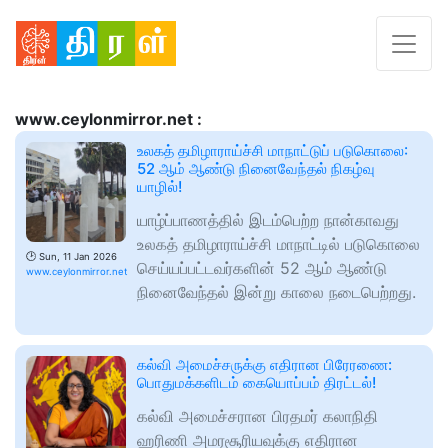
www.ceylonmirror.net :
உலகத் தமிழாராய்ச்சி மாநாட்டுப் படுகொலை:
52 ஆம் ஆண்டு நினைவேந்தல் நிகழ்வு
யாழில்!
யாழ்ப்பாணத்தில் இடம்பெற்ற நான்காவது
உலகத் தமிழாராய்ச்சி மாநாட்டில் படுகொலை
🕑
Sun, 11 Jan 2026
செய்யப்பட்டவர்களின் 52 ஆம் ஆண்டு
www.ceylonmirror.net
நினைவேந்தல் இன்று காலை நடைபெற்றது.
கல்வி அமைச்சருக்கு எதிரான பிரேரணை:
பொதுமக்களிடம் கையொப்பம் திரட்டல்!
கல்வி அமைச்சரான பிரதமர் கலாநிதி
ஹரிணி அமரசூரியவுக்கு எதிரான