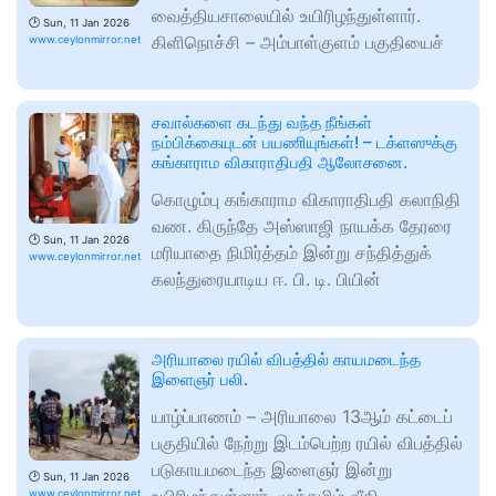
வைத்தியசாலையில் உயிரிழந்துள்ளார்.
🕑
Sun, 11 Jan 2026
கிளிநொச்சி – அம்பாள்குளம் பகுதியைச்
www.ceylonmirror.net
சவால்களை கடந்து வந்த நீங்கள்
நம்பிக்கையுடன் பயணியுங்கள்! – டக்ளஸுக்கு
கங்காராம விகாராதிபதி ஆலோசனை.
கொழும்பு கங்காராம விகாராதிபதி கலாநிதி
வண. கிருந்தே அஸ்ஸாஜி நாயக்க தேரரை
🕑
Sun, 11 Jan 2026
மரியாதை நிமிர்த்தம் இன்று சந்தித்துக்
www.ceylonmirror.net
கலந்துரையாடிய ஈ. பி. டி. பியின்
அரியாலை ரயில் விபத்தில் காயமடைந்த
இளைஞர் பலி.
யாழ்ப்பாணம் – அரியாலை 13ஆம் கட்டைப்
பகுதியில் நேற்று இடம்பெற்ற ரயில் விபத்தில்
படுகாயமடைந்த இளைஞர் இன்று
🕑
Sun, 11 Jan 2026
www.ceylonmirror.net