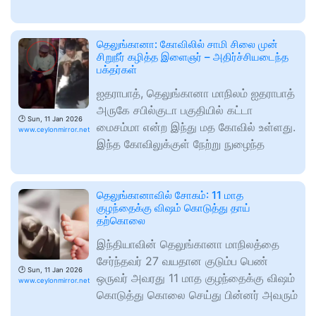
தெலுங்கானா: கோவிலில் சாமி சிலை முன்
சிறுநீர் கழித்த இளைஞர் – அதிர்ச்சியடைந்த
பக்தர்கள்
ஐதராபாத், தெலுங்கானா மாநிலம் ஐதராபாத்
அருகே சபில்குடா பகுதியில் கட்டா
🕑
Sun, 11 Jan 2026
மைசம்மா என்ற இந்து மத கோவில் உள்ளது.
www.ceylonmirror.net
இந்த கோவிலுக்குள் நேற்று நுழைந்த
தெலுங்கானாவில் சோகம்: 11 மாத
குழந்தைக்கு விஷம் கொடுத்து தாய்
தற்கொலை
இந்தியாவின் தெலுங்கானா மாநிலத்தை
சேர்ந்தவர் 27 வயதான குடும்ப பெண்
🕑
Sun, 11 Jan 2026
ஒருவர் அவரது 11 மாத குழந்தைக்கு விஷம்
www.ceylonmirror.net
கொடுத்து கொலை செய்து பின்னர் அவரும்