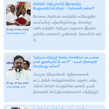
மீண்டும் அதிமுகவில் இணைந்த
வேலுமணியின் நிழல் - பின்னணி என்ன?
கோவை அரசியல் களத்தில் எப்போதுமே
பரபரப்புக்கு பஞ்சமிருக்காது. கொங்கு
மண்டலத்தில் அதிமுக வலுவாக இருக்க
🕑
Sat, 27 Dec 2025
முக்கிய காரணம் முன்னாள் அமைச்சர் எஸ்.
www.vikatan.com
பி.
"தவெக-விற்குச் செல்ல செங்கோட்டையனை
நான் தூண்டிவிட்டேனா?" - டிடிவி தினகரன்
சொல்வது என்ன?
அமமுக நிர்வாகிகள் ஆலோசனைக்
கூட்டத்தில் கலந்துகொள்ள மதுரை வந்த
🕑
Sat, 27 Dec 2025
அக்கட்சியின் பொதுச்செயலாளர் டிடிவி
www.vikatan.com
தினகரன் செய்தியாளர்களைச் சந்தித்துப்