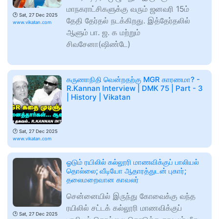
மாநகராட்சிகளுக்கு வரும் ஜனவரி 15ம்
🕑
Sat, 27 Dec 2025
தேதி தேர்தல் நடக்கிறது. இத்தேர்தலில்
www.vikatan.com
ஆளும் பா. ஜ. க மற்றும்
சிவசேனா(ஷிண்டே)
கருணாநிதி வென்றதற்கு MGR காரணமா? -
R.Kannan Interview | DMK 75 | Part - 3
| History | Vikatan
🕑
Sat, 27 Dec 2025
www.vikatan.com
ஓடும் ரயிலில் கல்லூரி மாணவிக்குப் பாலியல்
தொல்லை; வீடியோ ஆதாரத்துடன் புகார்;
தலைமறைவான காவலர்
சென்னையில் இருந்து கோவைக்கு வந்த
ரயிலில் சட்டக் கல்லூரி மாணவிக்குப்
🕑
Sat, 27 Dec 2025