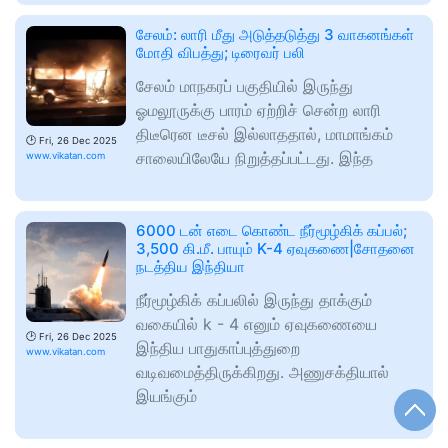
சேலம்: லாரி மீது அடுத்தடுத்து 3 வாகனங்கள்
மோதி விபத்து; டிரைவர் பலி
சேலம் மாநகரப் பகுதியில் இருந்து
ஓமலூருக்கு பாரம் ஏற்றிச் சென்ற லாரி
திடீரென டீசல் இல்லாததால், மாமாங்கம்
🕑
Fri, 26 Dec 2025
சாலையிலேயே நிறுத்தப்பட்டது. இந்த
www.vikatan.com
6000 டன் எடை கொண்ட நீர்மூழ்கிக் கப்பல்;
3,500 கி.மீ. பாயும் K-4 ஏவுகணை|சோதனை
நடத்திய இந்தியா
நீர்மூழ்கிக் கப்பலில் இருந்து தாக்கும்
வகையில் k - 4 எனும் ஏவுகணையை
🕑
Fri, 26 Dec 2025
இந்திய பாதுகாப்புத்துறை
www.vikatan.com
வடிவமைத்திருக்கிறது. அணுசக்தியால்
இயங்கும்