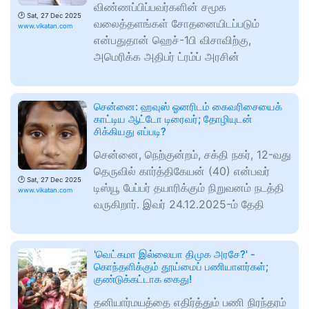
விண்ணப்பிப்பவர்களின் சமூக
🕑
Sat, 27 Dec 2025
வலைத்தளங்கள் சோதனையிடப்படும்
www.vikatan.com
என்பதுதான் ஹெச்-1பி விசாவிற்கு,
அமெரிக்க அதிபர் ட்ரம்ப் அரசின்
சென்னை: ஹவுஸ் ஓனரிடம் கைவரிசையைக்
காட்டிய ஆட்டோ டிரைவர்; தோழியுடன்
சிக்கியது எப்படி?
சென்னை, நெற்குன்றம், சக்தி நகர், 12-வது
தெருவில் கார்த்திகேயன் (40) என்பவர்
🕑
Sat, 27 Dec 2025
டிஸ்யூ பேப்பர் தயாரிக்கும் நிறுவனம் நடத்தி
www.vikatan.com
வருகிறார். இவர் 24.12.2025-ம் தேதி
'வெட்கமா இல்லையா திமுக அரசே?' -
கொந்தளிக்கும் தூய்மைப் பணியாளர்கள்;
குண்டுக்கட்டாக கைது!
தனியார்மயத்தை எதிர்த்தும் பணி நிரந்தரம்