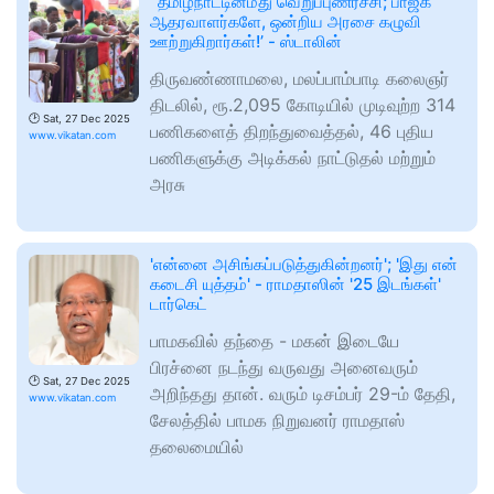
`தமிழ்நாட்டின்மீது வெறுப்புணர்ச்சி; பாஜக
ஆதரவாளர்களே, ஒன்றிய அரசை கழுவி
ஊற்றுகிறார்கள்!’ - ஸ்டாலின்
திருவண்ணாமலை, மலப்பாம்பாடி கலைஞர்
திடலில், ரூ.2,095 கோடியில் முடிவுற்ற 314
🕑
Sat, 27 Dec 2025
பணிகளைத் திறந்துவைத்தல், 46 புதிய
www.vikatan.com
பணிகளுக்கு அடிக்கல் நாட்டுதல் மற்றும்
அரசு
'என்னை அசிங்கப்படுத்துகின்றனர்'; 'இது என்
கடைசி யுத்தம்' - ராமதாஸின் '25 இடங்கள்'
டார்கெட்
பாமகவில் தந்தை - மகன் இடையே
பிரச்னை நடந்து வருவது அனைவரும்
🕑
Sat, 27 Dec 2025
அறிந்தது தான். வரும் டிசம்பர் 29-ம் தேதி,
www.vikatan.com
சேலத்தில் பாமக நிறுவனர் ராமதாஸ்
தலைமையில்