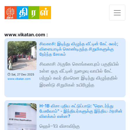
www.vikatan.com :
சிவகாசி: இடிந்து விழுந்த வீட்டின் கேட் சுவர்;
விளையாடிக் கொண்டிருந்த சிறுமிகளுக்கு
நேர்ந்த சோகம்
சிவகாசி அருகே கொங்கலாபுரம் பகுதியில்
உள்ள ஒரு வீட்டின் நுழைவு வாயில் கேட்
🕑
Sat, 27 Dec 2025
மற்றும் சுவர் திடீரென இடிந்து விழுந்ததில்
www.vikatan.com
இரண்டு சிறுமிகள் உயிரிழந்த
H-1B விசா புதிய கட்டுப்பாடு: "தொடர்ந்து
பேசுவோம்" - இந்தியர்களுக்கு இந்திய அரசின்
விளக்கம் என்ன?
ஹெச்-1பி விசாவிற்கு