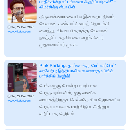
பாதிக்கின்ற சட்டங்களை ஆதரிப்பார்கள்!’’ -
விமர்சித்த ஸ்டாலின்
திருவண்ணாமலையில் இன்றைய தினம்,
வேளாண் கண்காட்சியைத் தொடங்கி
🕑
Sat, 27 Dec 2025
வைத்து, விவசாயிகளுக்கு வேளாண்
www.vikatan.com
நலத்திட்ட உதவிகளை வழங்கினார்
முதலமைச்சர் மு. க.
Pink Parking: தாய்மைக்கு 'ரெட் கார்பெட்'
வரவேற்பு; இந்தியாவில் வைரலாகும் பிங்க்
பார்க்கிங் மேஜிக்!
பெங்களூரு போன்ற பரபரப்பான
பெருநகரங்களில், ஒரு வணிக
🕑
Sat, 27 Dec 2025
வளாகத்திற்குச் செல்வதே சில நேரங்களில்
www.vikatan.com
பெரும் சவாலாக மாறிவிடும். அதிலும்
குறிப்பாக, நெரிசல்