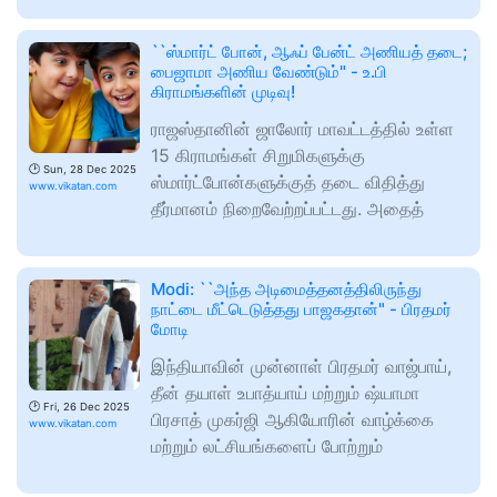
``ஸ்மார்ட் போன், ஆஃப் பேன்ட் அணியத் தடை;
பைஜாமா அணிய வேண்டும்" - உ.பி
கிராமங்களின் முடிவு!
ராஜஸ்தானின் ஜாலோர் மாவட்டத்தில் உள்ள
15 கிராமங்கள் சிறுமிகளுக்கு
🕑
Sun, 28 Dec 2025
ஸ்மார்ட்போன்களுக்குத் தடை விதித்து
www.vikatan.com
தீர்மானம் நிறைவேற்றப்பட்டது. அதைத்
Modi: ``அந்த அடிமைத்தனத்திலிருந்து
நாட்டை மீட்டெடுத்தது பாஜகதான்" - பிரதமர்
மோடி
இந்தியாவின் முன்னாள் பிரதமர் வாஜ்பாய்,
தீன் தயாள் உபாத்யாய் மற்றும் ஷ்யாமா
🕑
Fri, 26 Dec 2025
பிரசாத் முகர்ஜி ஆகியோரின் வாழ்க்கை
www.vikatan.com
மற்றும் லட்சியங்களைப் போற்றும்