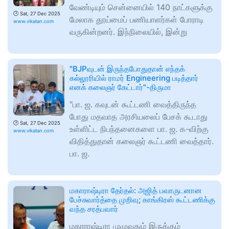
வேண்டியும் சென்னையில் 140 நாட்களுக்கு
🕑
Sat, 27 Dec 2025
மேலாக தூய்மைப் பணியாளர்கள் போராடி
www.vikatan.com
வருகின்றனர். இந்நிலையில், இன்று
"BJPவுடன் இருந்தபோதுதான் எந்தக்
கல்லூரியில் ராமர் Engineering படித்தார்
எனக் கலைஞர் கேட்டார்"-திருமா
"பா. ஜ. கவுடன் கூட்டணி வைத்திருந்த
போது மதவாத அரசியலைப் பேசக் கூடாது
🕑
Sat, 27 Dec 2025
உள்ளிட்ட நிபந்தனைகளை பா. ஜ. க-விற்கு
www.vikatan.com
விதித்துதான் கலைஞர் கூட்டணி வைத்தார்.
பா. ஜ.
மகாராஷ்டிரா தேர்தல்: அஜித் பவாருடனான
பேச்சுவார்த்தை முறிவு; காங்கிரஸ் கூட்டணிக்கு
வந்த சரத்பவார்
மகாராஷ்டிரா முழுவதும் இருக்கும்