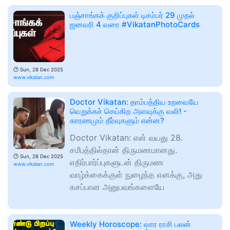
பஞ்சாங்கக் குறிப்புகள் டிசம்பர் 29 முதல்
ஜனவரி 4 வரை #VikatanPhotoCards
🕑
Sun, 28 Dec 2025
www.vikatan.com
Doctor Vikatan: தாம்பத்திய உறவையே
வெறுக்கச் செய்கிற அளவுக்கு வலி! -
காரணமும் தீர்வுகளும் என்ன?
Doctor Vikatan: என் வயது 28.
சமீபத்தில்தான் திருமணமானது.
🕑
Sun, 28 Dec 2025
எதிர்பார்ப்புகளுடன் திருமண
www.vikatan.com
வாழ்க்கைக்குள் நுழைந்த எனக்கு, அது
கசப்பான அனுபவங்களையே
Weekly Horoscope: வார ராசி பலன்