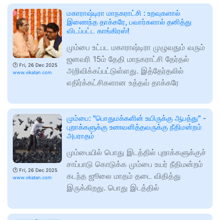
மகாராஷ்டிரா மாநகராட்சி : உறவுகளால்
இணைந்த தாக்கரே, பவார்களால் தனித்து
விடப்பட்ட காங்கிரஸ்!
மும்பை உட்பட மகாராஷ்டிரா முழுவதும் வரும்
ஜனவரி 15ம் தேதி மாநகராட்சி தேர்தல்
🕑
Fri, 26 Dec 2025
அறிவிக்கப்பட்டுள்ளது. இத்தேர்தலில்
www.vikatan.com
எதிர்க்கட்சிகளான உத்தவ் தாக்கரே
மும்பை: "பொதுமக்களின் உயிருக்கு ஆபத்து" -
புறாக்களுக்கு உணவளித்தவருக்கு நீதிமன்றம்
அபராதம்
மும்பையில் பொது இடத்தில் புறாக்களுக்குச்
சாப்பாடு கொடுக்க மும்பை உயர் நீதிமன்றம்
🕑
Fri, 26 Dec 2025
கடந்த ஜூலை மாதம் தடை விதித்து
www.vikatan.com
இருக்கிறது. பொது இடத்தில்