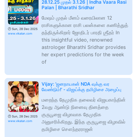
28.12.25 முதல் 3.1.26 | Indha Vaara Rasi
Palan | Bharathi Sridhar
மேஷம் முதல் மீனம் வரையிலான 12
ராசிகளுக்கான ராசி பலன்களை கணித்துத்
🕑
Sun, 28 Dec 2025
தந்திருக்கிறார் ஜோதிடர் பாரதி ஶ்ரீதர் In
www.vikatan.com
this insightful video, renowned
astrologer Bharathi Sridhar provides
her expert predictions for the week
of
Vijay: 'ஜனநாயகன் NDA வுக்கு வர
வேண்டும்!' - விஜய்க்கு தமிழிசை அழைப்பு
மறைந்த தேமுதிக தலைவர் விஜயகாந்தின்
2வது ஆண்டு நினைவு தினத்தை
குருபூஜை விழாவாக தேமுதிக
🕑
Sun, 28 Dec 2025
அனுசரிக்கிறது. இந்த குருபூஜை விழாவில்
www.vikatan.com
தமிழிசை சௌந்தரராஜன்