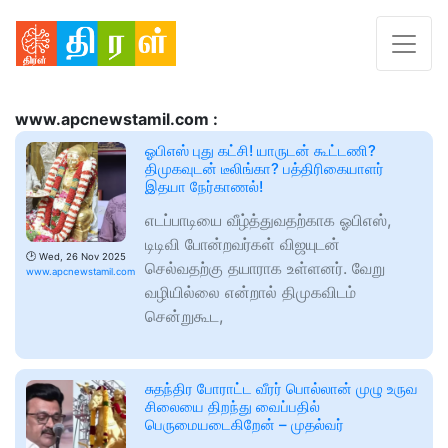
www.apcnewstamil.com :
ஓபிஎஸ் புது கட்சி! யாருடன் கூட்டணி?
திமுகவுடன் டீலிங்கா? பத்திரிகையாளர்
இதயா நேர்காணல்!
எடப்பாடியை வீழ்த்துவதற்காக ஓபிஎஸ்,
டிடிவி போன்றவர்கள் விஜயுடன்
🕑
Wed, 26 Nov 2025
செல்வதற்கு தயாராக உள்ளனர். வேறு
www.apcnewstamil.com
வழியில்லை என்றால் திமுகவிடம்
சென்றுகூட,
சுதந்திர போராட்ட வீரர் பொல்லான் முழு உருவ
சிலையை திறந்து வைப்பதில்
பெருமையடைகிறேன் – முதல்வர்