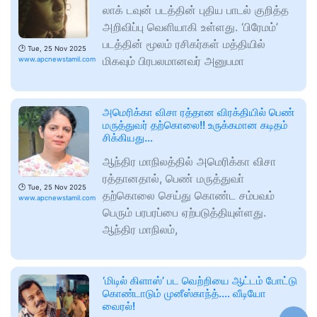
லாக் டவுன் படத்தின் புதிய பாடல் குறித்த
அறிவிப்பு வெளியாகி உள்ளது. ‘பிரேமம்’
படத்தின் மூலம் ரசிகர்கள் மத்தியில்
🕑
Tue, 25 Nov 2025
மிகவும் பிரபலமானவர் அனுபமா
www.apcnewstamil.com
அமெரிக்கா விசா ரத்தான விரக்தியில் பெண்
மருத்துவர் தற்கொலை!! உருக்கமான கடிதம்
சிக்கியது…
ஆந்திர மாநிலத்தில் அமெரிக்கா விசா
ரத்தானதால், பெண் மருத்துவா்
🕑
Tue, 25 Nov 2025
தற்கொலை செய்து கொண்ட சம்பவம்
www.apcnewstamil.com
பெரும் பரபரப்பை ஏற்படுத்தியுள்ளது.
ஆந்திர மாநிலம்,
‘மிடில் கிளாஸ்’ பட வெற்றியை ஆட்டம் போட்டு
கொண்டாடும் முனீஸ்காந்த்…. வீடியோ
வைரல்!