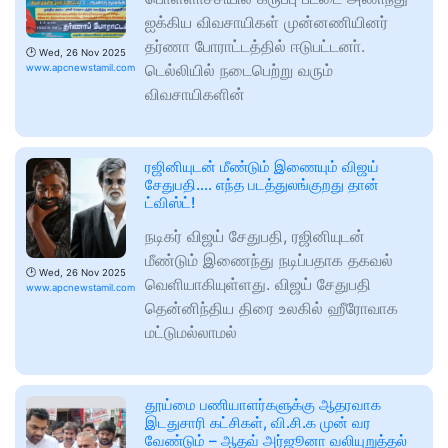
ஐக்கிய விவசாயிகள் முன்னணியினர்
தர்ணா போராட்டத்தில் ஈடுபட்டனா்.
🕑
Wed, 26 Nov 2025
டெல்லியில் நடைபெற்று வரும்
www.apcnewstamil.com
விவசாயிகளின்
ரஜினியுடன் மீண்டும் இணையும் விஜய்
சேதுபதி…. எந்த படத்துலங்குறது தான்
ட்விஸ்ட்!
நடிகர் விஜய் சேதுபதி, ரஜினியுடன்
மீண்டும் இணைந்து நடிப்பதாக தகவல்
🕑
Wed, 26 Nov 2025
வெளியாகியுள்ளது. விஜய் சேதுபதி
www.apcnewstamil.com
தென்னிந்திய திரை உலகில் ஹீரோவாக
மட்டுமல்லாமல்
தூய்மை பணியாளர்களுக்கு ஆதரவாக
இடதுசாரி கட்சிகள், வி.சி.க முன் வர
வேண்டும் – ஆதவ் அர்ஜூனா வலியுறுத்தல்