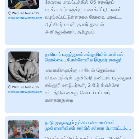
கோவை மாவட்டத்தில் 85 சதவீதம்
வாக்காளர்களுக்கு கணக்கீட்டு படிவம்
🕑
Wed, 26 Nov 2025
வழங்கப்பட்டுள்ளதாக கோவை மாவட்ட
www.apcnewstamil.com
ஆட்சியர் பவன் குமார் தகவல்
அளித்துள்ளாா். தமிழகம்
தனியார் மருத்துவக் கல்லூரியில் பாலியல்
தொல்லை…போக்சோவில் இருவர் கைது!
மாணவிகளுக்கு பாலியல் தொல்லை
விவகாரத்தில் புதுச்சேரி தனியார் மருத்துவ
கல்லூரி ஊழியர்கள், 2 பேர் போக்சோ
🕑
Wed, 26 Nov 2025
சட்டத்தில் கைது செய்யப்பட்டனர்.
www.apcnewstamil.com
சுகாதாரதுறை
நாடு முழுவதும் ஐக்கிய விவசாயிகள்
முன்னணியினர் சார்பில் தர்ணா போராட்டம்….
பொள்ளாச்சியில் கருப்பு பட்டை அணிந்து