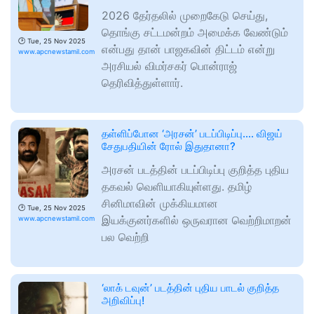
2026 தேர்தலில் முறைகேடு செய்து,
தொங்கு சட்டமன்றம் அமைக்க வேண்டும்
🕑
Tue, 25 Nov 2025
என்பது தான் பாஜகவின் திட்டம் என்று
www.apcnewstamil.com
அரசியல் விமர்சகர் பொன்ராஜ்
தெரிவித்துள்ளார்.
தள்ளிப்போன ‘அரசன்’ படப்பிடிப்பு…. விஜய்
சேதுபதியின் ரோல் இதுதானா?
அரசன் படத்தின் படப்பிடிப்பு குறித்த புதிய
தகவல் வெளியாகியுள்ளது. தமிழ்
சினிமாவின் முக்கியமான
🕑
Tue, 25 Nov 2025
இயக்குனர்களில் ஒருவரான வெற்றிமாறன்
www.apcnewstamil.com
பல வெற்றி
‘லாக் டவுன்’ படத்தின் புதிய பாடல் குறித்த
அறிவிப்பு!