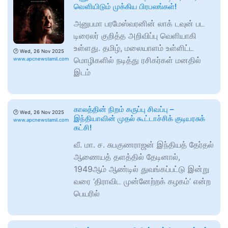
வெளியிடும் முக்கிய பிரபலங்கள்!
அனுபமா பரமேஸ்வரனின் லாக் டவுன் பட
டிரைலர் குறித்த அறிவிப்பு வெளியாகி
உள்ளது. தமிழ், மலையாளம் உள்ளிட்ட
🕑
Wed, 26 Nov 2025
மொழிகளில் நடித்து ரசிகர்கள் மனதில்
www.apcnewstamil.com
இடம்
காலத்தின் நிறம் கருப்பு சிவப்பு –
🕑
Wed, 26 Nov 2025
இந்தியாவின் முதல் கூட்டாச்சிக் குடியரசுக்
www.apcnewstamil.com
கட்சி!
வீ. மா. ச. சுபகுணராஜன் இந்தியத் தேர்தல்
ஆணையத் தளத்தில் தேடினால்,
1949ஆம் ஆண்டில் துவங்கப்பட்டு இன்று
வரை ‘திராவிட முன்னேற்றக் கழகம்’ என்ற
பெயரில்