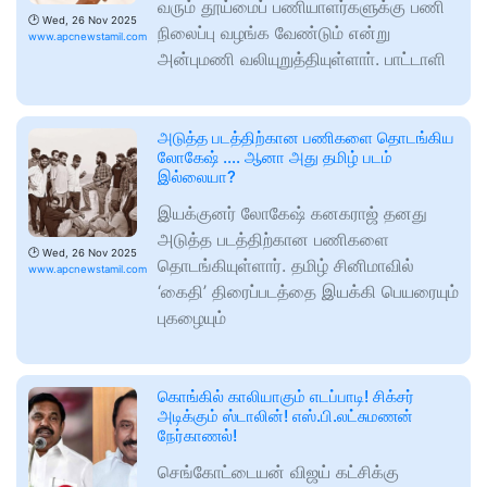
வரும் தூய்மைப் பணியாளர்களுக்கு பணி
🕑
Wed, 26 Nov 2025
நிலைப்பு வழங்க வேண்டும் என்று
www.apcnewstamil.com
அன்புமணி வலியுறுத்தியுள்ளாா். பாட்டாளி
அடுத்த படத்திற்கான பணிகளை தொடங்கிய
லோகேஷ் …. ஆனா அது தமிழ் படம்
இல்லையா?
இயக்குனர் லோகேஷ் கனகராஜ் தனது
அடுத்த படத்திற்கான பணிகளை
🕑
Wed, 26 Nov 2025
தொடங்கியுள்ளார். தமிழ் சினிமாவில்
www.apcnewstamil.com
‘கைதி’ திரைப்படத்தை இயக்கி பெயரையும்
புகழையும்
கொங்கில் காலியாகும் எடப்பாடி! சிக்சர்
அடிக்கும் ஸ்டாலின்! எஸ்.பி.லட்சுமணன்
நேர்காணல்!
செங்கோட்டையன் விஜய் கட்சிக்கு