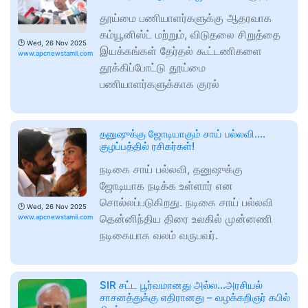
தூய்மை பணியாளர்களுக்கு ஆதரவாக
கம்யூனிஸ்ட் மற்றும், விடுதலை சிறுத்தை
🕑
Wed, 26 Nov 2025
இயக்கங்கள் தேர்தல் கூட்டணிகளை
www.apcnewstamil.com
தூக்கிப்போட்டு தூய்மை
பணியாளர்களுக்காக குரல்
தனுஷுக்கு ஜோடியாகும் சாய் பல்லவி….
குழப்பத்தில் ரசிகர்கள்!
நடிகை சாய் பல்லவி, தனுஷுக்கு
ஜோடியாக நடிக்க உள்ளார் என
சொல்லப்படுகிறது. நடிகை சாய் பல்லவி
🕑
Wed, 26 Nov 2025
தென்னிந்திய திரை உலகில் முன்னணி
www.apcnewstamil.com
நடிகையாக வலம் வருபவர்.
SIR சட்ட பூர்வமானது அல்ல…அரசியல்
சாசனத்துக்கு எதிரானது – வழக்கறிஞர் கபில்