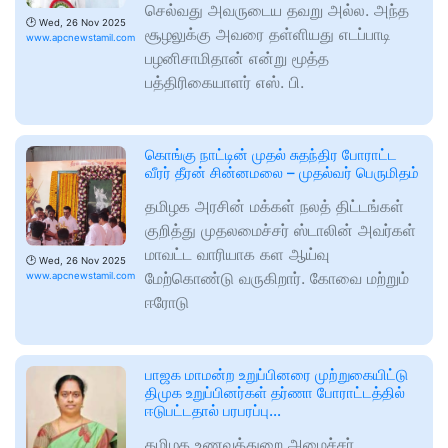
செல்வது அவருடைய தவறு அல்ல. அந்த
🕑
Wed, 26 Nov 2025
சூழலுக்கு அவரை தள்ளியது எடப்பாடி
www.apcnewstamil.com
பழனிசாமிதான் என்று மூத்த
பத்திரிகையாளர் எஸ். பி.
கொங்கு நாட்டின் முதல் சுதந்திர போராட்ட
வீரர் தீரன் சின்னமலை – முதல்வர் பெருமிதம்
தமிழக அரசின் மக்கள் நலத் திட்டங்கள்
குறித்து முதலமைச்சர் ஸ்டாலின் அவர்கள்
மாவட்ட வாரியாக கள ஆய்வு
🕑
Wed, 26 Nov 2025
மேற்கொண்டு வருகிறார். கோவை மற்றும்
www.apcnewstamil.com
ஈரோடு
பாஜக மாமன்ற உறுப்பினரை முற்றுகையிட்டு
திமுக உறுப்பினர்கள் தர்ணா போராட்டத்தில்
ஈடுபட்டதால் பரபரப்பு…
தமிழக உணவுத்துறை அமைச்சர்