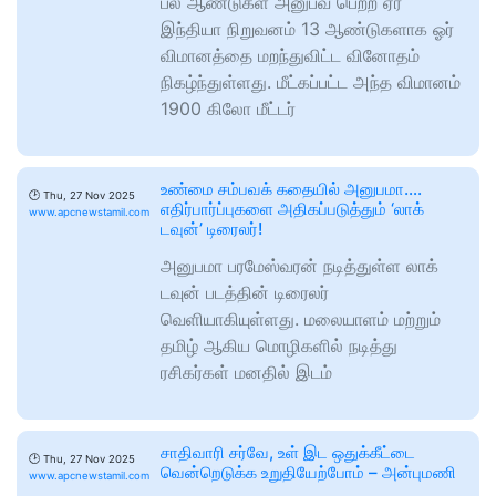
பல ஆண்டுகள் அனுபவ பெற்ற ஏர்
இந்தியா நிறுவனம் 13 ஆண்டுகளாக ஓர்
விமானத்தை மறந்துவிட்ட வினோதம்
நிகழ்ந்துள்ளது. மீட்கப்பட்ட அந்த விமானம்
1900 கிலோ மீட்டர்
உண்மை சம்பவக் கதையில் அனுபமா….
🕑
Thu, 27 Nov 2025
எதிர்பார்ப்புகளை அதிகப்படுத்தும் ‘லாக்
www.apcnewstamil.com
டவுன்’ டிரைலர்!
அனுபமா பரமேஸ்வரன் நடித்துள்ள லாக்
டவுன் படத்தின் டிரைலர்
வெளியாகியுள்ளது. மலையாளம் மற்றும்
தமிழ் ஆகிய மொழிகளில் நடித்து
ரசிகர்கள் மனதில் இடம்
சாதிவாரி சர்வே, உள் இட ஒதுக்கீட்டை
🕑
Thu, 27 Nov 2025
வென்றெடுக்க உறுதியேற்போம் – அன்புமணி
www.apcnewstamil.com