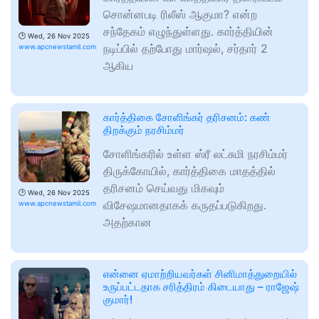
சொன்னபடி ரிலீஸ் ஆகுமா? என்ற
சந்தேகம் எழுந்துள்ளது. கார்த்தியின்
🕑
Wed, 26 Nov 2025
நடிப்பில் தற்போது மார்ஷல், சர்தார் 2
www.apcnewstamil.com
ஆகிய
கார்த்திகை சோளிங்கர் தரிசனம்: கண்
திறக்கும் நரசிம்மர்
சோளிங்கரில் உள்ள ஸ்ரீ லட்சுமி நரசிம்மர்
திருக்கோயில், கார்த்திகை மாதத்தில்
தரிசனம் செய்வது மிகவும்
🕑
Wed, 26 Nov 2025
விசேஷமானதாகக் கருதப்படுகிறது.
www.apcnewstamil.com
அதற்கான
என்னை ஏமாற்றியவர்கள் சினிமாத்துறையில்
உருப்பட்டதாக சரித்திரம் கிடையாது – ராஜேஷ்
குமார்!