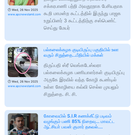
சக்கரபாணி பற்றி அவதூறாக பேசியதாக
🕑
Wed, 26 Nov 2025
கூறி மாமன்ற கூட்டத்தில் இருந்து பாஜக
www.apcnewstamil.com
உறுப்பினர் 3 கூட்டத்திற்கு சஸ்பெண்ட்
செய்து மேயர்
பல்கலைக்கழக குடியிருப்பு பகுதியில் உலா
வரும் சிறுத்தை…பீதியில் மக்கள்
திருப்பதி ஸ்ரீ வெங்கடேஸ்வரா
பல்கலைக்கழக பணியாளர்கள் குடியிருப்பு
அருகே இரவில் வந்த கோழி கூண்டில்
🕑
Wed, 26 Nov 2025
உள்ள கோழியை கவ்வி செல்ல முயலும்
www.apcnewstamil.com
சிறுத்தை. சி. சி.
கோவையில் S.I.R கணக்கீட்டு படிவம்
வழங்கும் பணி 85% நிறைவு… மாவட்ட
ஆட்சியா் பவன் குமார் தகவல்….