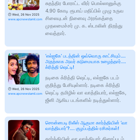
சுதந்திர போராட்ட வீரர் பொல்லானுக்கு
4.90 கோடி ரூபாய் மதிப்பில் முழு உருவ
🕑
Wed, 26 Nov 2025
சிலையுடன் நினைவு அரங்கத்தை
www.apcnewstamil.com
முதலமைச்சர் மு. க. ஸ்டாலின் திறந்து
வைத்தார்.
‘எல்ஐகே’ படத்தின் ஒவ்வொரு காட்சியும்….
அதற்காக அவர் கடுமையாக உழைத்தார்….
க்ரித்தி ஷெட்டி!
நடிகை க்ரித்தி ஷெட்டி, எல்ஐகே படம்
குறித்து பேசியுள்ளார். நடிகை க்ரித்தி
🕑
Wed, 26 Nov 2025
ஷெட்டி தமிழில் வா வாத்தியார், எல்ஐகே,
www.apcnewstamil.com
ஜீனி ஆகிய படங்களில் நடித்துள்ளார்.
சொன்னபடி ரிலீஸ் ஆகுமா கார்த்தியின் ‘வா
வாத்தியார்’?…. குழப்பத்தில் ரசிகர்கள்!
கார்த்தியின் வா வாத்தியார் திரைப்படம்