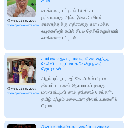
சிபல்
வாக்காளர் பட்டியல் (SIR) சட்ட
பூர்வமானது அல்ல இது அரசியல்
🕑
Wed, 26 Nov 2025
சாசனத்துக்கு எதிரானது என மூத்த
www.apcnewstamil.com
வழக்கறிஞர் கபில் சிபல் தெரிவித்துள்ளாா்.
வாக்காளர் பட்டியல்
சபரிமலை துவார பாலகர் சிலை குறித்த
கேள்வி… மழுப்பலாக சென்ற நடிகர்
ஜெயராமன்
சிதம்பரம் நடராஜர் கோயிலில் பிரபல
திரைப்பட நடிகர் ஜெயராமன் தனது
🕑
Wed, 26 Nov 2025
மனைவியுடன் சாமி தரிசனம் செய்தாா்.
www.apcnewstamil.com
தமிழ் மற்றும் மலையாள திரைப்படங்களில்
பிரபல
அனுபமாவின் ‘லாக் டவுன்’ பட டிரைலரை