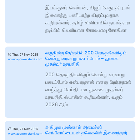
இயக்குனர் நெல்சன், விஜய் சேதுபதியுடன்
இணைந்து பணியாற்ற விரும்புவதாக
கூறியுள்ளார். தமிழ் சினிமாவில் நயன்தாரா
நடிப்பில் வெளியான கோலமாவு கோகிலா
வருகின்ற தேர்தலில் 200 தொகுதிகளிலும்
🕑
Thu, 27 Nov 2025
வென்று வரலாறு படைப்போம் – துணை
www.apcnewstamil.com
முதல்வர் உதயநிதி
200 தொகுதிகளிலும் வென்று வரலாறு
படைப்போம் என்பதுதான் எனது பிறந்தநாள்
வாழ்த்து செய்தி என துணை முதல்வர்
உதயநிதி ஸ்டாலின் கூறியுள்ளார். வரும்
2026 ஆம்
அதிமுக முன்னாள் அமைச்சர்
🕑
Thu, 27 Nov 2025
செங்கோட்டையன் தவெகவில் இணைந்தார்
www.apcnewstamil.com