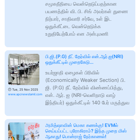
சமூகநீதியை வென்றெடுப்பதற்கான
பயணத்தில் வி. பி. சிங் அவர்கள் துணை
நிற்பார், சாதிவாரி சர்வே, உள் இட
ஒதுக்கீட்டை வென்றெடுக்க
உறுதியேற்போம் என அன்புமணி
பி.ஜி.(P.G) நீட் தேர்வில் என்.ஆர்.ஐ(NRI)
ஒதுக்கீட்டில் முறைகேடு…
உயர்ஜாதி ஏழைகள் பிரிவில்
(Economically Weaker Section) பி.
ஜி. (P.G) நீட் தேர்வில் விண்ணப்பித்து,
🕑
Tue, 25 Nov 2025
என். ஆர். ஐ (NRI-வெளிநாடு வாழ்
www.apcnewstamil.com
இந்தியர்) ஒதுக்கீட்டில் 140 பேர் மருத்துவ
அமித்ஷாவின் மெகா கணக்கு! EVMல்
செய்யப்பட்ட புரோகிராம்? இந்த முறை மிஸ்
ஆகாது! பொன்ராஜ் நேர்காணல்!