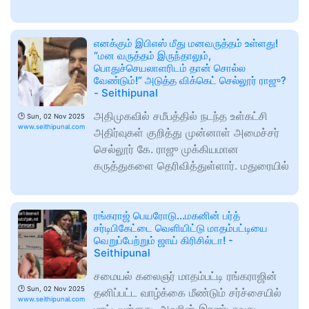
எனக்கும் இபிஎஸ் மீது மனவருத்தம் உள்ளது!
“மன வருத்தம் இருந்தாலும்,
பொதுச்செயலாளரிடம் தான் சொல்ல
வேண்டும்!” அடுத்த விக்கெட் செல்லூர் ராஜு?
- Seithipunal
அதிமுகவில் சமீபத்தில் நடந்த உள்கட்சி
🕑
Sun, 02 Nov 2025
www.seithipunal.com
அதிர்வுகள் குறித்து முன்னாள் அமைச்சர்
செல்லூர் கே. ராஜு முக்கியமான
கருத்துகளை தெரிவித்துள்ளார். மதுரையில்
ரங்கராஜ் பெயரோடு...மகனின் பர்த்
சர்டிபிகேட்டை வெளியிட்டு மாதம்பட்டியை
வெறுப்பேற்றும் ஜாய் கிரிசில்டா! -
Seithipunal
சமையல் கலைஞர் மாதம்பட்டி ரங்கராஜின்
🕑
Sun, 02 Nov 2025
தனிப்பட்ட வாழ்க்கை மீண்டும் சர்ச்சையில்
www.seithipunal.com