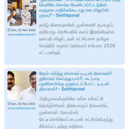
வெளியே சொல்ல வேண்டாம்! படத்தின்
வசூலை பாதிக்கக்கூடாது என விஜயின்
முடிவு? - Seithipunal
தமிழ் திரையுலகின் முன்னணி நடிகரும்,
🕑
Sun, 02 Nov 2025
தற்போது அரசியலில் களம் இறங்கியுள்ள
www.seithipunal.com
தளபதி விஜய், தன் கட்சியான தமிழக
வெற்றிக் கழகம் (தவெக) சார்பாக 2026
சட்டமன்றத்
நேரம் பார்த்து விளாசும் டி.டி.வி தினகரன்!
துரோகம் செய்தது யார்?.. எடப்பாடி
பழனிசாமிக்கு குறும்படம் போட்ட டி.டி.வி
தினகரன்! - Seithipunal
அதிமுகவுக்குள்ளே உள்ள உள்கட்சி
🕑
Sun, 02 Nov 2025
தெகழ்ச்சிகள் தீவிரமாகும் நிலையில்,
www.seithipunal.com
முன்னாள் அமைச்சர்
கே.ஏ.செங்கோட்டையன் கட்சியிலிருந்து
நீக்கப்பட்டதற்கு எதிராக