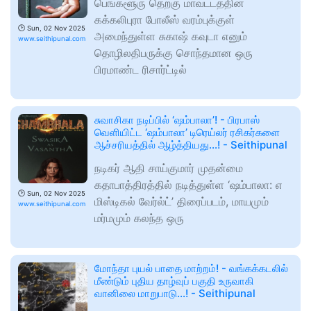
பெங்களூரு தெற்கு மாவட்டத்தின்
கக்கலிபுரா போலீஸ் வரம்புக்குள்
🕑
Sun, 02 Nov 2025
அமைந்துள்ள சுகாஷ் கவுடா எனும்
www.seithipunal.com
தொழிலதிபருக்கு சொந்தமான ஒரு
பிரமாண்ட ரிசார்ட்டில்
சுவாசிகா நடிப்பில் ‘ஷம்பாலா’! - பிரபாஸ்
வெளியிட்ட ‘ஷம்பாலா’ டிரெய்லர் ரசிகர்களை
ஆச்சரியத்தில் ஆழ்த்தியது...! - Seithipunal
நடிகர் ஆதி சாய்குமார் முதன்மை
கதாபாத்திரத்தில் நடித்துள்ள ‘ஷம்பாலா: எ
🕑
Sun, 02 Nov 2025
மிஸ்டிகல் வேர்ல்ட்’ திரைப்படம், மாயமும்
www.seithipunal.com
மர்மமும் கலந்த ஒரு
மோந்தா புயல் பாதை மாற்றம்! - வங்கக்கடலில்
மீண்டும் புதிய தாழ்வுப் பகுதி உருவாகி
வானிலை மாறுபாடு...! - Seithipunal