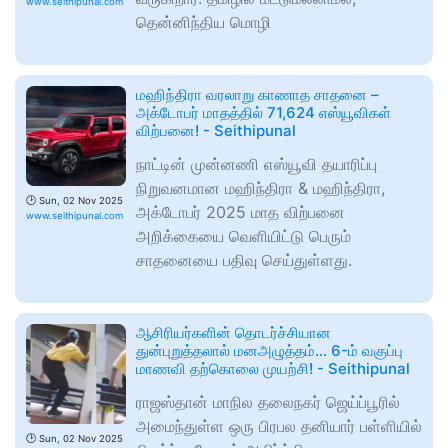
www.seithipunal.com
தென்னிந்திய மொழி
மஹிந்திரா வரலாறு காணாத சாதனை –
அக்டோபர் மாதத்தில் 71,624 எஸ்யூவிகள்
விற்பனை! - Seithipunal
நாட்டின் முன்னணி எஸ்யூவி தயாரிப்பு
நிறுவனமான மஹிந்திரா & மஹிந்திரா,
🕑
Sun, 02 Nov 2025
அக்டோபர் 2025 மாத விற்பனை
www.seithipunal.com
அறிக்கையை வெளியிட்டு பெரும்
சாதனையை பதிவு செய்துள்ளது.
ஆசிரியர்களின் தொடர்ச்சியான
துன்புறுத்தலால் மனஅழுத்தம்... 6-ம் வகுப்பு
மாணவி தற்கொலை முயற்சி! - Seithipunal
ராஜஸ்தான் மாநில தலைநகர் ஜெய்ப்பூரில்
அமைந்துள்ள ஒரு பிரபல தனியார் பள்ளியில்
🕑
Sun, 02 Nov 2025