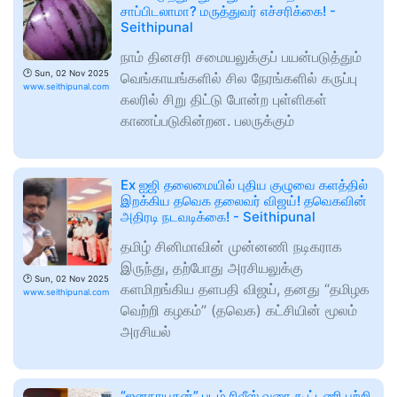
சாப்பிடலாமா? மருத்துவர் எச்சரிக்கை! -
Seithipunal
நாம் தினசரி சமையலுக்குப் பயன்படுத்தும்
🕑
Sun, 02 Nov 2025
வெங்காயங்களில் சில நேரங்களில் கருப்பு
www.seithipunal.com
கலரில் சிறு திட்டு போன்ற புள்ளிகள்
காணப்படுகின்றன. பலருக்கும்
Ex ஐஜி தலைமையில் புதிய குழுவை களத்தில்
இறக்கிய தவெக தலைவர் விஜய்! தவெகவின்
அதிரடி நடவடிக்கை! - Seithipunal
தமிழ் சினிமாவின் முன்னணி நடிகராக
இருந்து, தற்போது அரசியலுக்கு
🕑
Sun, 02 Nov 2025
களமிறங்கிய தளபதி விஜய், தனது “தமிழக
www.seithipunal.com
வெற்றி கழகம்” (தவெக) கட்சியின் மூலம்
அரசியல்
“ஜனநாயகன்” படம் ரிலீஸ் வரை கூட்டணி பற்றி