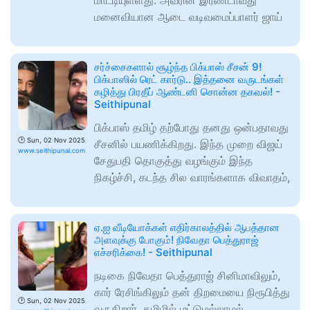
மாட்டியுள்ளது. அவரின் இரண்டாவது
மனைவியான ஆடை வடிவமைப்பாளர் ஜாய்
சர்ச்சைகளால் சூழ்ந்த பிக்பாஸ் சீசன் 9!
பிக்பாஸில் ரெட் கார்டு.. இத்தனை வருடங்கள்
கழித்து பிரதீப் ஆண்டனி சொன்ன தகவல்! -
Seithipunal
பிக்பாஸ் தமிழ் தற்போது தனது ஒன்பதாவது
🕑
Sun, 02 Nov 2025
சீசனில் பயணிக்கிறது. இந்த முறை விஜய்
www.seithipunal.com
சேதுபதி தொகுத்து வழங்கும் இந்த
நிகழ்ச்சி, கடந்த சில வாரங்களாக விவாதம்,
ஏ.ஐ வீடியோக்கள் எதிர்காலத்தில் ஆபத்தான
அளவுக்கு போகும்! நிவேதா பெத்துராஜ்
எச்சரிக்கை! - Seithipunal
நடிகை நிவேதா பெத்துராஜ் சினிமாவிலும்,
கார் ரேசிங்கிலும் தன் திறமையை நிரூபித்து
🕑
Sun, 02 Nov 2025
வருகிறார். தமிழில் மட்டுமல்லாமல்,