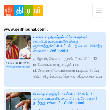
www.seithipunal.com :
வாக்காளர் திருத்தம் சர்ச்சை தீவிரம்...!
ஸ்டாலின் தலைமையில் இன்று
அனைத்துக்கட்சி கூட்டம் – த.வெ.க. பங்கேற்பு
இல்லை! - Seithipunal
தமிழகம், கேரளா, புதுச்சேரி உள்ளிட்ட 12
🕑
Sun, 02 Nov 2025
மாநிலங்கள் மற்றும் யூனியன்
www.seithipunal.com
பிரதேசங்களில் வாக்காளர் பட்டியல் சிறப்பு
தீவிர திருத்தப்பணிக்கான அட்டவணையை
போதை விருந்தில் மயங்கிய 115 பேர்...! –
காவலர்களின் மிட்நைட் அதிரடி சோதனை!
நடந்தது என்ன...? - Seithipunal