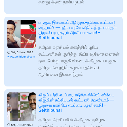
தனது ஆண் நண்பருடன்
பா.ஜ.க இல்லாமல் அதிமுக–தவெக கூட்டணி
வந்தால்? — புதிய சர்வே எடுக்கத் தயாராகும்
திமுக! பரபரக்கும் அரசியல் களம்! -
Seithipunal
தமிழக அரசியல் களத்தில் புதிய
🕑
Sat, 01 Nov 2025
கூட்டணிகள் குறித்து தீவிர ஆலோசனைகள்
www.seithipunal.com
நடைபெற்று வருகின்றன. அதிமுக–பா.ஜ.க–
தமிழக வெற்றிக் கழகம் (தவெக)
ஆகியவை இணைந்தால்
விஜய் பற்றி எடப்பாடி எடுத்த சீக்ரெட் சர்வே..
விஜயின் கட்சியுடன் கூட்டணி வேண்டாம் —
முடிவை மாற்றிய எடப்பாடி பழனிசாமி! -
Seithipunal
தமிழக அரசியலில் அதிமுக–தமிழக
🕑
Sat, 01 Nov 2025
வெற்றிக் கழகம் (தவெக) கூட்டணி