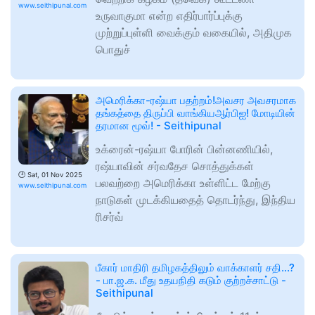
www.seithipunal.com
உருவாகுமா என்ற எதிர்பார்ப்புக்கு
முற்றுப்புள்ளி வைக்கும் வகையில், அதிமுக
பொதுச்
அமெரிக்கா-ரஷ்யா பதற்றம்!அவசர அவசரமாக
தங்கத்தை திருப்பி வாங்கியஆர்பிஐ! மோடியின்
தரமான மூவ்! - Seithipunal
உக்ரைன்-ரஷ்யா போரின் பின்னணியில்,
ரஷ்யாவின் சர்வதேச சொத்துக்கள்
🕑
Sat, 01 Nov 2025
பலவற்றை அமெரிக்கா உள்ளிட்ட மேற்கு
www.seithipunal.com
நாடுகள் முடக்கியதைத் தொடர்ந்து, இந்திய
ரிசர்வ்
பீகார் மாதிரி தமிழகத்திலும் வாக்காளர் சதி...?
- பா.ஜ.க. மீது உதயநிதி கடும் குற்றச்சாட்டு -
Seithipunal