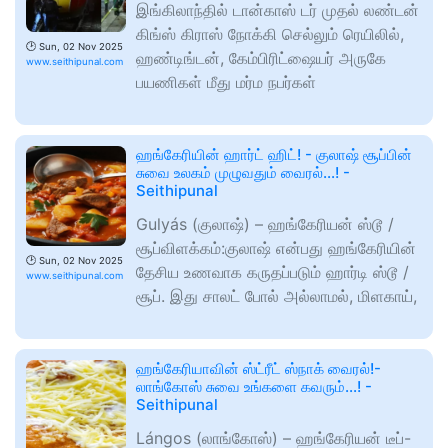
இங்கிலாந்தில் டான்காஸ் டர் முதல் லண்டன்
கிங்ஸ் கிராஸ் நோக்கி செல்லும் ரெயிலில்,
🕑
Sun, 02 Nov 2025
ஹண்டிங்டன், கேம்பிரிட்ஷையர் அருகே
www.seithipunal.com
பயணிகள் மீது மர்ம நபர்கள்
ஹங்கேரியின் ஹார்ட் ஹிட்! - குலாஷ் சூப்பின்
சுவை உலகம் முழுவதும் வைரல்...! -
Seithipunal
Gulyás (குலாஷ்) – ஹங்கேரியன் ஸ்டூ /
சூப்விளக்கம்:குலாஷ் என்பது ஹங்கேரியின்
🕑
Sun, 02 Nov 2025
தேசிய உணவாக கருதப்படும் ஹார்டி ஸ்டூ /
www.seithipunal.com
சூப். இது சாலட் போல் அல்லாமல், மிளகாய்,
ஹங்கேரியாவின் ஸ்ட்ரீட் ஸ்நாக் வைரல்!-
லாங்கோஸ் சுவை உங்களை கவரும்...! -
Seithipunal
Lángos (லாங்கோஸ்) – ஹங்கேரியன் டீப்-