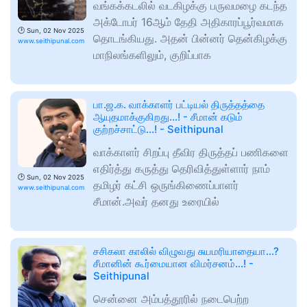
வங்கக்கடலில் வடகிழக்கு பருவமழை கடந்த
அக்டோபர் 16ஆம் தேதி அதிகாரப்பூர்வமாக
🕑
Sun, 02 Nov 2025
தொடங்கியது. அதன் பின்னர் தென்கிழக்கு
www.seithipunal.com
மாநிலங்களிலும், குறிப்பாக
பா.ஜ.க. வாக்காளர் பட்டியல் திருத்தத்தை
ஆயுதமாக்குகிறது...! - சீமான் கடும்
குற்றச்சாட்டு...! - Seithipunal
வாக்காளர் சிறப்பு தீவிர திருத்தப் பணிகளை
எதிர்த்து கருத்து தெரிவித்துள்ளார் நாம்
🕑
Sun, 02 Nov 2025
தமிழர் கட்சி ஒருங்கிணைப்பாளர்
www.seithipunal.com
சீமான்.அவர் தனது உரையில்
சசிகலா காலில் விழுவது சுயமரியாதையா...?
சீமானின் கூர்மையான விமர்சனம்...! -
Seithipunal
சென்னை அம்பத்தூரில் நடைபெற்ற