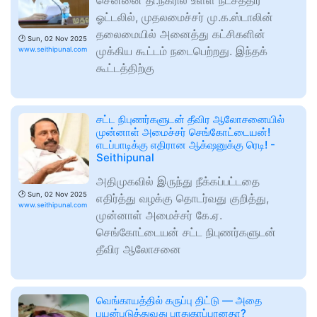
சென்னை தி.நகரில் உள்ள நட்சத்திர
ஓட்டலில், முதலமைச்சர் மு.க.ஸ்டாலின்
தலைமையில் அனைத்து கட்சிகளின்
🕑
Sun, 02 Nov 2025
முக்கிய கூட்டம் நடைபெற்றது. இந்தக்
www.seithipunal.com
கூட்டத்திற்கு
சட்ட நிபுணர்களுடன் தீவிர ஆலோசனையில்
முன்னாள் அமைச்சர் செங்கோட்டையன்!
எடப்பாடிக்கு எதிரான ஆக்‌ஷனுக்கு ரெடி! -
Seithipunal
அதிமுகவில் இருந்து நீக்கப்பட்டதை
🕑
Sun, 02 Nov 2025
எதிர்த்து வழக்கு தொடர்வது குறித்து,
www.seithipunal.com
முன்னாள் அமைச்சர் கே.ஏ.
செங்கோட்டையன் சட்ட நிபுணர்களுடன்
தீவிர ஆலோசனை
வெங்காயத்தில் கருப்பு திட்டு — அதை
பயன்படுத்துவது பாதுகாப்பானதா?