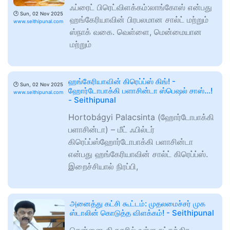
ஃப்ரைட் பிரெட்விளக்கம்:லாங்கோஸ் என்பது
🕑
Sun, 02 Nov 2025
ஹங்கேரியாவின் பிரபலமான சால்ட் மற்றும்
www.seithipunal.com
ஸ்நாக் வகை. வெள்ளை, மென்மையான
மற்றும்
ஹங்கேரியாவின் கிரெப்ப்ஸ் கிங்! -
🕑
Sun, 02 Nov 2025
ஹோர்டோபாக்கி பளாசின்டா ஸ்பெஷல் சாஸ்...!
www.seithipunal.com
- Seithipunal
Hortobágyi Palacsinta (ஹோர்டோபாக்கி
பளாசின்டா) – மீட் ஃபில்டர்
கிரெப்ப்ஸ்ஹோர்டோபாக்கி பளாசின்டா
என்பது ஹங்கேரியாவின் சால்ட் கிரெப்ப்ஸ்.
இறைச்சியால் நிரப்பி,
அனைத்து கட்சி கூட்டம்: முதலமைச்சர் முக
ஸ்டாலின் கொடுத்த விளக்கம்! - Seithipunal