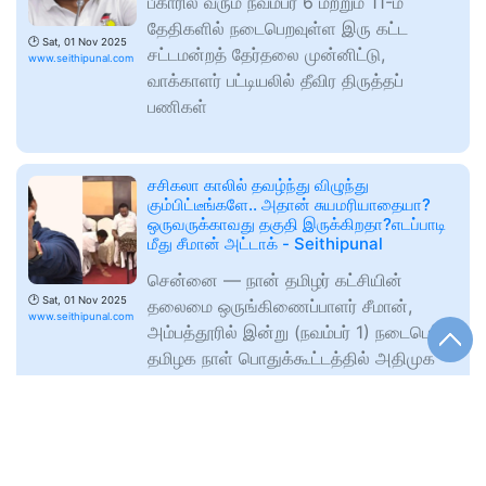
பீகாரில் வரும் நவம்பர் 6 மற்றும் 11-ம்
தேதிகளில் நடைபெறவுள்ள இரு கட்ட
🕑
Sat, 01 Nov 2025
சட்டமன்றத் தேர்தலை முன்னிட்டு,
www.seithipunal.com
வாக்காளர் பட்டியலில் தீவிர திருத்தப்
பணிகள்
சசிகலா காலில் தவழ்ந்து விழுந்து
கும்பிட்டீங்களே.. அதான் சுயமரியாதையா?
ஒருவருக்காவது தகுதி இருக்கிறதா?எடப்பாடி
மீது சீமான் அட்டாக் - Seithipunal
சென்னை — நான் தமிழர் கட்சியின்
🕑
Sat, 01 Nov 2025
தலைமை ஒருங்கிணைப்பாளர் சீமான்,
www.seithipunal.com
அம்பத்தூரில் இன்று (நவம்பர் 1) நடைபெற்ற
தமிழக நாள் பொதுக்கூட்டத்தில் அதிமுக
முன்னிலை
செங்கோட்டையன் கையில் ப்ளான் - B!
நீக்கத்துக்குப் பிறகு செங்கோட்டையன் புதிய