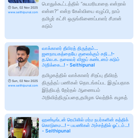
பொதுக்கூட்டத்தில் “சுயமரியாதை என்றால்
🕑
Sun, 02 Nov 2025
என்ன?” என்ற கேள்வியை எழுப்பி, நாம்
www.seithipunal.com
தமிழர் கட்சி ஒருங்கிணைப்பாளர் சீமான்
கடும்
வாக்காளர் தீவிரத் திருத்தம்...
ஜனநாயகத்தையே குலைக்கும் சதி...!-
த.வெ.க. தலைவர் விஜய் கண்டனம் கடும்
அறிக்கை...! - Seithipunal
தமிழகத்தில் வாக்காளர் சிறப்பு தீவிரத்
🕑
Sun, 02 Nov 2025
திருத்தப் பணிகள் தொடங்கப்பட இருப்பதாக
www.seithipunal.com
இந்தியத் தேர்தல் ஆணையம்
அறிவித்திருப்பதை,தமிழக வெற்றிக் கழகத்
ஹண்டிங்டன் ரெயிலில் மர்ம நபர்களின் கத்திக்
கொடுமை...! – பயணிகள் அச்சத்தில் ஓட்டம்...!
- Seithipunal