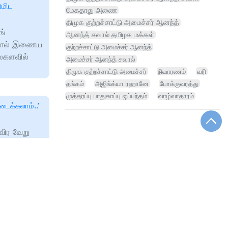
ிமிட
மேகதாது அணை
திமுக குற்றச்சாட்டு அமைச்சர் ஆனந்த்
ங்
ஆனந்த் சவால் தமிழக மக்கள்
 தியோல் இணைய
குற்றச்சாட்டு அமைச்சர் ஆனந்த்
உலகளவில்
அமைச்சர் ஆனந்த் சவால்
திமுக குற்றச்சாட்டு அமைச்சர்
நிவாரணம்
வரி
தங்கம்
அஜிங்க்யா ரஹானே
போக்குவரத்து
முத்தரப்பு பாதுகாப்பு ஒப்பந்தம்
வாழ்வாதாரம்
டைக்கலாம்..’
விர வேறு
ாலை
்து!
சேர்க்கையை