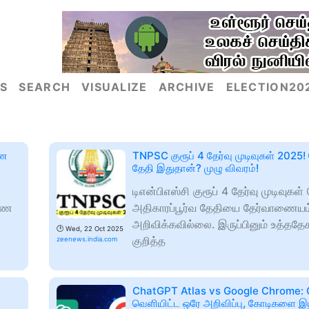
S
SEARCH
VISUALIZE
ARCHIVE
ELECTION20
ணை
TNPSC குரூப் 4 தேர்வு முடிவுகள் 2025
தேதி இதுதான்? முழு விவரம்!
டிஎன்பிஎஸ்சி குரூப் 4 தேர்வு முடிவுகள
ுணை
அதிகாரப்பூர்வ தேதியை தேர்வாணையம
அறிவிக்கவில்லை. இருப்பினும் உத்ததே
🕑
Wed, 22 Oct 2025
குறித்த
zeenews.india.com
ChatGPT Atlas vs Google Chrome:
வெளியிட்ட ஒரே அறிவிப்பு, கோடிகளை இ