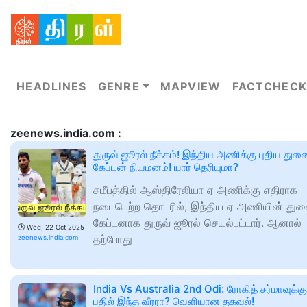
HEADLINES
GENRE
MAPVIEW
FACTCHECK
zeenews.india.com :
துருவ் ஜூரல் நீக்கம்! இந்திய அணிக்கு புதிய து
கேப்டன் நியமனம்! யார் தெரியுமா?
சமீபத்தில் ஆஸ்திரேலியா ஏ அணிக்கு எதிராக
நடைபெற்ற தொடரில், இந்திய ஏ அணியின் த
கேப்டனாக துருவ் ஜூரல் செயல்பட்டார். ஆனால்
🕑
Wed, 22 Oct 2025
தற்போது
zeenews.india.com
India Vs Australia 2nd Odi: ரோகித் சர்மாவுக்கு
பதில் இந்த வீரரா? வெளியான தகவல்!