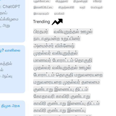
புதுக்கோட்டை
விருதுநகர்
திருவள்ளூர்
ஈரோடு
e: ChatGPT
இராணிப்பேட்டை
கிருஷ்ணகிரி
கரூர்
பெரம்பலூர்
 தாய்
இராமநாதபுரம்
நாமக்கல்
ாய்க்கிழமை
Trending
், அது
பிரதமர்
வலியுறுத்தல் ஊழல்
நாடாளுமன்ற உறுப்பினர்
அமைச்சர் விக்னேஷ்
ழை? வானிலை
முதல்வர் வலியுறுத்தல்
மாணவர் போராட்டம் தொகுதி
த்தில்
முதல்வர் வலியுறுத்தல் ஊழல்
ல்
போராட்டம் தொகுதி மறுவரையறை
 ஆய்வு
மறுவரையறை முதல்வர் தலைமை
குண்டாறு இணைப்பு திட்டம்
கோதாவரி காவிரி குண்டாறு
காவிரி குண்டாறு இணைப்பு திட்டம்
 திமுக அரசு
காவிரி குண்டாறு இணைப்பு