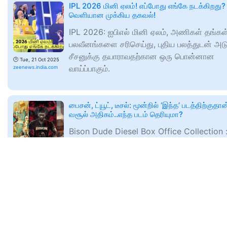
IPL 2026 மினி ஏலம்! எப்போது எங்கே நடக்கிறது?
வெளியான முக்கிய தகவல்!
IPL 2026: ஐபிஎல் மினி ஏலம், அணிகள் தங்கள
பலவீனங்களை சரிசெய்து, புதிய பலத்துடன் அட
சீசனுக்கு தயாராவதற்கான ஒரு பொன்னான
🕑
Tue, 21 Oct 2025
வாய்ப்பாகும்.
zeenews.india.com
பைசன், ட்யூட், டீசல்: மூன்றில் ‘இந்த’ படத்திற்குதான
வசூல் அதிகம்..எந்த படம் தெரியுமா?
Bison Dude Diesel Box Office Collection 
தீபாவளி பண்டிகையை முன்னிட்டு மூன்று படங்
திரையரங்குகளில் வெளியானது. இந்த படங்களில
🕑
Tue, 21 Oct 2025
ஒரு படம் மட்டும் நல்ல வசூலை பெற்றது. அது
zeenews.india.com
விவசாயிகளுக்கு ரூ.10,000 மானியம்! தமிழக அர
புதிய திட்டம் - உடனே விண்ணப்பியுங்கள்!