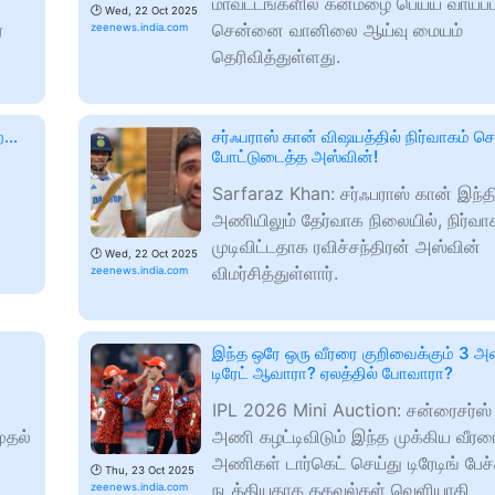
மாவட்டங்களில் கனமழை பெய்ய வாய்ப்
🕑
Wed, 22 Oct 2025
ே
சென்னை வானிலை ஆய்வு மையம்
zeenews.india.com
தெரிவித்துள்ளது.
...
சர்ஃபராஸ் கான் விஷயத்தில் நிர்வாகம் செ
போட்டுடைத்த அஸ்வின்!
Sarfaraz Khan: சர்ஃபராஸ் கான் இந்த
அணியிலும் தேர்வாக நிலையில், நிர்வ
முடிவிட்டதாக ரவிச்சந்திரன் அஸ்வின்
🕑
Wed, 22 Oct 2025
விமர்சித்துள்ளார்.
zeenews.india.com
இந்த ஒரே ஒரு வீரரை குறிவைக்கும் 3 அ
டிரேட் ஆவாரா? ஏலத்தில் போவாரா?
IPL 2026 Mini Auction: சன்ரைசர்ஸ
ுதல்
அணி கழட்டிவிடும் இந்த முக்கிய வீரர
அணிகள் டார்கெட் செய்து டிரேடிங் பேச்
🕑
Thu, 23 Oct 2025
நடத்தியதாக தகவல்கள் வெளியாகி
zeenews.india.com