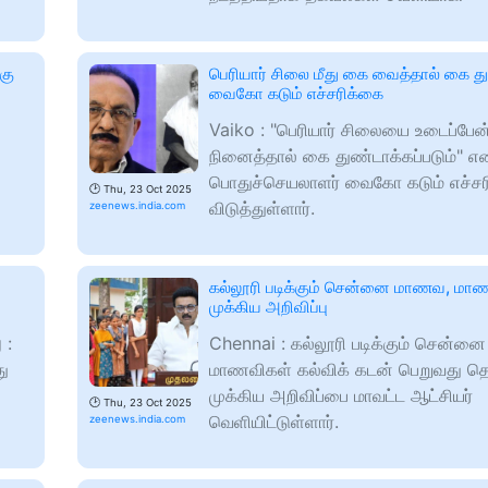
கு
பெரியார் சிலை மீது கை வைத்தால் கை து
வைகோ கடும் எச்சரிக்கை
Vaiko : "பெரியார் சிலையை உடைப்பே
நினைத்தால் கை துண்டாக்கப்படும்" எ
பொதுச்செயலாளர் வைகோ கடும் எச்சர
🕑
Thu, 23 Oct 2025
விடுத்துள்ளார்.
zeenews.india.com
கல்லூரி படிக்கும் சென்னை மாணவ, ம
முக்கிய அறிவிப்பு
 :
Chennai : கல்லூரி படிக்கும் சென்
து
மாணவிகள் கல்விக் கடன் பெறுவது த
முக்கிய அறிவிப்பை மாவட்ட ஆட்சியர்
🕑
Thu, 23 Oct 2025
வெளியிட்டுள்ளார்.
zeenews.india.com