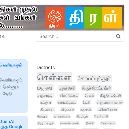
24
! வெளியாகும்
Districts
சென்னை
கோயம்புத்தூர்
் வெளியாகும்
் இன்னும்
மதுரை
புதுச்சேரி
திருச்சிராப்பள்ளி
ச தேதி
தஞ்சாவூர்
திண்டுக்கல்
சேலம்
திருநெல்வேலி
கடலூர்
நாகப்பட்டினம்
தேனி
திருவண்ணாமலை
திருவாரூர்
விழுப்புரம்
தருமபுரி
மயிலாடுதுறை
வேலூர்
தூத்துக்குடி
திருப்பூர்
தென்காசி
 OpenAI
திருப்பத்தூர்
கன்னியாகுமரி
நீலகிரி
சிவகங்கை
ழந்த Google