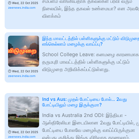
சம்பளம் வாங்கியதாக தகவல்கள் பரவி வரும்
🕑
Wed, 22 Oct 2025
நிலையில், இந்த தகவல் உண்மையா? என அவர
zeenews.india.com
விளக்கம்
இந்த மாவட்டத்தில் பள்ளிகளுக்கு மட்டும் விடுமுறை
எங்கெல்லாம் மழைக்கு வாய்ப்பு?
School College Leave: கனமழை காரணமாக
தருமபுரி மாவட்டத்தில் பள்ளிகளுக்கு மட்டும்
விடுமுறை அறிவிக்கப்பட்டுள்ளது.
🕑
Wed, 22 Oct 2025
zeenews.india.com
Ind vs Aus: முதல் போட்டியை போல்... 2வது
போட்டியிலும் மழை இருக்குமா?
India vs Australia 2nd ODI: இந்தியா -
ஆஸ்திரேலியா இடையிலான 2வது போட்டியில், ம
போட்டியை போலவே மழைக்கு வாய்ப்பிருக்குமா
🕑
Wed, 22 Oct 2025
என்பது குறித்து இங்கு விரிவாக காணலாம்.
zeenews.india.com