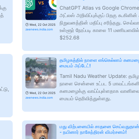
்கு
ChatGPT Atlas vs Google Chrom
த்
அட்லஸ் அறிவிப்புக்குப் பிறகு கூகிளின்
நிறுவனத்தின் மதிப்பு சரிந்தது. செவ்வ
🕑
Wed, 22 Oct 2025
உள்ளூர் நேரப்படி காலை 11 மணியளவில
zeenews.india.com
$252.68
தமிழகத்தில் நாளை எங்கெல்லாம் கனம
மையம் அப்டேட்!
Tamil Nadu Weather Update: தமிழக
நாளை சென்னை உட்பட 5 மாவட்டங்களி
்டு,
கனமழைக்கு வாய்ப்புள்ளதாக வானிலை
🕑
Wed, 22 Oct 2025
மையம் தெரிவித்துள்ளது.
zeenews.india.com
மது விற்பனையில் சாதனை செய்வதுதான்
- நயினார் நாகேந்திரன் விமர்சனம்!