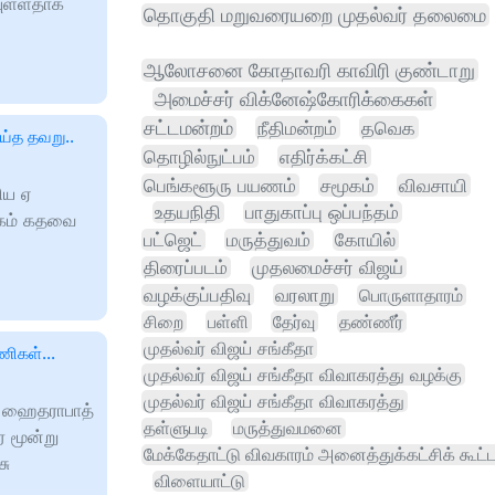
புள்ளதாக
தொகுதி மறுவரையறை முதல்வர் தலைமை
ஆலோசனை கோதாவரி காவிரி குண்டாறு
அமைச்சர் விக்னேஷ்கோரிக்கைகள்
சட்டமன்றம்
நீதிமன்றம்
தவெக
ய்த தவறு..
தொழில்நுட்பம்
எதிர்க்கட்சி
பெங்களூரு பயணம்
சமூகம்
விவசாயி
ிய ஏ
உதயநிதி
பாதுகாப்பு ஒப்பந்தம்
ாகம் கதவை
பட்ஜெட்
மருத்துவம்
கோயில்
திரைப்படம்
முதலமைச்சர் விஜய்
வழக்குப்பதிவு
வரலாறு
பொருளாதாரம்
சிறை
பள்ளி
தேர்வு
தண்ணீர்
முதல்வர் விஜய் சங்கீதா
ணிகள்...
முதல்வர் விஜய் சங்கீதா விவாகரத்து வழக்கு
முதல்வர் விஜய் சங்கீதா விவாகரத்து
் ஹைதராபாத்
தள்ளுபடி
மருத்துவமனை
ை மூன்று
மேக்கேதாட்டு விவகாரம் அனைத்துக்கட்சிக் கூட்ட
சு
விளையாட்டு