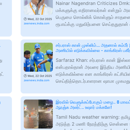
ை
Nainar Nagendran Criticizes Dmk:
மக்களுக்கு எதிரானவர்கள் என்றும் அவ
பெருமை சொல்லிக் கொள்ளும் சாதன
🕑
Wed, 22 Oct 2025
ரூபாய்க்கு மதுவிற்பனை செய்ததுதான் 
zeenews.india.com
.
சர்பராஸ் கான் முஸ்லிம்... அதனால் கம்பீர்
அணியில் எடுக்கவில்லை - காங்கிரஸ் பகீர
து
Sarfaraz Khan: சர்பராஸ் கான் இஸ்லா
என்பதால்தான் அவரை இந்திய அணியில் 
ட்
எடுக்கவில்லை என காங்கிரஸ் கட்சியின
🕑
Wed, 22 Oct 2025
செய்தித்தொடர்பாளரான ஷாமா முகமத
zeenews.india.com
ு
இரவில் வெளுக்கப்போகும் மழை.. 8 மாவட
ஆரஞ்சு அலர்ட்.. உஷார் மக்களே!
Tamil Nadu weather warning: தமிழ
அடுத்த 2 மணி நேரத்திற்கு சென்னை 