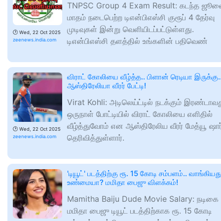
TNPSC Group 4 Exam Result: கடந்த ஜூல
மாதம் நடைபெற்ற டிஎன்பிஎஸ்சி குரூப் 4 தேர்வு
முடிவுகள் இன்று வெளியிடப்பட்டுள்ளது.
🕑
Wed, 22 Oct 2025
டிஎன்பிஎஸ்சி தளத்தில் உங்களின் பதிவெண்
zeenews.india.com
விராட் கோலியை வீழ்த்த.. பிளான் ரெடியா இருக்கு.
ஆஸ்திரேலியா வீரர் பேட்டி!
Virat Kohli: அடிலெய்ட்டில் நடக்கும் இரண்டாவ
ஒருநாள் போட்டியில் விராட் கோலியை எளிதில்
வீழ்த்துவோம் என ஆஸ்திரேலிய வீரர் மேத்யூ ஷார்
🕑
Wed, 22 Oct 2025
தெரிவித்துள்ளார்.
zeenews.india.com
'டியூட்' படத்திற்கு ரூ. 15 கோடி சம்பளம்.. வாங்கியத
உண்மையா? மமிதா பைஜு விளக்கம்!
Mamitha Baiju Dude Movie Salary: நடிகை
மமிதா பைஜு டியூட் படத்திற்காக ரூ. 15 கோடி