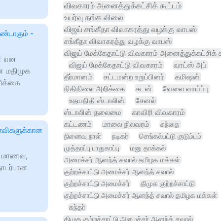
விவகாரம் அனைத்துக்கட்சிக் கூட்டம்
உயர்வு தங்க விலை
விஜய் சங்கீதா விவாகரத்து வழக்கு வாபஸ்
ண்டாகும் -
சங்கீதா விவாகரத்து வழக்கு வாபஸ்
விஜய் மேக்கேதாட்டு விவகாரம் அனைத்துக்கட்சிக் க
ன் என
விஜய் மேக்கேதாட்டு விவகாரம்
வாட்ஸ் அப்
ன மதிமுக
தீர்மானம்
சட்டமன்ற உறுப்பினர்
கமிஷன்
ிக்கை
நிதிநிலை அறிக்கை
கடன்
வேலை வாய்ப்பு
உதயநிதி ஸ்டாலின்
சேனல்
ஸ்டாலின் தலைமை
காவிரி விவகாரம்
கட்டணம்
மாலை நிலவரம்
சந்தை
ாணவிகளுக்கான
நினைவு நாள்
நடிகர்
செங்கல்பட்டு குடும்பம்
முத்தரப்பு பாதுகாப்பு
மனு தாக்கல்
னை மாணவ,
அமைச்சர் ஆனந்த் சவால் தமிழக மக்கள்
ொடர்பான
குற்றச்சாட்டு அமைச்சர் ஆனந்த் சவால்
குற்றச்சாட்டு அமைச்சர்
திமுக குற்றச்சாட்டு
குற்றச்சாட்டு அமைச்சர் ஆனந்த் சவால் தமிழக மக்கள்
சுந்தர்
திமுக குற்றச்சாட்டு அமைச்சர் ஆனந்த் சவால்