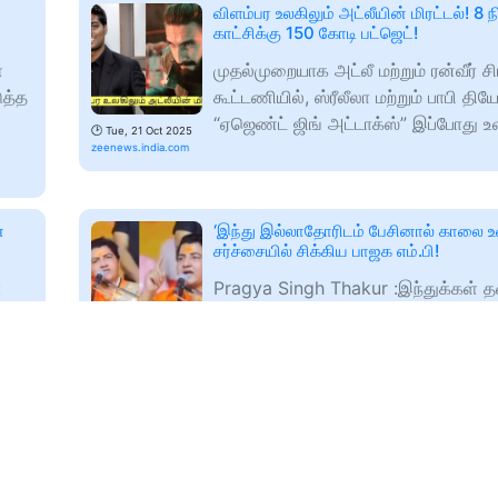
விளம்பர உலகிலும் அட்லீயின் மிரட்டல்! 8 ந
காட்சிக்கு 150 கோடி பட்ஜெட்!
்
முதல்முறையாக அட்லீ மற்றும் ரன்வீர் சி
ுத்த
கூட்டணியில், ஸ்ரீலீலா மற்றும் பாபி
“ஏஜெண்ட் ஜிங் அட்டாக்ஸ்” இப்போது 
🕑
Tue, 21 Oct 2025
zeenews.india.com
்
‘இந்து இல்லாதோரிடம் பேசினால் காலை உ
சர்ச்சையில் சிக்கிய பாஜக எம்.பி!
:
Pragya Singh Thakur :இந்துக்கள் த
கள்
மதத்தினரிடம் பேசினால் பெண்கள் க
்,
உடைக்கலாம்-பாஜக எம். பி சர்ச்சை கருத
🕑
Tue, 21 Oct 2025
zeenews.india.com
சின்
கல்வி உரிமை திட்டம்: மீண்டும் மாணவர் 
தொடங்க வேண்டும் - அன்புமணி!