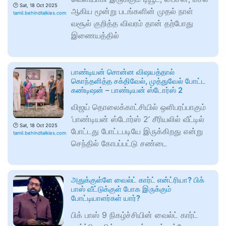
🕑
Sat, 18 Oct 2025
ஆகிய மூன்று படங்களின் முதல் நாள்
tamil.behindtalkies.com
வசூல் குறித்த விவரம் தான் தற்போது
இணையத்தில்
பாண்டியன் சொன்ன விஷயத்தால்
கொந்தளித்த சக்திவேல், முத்துவேல் போட்ட
கண்டிஷன் – பாண்டியன் ஸ்டோர்ஸ் 2
விஜய் தொலைக்காட்சியில் ஒளிபரப்பாகும்
‘பாண்டியன் ஸ்டோர்ஸ் 2’ சீரியலில் வீட்டில்
🕑
Sat, 18 Oct 2025
போட்டது போட்டபடியே இருக்கிறது என்று
tamil.behindtalkies.com
செந்தில் கோபப்பட்டு சண்டை
அதுக்குள்ளே வைல்ட் கார்ட் என்ட்ரியா? பிக்
பாஸ் வீட்டுக்குள் போக இருக்கும்
போட்டியாளர்கள் யார்?
பிக் பாஸ் 9 நிகழ்ச்சியின் வைல்ட் கார்ட்