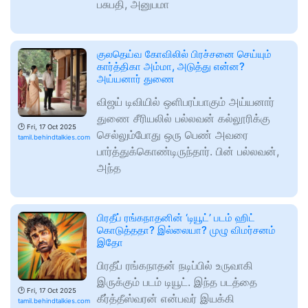
பசுபதி, அனுபமா
குலதெய்வ கோவிலில் பிரச்சனை செய்யும்
கார்த்திகா அம்மா, அடுத்து என்ன?
அய்யனார் துணை
விஜய் டிவியில் ஒளிபரப்பாகும் அய்யனார்
துணை சீரியலில் பல்லவன் கல்லூரிக்கு
🕑
Fri, 17 Oct 2025
செல்லும்போது ஒரு பெண் அவரை
tamil.behindtalkies.com
பார்த்துக்கொண்டிருந்தார். பின் பல்லவன்,
அந்த
பிரதீப் ரங்கநாதனின் ‘டியூட்’ படம் ஹிட்
கொடுத்ததா? இல்லையா? முழு விமர்சனம்
இதோ
பிரதீப் ரங்கநாதன் நடிப்பில் உருவாகி
இருக்கும் படம் டியூட். இந்த படத்தை
🕑
Fri, 17 Oct 2025
கீர்த்தீஸ்வரன் என்பவர் இயக்கி
tamil.behindtalkies.com