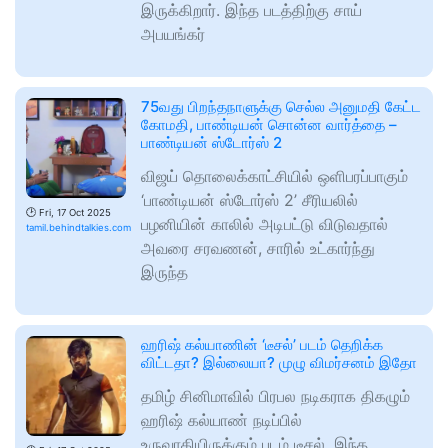
இருக்கிறார். இந்த படத்திற்கு சாய்
அபயங்கர்
75வது பிறந்தநாளுக்கு செல்ல அனுமதி கேட்ட
கோமதி, பாண்டியன் சொன்ன வார்த்தை –
பாண்டியன் ஸ்டோர்ஸ் 2
விஜய் தொலைக்காட்சியில் ஒளிபரப்பாகும்
‘பாண்டியன் ஸ்டோர்ஸ் 2’ சீரியலில்
🕑
Fri, 17 Oct 2025
பழனியின் காலில் அடிபட்டு விடுவதால்
tamil.behindtalkies.com
அவரை சரவணன், சாரில் உட்கார்ந்து
இருந்த
ஹரிஷ் கல்யாணின் ‘டீசல்’ படம் தெறிக்க
விட்டதா? இல்லையா? முழு விமர்சனம் இதோ
தமிழ் சினிமாவில் பிரபல நடிகராக திகழும்
ஹரிஷ் கல்யாண் நடிப்பில்
உருவாகியிருக்கும் படம் டீசல். இந்த