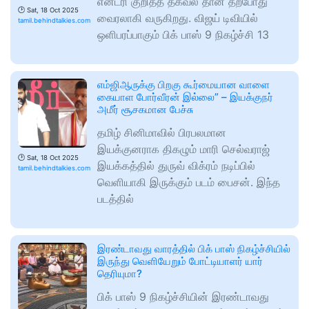
என்ட்ரி குறித்த தகவல் தான் தற்போது
🕑
Sat, 18 Oct 2025
வைரலாகி வருகிறது. விஜய் டிவியில்
tamil.behindtalkies.com
ஒளிபரப்பாகும் பிக் பாஸ் 9 நிகழ்ச்சி 13
எம்ஜிஆருக்கு பிறகு கூர்மையான வாளை
கையாள போர்வீரன் இல்லை” – இயக்குநர்
அமீர் சூசகமான பேச்சு
தமிழ் சினிமாவில் பிரபலமான
இயக்குனராக திகழும் மாரி செல்வராஜ்
🕑
Sat, 18 Oct 2025
இயக்கத்தில் துருவ் விக்ரம் நடிப்பில்
tamil.behindtalkies.com
வெளியாகி இருக்கும் படம் பைசன். இந்த
படத்தில்
இரண்டாவது வாரத்தில் பிக் பாஸ் நிகழ்ச்சியில்
இருந்து வெளியேறும் போட்டியாளர் யார்
தெரியுமா?
பிக் பாஸ் 9 நிகழ்ச்சியின் இரண்டாவது