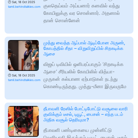
🕑
Sat, 18 Oct 2025
குலதெய்வம் அய்யனார் கனவில் வந்து
tamil.behindtalkies.com
கோயிலுக்கு வர சொன்னார். அதனால்
தான் சொன்னேன்
முத்து வைத்த ஆப்பால் ஆடிப்போன அருண்,
கோபத்தில் சீதா – விறுவிறுப்பில் சிறகடிக்க
ஆசை
விஜய் டிவியில் ஒளிபரப்பாகும் ‘சிறகடிக்க
ஆசை’ சீரியலில் கோயிலில் வித்யா-
🕑
Sat, 18 Oct 2025
முருகன் கல்யாண ஏற்பாடுகள் நடந்து
tamil.behindtalkies.com
கொண்டிருந்தது. முத்து-மீனா இருவருமே
தீபாவளி ரேஸில் போட்டிபோட்டு வசூலை வாரி
குவிக்கும் டீசல், டியூட், பைசன் – எந்த படம்
அதிக வசூல் தெரியுமா?
தீபாவளி பண்டிகையை முன்னிட்டு
வெளியாகி இருக்கும் டியூட், பைசன், டீசல்