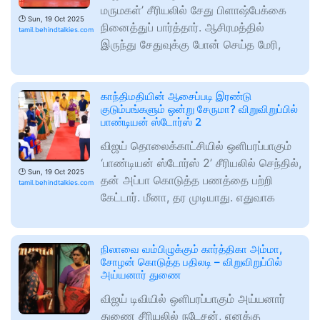
மருமகள்’ சீரியலில் சேது பிளாஷ்பேக்கை
🕑
Sun, 19 Oct 2025
நினைத்துப் பார்த்தார். ஆசிரமத்தில்
tamil.behindtalkies.com
இருந்து சேதுவுக்கு போன் செய்த மேரி,
காந்திமதியின் ஆசைப்படி இரண்டு
குடும்பங்களும் ஒன்று சேருமா? விறுவிறுப்பில்
பாண்டியன் ஸ்டோர்ஸ் 2
விஜய் தொலைக்காட்சியில் ஒளிபரப்பாகும்
‘பாண்டியன் ஸ்டோர்ஸ் 2’ சீரியலில் செந்தில்,
🕑
Sun, 19 Oct 2025
தன் அப்பா கொடுத்த பணத்தை பற்றி
tamil.behindtalkies.com
கேட்டார். மீனா, தர முடியாது. எதுவாக
நிலாவை வம்பிழுக்கும் கார்த்திகா அம்மா,
சோழன் கொடுத்த பதிலடி – விறுவிறுப்பில்
அய்யனார் துணை
விஜய் டிவியில் ஒளிபரப்பாகும் அய்யனார்
துணை சீரியலில் நடேசன், எனக்கு