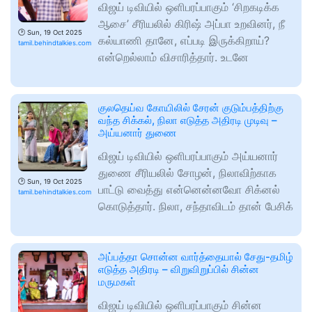
விஜய் டிவியில் ஒளிபரப்பாகும் ‘சிறகடிக்க
ஆசை’ சீரியலில் கிரிஷ் அப்பா உறவினர், நீ
🕑
Sun, 19 Oct 2025
கல்யாணி தானே, எப்படி இருக்கிறாய்?
tamil.behindtalkies.com
என்றெல்லாம் விசாரித்தார். உடனே
குலதெய்வ கோயிலில் சேரன் குடும்பத்திற்கு
வந்த சிக்கல், நிலா எடுத்த அதிரடி முடிவு –
அய்யனார் துணை
விஜய் டிவியில் ஒளிபரப்பாகும் அய்யனார்
துணை சீரியலில் சோழன், நிலாவிற்காக
🕑
Sun, 19 Oct 2025
பாட்டு வைத்து என்னென்னவோ சிக்னல்
tamil.behindtalkies.com
கொடுத்தார். நிலா, சந்தாவிடம் தான் பேசிக்
அப்பத்தா சொன்ன வார்த்தையால் சேது-தமிழ்
எடுத்த அதிரடி – விறுவிறுப்பில் சின்ன
மருமகள்
விஜய் டிவியில் ஒளிபரப்பாகும் சின்ன