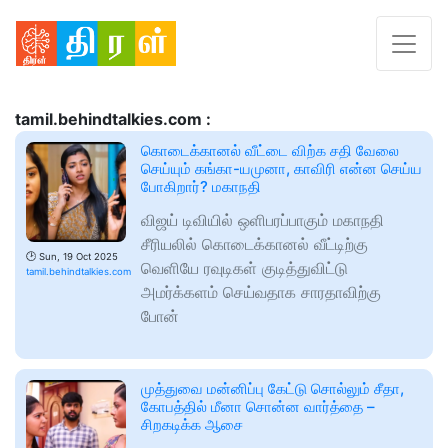
tamil.behindtalkies.com :
கொடைக்கானல் வீட்டை விற்க சதி வேலை
செய்யும் கங்கா-யமுனா, காவிரி என்ன செய்ய
போகிறார்? மகாநதி
விஜய் டிவியில் ஒளிபரப்பாகும் மகாநதி
சீரியலில் கொடைக்கானல் வீட்டிற்கு
🕑
Sun, 19 Oct 2025
வெளியே ரவுடிகள் குடித்துவிட்டு
tamil.behindtalkies.com
அமர்க்களம் செய்வதாக சாரதாவிற்கு
போன்
முத்துவை மன்னிப்பு கேட்டு சொல்லும் சீதா,
கோபத்தில் மீனா சொன்ன வார்த்தை –
சிறகடிக்க ஆசை