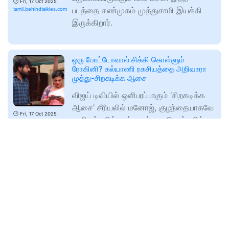
🕑
Fri, 17 Oct 2025
படத்தை சண்முகம் முத்துசாமி இயக்கி
tamil.behindtalkies.com
இருக்கிறார்.
ஒரு போட்டோவால் சிக்கி கொள்ளும்
ரோகினி? கல்யாணி ரகசியத்தை அறிவாரா
முத்து-சிறகடிக்க ஆசை
விஜய் டிவியில் ஒளிபரப்பாகும் ‘சிறகடிக்க
ஆசை’ சீரியலில் மனோஜ், குழந்தையாகவே
🕑
Fri, 17 Oct 2025
மாறி புட்டியில் பால் குடிப்பது, தொட்டிலில்
tamil.behindtalkies.com
உட்கார்ந்து
தமிழ்செல்வி மீது கோபப்பட்ட ராஜாங்கம்,
அப்பத்தா சொன்ன வார்த்தை – சின்ன
மருமகள்
விஜய் டிவியில் ஒளிபரப்பாகும் சின்ன
மருமகள்’ சீரியலில் மேரி, குழந்தைகள்
🕑
Fri, 17 Oct 2025