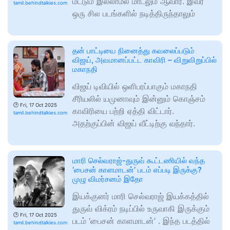
மட்டும் இல்லாமல் மாடலும் ஆவார். இவர்
tamil.behindtalkies.com
ஒரு சில படங்களில் நடித்திருந்தாலும்
தன் பாட்டியை நினைத்து கவலைப்படும்
விஜய், அவமானப்பட்ட காவிரி – விறுவிறுப்பில்
மகாநதி
விஜய் டிவியில் ஒளிபரப்பாகும் மகாநதி
சீரியலில் யமுனாவும் இன்னும் கொஞ்சம்
🕑
Fri, 17 Oct 2025
காவிரியை பற்றி ஏத்தி விட்டார்.
tamil.behindtalkies.com
அதற்குப்பின் விஜய் வீட்டிற்கு வந்தார்.
மாரி செல்வராஜ்-துருவ் கூட்டணியில் வந்த
‘பைசன் காளமாடன்’ படம் எப்படி இருக்கு?
முழு விமர்சனம் இதோ
இயக்குனர் மாரி செல்வராஜ் இயக்கத்தில்
துருவ் விக்ரம் நடிப்பில் உருவாகி இருக்கும்
🕑
Fri, 17 Oct 2025
படம் ‘பைசன் காளமாடன்’ . இந்த படத்தில்
tamil.behindtalkies.com