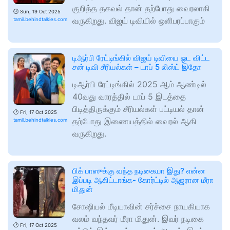
குறித்த தகவல் தான் தற்போது வைரலாகி
🕑
Sun, 19 Oct 2025
வருகிறது. விஜய் டிவியில் ஒளிபரப்பாகும்
tamil.behindtalkies.com
டிஆர்பி ரேட்டிங்கில் விஜய் டிவியை ஓட விட்ட
சன் டிவி சீரியல்கள் – டாப் 5 லிஸ்ட் இதோ
டிஆர்பி ரேட்டிங்கில் 2025 ஆம் ஆண்டில்
40வது வாரத்தில் டாப் 5 இடத்தை
பிடித்திருக்கும் சீரியல்கள் பட்டியல் தான்
🕑
Fri, 17 Oct 2025
தற்போது இணையத்தில் வைரல் ஆகி
tamil.behindtalkies.com
வருகிறது.
பிக் பாஸுக்கு வந்த நடிகையா இது? என்ன
இப்படி ஆகிட்டாங்க- கோர்ட்டில் ஆஜரான மீரா
மிதுன்
சோஷியல் மீடியாவின் சர்ச்சை நாயகியாக
வலம் வந்தவர் மீரா மிதுன். இவர் நடிகை
🕑
Fri, 17 Oct 2025