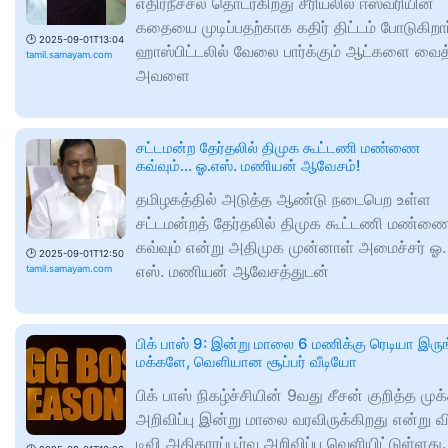
எதிர்நீச்சல் தொடர்கிறது சீரியலில் ஈஸ்வரியின்
கதையை முடிப்பதற்காக கதிர் திட்டம் போடுகிறார
🕑
2025-09-01T13:04
ஹாஸ்பிட்டலில் வேலை பார்க்கும் ஆட்களை வைத
tamil.samayam.com
அவளை
சட்டமன்ற தேர்தலில் திமுக கூட்டணி மண்ணை
கவ்வும்... ஓ.எஸ். மணியன் ஆவேசம்!
தமிழகத்தில் அடுத்த ஆண்டு நடைபெற உள்ள
சட்டமன்றத் தேர்தலில் திமுக கூட்டணி மண்ண
கவ்வும் என்று அதிமுக முன்னாள் அமைச்சர் ஓ.
🕑
2025-09-01T12:50
எஸ். மணியன் ஆவேசத்துடன்
tamil.samayam.com
பிக் பாஸ் 9: இன்று மாலை 6 மணிக்கு ரெடியா இரு
மக்களே, வெளியான சூப்பர் வீடியோ
பிக் பாஸ் நிகழ்ச்சியின் 9வது சீசன் குறித்த முக
அறிவிப்பு இன்று மாலை வரவிருக்கிறது என்று வ
டிவி அதிகாரப்பூர்வ அறிவிப்பு வெளியிட்டுள்ளது.