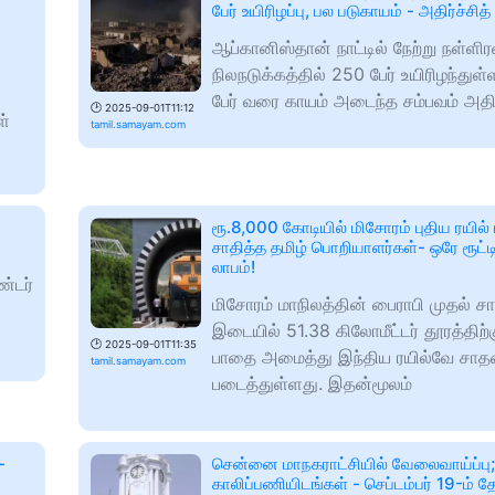
பேர் உயிரிழப்பு, பல படுகாயம் - அதிர்ச்சித
ஆப்கானிஸ்தான் நாட்டில் நேற்று நள்ளிரவ
நிலநடுக்கத்தில் 250 பேர் உயிரிழந்துள
பேர் வரை காயம் அடைந்த சம்பவம் அதி
🕑
2025-09-01T11:12
ள்
tamil.samayam.com
ரூ.8,000 கோடியில் மிசோரம் புதிய ரயில
சாதித்த தமிழ் பொறியாளர்கள்- ஒரே ரூட்டில
லாபம்!
்டர்
மிசோரம் மாநிலத்தின் பைராபி முதல் சா
இடையில் 51.38 கிலோமீட்டர் தூரத்திற்க
🕑
2025-09-01T11:35
பாதை அமைத்து இந்திய ரயில்வே சா
tamil.samayam.com
படைத்துள்ளது. இதன்மூலம்
-
சென்னை மாநகராட்சியில் வேலைவாய்ப்பு
காலிப்பணியிடங்கள் - செப்டம்பர் 19-ம் 