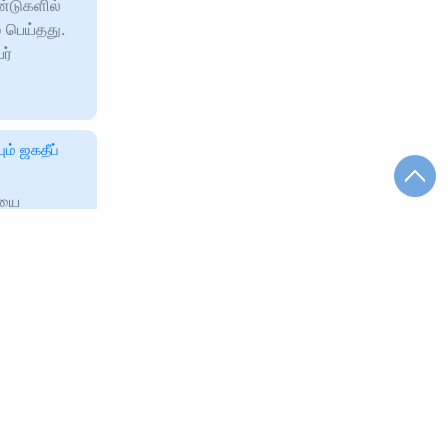
்டுகளில்
பெய்தது.
ர்
ம் ஜகதீப்
ியை
 அரசு
ு தனியாக
செய்த
மன்றம்!
க்கல் செய்த
திருப்பி