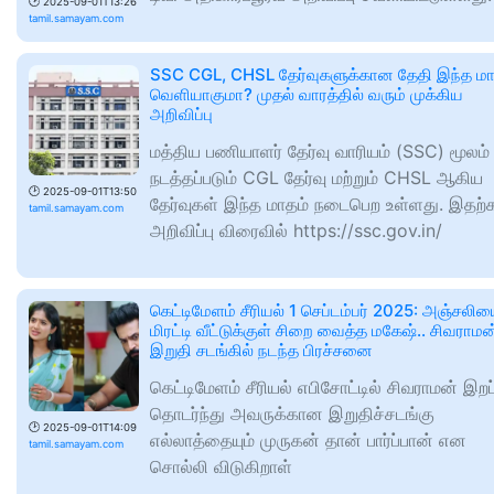
🕑
2025-09-01T13:26
tamil.samayam.com
SSC CGL, CHSL தேர்வுகளுக்கான தேதி இந்த மா
வெளியாகுமா? முதல் வாரத்தில் வரும் முக்கிய
அறிவிப்பு
மத்திய பணியாளர் தேர்வு வாரியம் (SSC) மூலம்
நடத்தப்படும் CGL தேர்வு மற்றும் CHSL ஆகிய
🕑
2025-09-01T13:50
தேர்வுகள் இந்த மாதம் நடைபெற உள்ளது. இதற
tamil.samayam.com
அறிவிப்பு விரைவில் https://ssc.gov.in/
கெட்டிமேளம் சீரியல் 1 செப்டம்பர் 2025: அஞ்சலி
மிரட்டி வீட்டுக்குள் சிறை வைத்த மகேஷ்.. சிவராமன
இறுதி சடங்கில் நடந்த பிரச்சனை
கெட்டிமேளம் சீரியல் எபிசோட்டில் சிவராமன் இற
தொடர்ந்து அவருக்கான இறுதிச்சடங்கு
🕑
2025-09-01T14:09
எல்லாத்தையும் முருகன் தான் பார்ப்பான் என
tamil.samayam.com
சொல்லி விடுகிறாள்