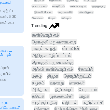
தருமபுரி
தென்காசி
திருவாரூர்
பெரம்பலூர்
் தகவல்!
நாகப்பட்டினம்
காஞ்சிபுரம்
கன்னியாகுமரி
தூத்துக்குடி
ு ஏற்பட்ட
இராணிப்பேட்டை
கிருஷ்ணகிரி
மயிலாடுதுறை
்ளனர். 500
சிவகங்கை
வேலூர்
அரியலூர்
ர்ச்சியை
Trending
கனிமொழி எம்
தொகுதி மறுவரையறை
ராகுல் காந்தி
ஸ்டாலின்
் பாதை…
் டபுள்
அதிமுக ஆர்ப்பாட்டம்
தொகுதி மறுவரைக்கு
ய்ராங்
அல்லர் கனிமொழி எம்
கோயில்
ு ரயில்
மழை
திமுக
தொழில்நுட்பம்
தனை
சமூகம்
வரலாறு
மாணவர்
அமித் ஷா
நீதிமன்றம்
போராட்டம்
தவெக
முதலமைச்சர்
பாஜக
வழக்குப்பதிவு
டிஜிட்டல்
எதிர்க்கட்சி
; 306
தேதியே கடைசி
மசோதா
மேற்குத்தொடர்ச்சி மலை