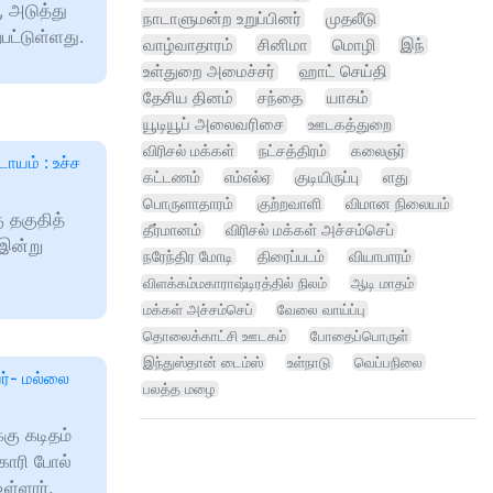
 அடுத்து
நாடாளுமன்ற உறுப்பினர்
முதலீடு
பட்டுள்ளது.
வாழ்வாதாரம்
சினிமா
மொழி
இந்
உள்துறை அமைச்சர்
ஹாட் செய்தி
தேசிய தினம்
சந்தை
யாகம்
யூடியூப் அலைவரிசை
ஊடகத்துறை
விரிசல் மக்கள்
நட்சத்திரம்
கலைஞர்
டாயம் : உச்ச
கட்டணம்
எம்எல்ஏ
குடியிருப்பு
ளது
பொருளாதாரம்
குற்றவாளி
விமான நிலையம்
ு தகுதித்
தீர்மானம்
விரிசல் மக்கள் அச்சம்செப்
 இன்று
நரேந்திர மோடி
திரைப்படம்
வியாபாரம்
விளக்கம்மகாராஷ்டிரத்தில் நிலம்
ஆடி மாதம்
மக்கள் அச்சம்செப்
வேலை வாய்ப்பு
தொலைக்காட்சி ஊடகம்
போதைப்பொருள்
இந்துஸ்தான் டைம்ஸ்
உள்நாடு
வெப்பநிலை
்- மல்லை
பலத்த மழை
கு கடிதம்
காரி போல்
ள்ளார்.