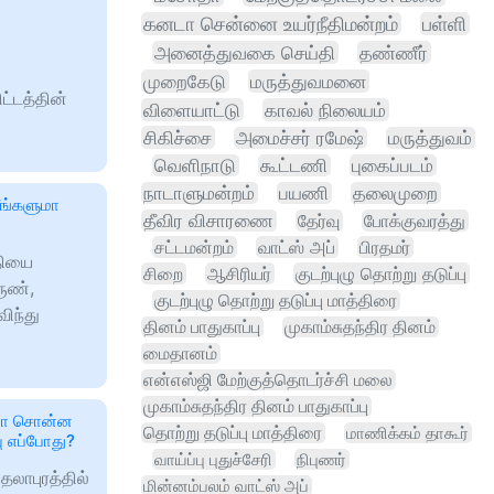
கனடா சென்னை உயர்நீதிமன்றம்
பள்ளி
அனைத்துவகை செய்தி
தண்ணீர்
முறைகேடு
மருத்துவமனை
ட்டத்தின்
விளையாட்டு
காவல் நிலையம்
சிகிச்சை
அமைச்சர் ரமேஷ்
மருத்துவம்
வெளிநாடு
கூட்டணி
புகைப்படம்
நாடாளுமன்றம்
பயணி
தலைமுறை
நீங்களுமா
தீவிர விசாரணை
தேர்வு
போக்குவரத்து
சட்டமன்றம்
வாட்ஸ் அப்
பிரதமர்
்தியை
சிறை
ஆசிரியர்
குடற்புழு தொற்று தடுப்பு
ருண்,
குடற்புழு தொற்று தடுப்பு மாத்திரை
விந்து
தினம் பாதுகாப்பு
முகாம்சுதந்திர தினம்
மைதானம்
என்எஸ்ஜி மேற்குத்தொடர்ச்சி மலை
முகாம்சுதந்திர தினம் பாதுகாப்பு
ாமா சொன்ன
தொற்று தடுப்பு மாத்திரை
மாணிக்கம் தாகூர்
வு எப்போது?
வாய்ப்பு புதுச்சேரி
நிபுணர்
ைலாபுரத்தில்
மின்னம்பலம் வாட்ஸ் அப்