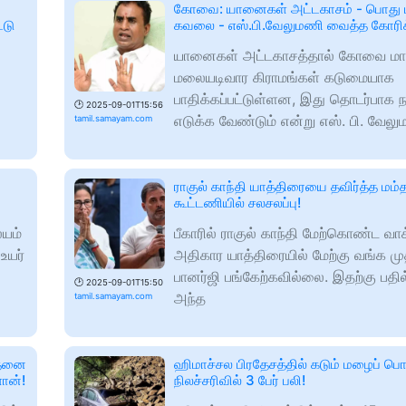
கோவை: யானைகள் அட்டகாசம் - பொது ம
்டு
கவலை - எஸ்.பி.வேலுமணி வைத்த கோரி
யானைகள் அட்டகாசத்தால் கோவை மா
மலையடிவார கிராமங்கள் கடுமையாக
பாதிக்கப்பட்டுள்ளன, இது தொடர்பாக 
🕑
2025-09-01T15:56
எடுக்க வேண்டும் என்று எஸ். பி. வேல
tamil.samayam.com
ராகுல் காந்தி யாத்திரையை தவிர்த்த மம்
கூட்டணியில் சலசலப்பு!
ையம்
பீகாரில் ராகுல் காந்தி மேற்கொண்ட வா
உயர்
அதிகார யாத்திரையில் மேற்கு வங்க மு
பானர்ஜி பங்கேற்கவில்லை. இதற்கு பதில
🕑
2025-09-01T15:50
அந்த
tamil.samayam.com
்தனை
ஹிமாச்சல பிரதேசத்தில் கடும் மழைப் பொழ
ான்!
நிலச்சரிவில் 3 பேர் பலி!