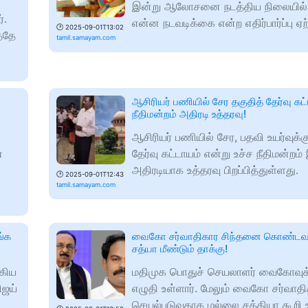
இன்று ஆலோசனை நடத்திய நிலையில்,
்.
என்ன நடவடிக்கை என்ற எதிர்பார்ப்பு ஏற்
🕑
2025-09-01T13:02
்தே
tamil.samayam.com
ஆசிரியர் பணியில் சேர தகுதித் தேர்வு கட்
நீதிமன்றம் அதிரடி உத்தரவு!
ஆசிரியர் பணியில் சேர, பதவி உயர்வுக்க
ை
தேர்வு கட்டாயம் என்று உச்ச நீதிமன்றம்
அதிரடியாக உத்தரவு பிறப்பித்துள்ளது.
🕑
2025-09-01T12:43
tamil.samayam.com
ங்க
வைகோ சர்வாதிகார சிந்தனை கொண்டவர
சத்யா மீண்டும் தாக்கு!
்கிய
மதிமுக பொதுச் செயலாளர் வைகோவுக்
ிஜய்
எழுதி உள்ளார். மேலும் வைகோ சர்வாதி
செயல்படுவதாக மல்லை சத்தியா கூறி உ