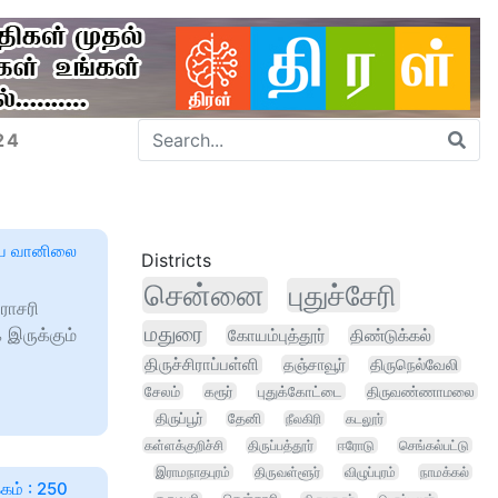
24
திய வானிலை
Districts
சென்னை
புதுச்சேரி
ராசரி
மதுரை
இருக்கும்
கோயம்புத்தூர்
திண்டுக்கல்
திருச்சிராப்பள்ளி
தஞ்சாவூர்
திருநெல்வேலி
சேலம்
கரூர்
புதுக்கோட்டை
திருவண்ணாமலை
திருப்பூர்
தேனி
நீலகிரி
கடலூர்
கள்ளக்குறிச்சி
திருப்பத்தூர்
ஈரோடு
செங்கல்பட்டு
இராமநாதபுரம்
திருவள்ளூர்
விழுப்புரம்
நாமக்கல்
கம் : 250