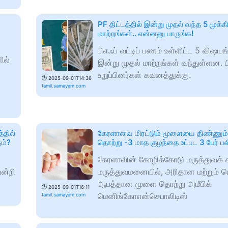
PF திட்டத்தில் இன்று முதல் வந்த 5 முக
மாற்றங்கள்.. என்னனு பாருங்க!
பிஎஃப் வட்டிப் பணம் உள்ளிட்ட 5 விஷயங
ில்
இன்று முதல் மாற்றங்கள் வந்துள்ளன. ப
உறுப்பினர்கள் கவனத்துக்கு.
🕑
2025-09-01T14:36
tamil.samayam.com
்தில்
கேரளாவை மிரட்டும் மூளையை திண்ணும்
ம்?
தொற்று -3 மாத குழந்தை உட்பட 3 பேர் பல
கேரளாவின் கோழிக்கோடு மருத்துவக் க
ென்றி
மருத்துவமனையில், அரிதான மற்றும் பெ
ஆபத்தான மூளை தொற்று அமீபிக்
🕑
2025-09-01T16:11
மெனிங்கோஎன்செபாலிடிஸ்
tamil.samayam.com