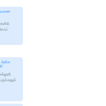
்கியமான
்களில்
ிஎஃப்
 அமீபா
ி!
ல்லூரி
ரும்பாலும்