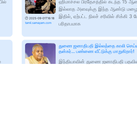
யில்
ஹிமாச்சல பிரதேசத்தில் கடந்த 15 ஆண
இல்லாத அளவுக்கு இந்த ஆண்டு மழை 
இதில், ஏற்பட்ட நிலச் சரிவில் சிக்கி 3 பே
🕑
2025-09-01T16:18
பரிதாபமாக
tamil.samayam.com
துணை ஜனாதிபதி இல்லத்தை காலி செய்யு
தன்கர்... பண்ணை வீட்டுக்கு மாறுகிறார்!
்
இந்தியாவின் துணை ஜனாதிபதி பதவ
ராஜினாமா செய்த ஜகதீப் தன்கர் தனது
இல்லத்தை காலி செய்ய உள்ளார். அரச
🕑
2025-09-01T16:49
வீடு வழங்கும் வரை வேறு வீட்டில்
tamil.samayam.com
ு
அஜித்குமார் மரண வழக்கு: CBI தாக்கல் 
குற்றப்பத்திரிகை - திருப்பி அனுப்பிய நீதி
அஜித் குமார் கொலை வழக்கில் CBI தா
ல்
குற்றப்பத்திரிகையை மதுரை நீதிமன்றம் 
து.
அனுப்பி உள்ளது.