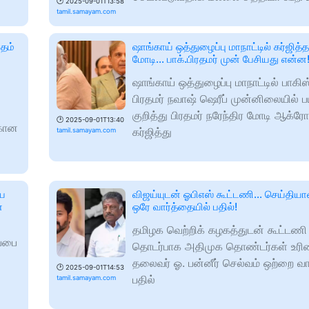
🕑
2025-09-01T13:58
tamil.samayam.com
தம்
ஷாங்காய் ஒத்துழைப்பு மாநாட்டில் கர்ஜித்த
மோடி... பாக்.பிரதமர் முன் பேசியது என்ன
ஷாங்காய் ஒத்துழைப்பு மாநாட்டில் பாகி
பிரதமர் நவாஷ் ஷெரீப் முன்னிலையில் 
குறித்து பிரதமர் நரேந்திர மோடி ஆக்
🕑
2025-09-01T13:40
்கான
கர்ஜித்து
tamil.samayam.com
யை
விஜய்யுடன் ஓபிஎஸ் கூட்டணி... செய்தியா
்
ஒரே வார்த்தையில் பதில்!
தமிழக வெற்றிக் கழகத்துடன் கூட்டண
ப்பை
தொடர்பாக அதிமுக தொண்டர்கள் உரிமை
தலைவர் ஓ. பன்னீர் செல்வம் ஒற்றை வா
🕑
2025-09-01T14:53
பதில்
tamil.samayam.com