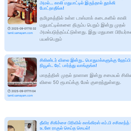
அமல்… காலி மதுபாட்டில் இருந்தால் தூக்கி
போட்றாதீங்க!
தமிழகத்தில் உள்ள டாஸ்மாக் கடைகளில் காலி
மதுபாட்டில்களை திரும்ப பெறும் இன்று முதல்
🕑
2025-09-01T10:32
அமல்படுத்தப்பட்டுள்ளது. இது மதுபான பிரியர்க
tamil.samayam.com
பயன்பெறும்
சிலிண்டர் விலை இன்று.. பொதுமக்களுக்கு ஹேப்பி
நியூஸ்.. ரேட் பார்த்து வாங்குங்க!
மாதத்தின் முதல் நாளான இன்று சமையல் சிலிண
விலை 50 ரூபாய்க்கு மேல் குறைந்துள்ளது.
🕑
2025-09-01T11:04
tamil.samayam.com
தீவிர சிகிச்சை பிரிவில் காங்கிரஸ் எம்.பி சசிகாந்த் 
உடனே ராகுல் செய்த செயல்!