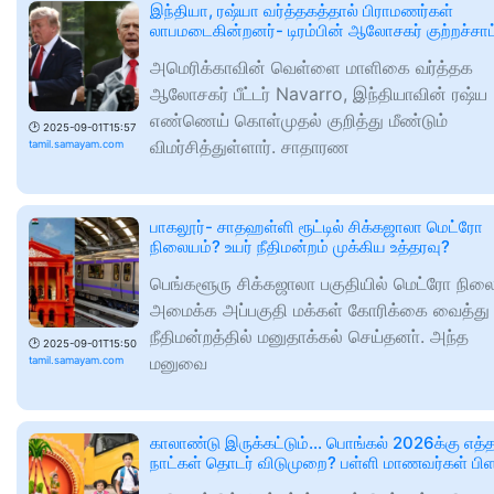
இந்தியா, ரஷ்யா வர்த்தகத்தால் பிராமணர்கள்
லாபமடைகின்றனர்- டிரம்பின் ஆலோசகர் குற்றச்சாட
அமெரிக்காவின் வெள்ளை மாளிகை வர்த்தக
ஆலோசகர் பீட்டர் Navarro, இந்தியாவின் ரஷ்ய
எண்ணெய் கொள்முதல் குறித்து மீண்டும்
🕑
2025-09-01T15:57
விமர்சித்துள்ளார். சாதாரண
tamil.samayam.com
பாகலூர்- சாதஹள்ளி ரூட்டில் சிக்கஜாலா மெட்ரோ
நிலையம்? உயர் நீதிமன்றம் முக்கிய உத்தரவு?
பெங்களூரு சிக்கஜாலா பகுதியில் மெட்ரோ நில
அமைக்க அப்பகுதி மக்கள் கோரிக்கை வைத்து 
நீதிமன்றத்தில் மனுதாக்கல் செய்தனா். அந்த
🕑
2025-09-01T15:50
மனுவை
tamil.samayam.com
காலாண்டு இருக்கட்டும்… பொங்கல் 2026க்கு எத
நாட்கள் தொடர் விடுமுறை? பள்ளி மாணவர்கள் பிள