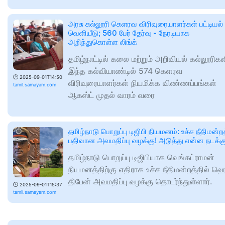
அரசு கல்லூரி கெளரவ விரிவுரையாளர்கள் பட்டியல்
வெளியீடு; 560 பேர் தேர்வு - நேரடியாக
அறிந்துகொள்ள லிங்க்
தமிழ்நாட்டில் கலை மற்றும் அறிவியல் கல்லூரிகள
இந்த கல்வியாண்டில் 574 கெளரவ
🕑
2025-09-01T14:50
விரிவுரையாளர்கள் நியமிக்க விண்ணப்பங்கள்
tamil.samayam.com
ஆகஸ்ட் முதல் வாரம் வரை
தமிழ்நாடு பொறுப்பு டிஜிபி நியமனம்: உச்ச நீதிமன்றத
பதிவான அவமதிப்பு வழக்கு! அடுத்து என்ன நடக்கு
தமிழ்நாடு பொறுப்பு டிஜிபியாக வெங்கட்ராமன்
நியமனத்திற்கு எதிராக உச்ச நீதிமன்றத்தில் ஹ
திபேன் அவமதிப்பு வழக்கு தொடர்ந்துள்ளார்.
🕑
2025-09-01T15:37
tamil.samayam.com