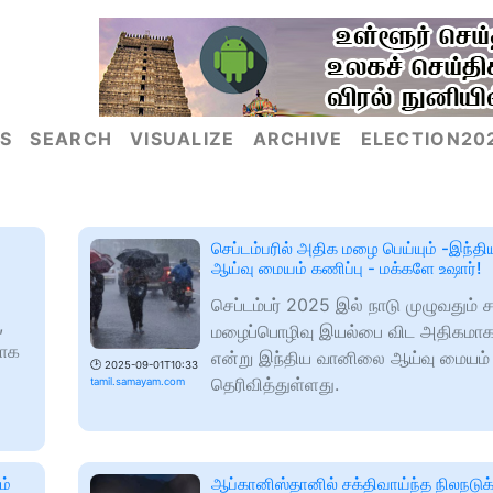
S
SEARCH
VISUALIZE
ARCHIVE
ELECTION20
செப்டம்பரில் அதிக மழை பெய்யும் -இந்
ஆய்வு மையம் கணிப்பு - மக்களே உஷார்!
செப்டம்பர் 2025 இல் நாடு முழுவதும் ச
,
மழைப்பொழிவு இயல்பை விட அதிகமாக 
காக
என்று இந்திய வானிலை ஆய்வு மையம்
🕑
2025-09-01T10:33
தெரிவித்துள்ளது.
tamil.samayam.com
ம்
ஆப்கானிஸ்தானில் சக்திவாய்ந்த நிலநடுக்