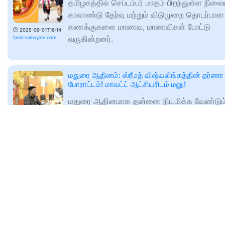
தமிழகத்தில் செப்டம்பர் மாதம் பிறந்துள்ள நிலை
காலாண்டு தேர்வு மற்றும் விடுமுறை தொடர்பான
கணக்குகளை மாணவ, மாணவிகள் போட்டு
🕑
2025-09-01T16:14
வருகின்றனர்.
tamil.samayam.com
மதுரை ஆதினம்: ஸ்ரீமத் விஷ்வலிங்கத்தின் தர்ணா
போராட்டம்! மாவட்ட் ஆட்சியரிடம் மனு!
மதுரை ஆதினமாக தன்னை நியமிக்க வேண்டும
என்று மதுரை மாவட்ட ஆட்சியரிடம் ஸ்ரீமத்
விஷ்வலிங்க தம்பிரான் மனு கொடுத்துள்ளார்.
🕑
2025-09-01T17:00
tamil.samayam.com
அய்யா வைகுண்டரை முடிவெட்டும் பெருமாள் என்ற
கூறுவதா? சரச்சை கேள்விக்கு TNPSC மன்னிப்பு
கேள்- அன்புமணி ஆவேச பதிவு
அய்யா வைகுண்டர் குறித்து டிஎன்பிஎஸ்சி தேர்வி
கேட்கப்பட்ட கேள்வி தற்போது சர்ச்சையாகி உள்ள