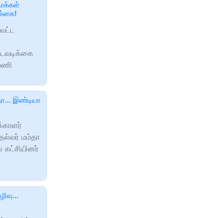
க்கள்
க்கை!
வட்ட
நடவடிக்கை
ுமணி
தா... இண்டியா
க்காளர்
தல்வர் மம்தா
் கட்சியினர்
ிவு...