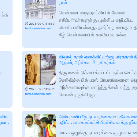
நாள்
சென்னை மாநகராட்சியில் வேலை
ாந்தி
எதிர்பார்வர்களுக்கு முக்கிய அறிவிப்பு
🕑
2025-09-01T11:59
வெளியாகியுள்ளது. நகர்ப்புற சுகாதார தி
tamil.samayam.com
கீழ் சென்னையில் காலியாக உள்ள
விஷால் தான் ஏமாத்திட்டார்னு பார்த்தால் 
அருண், அர்ச்சனா?: ரசிகர்கள்
ு
திருமணம் நிச்சயிக்கப்பட்ட நல்ல செய
தெரிவித்த பிக் பாஸ் பிரபலங்களான அ
அர்ச்சனாவுக்கு வாழ்த்துக்கள் வந்து கு
🕑
2025-09-01T12:31
கொண்டிருக்கிறது.
tamil.samayam.com
க்கிய
அன்புமணி மீது நடவடிக்கையா- திலகப
ுமா..
பதில்… பாமக உட்கட்சி பிரச்சினைக்கு தீர்
பாமக ஒழுங்கு நடவடிக்கை குழு கூடி த