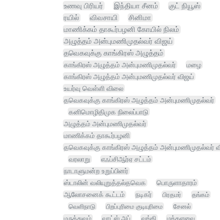
உணவு பிரியர்
இந்தியா சீனம்
குட் நியூஸ்
ரயில்
விவசாயி
சினிமா
மாணிக்கம் தாகூர்பழனி கோயில் நிலம்
அழுத்தம் அன்புமணிமுதல்வர் விஜய்
தவெகவுக்கு காங்கிரஸ் அழுத்தம்
காங்கிரஸ் அழுத்தம் அன்புமணிமுதல்வர்
மழை
காங்கிரஸ் அழுத்தம் அன்புமணிமுதல்வர் விஜய்
உயர்வு வெள்ளி விலை
தவெகவுக்கு காங்கிரஸ் அழுத்தம் அன்புமணிமுதல்வர்
கனிமொழிதிமுக நிலைப்பாடு
அழுத்தம் அன்புமணிமுதல்வர்
மாணிக்கம் தாகூர்பழனி
தவெகவுக்கு காங்கிரஸ் அழுத்தம் அன்புமணிமுதல்வர் வ
வரலாறு
எஃப்சிஆர்ஏ சட்டம்
நாடாளுமன்ற உறுப்பினர்
ஸ்டாலின் வலியுறுத்தல்தவெக
பொருளாதாரம்
ஆலோசனைக் கூட்டம்
நடிகர்
பிரதமர்
தங்கம்
வெளிநாடு
பிறப்புரிமை குடியுரிமை
சேனல்
மருத்துவம்
வாட்ஸ் அப்
வங்கி
மக்களவை