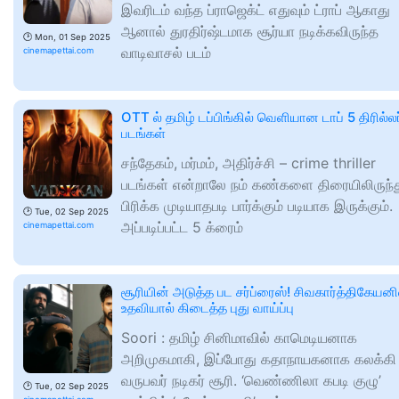
இவரிடம் வந்த ப்ராஜெக்ட் எதுவும் ட்ராப் ஆகாது
ஆனால் துரதிர்ஷ்டமாக சூர்யா நடிக்கவிருந்த
🕑
Mon, 01 Sep 2025
வாடிவாசல் படம்
cinemapettai.com
OTT ல் தமிழ் டப்பிங்கில் வெளியான டாப் 5 திரில்லர
படங்கள்
சந்தேகம், மர்மம், அதிர்ச்சி – crime thriller
படங்கள் என்றாலே நம் கண்களை திரையிலிருந்
பிரிக்க முடியாதபடி பார்க்கும் படியாக இருக்கும்.
🕑
Tue, 02 Sep 2025
அப்படிப்பட்ட 5 க்ரைம்
cinemapettai.com
சூரியின் அடுத்த பட சர்ப்ரைஸ்! சிவகார்த்திகேயனி
உதவியால் கிடைத்த புது வாய்ப்பு
Soori : தமிழ் சினிமாவில் காமெடியனாக
அறிமுகமாகி, இப்போது கதாநாயகனாக கலக்கி
வருபவர் நடிகர் சூரி. ‘வெண்ணிலா கபடி குழு’
🕑
Tue, 02 Sep 2025