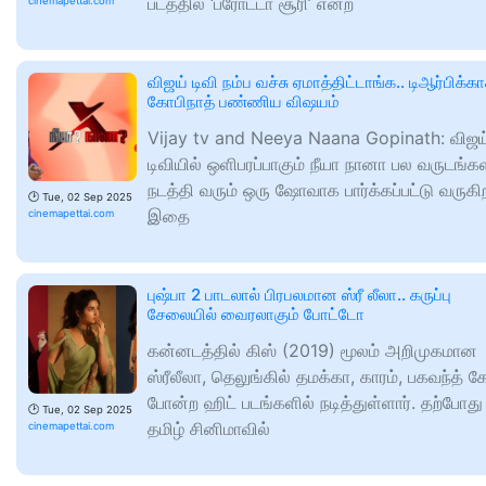
படத்தில் ‘பரோட்டா சூரி’ என்ற
cinemapettai.com
விஜய் டிவி நம்ப வச்சு ஏமாத்திட்டாங்க.. டிஆர்பிக்க
கோபிநாத் பண்ணிய விஷயம்
Vijay tv and Neeya Naana Gopinath: விஜய
டிவியில் ஒளிபரப்பாகும் நீயா நானா பல வருடங்
நடத்தி வரும் ஒரு ஷோவாக பார்க்கப்பட்டு வருகி
🕑
Tue, 02 Sep 2025
இதை
cinemapettai.com
புஷ்பா 2 பாடலால் பிரபலமான ஸ்ரீ லீலா.. கருப்பு
சேலையில் வைரலாகும் போட்டோ
கன்னடத்தில் கிஸ் (2019) மூலம் அறிமுகமான
ஸ்ரீலீலா, தெலுங்கில் தமக்கா, காரம், பகவந்த் க
போன்ற ஹிட் படங்களில் நடித்துள்ளார். தற்போது
🕑
Tue, 02 Sep 2025
தமிழ் சினிமாவில்
cinemapettai.com