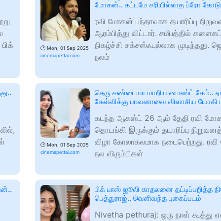
மோகன்.. கட்டமே சரியில்லாத ப்ரோ கோடு
ூறு
ரவி மோகன் பந்தாவாக தயாரிப்பு நிறுவ
ே
ஆரம்பித்து விட்டார். சமீபத்தில் களைகட
பிக்
நிகழ்ச்சி சக்சஸ்ஃபுல்லாக முடிந்தது. ஜ
🕑
Mon, 01 Sep 2025
நலம்
cinemapettai.com
து..
தெரு சண்டையா மாறிய மைண்ட் கேம்.. 
கேள்விக்கு பாவனாவை விளாசிய யோகி ப
கடந்த ஆகஸ்ட் 26 ஆம் தேதி ரவி மோகன
லில்,
தொடங்கி இருக்கும் தயாரிப்பு நிறுவனத
ல்
விழா கோலாகலமாக நடைபெற்றது. ரவி
🕑
Mon, 01 Sep 2025
நல விரும்பிகள்
cinemapettai.com
ன்..
பிக் பாஸ் ஜூலி காதலனை தட்டிப்பறித்த 
பெத்துராஜ்.. வெளிவந்த புகைப்படம்
Nivetha pethuraj: ஒரு நாள் கூத்து எ