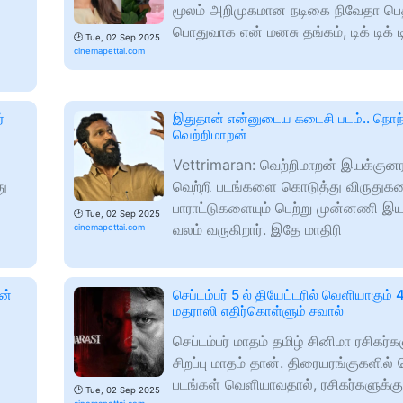
மூலம் அறிமுகமான நடிகை நிவேதா பெத்
பொதுவாக என் மனசு தங்கம், டிக் டிக் டிக
🕑
Tue, 02 Sep 2025
cinemapettai.com
்
இதுதான் என்னுடைய கடைசி படம்.. நொ
வெற்றிமாறன்
Vettrimaran: வெற்றிமாறன் இயக்குன
து
வெற்றி படங்களை கொடுத்து விருதுகள
பாராட்டுகளையும் பெற்று முன்னணி இ
🕑
Tue, 02 Sep 2025
வலம் வருகிறார். இதே மாதிரி
cinemapettai.com
ன்
செப்டம்பர் 5 ல் தியேட்டரில் வெளியாகும் 4
மதராஸி எதிர்கொள்ளும் சவால்
செப்டம்பர் மாதம் தமிழ் சினிமா ரசிகர்க
சிறப்பு மாதம் தான். திரையரங்குகளில் 
படங்கள் வெளியாவதால், ரசிகர்களுக்கு
🕑
Tue, 02 Sep 2025