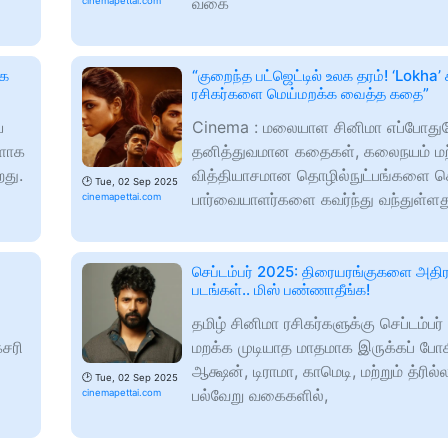
வகை
cinemapettai.com
ாக
“குறைந்த பட்ஜெட்டில் உலக தரம்! ‘Lokha’
ரசிகர்களை மெய்மறக்க வைத்த கதை”
்
Cinema : மலையாள சினிமா எப்போது
களாக
தனித்துவமான கதைகள், கலைநயம் மற்
றது.
வித்தியாசமான தொழில்நுட்பங்களை 
🕑
Tue, 02 Sep 2025
பார்வையாளர்களை கவர்ந்து வந்துள்ளத
cinemapettai.com
செப்டம்பர் 2025: திரையரங்குகளை அதிர
படங்கள்.. மிஸ் பண்ணாதீங்க!
தமிழ் சினிமா ரசிகர்களுக்கு செப்டம்பர
ேசரி
மறக்க முடியாத மாதமாக இருக்கப் போக
ஆக்ஷன், டிராமா, காமெடி, மற்றும் த்ரில்
🕑
Tue, 02 Sep 2025
பல்வேறு வகைகளில்,
cinemapettai.com