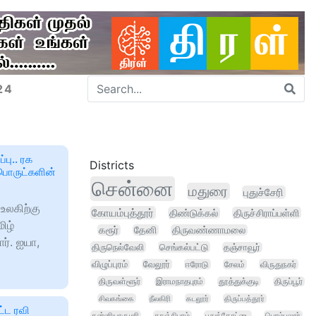
24
பு.. ரக
Districts
 பொருட்களின்
சென்னை
மதுரை
புதுச்சேரி
உலகிற்கு
கோயம்புத்தூர்
திண்டுக்கல்
திருச்சிராப்பள்ளி
ிழ்
கரூர்
தேனி
திருவண்ணாமலை
். ஐயா,
திருநெல்வேலி
செங்கல்பட்டு
தஞ்சாவூர்
விழுப்புரம்
வேலூர்
ஈரோடு
சேலம்
விருதுநகர்
திருவள்ளூர்
இராமநாதபுரம்
தூத்துக்குடி
திருப்பூர்
சிவகங்கை
நீலகிரி
கடலூர்
திருப்பத்தூர்
ட்ட ரவி
கன்னியாகுமரி
காஞ்சிபுரம்
புதுக்கோட்டை
பெரம்பலூர்