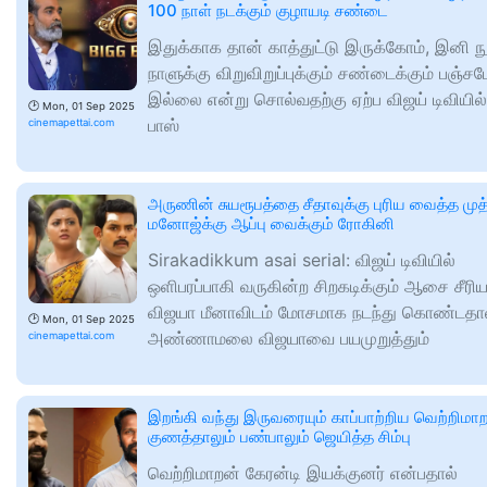
100 நாள் நடக்கும் குழாயடி சண்டை
இதுக்காக தான் காத்துட்டு இருக்கோம், இனி ந
நாளுக்கு விறுவிறுப்புக்கும் சண்டைக்கும் பஞ்சம
இல்லை என்று சொல்வதற்கு ஏற்ப விஜய் டிவியில் 
🕑
Mon, 01 Sep 2025
பாஸ்
cinemapettai.com
அருணின் சுயரூபத்தை சீதாவுக்கு புரிய வைத்த முத்
மனோஜ்க்கு ஆப்பு வைக்கும் ரோகினி
Sirakadikkum asai serial: விஜய் டிவியில்
ஒளிபரப்பாகி வருகின்ற சிறகடிக்கும் ஆசை சீரிய
விஜயா மீனாவிடம் மோசமாக நடந்து கொண்டதா
🕑
Mon, 01 Sep 2025
அண்ணாமலை விஜயாவை பயமுறுத்தும்
cinemapettai.com
இறங்கி வந்து இருவரையும் காப்பாற்றிய வெற்றிமாற
குணத்தாலும் பண்பாலும் ஜெயித்த சிம்பு
வெற்றிமாறன் கேரன்டி இயக்குனர் என்பதால்