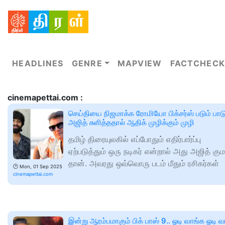
HEADLINES
GENRE
MAPVIEW
FACTCHECK
cinemapettai.com :
செய்தியை நிஜமாக்க ரோமியோ பிக்சர்ஸ் படும் பாடு
அஜித் சுளித்ததால் ஆதிக் முழிக்கும் முழி
தமிழ் திரையுலகில் எப்போதும் எதிர்பார்ப்பு
ஏற்படுத்தும் ஒரு நடிகர் என்றால் அது அஜித் கும
தான். அவரது ஒவ்வொரு படம் மீதும் ரசிகர்கள்
🕑
Mon, 01 Sep 2025
cinemapettai.com
இன்று ஆரம்பமாகும் பிக் பாஸ் 9.. ஓடி வாங்க ஓடி 