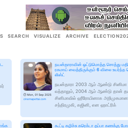
S
SEARCH
VISUALIZE
ARCHIVE
ELECTION20
..
நயன்தாராவின் ஒட்டுமொத்த சொத்து மதிப்
ரகமாய் வைத்திருக்கும் 6 விலை உயர்ந்த
லிஸ்ட்
நயன்தாரா 2003 ஆம் ஆண்டு சினிமா 
ார்
வந்தாலும், 2004 ஆம் ஆண்டு தான் தம
🕑
Mon, 01 Sep 2025
சினிமாவில் ஹீரோயினாக அறிமுகமானார
cinemapettai.com
சந்திரமுகி, கஜினி, என ஹாட்ரிக்
வாங்க
கூட்டி கழிச்சு கரெக்டா தப்பா கணக்கு போ