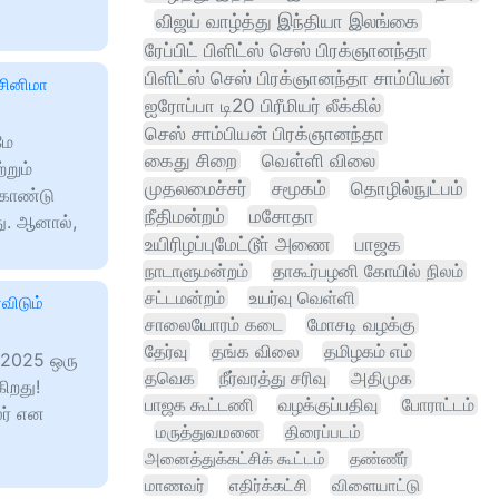
விஜய் வாழ்த்து இந்தியா இலங்கை
ரேப்பிட் பிளிட்ஸ் செஸ் பிரக்ஞானந்தா
பிளிட்ஸ் செஸ் பிரக்ஞானந்தா சாம்பியன்
 சினிமா
ஐரோப்பா டி20 பிரீமியர் லீக்கில்
செஸ் சாம்பியன் பிரக்ஞானந்தா
மே
கைது சிறை
வெள்ளி விலை
றும்
முதலமைச்சர்
சமூகம்
தொழில்நுட்பம்
கொண்டு
நீதிமன்றம்
மசோதா
ு. ஆனால்,
உயிரிழப்புமேட்டூா் அணை
பாஜக
நாடாளுமன்றம்
தாகூர்பழனி கோயில் நிலம்
சட்டமன்றம்
உயர்வு வெள்ளி
விடும்
சாலையோரம் கடை
மோசடி வழக்கு
தேர்வு
தங்க விலை
தமிழகம் எம்
் 2025 ஒரு
தவெக
நீர்வரத்து சரிவு
அதிமுக
ிறது!
பாஜக கூட்டணி
வழக்குப்பதிவு
போராட்டம்
லர் என
மருத்துவமனை
திரைப்படம்
அனைத்துக்கட்சிக் கூட்டம்
தண்ணீர்
மாணவர்
எதிர்க்கட்சி
விளையாட்டு