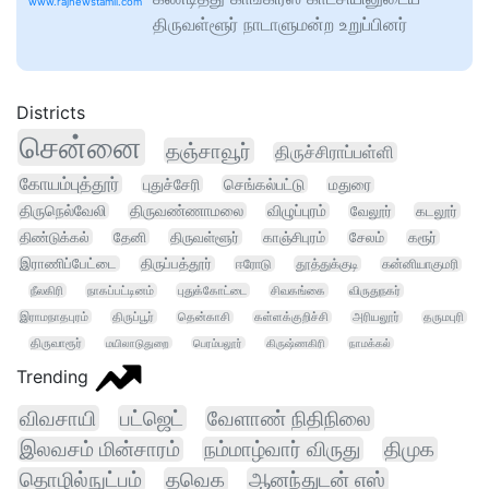
www.rajnewstamil.com
திருவள்ளூர் நாடாளுமன்ற உறுப்பினர்
Districts
சென்னை
தஞ்சாவூர்
திருச்சிராப்பள்ளி
கோயம்புத்தூர்
புதுச்சேரி
செங்கல்பட்டு
மதுரை
திருநெல்வேலி
திருவண்ணாமலை
விழுப்புரம்
வேலூர்
கடலூர்
திண்டுக்கல்
தேனி
திருவள்ளூர்
காஞ்சிபுரம்
சேலம்
கரூர்
இராணிப்பேட்டை
திருப்பத்தூர்
ஈரோடு
தூத்துக்குடி
கன்னியாகுமரி
நீலகிரி
நாகப்பட்டினம்
புதுக்கோட்டை
சிவகங்கை
விருதுநகர்
இராமநாதபுரம்
திருப்பூர்
தென்காசி
கள்ளக்குறிச்சி
அரியலூர்
தருமபுரி
திருவாரூர்
மயிலாடுதுறை
பெரம்பலூர்
கிருஷ்ணகிரி
நாமக்கல்
Trending
விவசாயி
பட்ஜெட்
வேளாண் நிதிநிலை
இலவசம் மின்சாரம்
நம்மாழ்வார் விருது
திமுக
தொழில்நுட்பம்
தவெக
ஆனந்துடன் எஸ்