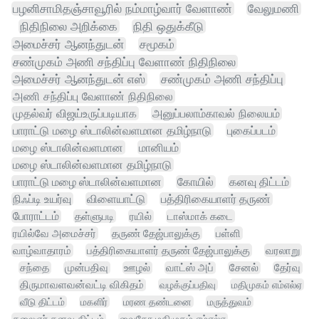
பழனிசாமிதஞ்சாவூரில் நம்மாழ்வார் வேளாண்
வேலுமணி
நிதிநிலை அறிக்கை
நிதி ஒதுக்கீடு
அமைச்சர் ஆனந்துடன்
சமூகம்
சண்முகம் அணி சந்திப்பு வேளாண் நிதிநிலை
அமைச்சர் ஆனந்துடன் எஸ்
சண்முகம் அணி சந்திப்பு
அணி சந்திப்பு வேளாண் நிதிநிலை
முதல்வர் விஜய்உருப்படியாக
அனுப்பலாம்காவல் நிலையம்
பாராட்டு மழை ஸ்டாலின்வளமான தமிழ்நாடு
புகைப்படம்
மழை ஸ்டாலின்வளமான
மானியம்
மழை ஸ்டாலின்வளமான தமிழ்நாடு
பாராட்டு மழை ஸ்டாலின்வளமான
கோயில்
கனவு திட்டம்
நிஃப்டி உயர்வு
விளையாட்டு
பத்திரிகையாளர் தருண்
போராட்டம்
தள்ளுபடி
ரயில்
டாஸ்மாக் கடை
ரயில்வே அமைச்சர்
தருண் தேஜ்பாலுக்கு
பள்ளி
வாழ்வாதாரம்
பத்திரிகையாளர் தருண் தேஜ்பாலுக்கு
வரலாறு
சந்தை
முன்பதிவு
ஊழல்
வாட்ஸ் அப்
சேனல்
தேர்வு
திருமாவளவன்வட்டி விகிதம்
வழக்குப்பதிவு
மதிமுகம் எம்எல்ஏ
வீடு திட்டம்
மகளிர்
மரண தண்டனை
மருத்துவம்
கலைஞர் கனவு திட்டம்
வைகோ மதிமுகம் எம்எல்ஏ