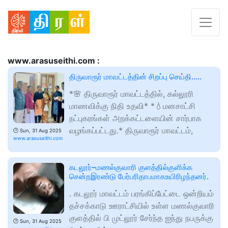
www.arasuseithi.com :
திருவாரூர் மாவட்டத்தின் சிறப்பு செய்தி…..
*🌸 திருவாரூர் மாவட்டத்தில், கல்லூரி
மாணவிக்கு நிதி உதவி* *💧மனசாட்சி
நட்புகரங்கள் அறக்கட்டளையின் சார்பாக
வழங்கப்பட்டது.* திருவாரூர் மாவட்டம்,
🕑
Sun, 31 Aug 2025
www.arasuseithi.com
கடலூர்–மணல்குவாரி குளத்தில்குளிக்க
சென்றஇரண்டு பேர்பரிதாபமாகஉயிரிழந்தனர்.
. கடலூர் மாவட்டம் பரங்கிப்பேட்டை ஒன்றியம்
தச்சக்காடு ஊராட்சியில் உள்ள மணல்குவாரி
குளத்தில் பி முட்லூர் சேர்ந்த ஐந்து நபருக்கு
🕑
Sun, 31 Aug 2025