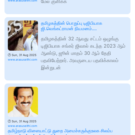
மேல் குளிக்க
www.arasuseithi.com
தமிழகத்தின் பொறுப்பு டிஜிபியாக
ஜி.வெங்கட்ராமன் நியமனம்….
தமிழகத்தின் 32 ஆவது சட்டம் ஒழுங்கு
டிஜிபியாக சங்கர் ஜிவால் கடந்த 2023 ஆம்
ஆண்டு, ஜூன் மாதம் 30 ஆம் தேதி
🕑
Sun, 31 Aug 2025
பதவியேற்றார். அவருடைய பதவிக்காலம்
www.arasuseithi.com
இன்றுடன்
🕑
Sun, 31 Aug 2025
www.arasuseithi.com
தமிழ்நாடு விளையாட்டு துறை அமைச்சருக்குஉலக சிலம்ப