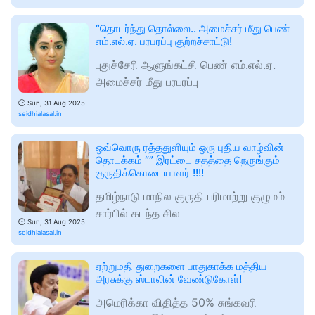
“தொடர்ந்து தொல்லை.. அமைச்சர் மீது பெண்
எம்.எல்.ஏ. பரபரப்பு குற்றச்சாட்டு!
புதுச்சேரி ஆளுங்கட்சி பெண் எம்.எல்.ஏ.
அமைச்சர் மீது பரபரப்பு
🕑
Sun, 31 Aug 2025
seidhialasal.in
ஒவ்வொரு ரத்ததுளியும் ஒரு புதிய வாழ்வின்
தொடக்கம் “” இரட்டை சதத்தை நெருங்கும்
குருதிக்கொடையாளர் !!!!
தமிழ்நாடு மாநில குருதி பரிமாற்று குழுமம்
சார்பில் கடந்த சில
🕑
Sun, 31 Aug 2025
seidhialasal.in
ஏற்றுமதி துறைகளை பாதுகாக்க மத்திய
அரசுக்கு ஸ்டாலின் வேண்டுகோள்!
அமெரிக்கா விதித்த 50% சுங்கவரி