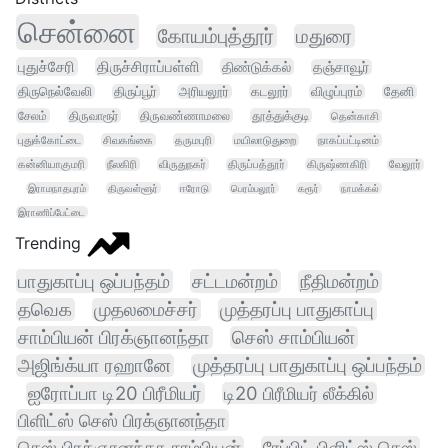
சென்னை
கோயம்புத்தூர்
மதுரை
புதுச்சேரி
திருச்சிராப்பள்ளி
திண்டுக்கல்
தஞ்சாவூர்
திருநெல்வேலி
திருப்பூர்
அரியலூர்
கடலூர்
விழுப்புரம்
தேனி
சேலம்
திருவாரூர்
திருவண்ணாமலை
தூத்துக்குடி
தென்காசி
புதுக்கோட்டை
சிவகங்கை
தருமபுரி
மயிலாடுதுறை
நாகப்பட்டினம்
கன்னியாகுமரி
நீலகிரி
விருதுநகர்
திருப்பத்தூர்
கிருஷ்ணகிரி
வேலூர்
இராமநாதபுரம்
திருவள்ளூர்
ஈரோடு
பெரம்பலூர்
கரூர்
நாமக்கல்
இராணிப்பேட்டை
Trending
பாதுகாப்பு ஒப்பந்தம்
சட்டமன்றம்
நீதிமன்றம்
தவெக
முதலமைச்சர்
முத்தரப்பு பாதுகாப்பு
சாம்பியன் பிரக்ஞானந்தா
செஸ் சாம்பியன்
அஜிங்க்யா ரஹானே
முத்தரப்பு பாதுகாப்பு ஒப்பந்தம்
ஐரோப்பா டி20 பிரீமியர்
டி20 பிரீமியர் லீக்கில்
பிளிட்ஸ் செஸ் பிரக்ஞானந்தா
செஸ் பிரக்ஞானந்தா சாம்பியன்
ரேப்பிட் பிளிட்ஸ் செஸ்