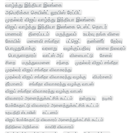
வாழ்த்து இந்தியா இலங்கை
அமெரிக்கா செயின்ட் லூயிஸ் ரேப்பிட்
முதல்வர் விஜய் வாழ்த்து இந்தியா இலங்கை
விஜய் வாழ்த்து இந்தியா இலங்கை டெஸ்ட் தொடர்
மாணவர்
திரைப்படம்
மருத்துவம்
உயர்வு தங்க விலை
கோயில்
மனைவி சங்கீதா
பட்ஜெட்
தண்ணீர்
தேர்வு
பொழுதுபோக்கு
வரலாறு
வழக்குப்பதிவு
மாலை நிலவரம்
பொருளாதாரம்
வாட்ஸ் அப்
விளையாட்டு
சேனல்
சிறை
மருத்துவமனை
சந்தை
முதல்வர் விஜய் சங்கீதா
முதல்வர் விஜய் சங்கீதா விவாகரத்து
முதல்வர் விஜய் சங்கீதா விவாகரத்து வழக்கு
விமர்சனம்
தீர்மானம்
சங்கீதா விவாகரத்து வழக்கு வாபஸ்
விஜய் சங்கீதா விவாகரத்து வழக்கு வாபஸ்
விவகாரம் அனைத்துக்கட்சிக் கூட்டம்
தள்ளுபடி
நடிகர்
மேக்கேதாட்டு விவகாரம் அனைத்துக்கட்சிக் கூட்டம்
உதயநிதி ஸ்டாலின்
கட்டணம்
விஜய் மேக்கேதாட்டு விவகாரம் அனைத்துக்கட்சிக் கூட்டம்
நிதிநிலை அறிக்கை
காவிரி விவகாரம்