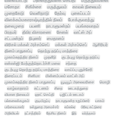
விளையாட்டு
அனைத்துவகை செய்தி
மருத்துவமனை
மசோதா
சிகிச்சை
மருத்துவம்
காவல் நிலையம்
முறைகேடு
வெளிநாடு
தேர்வு
புகைப்படம்
விளக்கம்மகாராஷ்டிரத்தில் நிலம்
போக்குவரத்து
தலைமுறை
பயணி
நாடாளுமன்றம்
பயங்கரவாதம்
பிரதமர்
தீவிர விசாரணை
சேனல்
வாட்ஸ் அப்
சட்டமன்றம்
நிபுணர்
மைதானம்
விரிசல் மக்கள் அச்சம்செப்
மக்கள் அச்சம்செப்
ஆசிரியர்
தினம் பாதுகாப்பு
தொற்று தடுப்பு மாத்திரை
முகாம்சுதந்திர தினம்
முதலீடு
குடற்புழு தொற்று தடுப்பு
என்எஸ்ஜி மேற்குத்தொடர்ச்சி மலை
சந்தை
குடற்புழு தொற்று தடுப்பு மாத்திரை
வாய்ப்பு புதுச்சேரி
திரைப்படம்
சினிமா
மின்னம்பலம் வாட்ஸ் அப்
முகாம்சுதந்திர தினம் பாதுகாப்பு
யூடியூப் அலைவரிசை
மொழி
வாழ்வாதாரம்
கட்டணம்
சிறை
ஊடகத்துறை
விமான நிலையம்
ஹாட் செய்தி
டிஜிட்டல் ஊடகம்
பல்கலைக்கழகம்
குடியிருப்பு
நாடாளுமன்ற உறுப்பினர்
யாகம்
பார்வையாளர்
உள்துறை அமைச்சர்
எம்எல்ஏ
பிரிவு கட்டுரை
அறிவியல்
நட்சத்திரம்
தேசிய தினம்
இந்
வர்த்தகம்