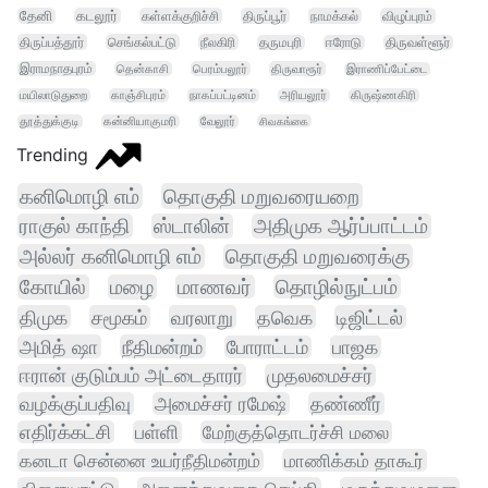
தேனி
கடலூர்
கள்ளக்குறிச்சி
திருப்பூர்
நாமக்கல்
விழுப்புரம்
திருப்பத்தூர்
செங்கல்பட்டு
நீலகிரி
தருமபுரி
ஈரோடு
திருவள்ளூர்
இராமநாதபுரம்
தென்காசி
பெரம்பலூர்
திருவாரூர்
இராணிப்பேட்டை
மயிலாடுதுறை
காஞ்சிபுரம்
நாகப்பட்டினம்
அரியலூர்
கிருஷ்ணகிரி
தூத்துக்குடி
கன்னியாகுமரி
வேலூர்
சிவகங்கை
Trending
கனிமொழி எம்
தொகுதி மறுவரையறை
ராகுல் காந்தி
ஸ்டாலின்
அதிமுக ஆர்ப்பாட்டம்
அல்லர் கனிமொழி எம்
தொகுதி மறுவரைக்கு
கோயில்
மழை
மாணவர்
தொழில்நுட்பம்
திமுக
சமூகம்
வரலாறு
தவெக
டிஜிட்டல்
அமித் ஷா
நீதிமன்றம்
போராட்டம்
பாஜக
ஈரான் குடும்பம் அட்டைதாரர்
முதலமைச்சர்
வழக்குப்பதிவு
அமைச்சர் ரமேஷ்
தண்ணீர்
எதிர்க்கட்சி
பள்ளி
மேற்குத்தொடர்ச்சி மலை
கனடா சென்னை உயர்நீதிமன்றம்
மாணிக்கம் தாகூர்