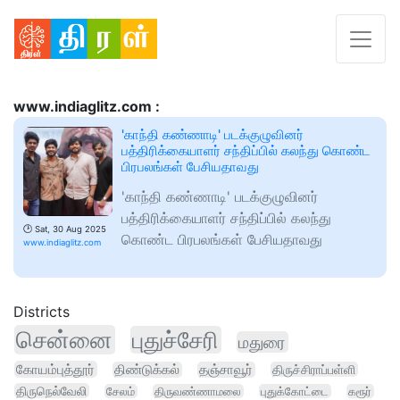
www.indiaglitz.com :
'காந்தி கண்ணாடி' படக்குழுவினர்
பத்திரிக்கையாளர் சந்திப்பில் கலந்து கொண்ட
பிரபலங்கள் பேசியதாவது
'காந்தி கண்ணாடி' படக்குழுவினர்
பத்திரிக்கையாளர் சந்திப்பில் கலந்து
🕑
Sat, 30 Aug 2025
கொண்ட பிரபலங்கள் பேசியதாவது
www.indiaglitz.com
Districts
சென்னை
புதுச்சேரி
மதுரை
கோயம்புத்தூர்
திண்டுக்கல்
தஞ்சாவூர்
திருச்சிராப்பள்ளி
திருநெல்வேலி
சேலம்
திருவண்ணாமலை
புதுக்கோட்டை
கரூர்