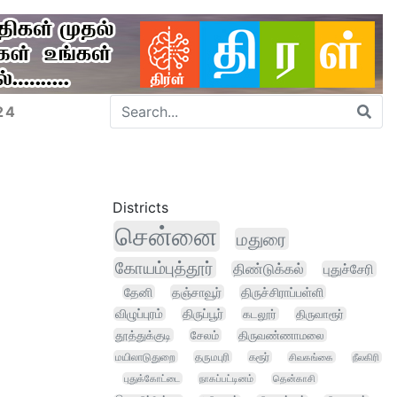
24
Districts
சென்னை
மதுரை
கோயம்புத்தூர்
திண்டுக்கல்
புதுச்சேரி
தேனி
தஞ்சாவூர்
திருச்சிராப்பள்ளி
விழுப்புரம்
திருப்பூர்
கடலூர்
திருவாரூர்
தூத்துக்குடி
சேலம்
திருவண்ணாமலை
மயிலாடுதுறை
தருமபுரி
கரூர்
சிவகங்கை
நீலகிரி
புதுக்கோட்டை
நாகப்பட்டினம்
தென்காசி